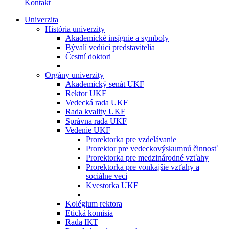
Kontakt
Univerzita
História univerzity
Akademické insígnie a symboly
Bývalí vedúci predstavitelia
Čestní doktori
Orgány univerzity
Akademický senát UKF
Rektor UKF
Vedecká rada UKF
Rada kvality UKF
Správna rada UKF
Vedenie UKF
Prorektorka pre vzdelávanie
Prorektor pre vedeckovýskumnú činnosť
Prorektorka pre medzinárodné vzťahy
Prorektorka pre vonkajšie vzťahy a
sociálne veci
Kvestorka UKF
Kolégium rektora
Etická komisia
Rada IKT