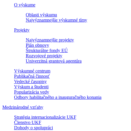
O výskume
Oblasti výskumu
Najvýznamnejšie výskumné tímy
Projekty
Najvýznamnejšie projekty
Plán obnovy
Štrukturálne fondy EÚ
Rozvojové projekty
Univerzitná grantová agentúra
Výskumné centrum
Publikačná činnosť
Vedecké časopisy
Výskum a študenti
Popularizácia vedy
Odbory habilitačného a inauguračného konania
Medzinárodné vzťahy
Stratégia internacionalizácie UKF
Členstvo UKF
Dohody o spolupráci