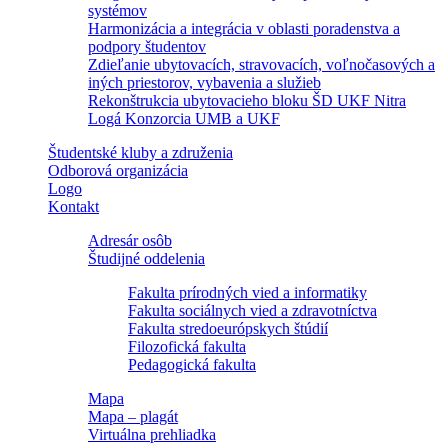
systémov
Harmonizácia a integrácia v oblasti poradenstva a
podpory študentov
Zdieľanie ubytovacích, stravovacích, voľnočasových a
iných priestorov, vybavenia a služieb
Rekonštrukcia ubytovacieho bloku ŠD UKF Nitra
Logá Konzorcia UMB a UKF
Študentské kluby a združenia
Odborová organizácia
Logo
Kontakt
Adresár osôb
Študijné oddelenia
Fakulta prírodných vied a informatiky
Fakulta sociálnych vied a zdravotníctva
Fakulta stredoeurópskych štúdií
Filozofická fakulta
Pedagogická fakulta
Mapa
Mapa – plagát
Virtuálna prehliadka