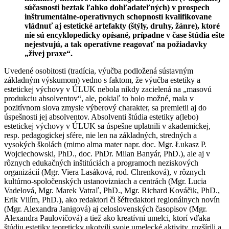
súčasnosti beztak ľahko dohľadateľných) v prospech
inštrumentálne-operatívnych schopností kvalifikovane
vládnuť aj estetické artefakty (štýly, druhy, žánre), ktoré
nie sú encyklopedicky opísané, prípadne v čase štúdia ešte
nejestvujú, a tak operatívne reagovať na požiadavky
„živej praxe“.
Uvedené osobitosti (tradícia, výučba podložená sústavným
základným výskumom) vedno s faktom, že výučba estetiky a
estetickej výchovy v ÚLUK nebola nikdy zacielená na „masovú
produkciu absolventov“, ale, pokiaľ to bolo možné, mala v
pozitívnom slova zmysle výberový charakter, sa premietli aj do
úspešnosti jej absolventov. Absolventi štúdia estetiky a(lebo)
estetickej výchovy v ÚLUK sa úspešne uplatnili v akademickej,
resp. pedagogickej sfére, nie len na základných, stredných a
vysokých školách (mimo alma mater napr. doc. Mgr. Łukasz P.
Wojciechowski, PhD., doc. PhDr. Milan Banyár, PhD.), ale aj v
rôznych edukačných inštitúciách a programoch neziskových
organizácií (Mgr. Viera Lasáková, rod. Chrenková), v rôznych
kultúrno-spoločenských ustanovizniach a centrách (Mgr. Lucia
Vadelová, Mgr. Marek Vatraľ, PhD., Mgr. Richard Kováčik, PhD.,
Erik Vilím, PhD.), ako redaktori či šéfredaktori regionálnych novín
(Mgr. Alexandra Janigová) aj celoslovenských časopisov (Mgr.
Alexandra Paulovičová) a tiež ako kreatívni umelci, ktorí vďaka
štúdiu estetiky teoreticky ukotvili svoje umelecké aktivity, rozšírili a