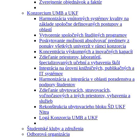
Zverejnenie objednávok a faktúr
Konzorcium UMB a UKF
Harmonizácia vnútorných systémov kvality na
základe spoločne definovaných postupov a
oblastí
Vytvorenie spoločných študijných programov
Poskytovanie možnosti absolvovať predmety z
ponuky všetkých univerzít v rámci konzorcia
Koncentrácia výskumných a inovačných kapacít
Zdieľanie priestorov, laboratórií,
špecializovaných učební a vybavenia škôl
Integrácia na úrovni knižničných, publikačných a
IT systémov
Harmonizácia a integrácia v oblasti poradenstva a
podpory študentov
Zdieľanie ubytovacích, stravovacích,
voľnočasových a iných priestorov, vybavenia a
služieb
Rekonštrukcia ubytovacieho bloku ŠD UKF
Nitra
Logá Konzorcia UMB a UKF
Študentské kluby a združenia
Odborová organizácia