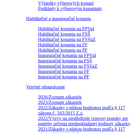
Výsledky výberových konaní
Podklady k výberovým konaniam
Habilitačné a inauguračné konania
Habilitačné konania na FPVaI
Habilitačné konania na FSŠ
Habilitačné konania na FSVaZ
Habilitačné konania na FF
Habilitačné konania na PF
Inauguračné konania na FPVaI
Inauguračné konania na FSŠ
Inauguračné konania na FSVaZ
Inauguračné konania na FF
Inauguračné konania na PF
Verejné obstarávanie
2026/Zoznam zákaziek
2023/Zoznam zákaziek
2022/Zákazky s nízkou hodnotou podľa § 117
zákona č. 343/2015 Z.z.
2022/Výzvy na predloženie cenovej ponuky pre
potreby určenia predpokladanej hodnoty zákazky
2021/Zákazky s nízkou hodnotou podľa § 117