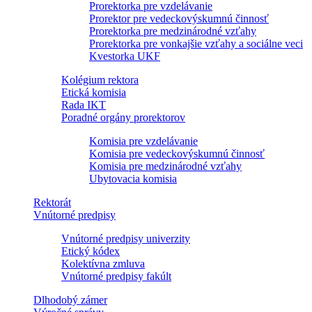
Prorektorka pre vzdelávanie
Prorektor pre vedeckovýskumnú činnosť
Prorektorka pre medzinárodné vzťahy
Prorektorka pre vonkajšie vzťahy a sociálne veci
Kvestorka UKF
Kolégium rektora
Etická komisia
Rada IKT
Poradné orgány prorektorov
Komisia pre vzdelávanie
Komisia pre vedeckovýskumnú činnosť
Komisia pre medzinárodné vzťahy
Ubytovacia komisia
Rektorát
Vnútorné predpisy
Vnútorné predpisy univerzity
Etický kódex
Kolektívna zmluva
Vnútorné predpisy fakúlt
Dlhodobý zámer