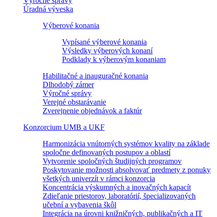
Výročné správy
Úradná výveska
Výberové konania
Vypísané výberové konania
Výsledky výberových konaní
Podklady k výberovým konaniam
Habilitačné a inauguračné konania
Dlhodobý zámer
Výročné správy
Verejné obstarávanie
Zverejnenie objednávok a faktúr
Konzorcium UMB a UKF
Harmonizácia vnútorných systémov kvality na základe
spoločne definovaných postupov a oblastí
Vytvorenie spoločných študijných programov
Poskytovanie možnosti absolvovať predmety z ponuky
všetkých univerzít v rámci konzorcia
Koncentrácia výskumných a inovačných kapacít
Zdieľanie priestorov, laboratórií, špecializovaných
učební a vybavenia škôl
Integrácia na úrovni knižničných, publikačných a IT