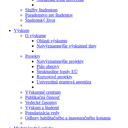
Služby študentom
Poradenstvo pre študentov
Študentský život
Výskum
O výskume
Oblasti výskumu
Najvýznamnejšie výskumné tímy
Projekty
Najvýznamnejšie projekty
Plán obnovy
Štrukturálne fondy EÚ
Rozvojové projekty
Univerzitná grantová agentúra
Výskumné centrum
Publikačná činnosť
Vedecké časopisy
Výskum a študenti
Popularizácia vedy
Odbory habilitačného a inauguračného konania