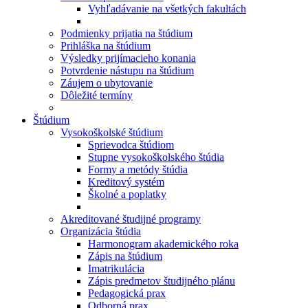
Vyhľadávanie na všetkých fakultách
Podmienky prijatia na štúdium
Prihláška na štúdium
Výsledky prijímacieho konania
Potvrdenie nástupu na štúdium
Záujem o ubytovanie
Dôležité termíny
Štúdium
Vysokoškolské štúdium
Sprievodca štúdiom
Stupne vysokoškolského štúdia
Formy a metódy štúdia
Kreditový systém
Školné a poplatky
Akreditované študijné programy
Organizácia štúdia
Harmonogram akademického roka
Zápis na štúdium
Imatrikulácia
Zápis predmetov študijného plánu
Pedagogická prax
Odborná prax