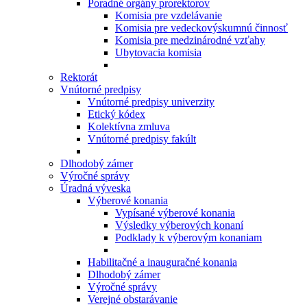
Poradné orgány prorektorov
Komisia pre vzdelávanie
Komisia pre vedeckovýskumnú činnosť
Komisia pre medzinárodné vzťahy
Ubytovacia komisia
Rektorát
Vnútorné predpisy
Vnútorné predpisy univerzity
Etický kódex
Kolektívna zmluva
Vnútorné predpisy fakúlt
Dlhodobý zámer
Výročné správy
Úradná výveska
Výberové konania
Vypísané výberové konania
Výsledky výberových konaní
Podklady k výberovým konaniam
Habilitačné a inauguračné konania
Dlhodobý zámer
Výročné správy
Verejné obstarávanie