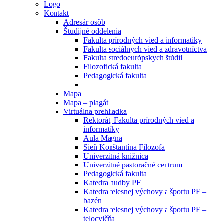
Logo
Kontakt
Adresár osôb
Študijné oddelenia
Fakulta prírodných vied a informatiky
Fakulta sociálnych vied a zdravotníctva
Fakulta stredoeurópskych štúdií
Filozofická fakulta
Pedagogická fakulta
Mapa
Mapa – plagát
Virtuálna prehliadka
Rektorát, Fakulta prírodných vied a
informatiky
Aula Magna
Sieň Konštantína Filozofa
Univerzitná knižnica
Univerzitné pastoračné centrum
Pedagogická fakulta
Katedra hudby PF
Katedra telesnej výchovy a športu PF –
bazén
Katedra telesnej výchovy a športu PF –
telocvičňa