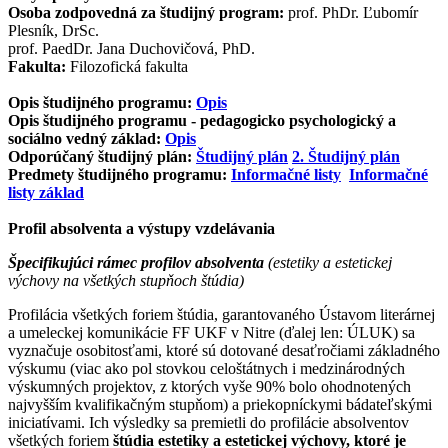
Osoba zodpovedná za študijný program:
prof. PhDr. Ľubomír
Plesník, DrSc.
prof. PaedDr. Jana Duchovičová, PhD.
Fakulta:
Filozofická fakulta
Opis študijného programu:
Opis
Opis študijného programu - pedagogicko psychologický a
sociálno vedný základ:
Opis
Odporúčaný študijný plán:
Študijný plán
2. Študijný plán
Predmety študijného programu:
Informačné listy
Informačné
listy základ
Profil absolventa a výstupy vzdelávania
Špecifikujúci rámec profilov absolventa
(estetiky a estetickej
výchovy na všetkých stupňoch štúdia)
Profilácia všetkých foriem štúdia, garantovaného Ústavom literárnej
a umeleckej komunikácie FF UKF v Nitre (ďalej len: ÚLUK) sa
vyznačuje osobitosťami, ktoré sú dotované desaťročiami základného
výskumu (viac ako pol stovkou celoštátnych i medzinárodných
výskumných projektov, z ktorých vyše 90% bolo ohodnotených
najvyšším kvalifikačným stupňom) a priekopníckymi bádateľskými
iniciatívami. Ich výsledky sa premietli do profilácie absolventov
všetkých foriem
štúdia estetiky a estetickej výchovy, ktoré je