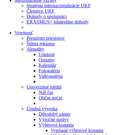
Medzinárodné vzťahy
Stratégia internacionalizácie UKF
Členstvo UKF
Dohody o spolupráci
ERASMUS+ bilaterálne dohody
Verejnosť
Prenájom priestorov
Štátna reklama
Aktuality
Udalosti
Oznamy
Kalendár
Fotogaléria
Videogaléria
Univerzitné médiá
Náš čas
Občas nečas
Úradná výveska
Dlhodobý zámer
Výročné správy
Výberové konania
Vypísané výberové konania