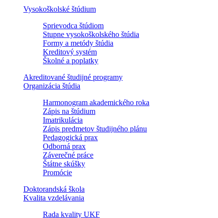
Vysokoškolské štúdium
Sprievodca štúdiom
Stupne vysokoškolského štúdia
Formy a metódy štúdia
Kreditový systém
Školné a poplatky
Akreditované študijné programy
Organizácia štúdia
Harmonogram akademického roka
Zápis na štúdium
Imatrikulácia
Zápis predmetov študijného plánu
Pedagogická prax
Odborná prax
Záverečné práce
Štátne skúšky
Promócie
Doktorandská škola
Kvalita vzdelávania
Rada kvality UKF