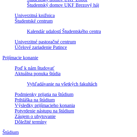
Študentský domov UKF Brezový háj
Univerzitná knižnica
Študentské centrum
Kalendár udalostí Študentského centra
Univerzitné pastoračné centrum
Účelové zariadenie Patince
Prijímacie konanie
Poď k nám študovať
Aktuálna ponuka štúdia
Vyhľadávanie na všetkých fakultách
Podmienky prijatia na štúdium
Prihláška na štúdium
Výsledky prijímacieho konania
Potvrdenie nástupu na štúdium
Záujem o ubytovanie
Dôležité termíny
Štúdium