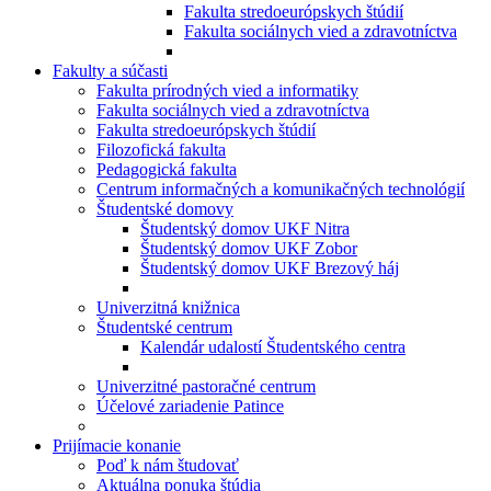
Fakulta stredoeurópskych štúdií
Fakulta sociálnych vied a zdravotníctva
Fakulty a súčasti
Fakulta prírodných vied a informatiky
Fakulta sociálnych vied a zdravotníctva
Fakulta stredoeurópskych štúdií
Filozofická fakulta
Pedagogická fakulta
Centrum informačných a komunikačných technológií
Študentské domovy
Študentský domov UKF Nitra
Študentský domov UKF Zobor
Študentský domov UKF Brezový háj
Univerzitná knižnica
Študentské centrum
Kalendár udalostí Študentského centra
Univerzitné pastoračné centrum
Účelové zariadenie Patince
Prijímacie konanie
Poď k nám študovať
Aktuálna ponuka štúdia