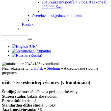
2016/Zákazky podľa § 9 ods. 9 zákona č.
25/2006 Z.z.
Zverejnenie objednávok a faktúr
Kontakt
Nachádzate sa tu:
UKF.sk
»
Štúdium
»
Akreditované študijné
programy
učiteľstvo estetickej výchovy (v kombinácii)
Študijný odbor:
učiteľstvo a pedagogické vedy
Stupeň štúdia:
bakalárske štúdium
Forma štúdia:
denná
Štandardná dĺžka štúdia:
3 roky
Jazyk poskytovania:
SK