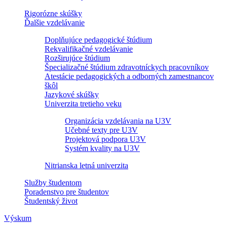
Rigorózne skúšky
Ďalšie vzdelávanie
Doplňujúce pedagogické štúdium
Rekvalifikačné vzdelávanie
Rozširujúce štúdium
Špecializačné štúdium zdravotníckych pracovníkov
Atestácie pedagogických a odborných zamestnancov
škôl
Jazykové skúšky
Univerzita tretieho veku
Organizácia vzdelávania na U3V
Učebné texty pre U3V
Projektová podpora U3V
Systém kvality na U3V
Nitrianska letná univerzita
Služby študentom
Poradenstvo pre študentov
Študentský život
Výskum