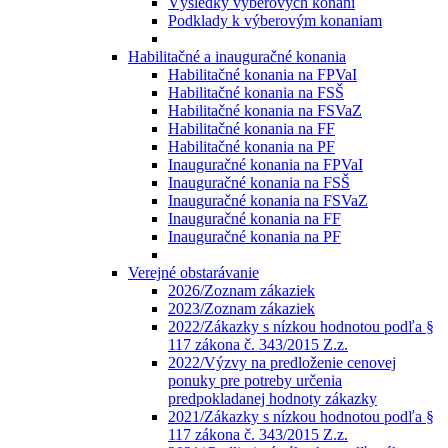
Výsledky výberových konaní
Podklady k výberovým konaniam
Habilitačné a inauguračné konania
Habilitačné konania na FPVaI
Habilitačné konania na FSŠ
Habilitačné konania na FSVaZ
Habilitačné konania na FF
Habilitačné konania na PF
Inauguračné konania na FPVaI
Inauguračné konania na FSŠ
Inauguračné konania na FSVaZ
Inauguračné konania na FF
Inauguračné konania na PF
Verejné obstarávanie
2026/Zoznam zákaziek
2023/Zoznam zákaziek
2022/Zákazky s nízkou hodnotou podľa §
117 zákona č. 343/2015 Z.z.
2022/Výzvy na predloženie cenovej
ponuky pre potreby určenia
predpokladanej hodnoty zákazky
2021/Zákazky s nízkou hodnotou podľa §
117 zákona č. 343/2015 Z.z.