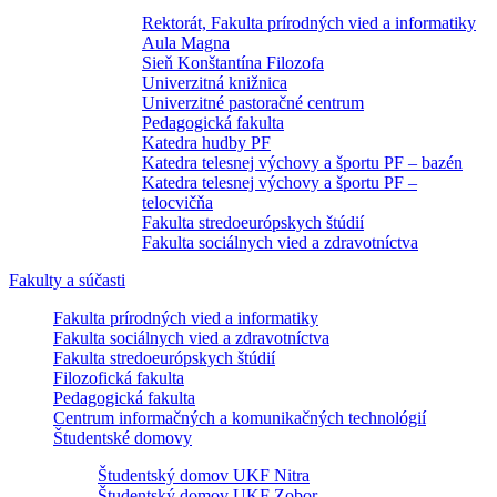
Rektorát, Fakulta prírodných vied a informatiky
Aula Magna
Sieň Konštantína Filozofa
Univerzitná knižnica
Univerzitné pastoračné centrum
Pedagogická fakulta
Katedra hudby PF
Katedra telesnej výchovy a športu PF – bazén
Katedra telesnej výchovy a športu PF –
telocvičňa
Fakulta stredoeurópskych štúdií
Fakulta sociálnych vied a zdravotníctva
Fakulty a súčasti
Fakulta prírodných vied a informatiky
Fakulta sociálnych vied a zdravotníctva
Fakulta stredoeurópskych štúdií
Filozofická fakulta
Pedagogická fakulta
Centrum informačných a komunikačných technológií
Študentské domovy
Študentský domov UKF Nitra
Študentský domov UKF Zobor