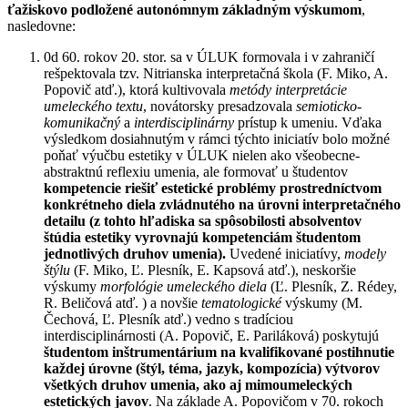
ťažiskovo podložené autonómnym základným výskumom
,
nasledovne:
0d 60. rokov 20. stor. sa v ÚLUK formovala i v zahraničí
rešpektovala tzv. Nitrianska interpretačná škola (F. Miko, A.
Popovič atď.), ktorá kultivovala
metódy interpretácie
umeleckého textu
, novátorsky presadzovala
semioticko-
komunikačný
a
interdisciplinárny
prístup k umeniu. Vďaka
výsledkom dosiahnutým v rámci týchto iniciatív bolo možné
poňať výučbu estetiky v ÚLUK nielen ako všeobecne-
abstraktnú reflexiu umenia, ale formovať u študentov
kompetencie riešiť estetické problémy prostredníctvom
konkrétneho diela zvládnutého na úrovni interpretačného
detailu (z tohto hľadiska sa spôsobilosti absolventov
štúdia estetiky vyrovnajú kompetenciám študentom
jednotlivých druhov umenia).
Uvedené iniciatívy,
modely
štýlu
(F. Miko, Ľ. Plesník, E. Kapsová atď.), neskoršie
výskumy
morfológie umeleckého diela
(Ľ. Plesník, Z. Rédey,
R. Beličová atď. ) a novšie
tematologické
výskumy (M.
Čechová, Ľ. Plesník atď.) vedno s tradíciou
interdisciplinárnosti (A. Popovič, E. Pariláková) poskytujú
študentom inštrumentárium na kvalifikované postihnutie
každej úrovne (štýl, téma, jazyk, kompozícia) výtvorov
všetkých druhov umenia, ako aj mimoumeleckých
estetických javov
. Na základe A. Popovičom v 70. rokoch