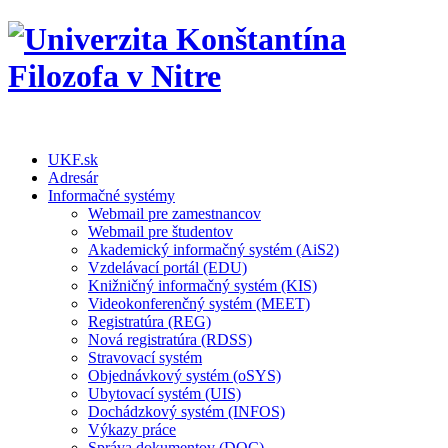
UKF.sk
Adresár
Informačné systémy
Webmail pre zamestnancov
Webmail pre študentov
Akademický informačný systém (AiS2)
Vzdelávací portál (EDU)
Knižničný informačný systém (KIS)
Videokonferenčný systém (MEET)
Registratúra (REG)
Nová registratúra (RDSS)
Stravovací systém
Objednávkový systém (oSYS)
Ubytovací systém (UIS)
Dochádzkový systém (INFOS)
Výkazy práce
Správa dokumentov (DOC)