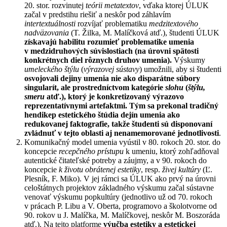
20. stor. rozvinutej
teórii metatextov
, vďaka ktorej ÚLUK
začal v predstihu riešiť a neskôr pod záhlavím
intertextuálnosti
rozvíjať problematiku
medzitextového
nadväzovania
(T. Žilka, M. Malíčková atď.), študenti ÚLUK
získavajú habilitu rozumieť problematike umenia
v medzidruhových súvislostiach (na úrovni spätosti
konkrétnych diel rôznych druhov umenia).
Výskumy
umeleckého štýlu
(
výrazovej sústavy
) umožnili, aby si študenti
osvojovali dejiny umenia nie ako disparátne súbory
singularít, ale prostredníctvom kategórie
slohu
(
štýlu,
smeru
atď.), ktorý je konkretizovaný výrazovo
reprezentatívnymi artefaktmi. Tým sa prekonal tradičný
hendikep estetického štúdia dejín umenia ako
redukovanej faktografie, takže študenti sú disponovaní
zvládnuť v tejto oblasti aj nenamemorované jednotlivosti
.
Komunikačný model umenia vyústil v 80. rokoch 20. stor. do
koncepcie
recepčného prístupu
k umeniu, ktorý zohľadňoval
autentické čitateľské potreby a záujmy, a v 90. rokoch do
koncepcie
k životu obrátenej estetiky
, resp.
živej kultúry
(Ľ.
Plesník, F. Miko). V jej rámci sa ÚLUK ako prvý na úrovni
celoštátnych projektov základného výskumu začal sústavne
venovať výskumu popkultúry (jednotlivo už od 70. rokoch
v prácach P. Libu a V. Oberta, programovo a školotvorne od
90. rokov u J. Malíčka, M. Malíčkovej, neskôr M. Boszoráda
atď.). Na tejto platforme
výučba estetiky a estetickej