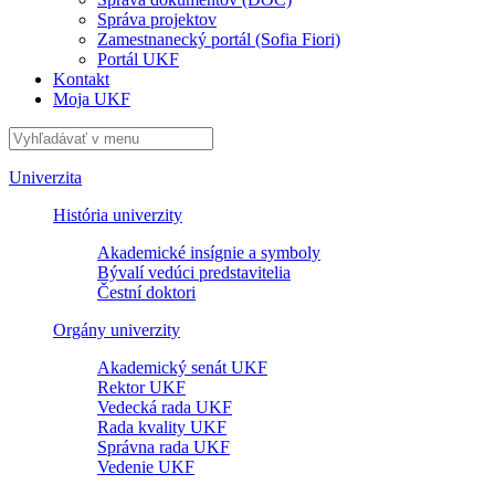
Správa projektov
Zamestnanecký portál (Sofia Fiori)
Portál UKF
Kontakt
Moja UKF
Univerzita
História univerzity
Akademické insígnie a symboly
Bývalí vedúci predstavitelia
Čestní doktori
Orgány univerzity
Akademický senát UKF
Rektor UKF
Vedecká rada UKF
Rada kvality UKF
Správna rada UKF
Vedenie UKF