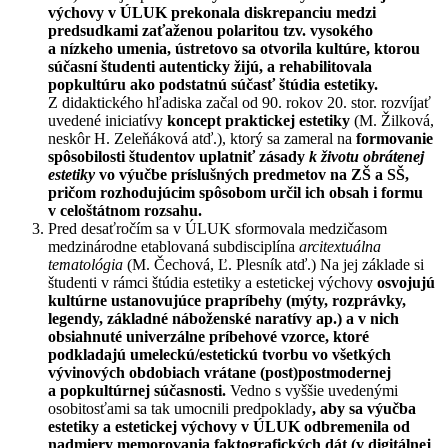
výchovy v ÚLUK prekonala diskrepanciu medzi
predsudkami zaťaženou polaritou tzv. vysokého
a nízkeho umenia, ústretovo sa otvorila kultúre, ktorou
súčasní študenti autenticky žijú, a rehabilitovala
popkultúru ako podstatnú súčasť štúdia estetiky.
Z didaktického hľadiska začal od 90. rokov 20. stor. rozvíjať
uvedené iniciatívy
koncept praktickej estetiky
(M. Žilková,
neskôr H. Zeleňáková atď.), ktorý sa zameral na
formovanie
spôsobilosti študentov uplatniť zásady
k životu obrátenej
estetiky
vo výučbe príslušných predmetov na ZŠ a SŠ,
pričom rozhodujúcim spôsobom určil ich obsah i formu
v celoštátnom rozsahu.
Pred desaťročím sa v ÚLUK sformovala medzičasom
medzinárodne etablovaná subdisciplína
arcitextuálna
tematológia
(M. Čechová, Ľ. Plesník atď.) Na jej základe si
študenti v rámci štúdia estetiky a estetickej výchovy
osvojujú
kultúrne ustanovujúce prapríbehy (mýty, rozprávky,
legendy, základné náboženské naratívy ap.) a v nich
obsiahnuté univerzálne príbehové vzorce, ktoré
podkladajú umeleckú/estetickú tvorbu vo všetkých
vývinových obdobiach vrátane (post)postmodernej
a popkultúrnej súčasnosti.
Vedno s vyššie uvedenými
osobitosťami sa tak umocnili predpoklady
, aby sa výučba
estetiky a estetickej výchovy v ÚLUK odbremenila od
nadmiery memorovania faktografických dát (v digitálnej