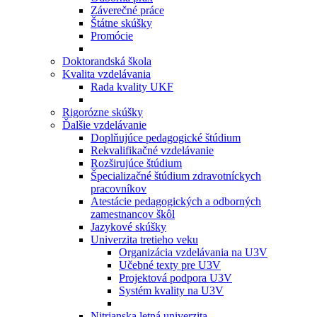
Záverečné práce
Štátne skúšky
Promócie
Doktorandská škola
Kvalita vzdelávania
Rada kvality UKF
Rigorózne skúšky
Ďalšie vzdelávanie
Doplňujúce pedagogické štúdium
Rekvalifikačné vzdelávanie
Rozširujúce štúdium
Špecializačné štúdium zdravotníckych
pracovníkov
Atestácie pedagogických a odborných
zamestnancov škôl
Jazykové skúšky
Univerzita tretieho veku
Organizácia vzdelávania na U3V
Učebné texty pre U3V
Projektová podpora U3V
Systém kvality na U3V
Nitrianska letná univerzita