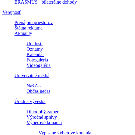
ERASMUS+ bilaterálne dohody
Verejnosť
Prenájom priestorov
Štátna reklama
Aktuality
Udalosti
Oznamy
Kalendár
Fotogaléria
Videogaléria
Univerzitné médiá
Náš čas
Občas nečas
Úradná výveska
Dlhodobý zámer
Výročné správy
Výberové konania
Vypísané výberové konania