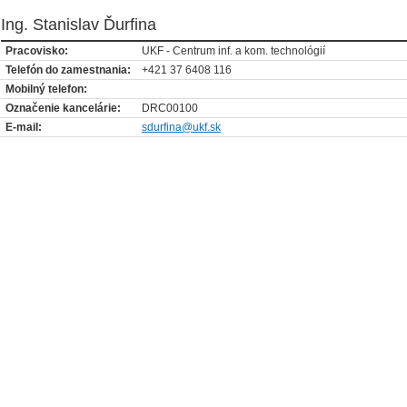
Ing. Stanislav Ďurfina
Pracovisko:
UKF - Centrum inf. a kom. technológií
Telefón do zamestnania:
+421 37 6408 116
Mobilný telefon:
Označenie kancelárie:
DRC00100
E-mail:
sdurfina@ukf.sk