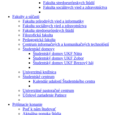
Fakulta stredoeurópskych štúdií
Fakulta sociálnych vied a zdravotníctva
Fakulty a súčasti
Fakulta prírodných vied a informatiky
Fakulta sociálnych vied a zdravotníctva
Fakulta stredoeurópskych štúdií
Filozofická fakulta
Pedagogická fakulta
Centrum informačných a komunikačných technológií
Študentské domovy
Študentský domov UKF Nitra
Študentský domov UKF Zobor
Študentský domov UKF Brezový háj
Univerzitná knižnica
Študentské centrum
Kalendár udalostí Študentského centra
Univerzitné pastoračné centrum
Účelové zariadenie Patince
Prijímacie konanie
Poď k nám študovať
Aktuálna ponuka štúdia