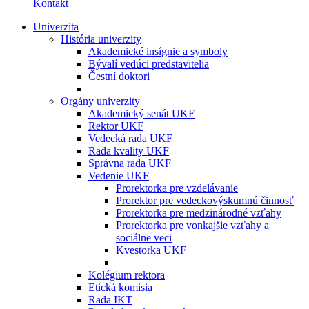
Kontakt
Univerzita
História univerzity
Akademické insígnie a symboly
Bývalí vedúci predstavitelia
Čestní doktori
Orgány univerzity
Akademický senát UKF
Rektor UKF
Vedecká rada UKF
Rada kvality UKF
Správna rada UKF
Vedenie UKF
Prorektorka pre vzdelávanie
Prorektor pre vedeckovýskumnú činnosť
Prorektorka pre medzinárodné vzťahy
Prorektorka pre vonkajšie vzťahy a
sociálne veci
Kvestorka UKF
Kolégium rektora
Etická komisia
Rada IKT