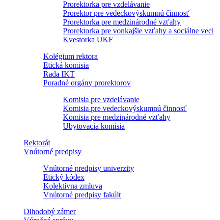
Prorektorka pre vzdelávanie
Prorektor pre vedeckovýskumnú činnosť
Prorektorka pre medzinárodné vzťahy
Prorektorka pre vonkajšie vzťahy a sociálne veci
Kvestorka UKF
Kolégium rektora
Etická komisia
Rada IKT
Poradné orgány prorektorov
Komisia pre vzdelávanie
Komisia pre vedeckovýskumnú činnosť
Komisia pre medzinárodné vzťahy
Ubytovacia komisia
Rektorát
Vnútorné predpisy
Vnútorné predpisy univerzity
Etický kódex
Kolektívna zmluva
Vnútorné predpisy fakúlt
Dlhodobý zámer