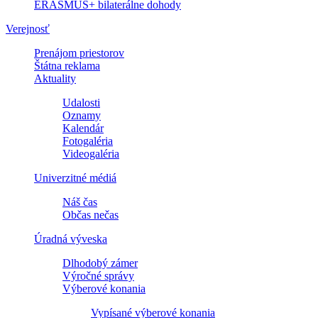
ERASMUS+ bilaterálne dohody
Verejnosť
Prenájom priestorov
Štátna reklama
Aktuality
Udalosti
Oznamy
Kalendár
Fotogaléria
Videogaléria
Univerzitné médiá
Náš čas
Občas nečas
Úradná výveska
Dlhodobý zámer
Výročné správy
Výberové konania
Vypísané výberové konania