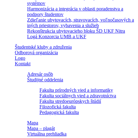
systémov
Harmonizácia a integrácia v oblasti poradenstva a
podpory študentov
Zdieľanie ubytovacích, stravovacích, voľnočasových a
iných priestorov, vybavenia a služieb
Rekonštrukcia ubytovacieho bloku ŠD UKF Nitra
Logá Konzorcia UMB a UKF
Študentské kluby a združenia
Odborová organizácia
Logo
Kontakt
Adresár osôb
Študijné oddelenia
Fakulta prírodných vied a informatiky
Fakulta sociálnych vied a zdravotníctva
Fakulta stredoeurópskych štúdií
Filozofická fakulta
Pedagogická fakulta
Mapa
Mapa – plagát
Virtuálna prehliadka