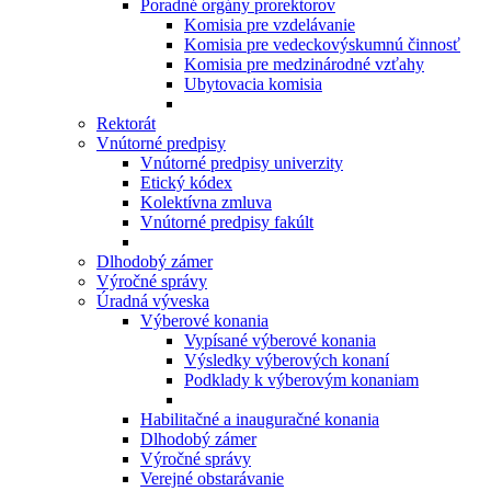
Poradné orgány prorektorov
Komisia pre vzdelávanie
Komisia pre vedeckovýskumnú činnosť
Komisia pre medzinárodné vzťahy
Ubytovacia komisia
Rektorát
Vnútorné predpisy
Vnútorné predpisy univerzity
Etický kódex
Kolektívna zmluva
Vnútorné predpisy fakúlt
Dlhodobý zámer
Výročné správy
Úradná výveska
Výberové konania
Vypísané výberové konania
Výsledky výberových konaní
Podklady k výberovým konaniam
Habilitačné a inauguračné konania
Dlhodobý zámer
Výročné správy
Verejné obstarávanie