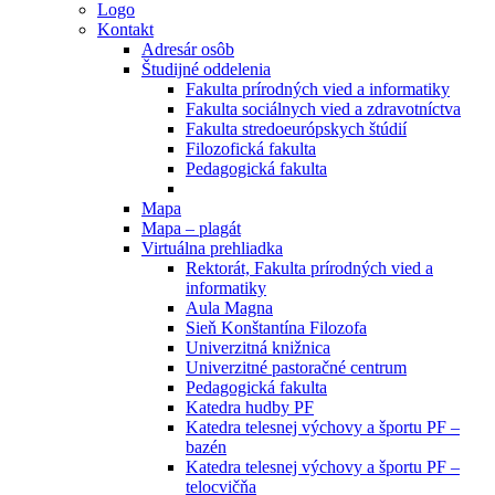
Logo
Kontakt
Adresár osôb
Študijné oddelenia
Fakulta prírodných vied a informatiky
Fakulta sociálnych vied a zdravotníctva
Fakulta stredoeurópskych štúdií
Filozofická fakulta
Pedagogická fakulta
Mapa
Mapa – plagát
Virtuálna prehliadka
Rektorát, Fakulta prírodných vied a
informatiky
Aula Magna
Sieň Konštantína Filozofa
Univerzitná knižnica
Univerzitné pastoračné centrum
Pedagogická fakulta
Katedra hudby PF
Katedra telesnej výchovy a športu PF –
bazén
Katedra telesnej výchovy a športu PF –
telocvičňa