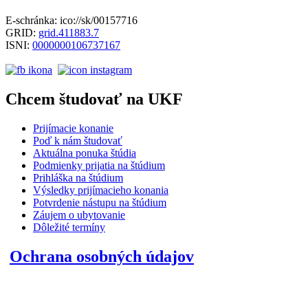
E-schránka: ico://sk/00157716
GRID:
grid.411883.7
ISNI:
0000000106737167
Chcem študovať na UKF
Prijímacie konanie
Poď k nám študovať
Aktuálna ponuka štúdia
Podmienky prijatia na štúdium
Prihláška na štúdium
Výsledky prijímacieho konania
Potvrdenie nástupu na štúdium
Záujem o ubytovanie
Dôležité termíny
Ochrana osobných údajov