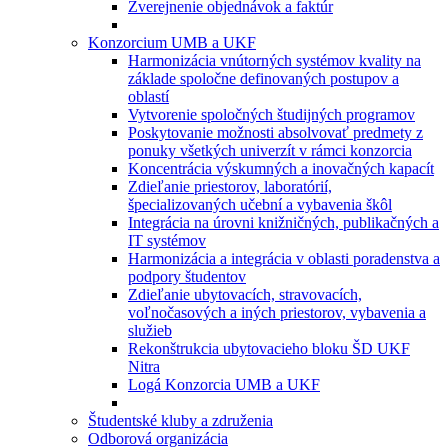
Zverejnenie objednávok a faktúr
Konzorcium UMB a UKF
Harmonizácia vnútorných systémov kvality na
základe spoločne definovaných postupov a
oblastí
Vytvorenie spoločných študijných programov
Poskytovanie možnosti absolvovať predmety z
ponuky všetkých univerzít v rámci konzorcia
Koncentrácia výskumných a inovačných kapacít
Zdieľanie priestorov, laboratórií,
špecializovaných učební a vybavenia škôl
Integrácia na úrovni knižničných, publikačných a
IT systémov
Harmonizácia a integrácia v oblasti poradenstva a
podpory študentov
Zdieľanie ubytovacích, stravovacích,
voľnočasových a iných priestorov, vybavenia a
služieb
Rekonštrukcia ubytovacieho bloku ŠD UKF
Nitra
Logá Konzorcia UMB a UKF
Študentské kluby a združenia
Odborová organizácia