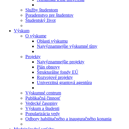
Služby študentom
Poradenstvo pre študentov
Študentský život
Výskum
O výskume
Oblasti výskumu
Najvýznamnejšie výskumné tímy
Projekty
Najvýznamnejšie projekty
Plán obnovy
Štrukturálne fondy EÚ
Rozvojové projekty
Univerzitná grantová agentúra
Výskumné centrum
Publikačná činnosť
Vedecké časopisy
Výskum a študenti
Popularizácia vedy
Odbory habilitačného a inauguračného konania