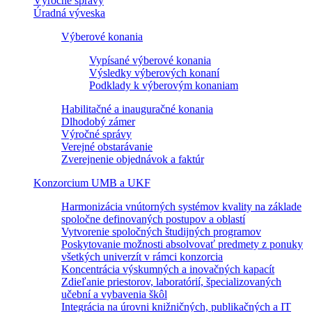
Výročné správy
Úradná výveska
Výberové konania
Vypísané výberové konania
Výsledky výberových konaní
Podklady k výberovým konaniam
Habilitačné a inauguračné konania
Dlhodobý zámer
Výročné správy
Verejné obstarávanie
Zverejnenie objednávok a faktúr
Konzorcium UMB a UKF
Harmonizácia vnútorných systémov kvality na základe
spoločne definovaných postupov a oblastí
Vytvorenie spoločných študijných programov
Poskytovanie možnosti absolvovať predmety z ponuky
všetkých univerzít v rámci konzorcia
Koncentrácia výskumných a inovačných kapacít
Zdieľanie priestorov, laboratórií, špecializovaných
učební a vybavenia škôl
Integrácia na úrovni knižničných, publikačných a IT