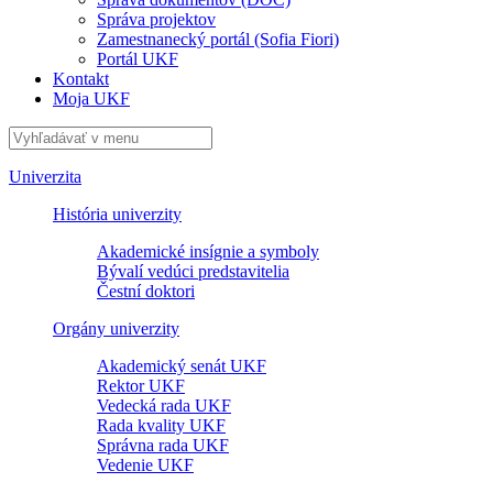
Správa projektov
Zamestnanecký portál (Sofia Fiori)
Portál UKF
Kontakt
Moja UKF
Univerzita
História univerzity
Akademické insígnie a symboly
Bývalí vedúci predstavitelia
Čestní doktori
Orgány univerzity
Akademický senát UKF
Rektor UKF
Vedecká rada UKF
Rada kvality UKF
Správna rada UKF
Vedenie UKF