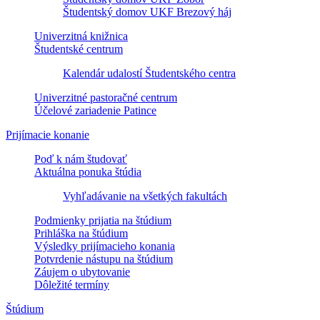
Študentský domov UKF Brezový háj
Univerzitná knižnica
Študentské centrum
Kalendár udalostí Študentského centra
Univerzitné pastoračné centrum
Účelové zariadenie Patince
Prijímacie konanie
Poď k nám študovať
Aktuálna ponuka štúdia
Vyhľadávanie na všetkých fakultách
Podmienky prijatia na štúdium
Prihláška na štúdium
Výsledky prijímacieho konania
Potvrdenie nástupu na štúdium
Záujem o ubytovanie
Dôležité termíny
Štúdium