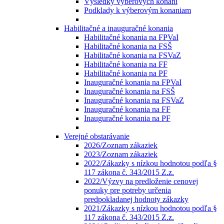
Výsledky výberových konaní
Podklady k výberovým konaniam
Habilitačné a inauguračné konania
Habilitačné konania na FPVaI
Habilitačné konania na FSŠ
Habilitačné konania na FSVaZ
Habilitačné konania na FF
Habilitačné konania na PF
Inauguračné konania na FPVaI
Inauguračné konania na FSŠ
Inauguračné konania na FSVaZ
Inauguračné konania na FF
Inauguračné konania na PF
Verejné obstarávanie
2026/Zoznam zákaziek
2023/Zoznam zákaziek
2022/Zákazky s nízkou hodnotou podľa §
117 zákona č. 343/2015 Z.z.
2022/Výzvy na predloženie cenovej
ponuky pre potreby určenia
predpokladanej hodnoty zákazky
2021/Zákazky s nízkou hodnotou podľa §
117 zákona č. 343/2015 Z.z.