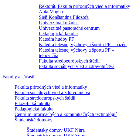
Rektorát, Fakulta prírodných vied a informatiky
Aula Magna
Sieň Konštantína Filozofa
Univerzitná knižnica
Univerzitné pastoračné centrum
Pedagogická fakulta
Katedra hudby PF
Katedra telesnej výchovy a športu PF – bazén
Katedra telesnej výchovy a športu PF –
telocvičňa
Fakulta stredoeurópskych štúdií
Fakulta sociálnych vied a zdravotníctva
Fakulty a súčasti
Fakulta prírodných vied a informatiky
Fakulta sociálnych vied a zdravotníctva
Fakulta stredoeurópskych štúdií
Filozofická fakulta
Pedagogická fakulta
Centrum informačných a komunikačných technológií
Študentské domovy
Študentský domov UKF Nitra
Študentský domov UKF Zobor