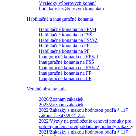
Výsledky výberových konaní
Podklady k výberovým konaniam
Habilitačné a inauguračné konania
Habilitačné konania na FPVaI
Habilitačné konania na FSŠ
Habilitačné konania na FSVaZ
Habilitačné konania na FF
Habilitačné konania na PF
Inauguračné konania na FPVaI
Inauguračné konania na FSŠ
Inauguračné konania na FSVaZ
Inauguračné konania na FF
Inauguračné konania na PF
Verejné obstarávanie
2026/Zoznam zákaziek
2023/Zoznam zákaziek
2022/Zákazky s nízkou hodnotou podľa § 117
zákona č. 343/2015 Z.z.
2022/Výzvy na predloženie cenovej ponuky pre
potreby určenia predpokladanej hodnoty zákazky
2021/Zákazky s nízkou hodnotou podľa § 117