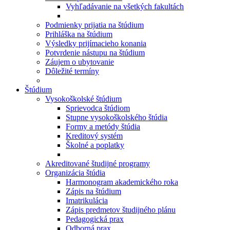
Vyhľadávanie na všetkých fakultách
Podmienky prijatia na štúdium
Prihláška na štúdium
Výsledky prijímacieho konania
Potvrdenie nástupu na štúdium
Záujem o ubytovanie
Dôležité termíny
Štúdium
Vysokoškolské štúdium
Sprievodca štúdiom
Stupne vysokoškolského štúdia
Formy a metódy štúdia
Kreditový systém
Školné a poplatky
Akreditované študijné programy
Organizácia štúdia
Harmonogram akademického roka
Zápis na štúdium
Imatrikulácia
Zápis predmetov študijného plánu
Pedagogická prax
Odborná prax