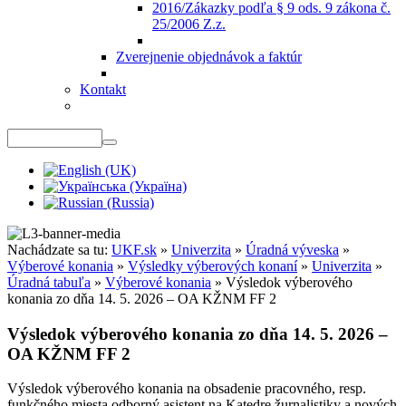
2016/Zákazky podľa § 9 ods. 9 zákona č.
25/2006 Z.z.
Zverejnenie objednávok a faktúr
Kontakt
Nachádzate sa tu:
UKF.sk
»
Univerzita
»
Úradná výveska
»
Výberové konania
»
Výsledky výberových konaní
»
Univerzita
»
Úradná tabuľa
»
Výberové konania
»
Výsledok výberového
konania zo dňa 14. 5. 2026 – OA KŽNM FF 2
Výsledok výberového konania zo dňa 14. 5. 2026 –
OA KŽNM FF 2
Výsledok výberového konania na obsadenie pracovného, resp.
funkčného miesta odborný asistent na Katedre žurnalistiky a nových