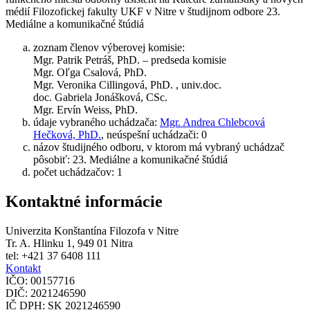
médií Filozofickej fakulty UKF v Nitre v študijnom odbore 23.
Mediálne a komunikačné štúdiá
zoznam členov výberovej komisie:
Mgr. Patrik Petráš, PhD. – predseda komisie
Mgr. Oľga Csalová, PhD.
Mgr. Veronika Cillingová, PhD. , univ.doc.
doc. Gabriela Jonášková, CSc.
Mgr. Ervín Weiss, PhD.
údaje vybraného uchádzača:
Mgr. Andrea Chlebcová
Hečková, PhD.
, neúspešní uchádzači: 0
názov študijného odboru, v ktorom má vybraný uchádzač
pôsobiť: 23. Mediálne a komunikačné štúdiá
počet uchádzačov: 1
Kontaktné informácie
Univerzita Konštantína Filozofa v Nitre
Tr. A. Hlinku 1, 949 01 Nitra
tel: +421 37 6408 111
Kontakt
IČO: 00157716
DIČ: 2021246590
IČ DPH: SK 2021246590