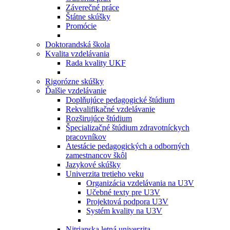
Záverečné práce
Štátne skúšky
Promócie
Doktorandská škola
Kvalita vzdelávania
Rada kvality UKF
Rigorózne skúšky
Ďalšie vzdelávanie
Doplňujúce pedagogické štúdium
Rekvalifikačné vzdelávanie
Rozširujúce štúdium
Špecializačné štúdium zdravotníckych
pracovníkov
Atestácie pedagogických a odborných
zamestnancov škôl
Jazykové skúšky
Univerzita tretieho veku
Organizácia vzdelávania na U3V
Učebné texty pre U3V
Projektová podpora U3V
Systém kvality na U3V
Nitrianska letná univerzita