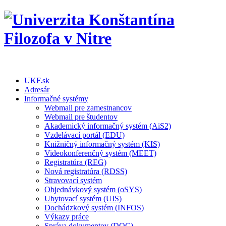
UKF.sk
Adresár
Informačné systémy
Webmail pre zamestnancov
Webmail pre študentov
Akademický informačný systém (AiS2)
Vzdelávací portál (EDU)
Knižničný informačný systém (KIS)
Videokonferenčný systém (MEET)
Registratúra (REG)
Nová registratúra (RDSS)
Stravovací systém
Objednávkový systém (oSYS)
Ubytovací systém (UIS)
Dochádzkový systém (INFOS)
Výkazy práce
Správa dokumentov (DOC)