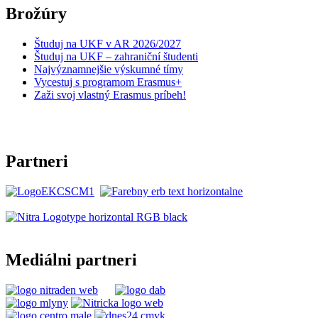
Brožúry
Študuj na UKF v AR 2026/2027
Študuj na UKF – zahraniční študenti
Najvýznamnejšie výskumné tímy
Vycestuj s programom Erasmus+
Zaži svoj vlastný Erasmus príbeh!
Partneri
Mediálni partneri