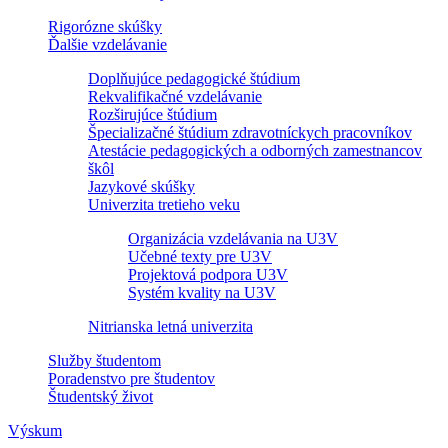
Rigorózne skúšky
Ďalšie vzdelávanie
Doplňujúce pedagogické štúdium
Rekvalifikačné vzdelávanie
Rozširujúce štúdium
Špecializačné štúdium zdravotníckych pracovníkov
Atestácie pedagogických a odborných zamestnancov
škôl
Jazykové skúšky
Univerzita tretieho veku
Organizácia vzdelávania na U3V
Učebné texty pre U3V
Projektová podpora U3V
Systém kvality na U3V
Nitrianska letná univerzita
Služby študentom
Poradenstvo pre študentov
Študentský život
Výskum