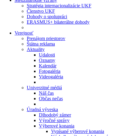
Medzinárodné vzťahy
Stratégia internacionalizácie UKF
Členstvo UKF
Dohody o spolupráci
ERASMUS+ bilaterálne dohody
Verejnosť
Prenájom priestorov
Štátna reklama
Aktuality
Udalosti
Oznamy
Kalendár
Fotogaléria
Videogaléria
Univerzitné médiá
Náš čas
Občas nečas
Úradná výveska
Dlhodobý zámer
Výročné správy
Výberové konania
Vypísané výberové konania