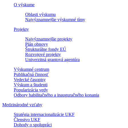
O výskume
Oblasti výskumu
Najvýznamnejšie výskumné tímy
Projekty
Najvýznamnejšie projekty
Plán obnovy
Štrukturálne fondy EÚ
Rozvojové projekty
Univerzitná grantová agentúra
Výskumné centrum
Publikačná činnosť
Vedecké časopisy
Výskum a študenti
Popularizácia vedy
Odbory habilitačného a inauguračného konania
Medzinárodné vzťahy
Stratégia internacionalizácie UKF
Členstvo UKF
Dohody o spolupráci