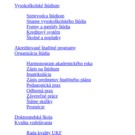
Vysokoškolské štúdium
Sprievodca štúdiom
Stupne vysokoškolského štúdia
Formy a metódy štúdia
Kreditový systém
Školné a poplatky
Akreditované študijné programy
Organizácia štúdia
Harmonogram akademického roka
Zápis na štúdium
Imatrikulácia
Zápis predmetov študijného plánu
Pedagogická prax
Odborná prax
Záverečné práce
Štátne skúšky
Promócie
Doktorandská škola
Kvalita vzdelávania
Rada kvality UKF