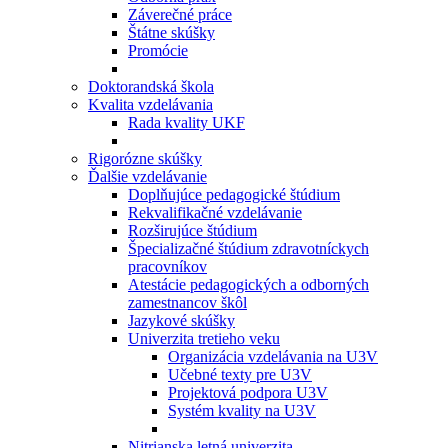
Záverečné práce
Štátne skúšky
Promócie
Doktorandská škola
Kvalita vzdelávania
Rada kvality UKF
Rigorózne skúšky
Ďalšie vzdelávanie
Doplňujúce pedagogické štúdium
Rekvalifikačné vzdelávanie
Rozširujúce štúdium
Špecializačné štúdium zdravotníckych
pracovníkov
Atestácie pedagogických a odborných
zamestnancov škôl
Jazykové skúšky
Univerzita tretieho veku
Organizácia vzdelávania na U3V
Učebné texty pre U3V
Projektová podpora U3V
Systém kvality na U3V
Nitrianska letná univerzita