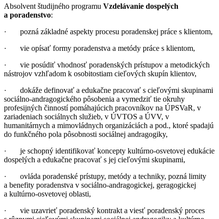
Absolvent študijného programu
Vzdelávanie dospelých
a poradenstvo
:
· pozná základné aspekty procesu poradenskej práce s klientom,
· vie opísať formy poradenstva a metódy práce s klientom,
· vie posúdiť vhodnosť poradenských prístupov a metodických
nástrojov vzhľadom k osobitostiam cieľových skupín klientov,
· dokáže definovať a edukačne pracovať s cieľovými skupinami
sociálno-andragogického pôsobenia a vymedziť tie okruhy
profesijných činností pomáhajúcich pracovníkov na ÚPSVaR, v
zariadeniach sociálnych služieb, v ÚVTOS a ÚVV, v
humanitárnych a mimovládnych organizáciách a pod., ktoré spadajú
do funkčného pola pôsobnosti sociálnej andragogiky,
· je schopný identifikovať koncepty kultúrno-osvetovej edukácie
dospelých a edukačne pracovať s jej cieľovými skupinami,
· ovláda poradenské prístupy, metódy a techniky, pozná limity
a benefity poradenstva v sociálno-andragogickej, geragogickej
a kultúrno-osvetovej oblasti,
· vie uzavrieť poradenský kontrakt a viesť poradenský proces