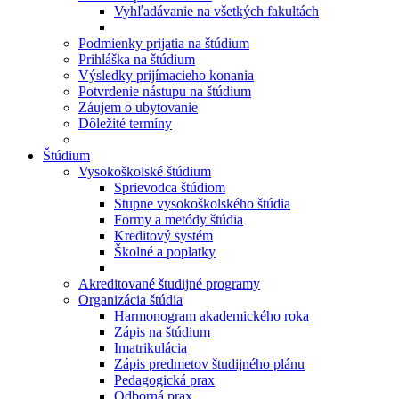
Vyhľadávanie na všetkých fakultách
Podmienky prijatia na štúdium
Prihláška na štúdium
Výsledky prijímacieho konania
Potvrdenie nástupu na štúdium
Záujem o ubytovanie
Dôležité termíny
Štúdium
Vysokoškolské štúdium
Sprievodca štúdiom
Stupne vysokoškolského štúdia
Formy a metódy štúdia
Kreditový systém
Školné a poplatky
Akreditované študijné programy
Organizácia štúdia
Harmonogram akademického roka
Zápis na štúdium
Imatrikulácia
Zápis predmetov študijného plánu
Pedagogická prax
Odborná prax