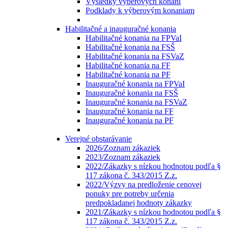
Výsledky výberových konaní
Podklady k výberovým konaniam
Habilitačné a inauguračné konania
Habilitačné konania na FPVaI
Habilitačné konania na FSŠ
Habilitačné konania na FSVaZ
Habilitačné konania na FF
Habilitačné konania na PF
Inauguračné konania na FPVaI
Inauguračné konania na FSŠ
Inauguračné konania na FSVaZ
Inauguračné konania na FF
Inauguračné konania na PF
Verejné obstarávanie
2026/Zoznam zákaziek
2023/Zoznam zákaziek
2022/Zákazky s nízkou hodnotou podľa §
117 zákona č. 343/2015 Z.z.
2022/Výzvy na predloženie cenovej
ponuky pre potreby určenia
predpokladanej hodnoty zákazky
2021/Zákazky s nízkou hodnotou podľa §
117 zákona č. 343/2015 Z.z.