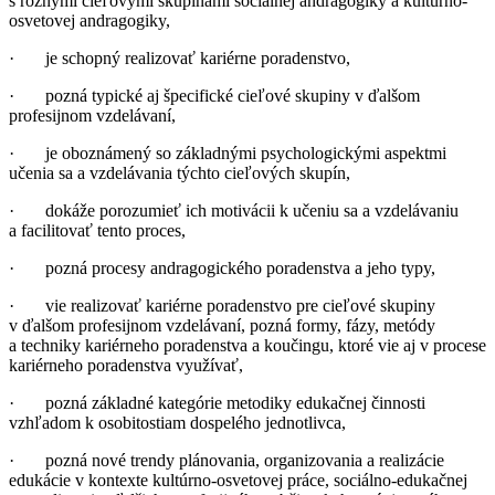
s rôznymi cieľovými skupinami sociálnej andragogiky a kultúrno-
osvetovej andragogiky,
· je schopný realizovať kariérne poradenstvo,
· pozná typické aj špecifické cieľové skupiny v ďalšom
profesijnom vzdelávaní,
· je oboznámený so základnými psychologickými aspektmi
učenia sa a vzdelávania týchto cieľových skupín,
· dokáže porozumieť ich motivácii k učeniu sa a vzdelávaniu
a facilitovať tento proces,
· pozná procesy andragogického poradenstva a jeho typy,
· vie realizovať kariérne poradenstvo pre cieľové skupiny
v ďalšom profesijnom vzdelávaní, pozná formy, fázy, metódy
a techniky kariérneho poradenstva a koučingu, ktoré vie aj v procese
kariérneho poradenstva využívať,
· pozná základné kategórie metodiky edukačnej činnosti
vzhľadom k osobitostiam dospelého jednotlivca,
· pozná nové trendy plánovania, organizovania a realizácie
edukácie v kontexte kultúrno-osvetovej práce, sociálno-edukačnej