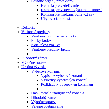
Poradné orgány prorektorov
Komisia pre vzdelávanie
Komisia pre vedeckovýskumnú činnosť
Komisia pre medzinárodné vzťahy
Ubytovacia komisia
Rektorát
Vnútorné predpisy
Vnútorné predpisy univerzity
Etický kódex
Kolektívna zmluva
Vnútorné predpisy fakúlt
Dlhodobý zámer
Výročné správy
Úradná výveska
Výberové konania
Vypísané výberové konania
Výsledky výberových konaní
Podklady k výberovým konaniam
Habilitačné a inauguračné konania
Dlhodobý zámer
Výročné správy
Verejné obstarávanie