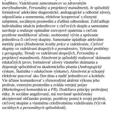
konfliktov, Vzdelávanie zamestnancov so zdravotným
znevýhodnením, Personálny a projektový manažment
). Je spôsobilý
formulovať adekvátne diagnostické, andragogické a odborné závery,
odporúčania a usmernenia, efektívne kooperovať s rôznymi
subjektmi, sociálnym prostredím a ďalšími odborníkmi. Zohľadňuje
individuálnu situáciu jednotlivcov z cieľových skupín a samostatne
navrhuje a realizuje optimálne rozvojové opatrenia s cieľom
pozitívne modifikovať učenie, osobnostný vývin a správanie
jednotlivca či cieľovej skupiny. Samostatne uplatňuje adekvátne
metódy práce (
Hodnotenie kvality práce a vzdelávanie, Cieľové
skupiny vo vzdelávaní dospelých a poradenstvo, Vybrané problémy
z geragogiky, Trendy vo vzdelávaní dospelých, Personálny a
projektový manažment
). Absolvent je spôsobilý realizovať skúmanie
edukačných javov, formulovať závery vlastného skúmania a
disponuje spôsobilosťou akademického písania (
Andragogický
výskum, Štatistika v edukačnom výskume
). Absolvent je schopný
efektívne pracovať ako člen tímu a riadiť jednotlivcov a kolektív.
Vie účinne komunikovať s rôznorodými aktérmi výkonu jeho
profesie, externým prostredím a zvláda verejný prejav
(
Marketingová komunikácia a PR
). Dodržiava princípy profesijnej
etiky. Je sociálne angažovaný, má rozvinuté spoločensky
akceptované občianske postoje, pozitívny postoj k svojej profesii,
cieľovej skupine a vlastnému celoživotnému vzdelávaniu (
Výcvik
sociálnych a personálnych spôsobilostí
).