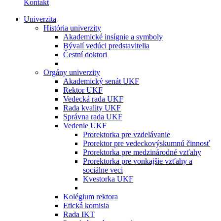
Kontakt
Univerzita
História univerzity
Akademické insígnie a symboly
Bývalí vedúci predstavitelia
Čestní doktori
Orgány univerzity
Akademický senát UKF
Rektor UKF
Vedecká rada UKF
Rada kvality UKF
Správna rada UKF
Vedenie UKF
Prorektorka pre vzdelávanie
Prorektor pre vedeckovýskumnú činnosť
Prorektorka pre medzinárodné vzťahy
Prorektorka pre vonkajšie vzťahy a
sociálne veci
Kvestorka UKF
Kolégium rektora
Etická komisia
Rada IKT