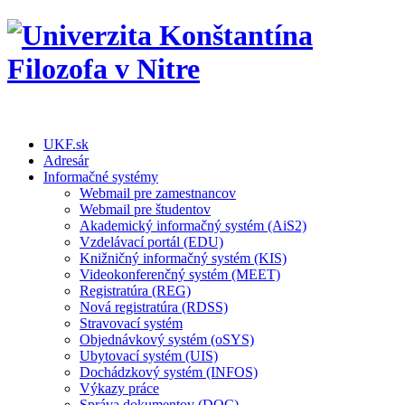
UKF.sk
Adresár
Informačné systémy
Webmail pre zamestnancov
Webmail pre študentov
Akademický informačný systém (AiS2)
Vzdelávací portál (EDU)
Knižničný informačný systém (KIS)
Videokonferenčný systém (MEET)
Registratúra (REG)
Nová registratúra (RDSS)
Stravovací systém
Objednávkový systém (oSYS)
Ubytovací systém (UIS)
Dochádzkový systém (INFOS)
Výkazy práce
Správa dokumentov (DOC)