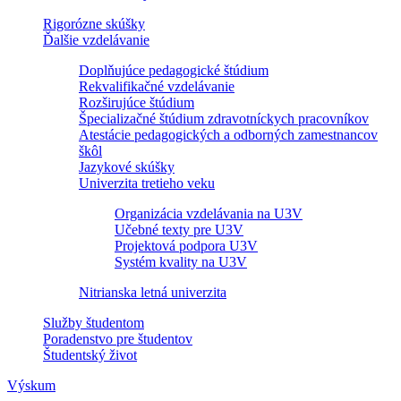
Rigorózne skúšky
Ďalšie vzdelávanie
Doplňujúce pedagogické štúdium
Rekvalifikačné vzdelávanie
Rozširujúce štúdium
Špecializačné štúdium zdravotníckych pracovníkov
Atestácie pedagogických a odborných zamestnancov
škôl
Jazykové skúšky
Univerzita tretieho veku
Organizácia vzdelávania na U3V
Učebné texty pre U3V
Projektová podpora U3V
Systém kvality na U3V
Nitrianska letná univerzita
Služby študentom
Poradenstvo pre študentov
Študentský život
Výskum