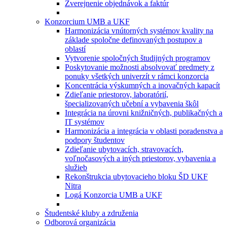
Zverejnenie objednávok a faktúr
Konzorcium UMB a UKF
Harmonizácia vnútorných systémov kvality na
základe spoločne definovaných postupov a
oblastí
Vytvorenie spoločných študijných programov
Poskytovanie možnosti absolvovať predmety z
ponuky všetkých univerzít v rámci konzorcia
Koncentrácia výskumných a inovačných kapacít
Zdieľanie priestorov, laboratórií,
špecializovaných učební a vybavenia škôl
Integrácia na úrovni knižničných, publikačných a
IT systémov
Harmonizácia a integrácia v oblasti poradenstva a
podpory študentov
Zdieľanie ubytovacích, stravovacích,
voľnočasových a iných priestorov, vybavenia a
služieb
Rekonštrukcia ubytovacieho bloku ŠD UKF
Nitra
Logá Konzorcia UMB a UKF
Študentské kluby a združenia
Odborová organizácia