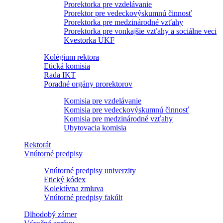
Prorektorka pre vzdelávanie
Prorektor pre vedeckovýskumnú činnosť
Prorektorka pre medzinárodné vzťahy
Prorektorka pre vonkajšie vzťahy a sociálne veci
Kvestorka UKF
Kolégium rektora
Etická komisia
Rada IKT
Poradné orgány prorektorov
Komisia pre vzdelávanie
Komisia pre vedeckovýskumnú činnosť
Komisia pre medzinárodné vzťahy
Ubytovacia komisia
Rektorát
Vnútorné predpisy
Vnútorné predpisy univerzity
Etický kódex
Kolektívna zmluva
Vnútorné predpisy fakúlt
Dlhodobý zámer