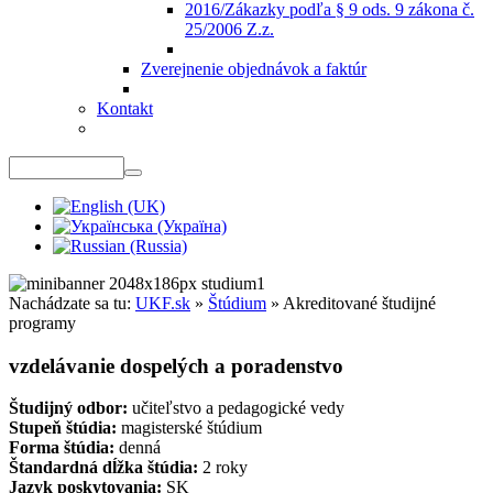
2016/Zákazky podľa § 9 ods. 9 zákona č.
25/2006 Z.z.
Zverejnenie objednávok a faktúr
Kontakt
Nachádzate sa tu:
UKF.sk
»
Štúdium
»
Akreditované študijné
programy
vzdelávanie dospelých a poradenstvo
Študijný odbor:
učiteľstvo a pedagogické vedy
Stupeň štúdia:
magisterské štúdium
Forma štúdia:
denná
Štandardná dĺžka štúdia:
2 roky
Jazyk poskytovania:
SK