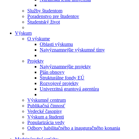
Služby študentom
Poradenstvo pre študentov
Študentský život
Výskum
O výskume
Oblasti výskumu
Najvýznamnejšie výskumné tímy
Projekty
Najvýznamnejšie projekty
Plán obnovy
Štrukturálne fondy EÚ
Rozvojové projekty
Univerzitná grantová agentúra
Výskumné centrum
Publikačná činnosť
Vedecké časopisy
Výskum a študenti
Popularizácia vedy
Odbory habilitačného a inauguračného konania