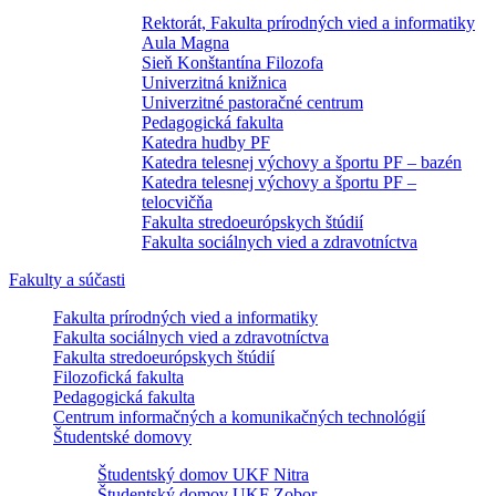
Rektorát, Fakulta prírodných vied a informatiky
Aula Magna
Sieň Konštantína Filozofa
Univerzitná knižnica
Univerzitné pastoračné centrum
Pedagogická fakulta
Katedra hudby PF
Katedra telesnej výchovy a športu PF – bazén
Katedra telesnej výchovy a športu PF –
telocvičňa
Fakulta stredoeurópskych štúdií
Fakulta sociálnych vied a zdravotníctva
Fakulty a súčasti
Fakulta prírodných vied a informatiky
Fakulta sociálnych vied a zdravotníctva
Fakulta stredoeurópskych štúdií
Filozofická fakulta
Pedagogická fakulta
Centrum informačných a komunikačných technológií
Študentské domovy
Študentský domov UKF Nitra
Študentský domov UKF Zobor