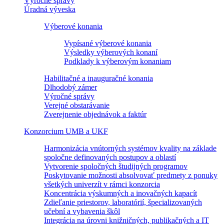
Výročné správy
Úradná výveska
Výberové konania
Vypísané výberové konania
Výsledky výberových konaní
Podklady k výberovým konaniam
Habilitačné a inauguračné konania
Dlhodobý zámer
Výročné správy
Verejné obstarávanie
Zverejnenie objednávok a faktúr
Konzorcium UMB a UKF
Harmonizácia vnútorných systémov kvality na základe
spoločne definovaných postupov a oblastí
Vytvorenie spoločných študijných programov
Poskytovanie možnosti absolvovať predmety z ponuky
všetkých univerzít v rámci konzorcia
Koncentrácia výskumných a inovačných kapacít
Zdieľanie priestorov, laboratórií, špecializovaných
učební a vybavenia škôl
Integrácia na úrovni knižničných, publikačných a IT