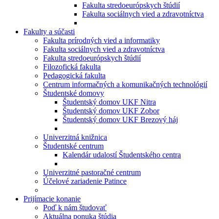
Fakulta stredoeurópskych štúdií
Fakulta sociálnych vied a zdravotníctva
Fakulty a súčasti
Fakulta prírodných vied a informatiky
Fakulta sociálnych vied a zdravotníctva
Fakulta stredoeurópskych štúdií
Filozofická fakulta
Pedagogická fakulta
Centrum informačných a komunikačných technológií
Študentské domovy
Študentský domov UKF Nitra
Študentský domov UKF Zobor
Študentský domov UKF Brezový háj
Univerzitná knižnica
Študentské centrum
Kalendár udalostí Študentského centra
Univerzitné pastoračné centrum
Účelové zariadenie Patince
Prijímacie konanie
Poď k nám študovať
Aktuálna ponuka štúdia