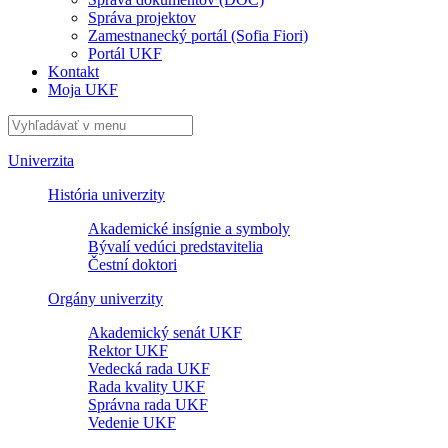
Správa projektov
Zamestnanecký portál (Sofia Fiori)
Portál UKF
Kontakt
Moja UKF
Univerzita
História univerzity
Akademické insígnie a symboly
Bývalí vedúci predstavitelia
Čestní doktori
Orgány univerzity
Akademický senát UKF
Rektor UKF
Vedecká rada UKF
Rada kvality UKF
Správna rada UKF
Vedenie UKF