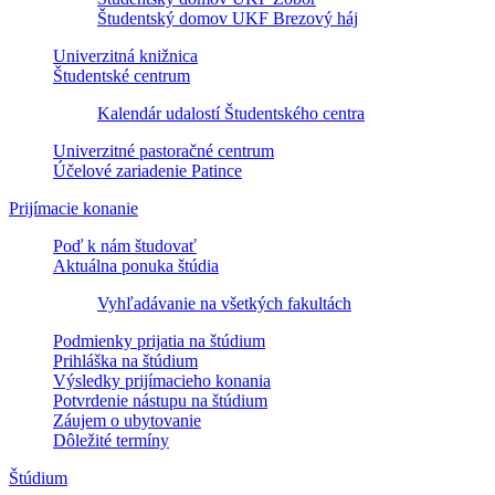
Študentský domov UKF Brezový háj
Univerzitná knižnica
Študentské centrum
Kalendár udalostí Študentského centra
Univerzitné pastoračné centrum
Účelové zariadenie Patince
Prijímacie konanie
Poď k nám študovať
Aktuálna ponuka štúdia
Vyhľadávanie na všetkých fakultách
Podmienky prijatia na štúdium
Prihláška na štúdium
Výsledky prijímacieho konania
Potvrdenie nástupu na štúdium
Záujem o ubytovanie
Dôležité termíny
Štúdium