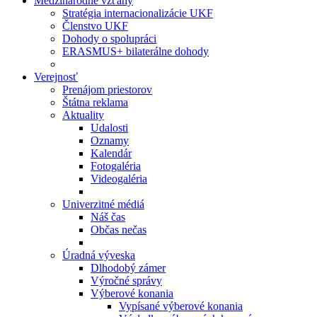
Medzinárodné vzťahy
Stratégia internacionalizácie UKF
Členstvo UKF
Dohody o spolupráci
ERASMUS+ bilaterálne dohody
Verejnosť
Prenájom priestorov
Štátna reklama
Aktuality
Udalosti
Oznamy
Kalendár
Fotogaléria
Videogaléria
Univerzitné médiá
Náš čas
Občas nečas
Úradná výveska
Dlhodobý zámer
Výročné správy
Výberové konania
Vypísané výberové konania