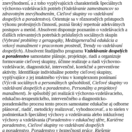
znevýhodnení, a z toho vyplývajúcich charakteristík špeciálnych
výchovno-vzdelávacích potrieb (
Vzdelávanie zamestnancov so
zdravotným znevýhodnením, Cieľové skupiny vo vzdelávaní
dospelých a poradenstvo
). Orientuje sa v rôznorodých prístupoch
výkonu profesijných činností, pozná široký repertoár adekvátnych
postupov a metód. Absolvent disponuje poznaním o vzdelávacích a
ďalších relevantných potrebách príslušných sociálnych skupín
(
Vybrané problémy z geragogiky, Medzigeneračná edukácia a
vekový manažment v pracovnom prostredí, Trendy vo vzdelávaní
dospelých
). Absolvent študijného programu
Vzdelávanie dospelých
a poradenstvo
samostatne plánuje, projektuje, riadi a organizuje
formovanie cieľovej skupiny, účinne realizuje a riadi výchovno-
vzdelávacie, diagnostické, intervenčné, korekčné a preventívne
aktivity. Identifikuje individuálne potreby cieľovej skupiny,
vyplývajúce z jej intaktného vývinu v komplexnom ponímaní
(
Výcvik sociálnych a personálnych spôsobilostí, Cieľové skupiny vo
vzdelávaní dospelých a poradenstvo, Personálny a projektový
manažment
). Je spôsobilý pri realizácii výchovno-vzdelávacieho,
edukačno-terapeutického, intervenčného a diagnosticko-
poradenského procesu tento proces samostatne edukačne aj odborne
plánovať, riadiť, metodicky realizovať, vyhodnocovať, a to nielen v
podmienkach špeciálnej výchovy a vzdelávania alebo inkluzívnej
výchovy a vzdelávania (
Poradenstvo v edukačnej sfére, Kariérne
poradenstvo, Cieľové skupiny vo vzdelávaní dospelých
a poradenstvo, Poradenstvo v bezpečnosti práce, Riešenie