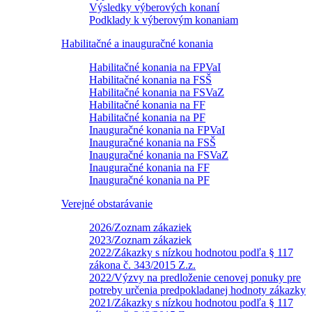
Výsledky výberových konaní
Podklady k výberovým konaniam
Habilitačné a inauguračné konania
Habilitačné konania na FPVaI
Habilitačné konania na FSŠ
Habilitačné konania na FSVaZ
Habilitačné konania na FF
Habilitačné konania na PF
Inauguračné konania na FPVaI
Inauguračné konania na FSŠ
Inauguračné konania na FSVaZ
Inauguračné konania na FF
Inauguračné konania na PF
Verejné obstarávanie
2026/Zoznam zákaziek
2023/Zoznam zákaziek
2022/Zákazky s nízkou hodnotou podľa § 117
zákona č. 343/2015 Z.z.
2022/Výzvy na predloženie cenovej ponuky pre
potreby určenia predpokladanej hodnoty zákazky
2021/Zákazky s nízkou hodnotou podľa § 117