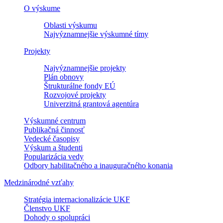
O výskume
Oblasti výskumu
Najvýznamnejšie výskumné tímy
Projekty
Najvýznamnejšie projekty
Plán obnovy
Štrukturálne fondy EÚ
Rozvojové projekty
Univerzitná grantová agentúra
Výskumné centrum
Publikačná činnosť
Vedecké časopisy
Výskum a študenti
Popularizácia vedy
Odbory habilitačného a inauguračného konania
Medzinárodné vzťahy
Stratégia internacionalizácie UKF
Členstvo UKF
Dohody o spolupráci