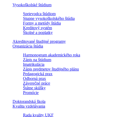
Vysokoškolské štúdium
Sprievodca štúdiom
Stupne vysokoškolského štúdia
Formy a metódy štúdia
Kreditový systém
Školné a poplatky
Akreditované študijné programy
Organizácia štúdia
Harmonogram akademického roka
Zápis na štúdium
Imatrikulácia
Zápis predmetov študijného plánu
Pedagogická prax
Odborná prax
Záverečné práce
Štátne skúšky
Promócie
Doktorandská škola
Kvalita vzdelávania
Rada kvality UKF