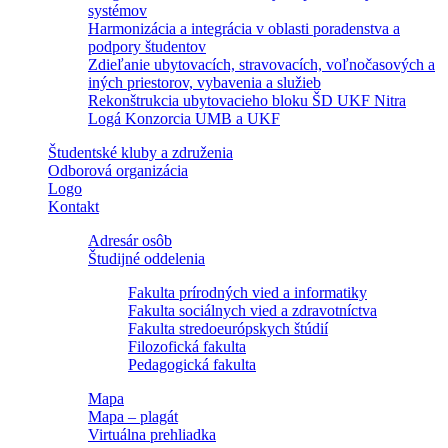
systémov
Harmonizácia a integrácia v oblasti poradenstva a
podpory študentov
Zdieľanie ubytovacích, stravovacích, voľnočasových a
iných priestorov, vybavenia a služieb
Rekonštrukcia ubytovacieho bloku ŠD UKF Nitra
Logá Konzorcia UMB a UKF
Študentské kluby a združenia
Odborová organizácia
Logo
Kontakt
Adresár osôb
Študijné oddelenia
Fakulta prírodných vied a informatiky
Fakulta sociálnych vied a zdravotníctva
Fakulta stredoeurópskych štúdií
Filozofická fakulta
Pedagogická fakulta
Mapa
Mapa – plagát
Virtuálna prehliadka