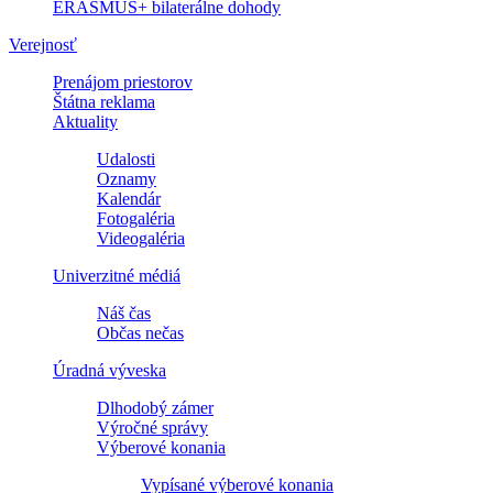
ERASMUS+ bilaterálne dohody
Verejnosť
Prenájom priestorov
Štátna reklama
Aktuality
Udalosti
Oznamy
Kalendár
Fotogaléria
Videogaléria
Univerzitné médiá
Náš čas
Občas nečas
Úradná výveska
Dlhodobý zámer
Výročné správy
Výberové konania
Vypísané výberové konania