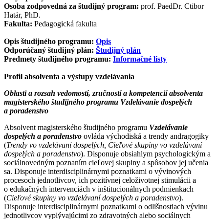
Osoba zodpovedná za študijný program:
prof. PaedDr. Ctibor
Határ, PhD.
Fakulta:
Pedagogická fakulta
Opis študijného programu:
Opis
Odporúčaný študijný plán:
Študijný plán
Predmety študijného programu:
Informačné listy
Profil absolventa a výstupy vzdelávania
Oblasti a rozsah vedomostí, zručností a kompetencií absolventa
magisterského študijného programu Vzdelávanie dospelých
a poradenstvo
Absolvent magisterského študijného programu
Vzdelávanie
dospelých a poradenstvo
ovláda východiská a trendy andragogiky
(
Trendy vo vzdelávaní dospelých, Cieľové skupiny vo vzdelávaní
dospelých a poradenstvo
). Disponuje obsiahlym psychologickým a
sociálnovedným poznaním cieľovej skupiny a spôsobov jej učenia
sa. Disponuje interdisciplinárnymi poznatkami o vývinových
procesoch jednotlivcov, ich pozitívnej celoživotnej stimulácii a
o edukačných intervenciách v inštitucionálnych podmienkach
(
Cieľové skupiny vo vzdelávaní dospelých a poradenstvo
).
Disponuje interdisciplinárnymi poznatkami o odlišnostiach vývinu
jednotlivcov vyplývajúcimi zo zdravotných alebo sociálnych