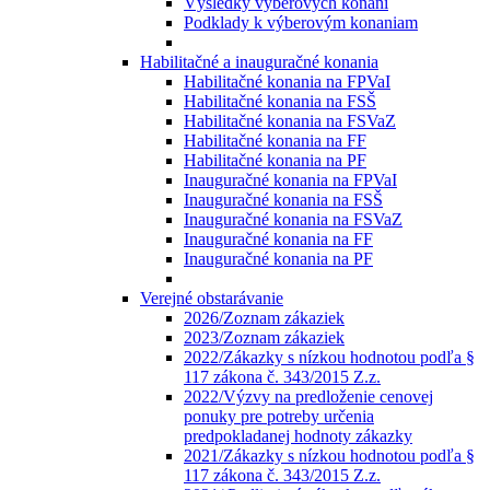
Výsledky výberových konaní
Podklady k výberovým konaniam
Habilitačné a inauguračné konania
Habilitačné konania na FPVaI
Habilitačné konania na FSŠ
Habilitačné konania na FSVaZ
Habilitačné konania na FF
Habilitačné konania na PF
Inauguračné konania na FPVaI
Inauguračné konania na FSŠ
Inauguračné konania na FSVaZ
Inauguračné konania na FF
Inauguračné konania na PF
Verejné obstarávanie
2026/Zoznam zákaziek
2023/Zoznam zákaziek
2022/Zákazky s nízkou hodnotou podľa §
117 zákona č. 343/2015 Z.z.
2022/Výzvy na predloženie cenovej
ponuky pre potreby určenia
predpokladanej hodnoty zákazky
2021/Zákazky s nízkou hodnotou podľa §
117 zákona č. 343/2015 Z.z.