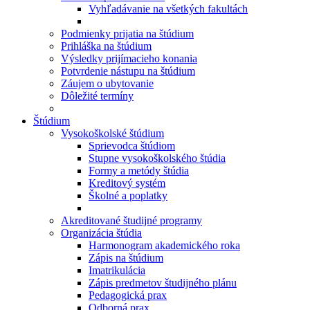
Vyhľadávanie na všetkých fakultách
Podmienky prijatia na štúdium
Prihláška na štúdium
Výsledky prijímacieho konania
Potvrdenie nástupu na štúdium
Záujem o ubytovanie
Dôležité termíny
Štúdium
Vysokoškolské štúdium
Sprievodca štúdiom
Stupne vysokoškolského štúdia
Formy a metódy štúdia
Kreditový systém
Školné a poplatky
Akreditované študijné programy
Organizácia štúdia
Harmonogram akademického roka
Zápis na štúdium
Imatrikulácia
Zápis predmetov študijného plánu
Pedagogická prax
Odborná prax