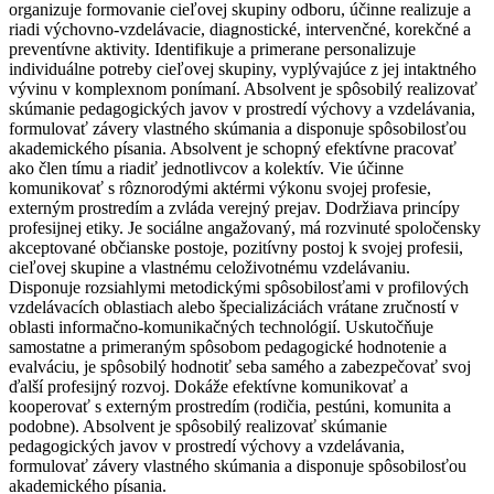
organizuje formovanie cieľovej skupiny odboru, účinne realizuje a
riadi výchovno-vzdelávacie, diagnostické, intervenčné, korekčné a
preventívne aktivity. Identifikuje a primerane personalizuje
individuálne potreby cieľovej skupiny, vyplývajúce z jej intaktného
vývinu v komplexnom ponímaní. Absolvent je spôsobilý realizovať
skúmanie pedagogických javov v prostredí výchovy a vzdelávania,
formulovať závery vlastného skúmania a disponuje spôsobilosťou
akademického písania. Absolvent je schopný efektívne pracovať
ako člen tímu a riadiť jednotlivcov a kolektív. Vie účinne
komunikovať s rôznorodými aktérmi výkonu svojej profesie,
externým prostredím a zvláda verejný prejav. Dodržiava princípy
profesijnej etiky. Je sociálne angažovaný, má rozvinuté spoločensky
akceptované občianske postoje, pozitívny postoj k svojej profesii,
cieľovej skupine a vlastnému celoživotnému vzdelávaniu.
Disponuje rozsiahlymi metodickými spôsobilosťami v profilových
vzdelávacích oblastiach alebo špecializáciách vrátane zručností v
oblasti informačno-komunikačných technológií. Uskutočňuje
samostatne a primeraným spôsobom pedagogické hodnotenie a
evalváciu, je spôsobilý hodnotiť seba samého a zabezpečovať svoj
ďalší profesijný rozvoj. Dokáže efektívne komunikovať a
kooperovať s externým prostredím (rodičia, pestúni, komunita a
podobne). Absolvent je spôsobilý realizovať skúmanie
pedagogických javov v prostredí výchovy a vzdelávania,
formulovať závery vlastného skúmania a disponuje spôsobilosťou
akademického písania.