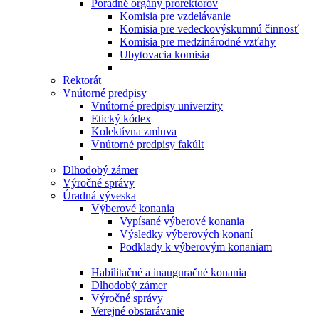
Poradné orgány prorektorov
Komisia pre vzdelávanie
Komisia pre vedeckovýskumnú činnosť
Komisia pre medzinárodné vzťahy
Ubytovacia komisia
Rektorát
Vnútorné predpisy
Vnútorné predpisy univerzity
Etický kódex
Kolektívna zmluva
Vnútorné predpisy fakúlt
Dlhodobý zámer
Výročné správy
Úradná výveska
Výberové konania
Vypísané výberové konania
Výsledky výberových konaní
Podklady k výberovým konaniam
Habilitačné a inauguračné konania
Dlhodobý zámer
Výročné správy
Verejné obstarávanie