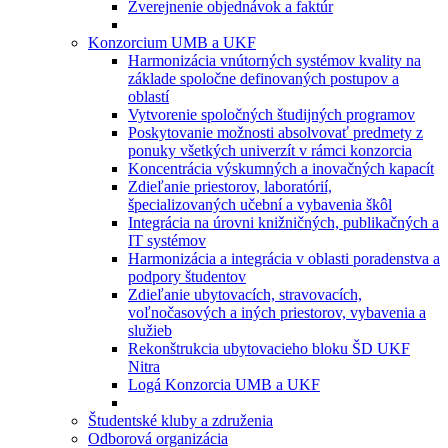
Zverejnenie objednávok a faktúr
Konzorcium UMB a UKF
Harmonizácia vnútorných systémov kvality na
základe spoločne definovaných postupov a
oblastí
Vytvorenie spoločných študijných programov
Poskytovanie možnosti absolvovať predmety z
ponuky všetkých univerzít v rámci konzorcia
Koncentrácia výskumných a inovačných kapacít
Zdieľanie priestorov, laboratórií,
špecializovaných učební a vybavenia škôl
Integrácia na úrovni knižničných, publikačných a
IT systémov
Harmonizácia a integrácia v oblasti poradenstva a
podpory študentov
Zdieľanie ubytovacích, stravovacích,
voľnočasových a iných priestorov, vybavenia a
služieb
Rekonštrukcia ubytovacieho bloku ŠD UKF
Nitra
Logá Konzorcia UMB a UKF
Študentské kluby a združenia
Odborová organizácia