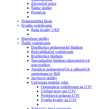
Záverečné práce
Štátne skúšky
Promócie
Doktorandská škola
Kvalita vzdelávania
Rada kvality UKF
Rigorózne skúšky
Ďalšie vzdelávanie
Doplňujúce pedagogické štúdium
Rekvalifikačné vzdelávanie
Rozširujúce štúdium
Špecializačné štúdium zdravotníckych
pracovníkov
Atestácie pedagogických a odborných
zamestnancov škôl
Jazykové skúšky
Univerzita tretieho veku
Organizácia vzdelávania na U3V
Učebné texty pre U3V
Projektová podpora U3V
Systém kvality na U3V
Nitrianska letná univerzita