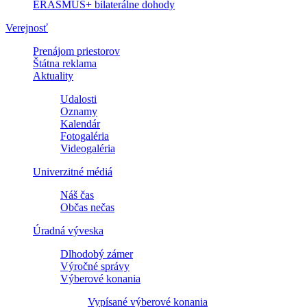
ERASMUS+ bilaterálne dohody
Verejnosť
Prenájom priestorov
Štátna reklama
Aktuality
Udalosti
Oznamy
Kalendár
Fotogaléria
Videogaléria
Univerzitné médiá
Náš čas
Občas nečas
Úradná výveska
Dlhodobý zámer
Výročné správy
Výberové konania
Vypísané výberové konania