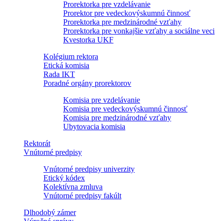
Prorektorka pre vzdelávanie
Prorektor pre vedeckovýskumnú činnosť
Prorektorka pre medzinárodné vzťahy
Prorektorka pre vonkajšie vzťahy a sociálne veci
Kvestorka UKF
Kolégium rektora
Etická komisia
Rada IKT
Poradné orgány prorektorov
Komisia pre vzdelávanie
Komisia pre vedeckovýskumnú činnosť
Komisia pre medzinárodné vzťahy
Ubytovacia komisia
Rektorát
Vnútorné predpisy
Vnútorné predpisy univerzity
Etický kódex
Kolektívna zmluva
Vnútorné predpisy fakúlt
Dlhodobý zámer