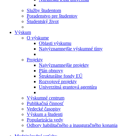
Služby študentom
Poradenstvo pre študentov
Študentský život
Výskum
O výskume
Oblasti výskumu
Najvýznamnejšie výskumné tímy
Projekty
Najvýznamnejšie projekty
Plán obnovy
Štrukturálne fondy EÚ
Rozvojové projekty
Univerzitná grantová agentúra
Výskumné centrum
Publikačná činnosť
Vedecké časopisy
Výskum a študenti
Popularizácia vedy
Odbory habilitačného a inauguračného konania