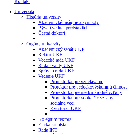
Kontakt
Univerzita
História univerzity
Akademické insígnie a symboly
Bývalí vedúci predstavitelia
Čestní doktori
Orgány univerzity
Akademický senát UKF
Rektor UKF
Vedecká rada UKF
Rada kvality UKF
Správna rada UKF
Vedenie UKF
Prorektorka pre vzdelávanie
Prorektor pre vedeckovýskumnú činnosť
Prorektorka pre medzinárodné vzťahy
Prorektorka pre vonkajšie vzťahy a
sociálne veci
Kvestorka UKF
Kolégium rektora
Etická komisia
Rada IKT