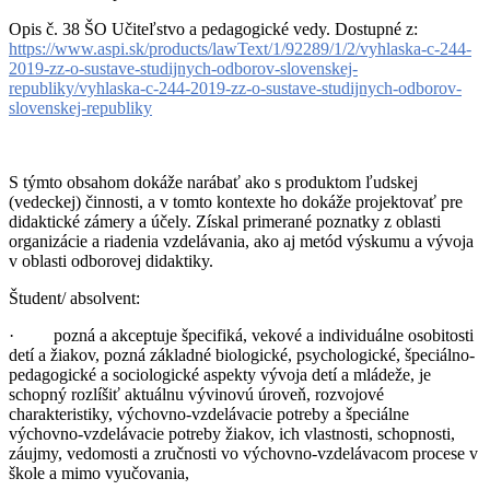
Opis č. 38 ŠO Učiteľstvo a pedagogické vedy. Dostupné z:
https://www.aspi.sk/products/lawText/1/92289/1/2/vyhlaska-c-244-
2019-zz-o-sustave-studijnych-odborov-slovenskej-
republiky/vyhlaska-c-244-2019-zz-o-sustave-studijnych-odborov-
slovenskej-republiky
S týmto obsahom dokáže narábať ako s produktom ľudskej
(vedeckej) činnosti, a v tomto kontexte ho dokáže projektovať pre
didaktické zámery a účely. Získal primerané poznatky z oblasti
organizácie a riadenia vzdelávania, ako aj metód výskumu a vývoja
v oblasti odborovej didaktiky.
Študent/ absolvent:
· pozná a akceptuje špecifiká, vekové a individuálne osobitosti
detí a žiakov, pozná základné biologické, psychologické, špeciálno-
pedagogické a sociologické aspekty vývoja detí a mládeže, je
schopný rozlíšiť aktuálnu vývinovú úroveň, rozvojové
charakteristiky, výchovno-vzdelávacie potreby a špeciálne
výchovno-vzdelávacie potreby žiakov, ich vlastnosti, schopnosti,
záujmy, vedomosti a zručnosti vo výchovno-vzdelávacom procese v
škole a mimo vyučovania,