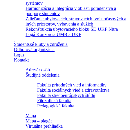
systémov
Harmonizácia a integrácia v oblasti poradenstva a
podpory študentov
Zdieľanie ubytovacích, stravovacích, voľnočasových a
iných priestorov, vybavenia a služieb
Rekonštrukcia ubytovacieho bloku ŠD UKF Nitra
Logá Konzorcia UMB a UKF
Študentské kluby a združenia
Odborová organizácia
Logo
Kontakt
Adresár osôb
Študijné oddelenia
Fakulta prírodných vied a informatiky
Fakulta sociálnych vied a zdravotníctva
Fakulta stredoeurópskych štúdií
Filozofická fakulta
Pedagogická fakulta
Mapa
Mapa – plagát
Virtuálna prehliadka