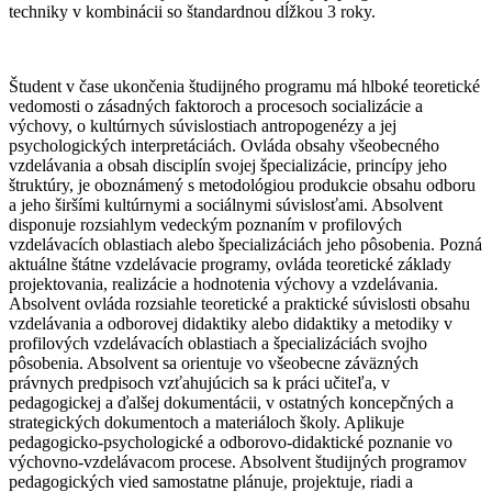
techniky v kombinácii so štandardnou dĺžkou 3 roky.
Študent v čase ukončenia študijného programu má hlboké teoretické
vedomosti o zásadných faktoroch a procesoch socializácie a
výchovy, o kultúrnych súvislostiach antropogenézy a jej
psychologických interpretáciách. Ovláda obsahy všeobecného
vzdelávania a obsah disciplín svojej špecializácie, princípy jeho
štruktúry, je oboznámený s metodológiou produkcie obsahu odboru
a jeho širšími kultúrnymi a sociálnymi súvislosťami. Absolvent
disponuje rozsiahlym vedeckým poznaním v profilových
vzdelávacích oblastiach alebo špecializáciách jeho pôsobenia. Pozná
aktuálne štátne vzdelávacie programy, ovláda teoretické základy
projektovania, realizácie a hodnotenia výchovy a vzdelávania.
Absolvent ovláda rozsiahle teoretické a praktické súvislosti obsahu
vzdelávania a odborovej didaktiky alebo didaktiky a metodiky v
profilových vzdelávacích oblastiach a špecializáciách svojho
pôsobenia. Absolvent sa orientuje vo všeobecne záväzných
právnych predpisoch vzťahujúcich sa k práci učiteľa, v
pedagogickej a ďalšej dokumentácii, v ostatných koncepčných a
strategických dokumentoch a materiáloch školy. Aplikuje
pedagogicko-psychologické a odborovo-didaktické poznanie vo
výchovno-vzdelávacom procese. Absolvent študijných programov
pedagogických vied samostatne plánuje, projektuje, riadi a