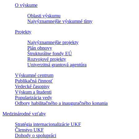
O výskume
Oblasti výskumu
Najvýznamnejšie výskumné tímy
Projekty
Najvýznamnejšie projekty
Plán obnovy
Štrukturálne fondy EÚ
Rozvojové projekty
Univerzitná grantová agentúra
Výskumné centrum
Publikačná činnosť
Vedecké časopisy
Výskum a študenti
Popularizácia vedy
Odbory habilitačného a inauguračného konania
Medzinárodné vzťahy
Stratégia internacionalizácie UKF
Členstvo UKF
Dohody o spolupráci