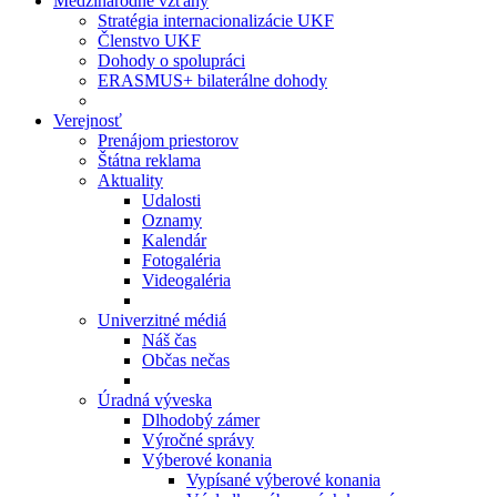
Medzinárodné vzťahy
Stratégia internacionalizácie UKF
Členstvo UKF
Dohody o spolupráci
ERASMUS+ bilaterálne dohody
Verejnosť
Prenájom priestorov
Štátna reklama
Aktuality
Udalosti
Oznamy
Kalendár
Fotogaléria
Videogaléria
Univerzitné médiá
Náš čas
Občas nečas
Úradná výveska
Dlhodobý zámer
Výročné správy
Výberové konania
Vypísané výberové konania