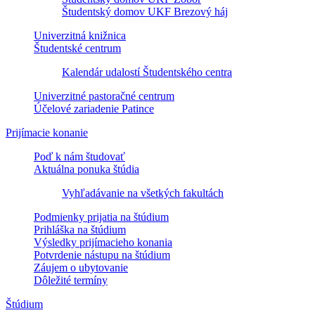
Študentský domov UKF Brezový háj
Univerzitná knižnica
Študentské centrum
Kalendár udalostí Študentského centra
Univerzitné pastoračné centrum
Účelové zariadenie Patince
Prijímacie konanie
Poď k nám študovať
Aktuálna ponuka štúdia
Vyhľadávanie na všetkých fakultách
Podmienky prijatia na štúdium
Prihláška na štúdium
Výsledky prijímacieho konania
Potvrdenie nástupu na štúdium
Záujem o ubytovanie
Dôležité termíny
Štúdium