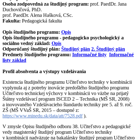
Osoba zodpovedná za študijný program:
prof. PaedDr. Jana
Duchovičová, PhD.
prof. PaedDr. Alena Hašková, CSc.
Fakulta:
Pedagogická fakulta
Opis študijného programu:
Opis
Opis študijného programu - pedagogicko psychologický a
sociálno vedný základ:
Opis
Odporúčaný študijný plán:
Študijný plán
2. Študijný plán
Predmety študijného programu:
Informačné listy
Informačné
listy základ
Profil absolventa a výstupy vzdelávania
Existencia študijného programu Učiteľstvo techniky v kombinácii
vyplynula aj z potreby inovácie predošlého študijného programu
Učiteľstvo technickej výchovy v kombinácii vo väzbe na prijatý
Štátny vzdelávací program ISCED 2 – Technika (MŠ SR, 2008)
a inovovaného Vzdelávacieho štandardu techniky pre 5. až 9. roč.
ZŠ (MŠ VVaŠ SR, 2015 – dostupné z:
https://www.minedu.sk/data/att/7528.pdf
).
V zmysle Opisu študijného odboru 38. Učiteľstvo a pedagogické
vedy magisterský študijný program Učiteľstvo techniky
v kombinácii nadväzuje na bakalársky študijný program Učiteľstvo