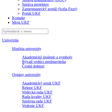
Správa projektov
Zamestnanecký portál (Sofia Fiori)
Portál UKF
Kontakt
Moja UKF
Univerzita
História univerzity
Akademické insígnie a symboly
Bývalí vedúci predstavitelia
Čestní doktori
Orgány univerzity
Akademický senát UKF
Rektor UKF
Vedecká rada UKF
Rada kvality UKF
Správna rada UKF
Vedenie UKF