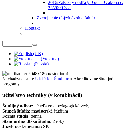
2016/Zákazky podľa § 9 ods. 9 zákona č.
25/2006 Z.z.
Zverejnenie objednávok a faktúr
Kontakt
Nachádzate sa tu:
UKF.sk
»
Štúdium
»
Akreditované študijné
programy
učiteľstvo techniky (v kombinácii)
Študijný odbor:
učiteľstvo a pedagogické vedy
Stupeň štúdia:
magisterské štúdium
Forma štúdia:
denná
Štandardná dĺžka štúdia:
2 roky
Jazyk poskytovania:
SK