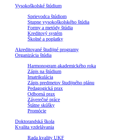
Vysokoškolské štúdium
Sprievodca štúdiom
Stupne vysokoškolského štúdia
Formy a metódy štúdia
Kreditový systém
Školné a poplatky
Akreditované študijné programy
Organizácia štúdia
Harmonogram akademického roka
Zápis na štúdium
Imatrikulácia
Zápis predmetov študijného plánu
Pedagogická prax
Odborná prax
Záverečné práce
Štátne skúšky
Promócie
Doktorandská škola
Kvalita vzdelávania
Rada kvality UKF