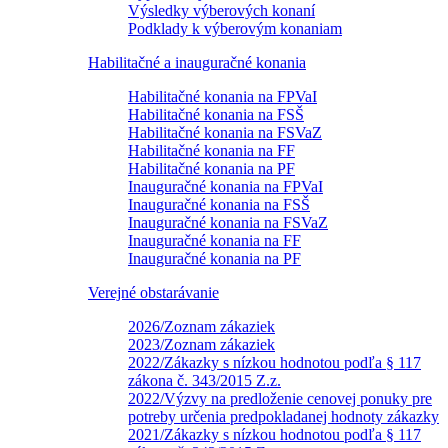
Výsledky výberových konaní
Podklady k výberovým konaniam
Habilitačné a inauguračné konania
Habilitačné konania na FPVaI
Habilitačné konania na FSŠ
Habilitačné konania na FSVaZ
Habilitačné konania na FF
Habilitačné konania na PF
Inauguračné konania na FPVaI
Inauguračné konania na FSŠ
Inauguračné konania na FSVaZ
Inauguračné konania na FF
Inauguračné konania na PF
Verejné obstarávanie
2026/Zoznam zákaziek
2023/Zoznam zákaziek
2022/Zákazky s nízkou hodnotou podľa § 117
zákona č. 343/2015 Z.z.
2022/Výzvy na predloženie cenovej ponuky pre
potreby určenia predpokladanej hodnoty zákazky
2021/Zákazky s nízkou hodnotou podľa § 117