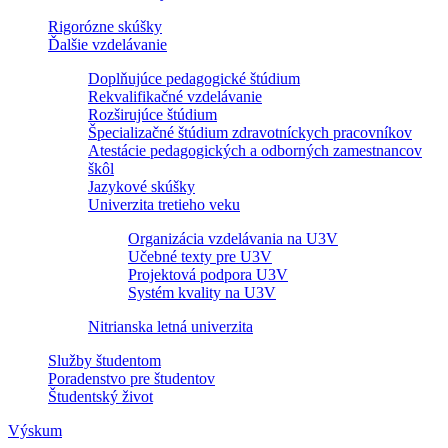
Rigorózne skúšky
Ďalšie vzdelávanie
Doplňujúce pedagogické štúdium
Rekvalifikačné vzdelávanie
Rozširujúce štúdium
Špecializačné štúdium zdravotníckych pracovníkov
Atestácie pedagogických a odborných zamestnancov
škôl
Jazykové skúšky
Univerzita tretieho veku
Organizácia vzdelávania na U3V
Učebné texty pre U3V
Projektová podpora U3V
Systém kvality na U3V
Nitrianska letná univerzita
Služby študentom
Poradenstvo pre študentov
Študentský život
Výskum