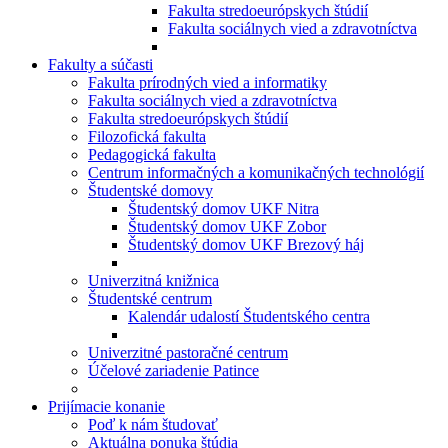
Fakulta stredoeurópskych štúdií
Fakulta sociálnych vied a zdravotníctva
Fakulty a súčasti
Fakulta prírodných vied a informatiky
Fakulta sociálnych vied a zdravotníctva
Fakulta stredoeurópskych štúdií
Filozofická fakulta
Pedagogická fakulta
Centrum informačných a komunikačných technológií
Študentské domovy
Študentský domov UKF Nitra
Študentský domov UKF Zobor
Študentský domov UKF Brezový háj
Univerzitná knižnica
Študentské centrum
Kalendár udalostí Študentského centra
Univerzitné pastoračné centrum
Účelové zariadenie Patince
Prijímacie konanie
Poď k nám študovať
Aktuálna ponuka štúdia