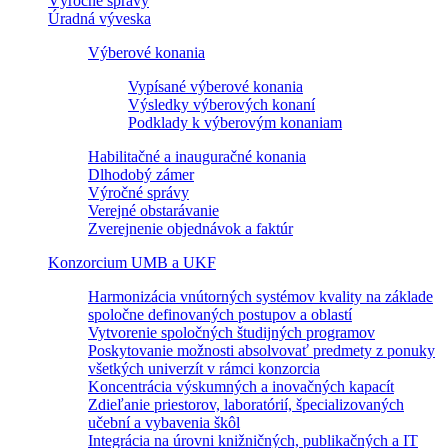
Výročné správy
Úradná výveska
Výberové konania
Vypísané výberové konania
Výsledky výberových konaní
Podklady k výberovým konaniam
Habilitačné a inauguračné konania
Dlhodobý zámer
Výročné správy
Verejné obstarávanie
Zverejnenie objednávok a faktúr
Konzorcium UMB a UKF
Harmonizácia vnútorných systémov kvality na základe
spoločne definovaných postupov a oblastí
Vytvorenie spoločných študijných programov
Poskytovanie možnosti absolvovať predmety z ponuky
všetkých univerzít v rámci konzorcia
Koncentrácia výskumných a inovačných kapacít
Zdieľanie priestorov, laboratórií, špecializovaných
učební a vybavenia škôl
Integrácia na úrovni knižničných, publikačných a IT