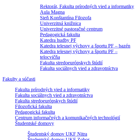
Rektorát, Fakulta prírodných vied a informatiky
Aula Magna
Sieň Konštantína Filozofa
Univerzitná knižnica
Univerzitné pastoračné centrum
Pedagogická fakulta
Katedra hudby PF
Katedra telesnej výchovy a športu PF – bazén
Katedra telesnej výchovy a športu PF –
telocvičňa
Fakulta stredoeurópskych štúdií
Fakulta sociálnych vied a zdravotníctva
Fakulty a súčasti
Fakulta prírodných vied a informatiky
Fakulta sociálnych vied a zdravotníctva
Fakulta stredoeurópskych štúdií
Filozofická fakulta
Pedagogická fakulta
Centrum informačných a komunikačných technológií
Študentské domovy
Študentský domov UKF Nitra
Študentský domov UKF Zobor