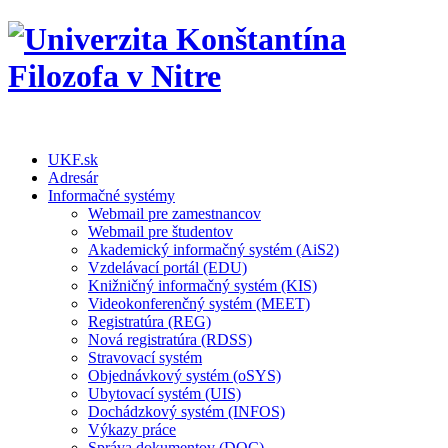
UKF.sk
Adresár
Informačné systémy
Webmail pre zamestnancov
Webmail pre študentov
Akademický informačný systém (AiS2)
Vzdelávací portál (EDU)
Knižničný informačný systém (KIS)
Videokonferenčný systém (MEET)
Registratúra (REG)
Nová registratúra (RDSS)
Stravovací systém
Objednávkový systém (oSYS)
Ubytovací systém (UIS)
Dochádzkový systém (INFOS)
Výkazy práce
Správa dokumentov (DOC)