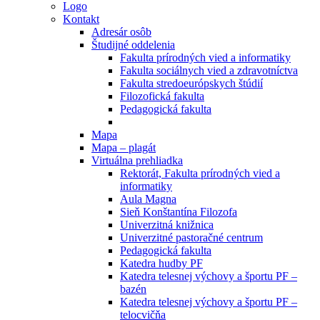
Logo
Kontakt
Adresár osôb
Študijné oddelenia
Fakulta prírodných vied a informatiky
Fakulta sociálnych vied a zdravotníctva
Fakulta stredoeurópskych štúdií
Filozofická fakulta
Pedagogická fakulta
Mapa
Mapa – plagát
Virtuálna prehliadka
Rektorát, Fakulta prírodných vied a
informatiky
Aula Magna
Sieň Konštantína Filozofa
Univerzitná knižnica
Univerzitné pastoračné centrum
Pedagogická fakulta
Katedra hudby PF
Katedra telesnej výchovy a športu PF –
bazén
Katedra telesnej výchovy a športu PF –
telocvičňa