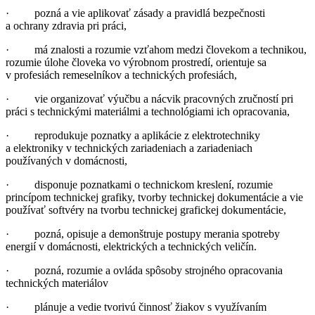
· pozná a vie aplikovať zásady a pravidlá bezpečnosti
a ochrany zdravia pri práci,
· má znalosti a rozumie vzťahom medzi človekom a technikou,
rozumie úlohe človeka vo výrobnom prostredí, orientuje sa
v profesiách remeselníkov a technických profesiách,
· vie organizovať výučbu a nácvik pracovných zručností pri
práci s technickými materiálmi a technológiami ich opracovania,
· reprodukuje poznatky a aplikácie z elektrotechniky
a elektroniky v technických zariadeniach a zariadeniach
používaných v domácnosti,
· disponuje poznatkami o technickom kreslení, rozumie
princípom technickej grafiky, tvorby technickej dokumentácie a vie
používať softvéry na tvorbu technickej grafickej dokumentácie,
· pozná, opisuje a demonštruje postupy merania spotreby
energií v domácnosti, elektrických a technických veličín.
· pozná, rozumie a ovláda spôsoby strojného opracovania
technických materiálov
· plánuje a vedie tvorivú činnosť žiakov s využívaním