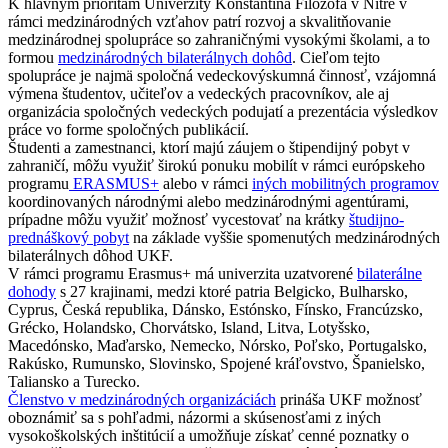
K hlavným prioritám Univerzity Konštantína Filozofa v Nitre v
rámci medzinárodných vzťahov patrí rozvoj a skvalitňovanie
medzinárodnej spolupráce so zahraničnými vysokými školami, a to
formou
medzinárodných bilaterálnych dohôd
. Cieľom tejto
spolupráce je najmä spoločná vedeckovýskumná činnosť, vzájomná
výmena študentov, učiteľov a vedeckých pracovníkov, ale aj
organizácia spoločných vedeckých podujatí a prezentácia výsledkov
práce vo forme spoločných publikácií.
Študenti a zamestnanci, ktorí majú záujem o štipendijný pobyt v
zahraničí, môžu využiť širokú ponuku mobilít v rámci európskeho
programu
ERASMUS+
alebo v rámci
iných mobilitných programov
koordinovaných národnými alebo medzinárodnými agentúrami,
prípadne môžu využiť možnosť vycestovať na krátky
študijno-
prednáškový pobyt
na základe vyššie spomenutých medzinárodných
bilaterálnych dôhod UKF.
V rámci programu Erasmus+ má univerzita uzatvorené
bilaterálne
dohody
s 27 krajinami, medzi ktoré patria Belgicko, Bulharsko,
Cyprus, Česká republika, Dánsko, Estónsko, Fínsko, Francúzsko,
Grécko, Holandsko, Chorvátsko, Island, Litva, Lotyšsko,
Macedónsko, Maďarsko, Nemecko, Nórsko, Poľsko, Portugalsko,
Rakúsko, Rumunsko, Slovinsko, Spojené kráľovstvo, Španielsko,
Taliansko a Turecko.
Členstvo v medzinárodných organizáciách
prináša UKF možnosť
oboznámiť sa s pohľadmi, názormi a skúsenosťami z iných
vysokoškolských inštitúcií a umožňuje získať cenné poznatky o