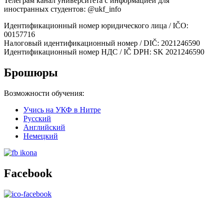
Телеграм канал университета с информацией для
иностранных студентов: @ukf_info
Идентификационный номер юридического лица / IČO:
00157716
Налоговый идентификационный номер / DIČ: 2021246590
Идентификационный номер НДС / IČ DPH: SK 2021246590
Брошюры
Возможности обучения:
Учись на УКФ в Hитре
Русский
Английский
Немецкий
Facebook