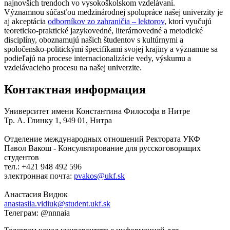
najnovších trendoch vo vysokoškolskom vzdelávaní.
Významnou súčasťou medzinárodnej spolupráce našej univerzity je
aj akceptácia
odborníkov zo zahraničia – lektorov
, ktorí vyučujú
teoreticko-praktické jazykovedné, literárnovedné a metodické
disciplíny, oboznamujú našich študentov s kultúrnymi a
spoločensko-politickými špecifikami svojej krajiny a významne sa
podieľajú na procese internacionalizácie vedy, výskumu a
vzdelávacieho procesu na našej univerzite.
Контактная информация
Университет имени Константина Философа в Нитре
Тр. А. Глинку 1, 949 01, Нитра
Отделение международных отношений Ректората УКФ
Павол Вакош - Консультирование для русскоговорящих
студентов
тел.: +421 948 492 596
электронная почта:
Анастасия Видюк
Телеграм: @nnnaia