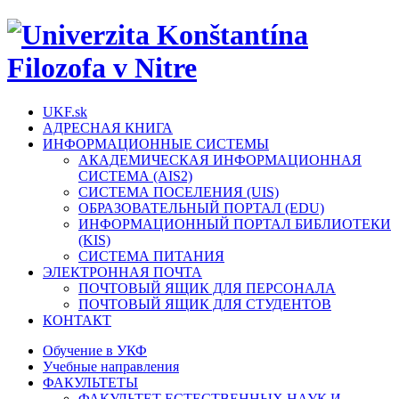
UKF.sk
АДРЕСНАЯ КНИГА
ИНФОРМАЦИОННЫЕ СИСТЕМЫ
АКАДЕМИЧЕСКАЯ ИНФОРМАЦИОННАЯ
СИСТЕМА (AIS2)
СИСТЕМА ПОСЕЛЕНИЯ (UIS)
ОБРАЗОВАТЕЛЬНЫЙ ПОРТАЛ (EDU)
ИНФОРМАЦИОННЫЙ ПОРТАЛ БИБЛИОТЕКИ
(KIS)
СИСТЕМА ПИТАНИЯ
ЭЛЕКТРОННАЯ ПОЧТА
ПОЧТОВЫЙ ЯЩИК ДЛЯ ПЕРСОНАЛА
ПОЧТОВЫЙ ЯЩИК ДЛЯ СТУДЕНТОВ
КОНТАКТ
Обучение в УКФ
Учебные направления
ФАКУЛЬТЕТЫ
ФАКУЛЬТЕТ ЕСТЕСТВЕННЫХ НАУК И