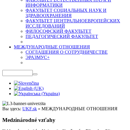
ИНФОРМАТИКИ
ФАКУЛЬТЕТ СОЦИАЛЬНЫХ НАУК И
ЗДРАВООХРАНЕНИЯ
ФАКУЛЬТЕТ ЦЕНТРАЛЬНОЕВРОПЕЙСКИХ
ИССЛЕДОВАНИЙ
ФИЛОСОФСКИЙ ФАКУЛЬТЕТ
ПЕДАГОГИЧЕСКИЙ ФАКУЛЬТЕТ
МЕЖДУНАРОДНЫЕ ОТНОШЕНИЯ
СОГЛАШЕНИЯ О СОТРУДНИЧЕСТВЕ
ЭРАЗМУС+
Вы здесь:
UKF.sk
»
МЕЖДУНАРОДНЫЕ ОТНОШЕНИЯ
Medzinárodné vzťahy