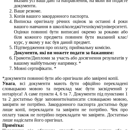
вказані усі ваші дані та направлення, на який ви подаєте
документи.
Ваше резюме.
Копія вашого закордонного паспорта.
Виписка оригіналу річних оцінок за останні 4 роки
вашого навчання в школі/коледжі/технікумі/університеті.
Оцінки повинні бути виписані окремо за роками або
біля кожного предмета повинен бути вказаний клас/
курс, у якому у вас був даний предмет.
Підтвердження про оплату, приймальну комісію.
Документи, які ви можете подати за бажанням:
Грамоти/Дипломи за участь або досягнення результатів у
вашому майбутньому напрямку. *
Мовні сертифікати. *
*документи повинні бути або оригінали або завірені копії.
Увага
, всі документи мають бути офіційно перекладені
словацькою мовою та переклад має бути засвідчений у
нотаріуса! А саме пункти 4, 6 та 7. Документи під пунктами 1
та 2 достатньо буде заповнити/написати словацькою мовою,
завіряти не потрібно. Закордонного паспорта достатньо буде
лише копії, перекладати та завіряти не потрібно. Чек про
оплату також не потрібно перекладати чи завіряти. Достатньо
лише надіслати його оригінал.
Примітка: