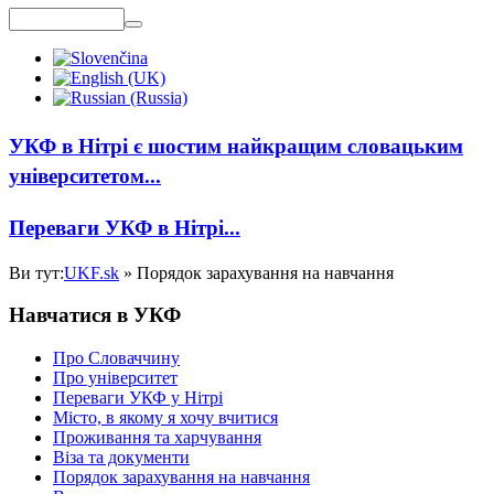
УКФ в Нітрі є шостим
найкращи
м
словацьки
м
університет
ом...
Переваги УКФ
в
Нітр
і
...
Ви тут:
UKF.sk
»
Порядок зарахування на навчання
Навчатися
в УКФ
Про Словаччину
Про університет
Переваги УКФ у Нітрі
Місто, в якому я хочу вчитися
Проживання та харчування
Віза та документи
Порядок зарахування на навчання