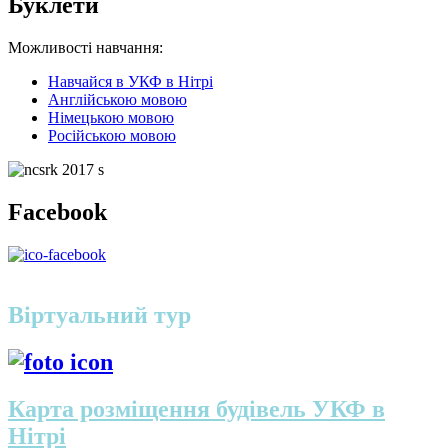
Буклети
Можливості навчання:
Hавчайся в УКФ в Hiтрi
Англійською мовою
Німецькою
мовою
Російською
мовою
Facebook
Віртуальний тур
Карта розміщення будівель УКФ в
Нітрі