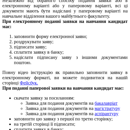
Незалежно від обраного способу подання заявки або в
електронному варіанті або у паперовому варіанті, всі ці
документи мають бути надіслані у паперовому варіанті на
навчальне відділення вашого майбутнього факультету.
При електронному поданні заявки на навчання кандидат
має:
заповнити форму електронної заяви;
роздрукувати заяву;
підписати заяву;
сплатити заявку в банку;
надіслати підписану заяву з іншими документами
поштою.
Повну відео інструкцію як правильно заповнити заявку в
електронному форматі, ви можете подивитися на нашій
сторінці
Фейсбук.
При поданні паперової заявки на навчання кандидат має:
скачати заявку за посиланням:
Заявка для подання документів на
бакалавріат
Заявка для подання документів на
магістратуру
Заявка для подання документів на
аспірантуру
заповнити цю заявку з першої по третю сторінку;
на третій сторінці її підписати;
сплатити заявку в банку;