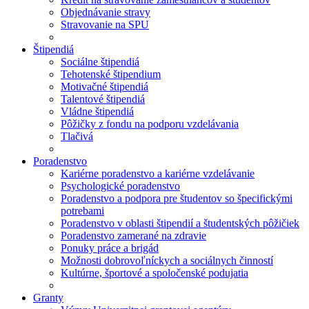
Objednávanie stravy
Stravovanie na SPU
Štipendiá
Sociálne štipendiá
Tehotenské štipendium
Motivačné štipendiá
Talentové štipendiá
Vládne štipendiá
Pôžičky z fondu na podporu vzdelávania
Tlačivá
Poradenstvo
Kariérne poradenstvo a kariérne vzdelávanie
Psychologické poradenstvo
Poradenstvo a podpora pre študentov so špecifickými
potrebami
Poradenstvo v oblasti štipendií a študentských pôžičiek
Poradenstvo zamerané na zdravie
Ponuky práce a brigád
Možnosti dobrovoľníckych a sociálnych činností
Kultúrne, športové a spoločenské podujatia
Granty