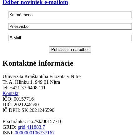
Odber
noviniek e-mailom
Kontaktné informácie
Univerzita Konštantína Filozofa v Nitre
Tr. A. Hlinku 1, 949 01 Nitra
tel: +421 37 6408 111
Kontakt
IČO: 00157716
DIČ: 2021246590
IČ DPH: SK 2021246590
E-schránka: ico://sk/00157716
GRID:
grid.411883.7
ISNI:
0000000106737167