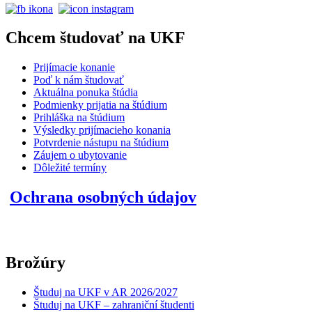
Chcem študovať na UKF
Prijímacie konanie
Poď k nám študovať
Aktuálna ponuka štúdia
Podmienky prijatia na štúdium
Prihláška na štúdium
Výsledky prijímacieho konania
Potvrdenie nástupu na štúdium
Záujem o ubytovanie
Dôležité termíny
Ochrana osobných údajov
Brožúry
Študuj na UKF v AR 2026/2027
Študuj na UKF – zahraniční študenti