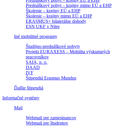
Prednáškový pobyt – krajiny EÚ a EHP
Prednáškový pobyt – krajiny mimo EÚ a EHP
Školenie – krajiny EÚ a EHP
Školenie – krajiny mimo EÚ a EHP
ERASMUS+ bilaterálne dohody
ESN UKF v Nitre
Iné mobilitné programy
Študijno-prednáškové pobyty
Projekt EURAXESS – Mobilita výskumných
pracovníkov
SAIA, n. o.
DAAD
IVF
Štipendiá Erasmus Mundus
Ďalšie štipendiá
Informačné systémy
Mail
Webmail pre zamestnancov
Webmail pre študentov