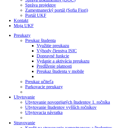
Správa projektov
Zamestnanecký portál (Sofia Fiori)
Portál UKF
Kontakt
Moja UKF
Preukazy
Preukaz študenta
Využitie preukazu
Výhody členstva ISIC
Dopravné funkcie
Vydanie a aktivácia preukazu
Predĺženie platnosti
Preukaz študenta v mobile
Preukaz učiteľa
Parkovacie preukazy
Ubytovanie
Ubytovanie novoprijatých študentov 1. ročníka
Ubytovanie študentov vyšších ročníkov
Ubytovacia návratka
Stravovanie
Kredit na stravovanie zamestnancov a študentov