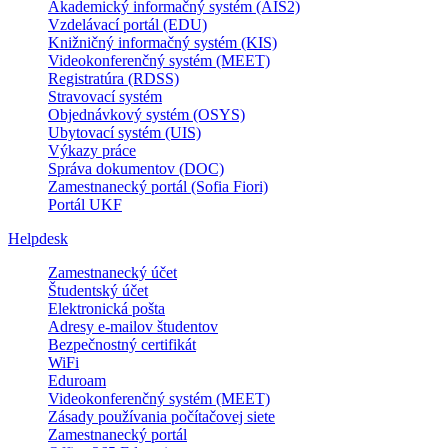
Akademický informačný systém (AIS2)
Vzdelávací portál (EDU)
Knižničný informačný systém (KIS)
Videokonferenčný systém (MEET)
Registratúra (RDSS)
Stravovací systém
Objednávkový systém (OSYS)
Ubytovací systém (UIS)
Výkazy práce
Správa dokumentov (DOC)
Zamestnanecký portál (Sofia Fiori)
Portál UKF
Helpdesk
Zamestnanecký účet
Študentský účet
Elektronická pošta
Adresy e-mailov študentov
Bezpečnostný certifikát
WiFi
Eduroam
Videokonferenčný systém (MEET)
Zásady používania počítačovej siete
Zamestnanecký portál