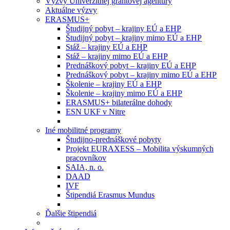
Výzvy Univerzitnej grantovej agentúry
Aktuálne výzvy
ERASMUS+
Študijný pobyt – krajiny EÚ a EHP
Študijný pobyt – krajiny mimo EÚ a EHP
Stáž – krajiny EÚ a EHP
Stáž – krajiny mimo EÚ a EHP
Prednáškový pobyt – krajiny EÚ a EHP
Prednáškový pobyt – krajiny mimo EÚ a EHP
Školenie – krajiny EÚ a EHP
Školenie – krajiny mimo EÚ a EHP
ERASMUS+ bilaterálne dohody
ESN UKF v Nitre
Iné mobilitné programy
Študijno-prednáškové pobyty
Projekt EURAXESS – Mobilita výskumných
pracovníkov
SAIA, n. o.
DAAD
IVF
Štipendiá Erasmus Mundus
Ďalšie štipendiá