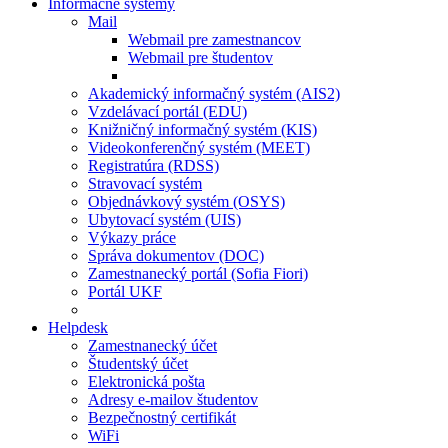
Informačné systémy
Mail
Webmail pre zamestnancov
Webmail pre študentov
Akademický informačný systém (AIS2)
Vzdelávací portál (EDU)
Knižničný informačný systém (KIS)
Videokonferenčný systém (MEET)
Registratúra (RDSS)
Stravovací systém
Objednávkový systém (OSYS)
Ubytovací systém (UIS)
Výkazy práce
Správa dokumentov (DOC)
Zamestnanecký portál (Sofia Fiori)
Portál UKF
Helpdesk
Zamestnanecký účet
Študentský účet
Elektronická pošta
Adresy e-mailov študentov
Bezpečnostný certifikát
WiFi