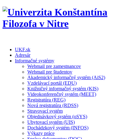
UKF.sk
Adresár
Informačné systémy
Webmail pre zamestnancov
Webmail pre študentov
Akademický informačný systém (AiS2)
Vzdelávací portál (EDU)
Knižničný informačný systém (KIS)
Videokonferenčný systém (MEET)
Registratúra (REG)
Nová registratúra (RDSS)
Stravovací systém
Objednávkový systém (oSYS)
Ubytovací systém (UIS)
Dochádzkový systém (INFOS)
Výkazy práce
Správa dokumentov (DOC)