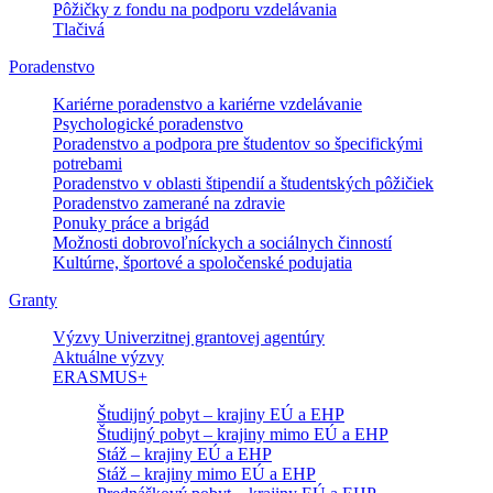
Pôžičky z fondu na podporu vzdelávania
Tlačivá
Poradenstvo
Kariérne poradenstvo a kariérne vzdelávanie
Psychologické poradenstvo
Poradenstvo a podpora pre študentov so špecifickými
potrebami
Poradenstvo v oblasti štipendií a študentských pôžičiek
Poradenstvo zamerané na zdravie
Ponuky práce a brigád
Možnosti dobrovoľníckych a sociálnych činností
Kultúrne, športové a spoločenské podujatia
Granty
Výzvy Univerzitnej grantovej agentúry
Aktuálne výzvy
ERASMUS+
Študijný pobyt – krajiny EÚ a EHP
Študijný pobyt – krajiny mimo EÚ a EHP
Stáž – krajiny EÚ a EHP
Stáž – krajiny mimo EÚ a EHP