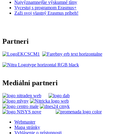
Najvýznamnejšie výskumné tímy
Vycestuj s programom Erasmus+
Zaži svoj vlastný Erasmus príbeh!
Partneri
Mediálni partneri
Webmaster
Mapa stránky
Vyhlásenie o prístupnosti