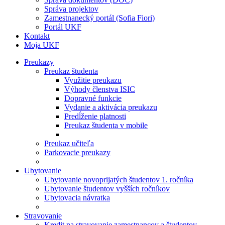
Správa projektov
Zamestnanecký portál (Sofia Fiori)
Portál UKF
Kontakt
Moja UKF
Preukazy
Preukaz študenta
Využitie preukazu
Výhody členstva ISIC
Dopravné funkcie
Vydanie a aktivácia preukazu
Predĺženie platnosti
Preukaz študenta v mobile
Preukaz učiteľa
Parkovacie preukazy
Ubytovanie
Ubytovanie novoprijatých študentov 1. ročníka
Ubytovanie študentov vyšších ročníkov
Ubytovacia návratka
Stravovanie
Kredit na stravovanie zamestnancov a študentov