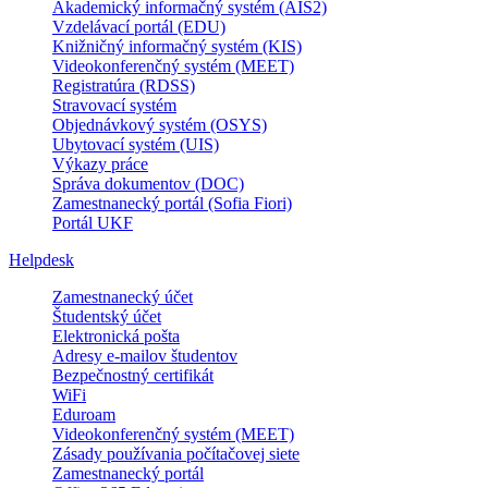
Akademický informačný systém (AIS2)
Vzdelávací portál (EDU)
Knižničný informačný systém (KIS)
Videokonferenčný systém (MEET)
Registratúra (RDSS)
Stravovací systém
Objednávkový systém (OSYS)
Ubytovací systém (UIS)
Výkazy práce
Správa dokumentov (DOC)
Zamestnanecký portál (Sofia Fiori)
Portál UKF
Helpdesk
Zamestnanecký účet
Študentský účet
Elektronická pošta
Adresy e-mailov študentov
Bezpečnostný certifikát
WiFi
Eduroam
Videokonferenčný systém (MEET)
Zásady používania počítačovej siete
Zamestnanecký portál