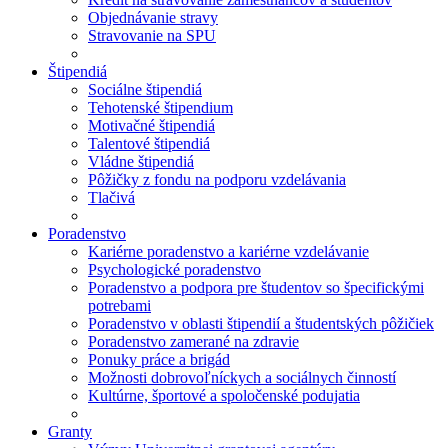
Objednávanie stravy
Stravovanie na SPU
Štipendiá
Sociálne štipendiá
Tehotenské štipendium
Motivačné štipendiá
Talentové štipendiá
Vládne štipendiá
Pôžičky z fondu na podporu vzdelávania
Tlačivá
Poradenstvo
Kariérne poradenstvo a kariérne vzdelávanie
Psychologické poradenstvo
Poradenstvo a podpora pre študentov so špecifickými
potrebami
Poradenstvo v oblasti štipendií a študentských pôžičiek
Poradenstvo zamerané na zdravie
Ponuky práce a brigád
Možnosti dobrovoľníckych a sociálnych činností
Kultúrne, športové a spoločenské podujatia
Granty