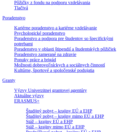
Pôžičky z fondu na podporu vzdelávania
Tlačivá
Poradenstvo
Kariérne poradenstvo a kariérne vzdelávanie
Psychologické poradenstvo
Poradenstvo a podpora pre študentov so špecifickými
potrebami
Poradenstvo v oblasti štipendií a študentských pôžičiek
Poradenstvo zamerané na zdravie
Ponuky práce a brigád
Možnosti dobrovoľníckych a sociálnych činností
Kultúrne, športové a spoločenské podujatia
Granty
Výzvy Univerzitnej grantovej agentúry
Aktuálne výzvy
ERASMUS+
Študijný pobyt – krajiny EÚ a EHP
Študijný pobyt – krajiny mimo EÚ a EHP
Stáž – krajiny EÚ a EHP
Stáž – krajiny mimo EÚ a EHP