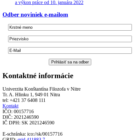
a výkon práce od 10. januára 2022
Odber
noviniek e-mailom
Kontaktné informácie
Univerzita Konštantína Filozofa v Nitre
Tr. A. Hlinku 1, 949 01 Nitra
tel: +421 37 6408 111
Kontakt
IČO: 00157716
DIČ: 2021246590
IČ DPH: SK 2021246590
E-schránka: ico://sk/00157716
GRID:
grid.411883.7