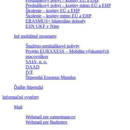
Prednáškový pobyt – krajiny EÚ a EHP
Prednáškový pobyt – krajiny mimo EÚ a EHP
Školenie – krajiny EÚ a EHP
Školenie – krajiny mimo EÚ a EHP
ERASMUS+ bilaterálne dohody
ESN UKF v Nitre
Iné mobilitné programy
Študijno-prednáškové pobyty
Projekt EURAXESS – Mobilita výskumných
pracovníkov
SAIA, n. o.
DAAD
IVF
Štipendiá Erasmus Mundus
Ďalšie štipendiá
Informačné systémy
Mail
Webmail pre zamestnancov
Webmail pre študentov