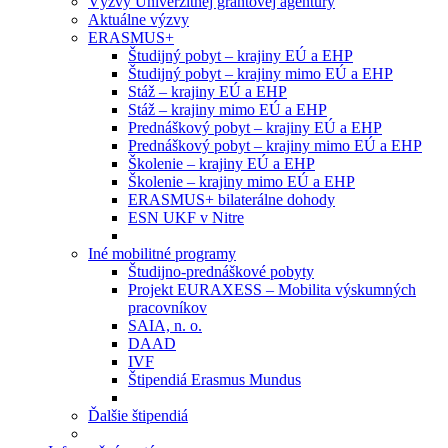
Výzvy Univerzitnej grantovej agentúry
Aktuálne výzvy
ERASMUS+
Študijný pobyt – krajiny EÚ a EHP
Študijný pobyt – krajiny mimo EÚ a EHP
Stáž – krajiny EÚ a EHP
Stáž – krajiny mimo EÚ a EHP
Prednáškový pobyt – krajiny EÚ a EHP
Prednáškový pobyt – krajiny mimo EÚ a EHP
Školenie – krajiny EÚ a EHP
Školenie – krajiny mimo EÚ a EHP
ERASMUS+ bilaterálne dohody
ESN UKF v Nitre
Iné mobilitné programy
Študijno-prednáškové pobyty
Projekt EURAXESS – Mobilita výskumných
pracovníkov
SAIA, n. o.
DAAD
IVF
Štipendiá Erasmus Mundus
Ďalšie štipendiá