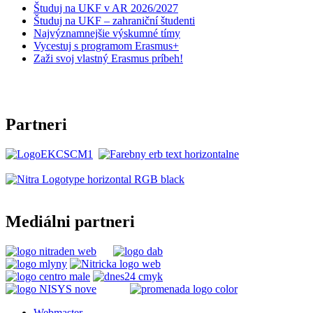
Študuj na UKF v AR 2026/2027
Študuj na UKF – zahraniční študenti
Najvýznamnejšie výskumné tímy
Vycestuj s programom Erasmus+
Zaži svoj vlastný Erasmus príbeh!
Partneri
Mediálni partneri
Webmaster