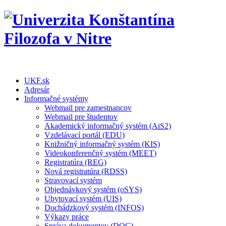
UKF.sk
Adresár
Informačné systémy
Webmail pre zamestnancov
Webmail pre študentov
Akademický informačný systém (AiS2)
Vzdelávací portál (EDU)
Knižničný informačný systém (KIS)
Videokonferenčný systém (MEET)
Registratúra (REG)
Nová registratúra (RDSS)
Stravovací systém
Objednávkový systém (oSYS)
Ubytovací systém (UIS)
Dochádzkový systém (INFOS)
Výkazy práce
Správa dokumentov (DOC)