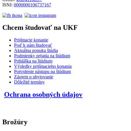
ISNI:
0000000106737167
Chcem študovať na UKF
Prijímacie konanie
Poď k nám študovať
Aktuálna ponuka štúdia
Podmienky prijatia na štúdium
Prihláška na štúdium
Výsledky prijímacieho konania
Potvrdenie nástupu na štúdium
Záujem o ubytovanie
Dôležité termíny
Ochrana osobných údajov
Brožúry