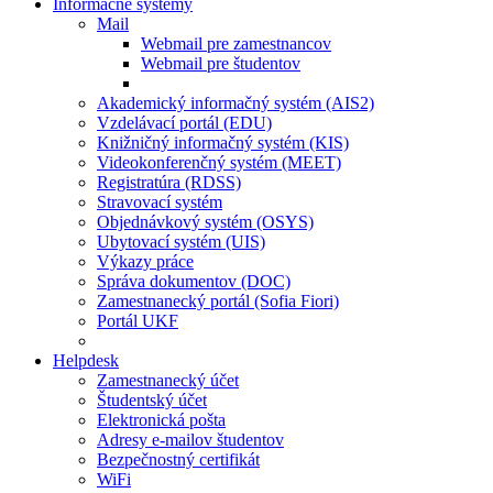
Informačné systémy
Mail
Webmail pre zamestnancov
Webmail pre študentov
Akademický informačný systém (AIS2)
Vzdelávací portál (EDU)
Knižničný informačný systém (KIS)
Videokonferenčný systém (MEET)
Registratúra (RDSS)
Stravovací systém
Objednávkový systém (OSYS)
Ubytovací systém (UIS)
Výkazy práce
Správa dokumentov (DOC)
Zamestnanecký portál (Sofia Fiori)
Portál UKF
Helpdesk
Zamestnanecký účet
Študentský účet
Elektronická pošta
Adresy e-mailov študentov
Bezpečnostný certifikát
WiFi