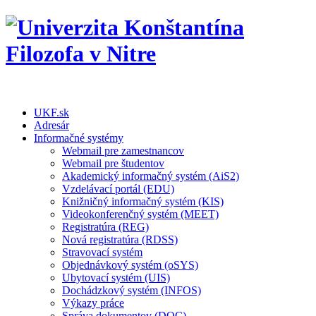
UKF.sk
Adresár
Informačné systémy
Webmail pre zamestnancov
Webmail pre študentov
Akademický informačný systém (AiS2)
Vzdelávací portál (EDU)
Knižničný informačný systém (KIS)
Videokonferenčný systém (MEET)
Registratúra (REG)
Nová registratúra (RDSS)
Stravovací systém
Objednávkový systém (oSYS)
Ubytovací systém (UIS)
Dochádzkový systém (INFOS)
Výkazy práce
Správa dokumentov (DOC)