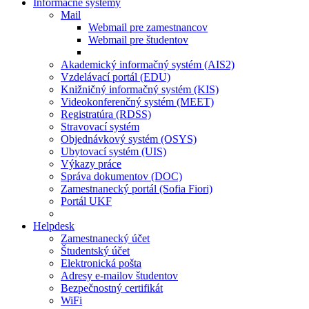
Informačné systémy
Mail
Webmail pre zamestnancov
Webmail pre študentov
Akademický informačný systém (AIS2)
Vzdelávací portál (EDU)
Knižničný informačný systém (KIS)
Videokonferenčný systém (MEET)
Registratúra (RDSS)
Stravovací systém
Objednávkový systém (OSYS)
Ubytovací systém (UIS)
Výkazy práce
Správa dokumentov (DOC)
Zamestnanecký portál (Sofia Fiori)
Portál UKF
Helpdesk
Zamestnanecký účet
Študentský účet
Elektronická pošta
Adresy e-mailov študentov
Bezpečnostný certifikát
WiFi