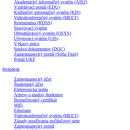
Akademický informačný systém (AIS2)
Vzdelávací portál (EDU)
Knižničný informačný systém (KIS)
Videokonferenčný systém (MEET)
Registratúra (RDSS)
Stravovací systém
Objednávkový systém (OSYS)
Ubytovací systém (UIS)
Výkazy práce
Správa dokumentov (DOC)
Zamestnanecký portál (Sofia Fiori)
Portál UKF
Helpdesk
Zamestnanecký účet
Študentský účet
Elektronická pošta
Adresy e-mailov študentov
Bezpečnostný certifikát
WiFi
Eduroam
Videokonferenčný systém (MEET)
Zásady používania počítačovej siete
Zamestnanecký portál