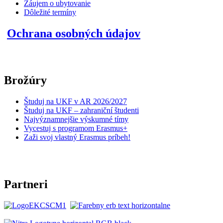
Záujem o ubytovanie
Dôležité termíny
Ochrana osobných údajov
Brožúry
Študuj na UKF v AR 2026/2027
Študuj na UKF – zahraniční študenti
Najvýznamnejšie výskumné tímy
Vycestuj s programom Erasmus+
Zaži svoj vlastný Erasmus príbeh!
Partneri