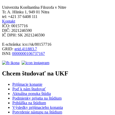
Univerzita Konštantína Filozofa v Nitre
Tr. A. Hlinku 1, 949 01 Nitra
tel: +421 37 6408 111
Kontakt
IČO: 00157716
DIČ: 2021246590
IČ DPH: SK 2021246590
E-schránka: ico://sk/00157716
GRID:
grid.411883.7
ISNI:
0000000106737167
Chcem študovať na UKF
Prijímacie konanie
Poď k nám študovať
Aktuálna ponuka štúdia
Podmienky prijatia na štúdium
Prihláška na štúdium
Výsledky prijímacieho konania
Potvrdenie nástupu na štúdium