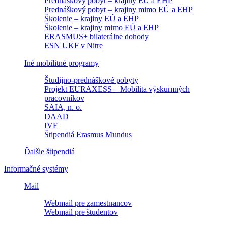
Prednáškový pobyt – krajiny EÚ a EHP
Prednáškový pobyt – krajiny mimo EÚ a EHP
Školenie – krajiny EÚ a EHP
Školenie – krajiny mimo EÚ a EHP
ERASMUS+ bilaterálne dohody
ESN UKF v Nitre
Iné mobilitné programy
Študijno-prednáškové pobyty
Projekt EURAXESS – Mobilita výskumných
pracovníkov
SAIA, n. o.
DAAD
IVF
Štipendiá Erasmus Mundus
Ďalšie štipendiá
Informačné systémy
Mail
Webmail pre zamestnancov
Webmail pre študentov