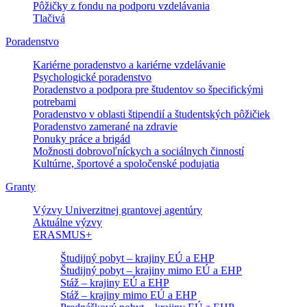
Pôžičky z fondu na podporu vzdelávania
Tlačivá
Poradenstvo
Kariérne poradenstvo a kariérne vzdelávanie
Psychologické poradenstvo
Poradenstvo a podpora pre študentov so špecifickými
potrebami
Poradenstvo v oblasti štipendií a študentských pôžičiek
Poradenstvo zamerané na zdravie
Ponuky práce a brigád
Možnosti dobrovoľníckych a sociálnych činností
Kultúrne, športové a spoločenské podujatia
Granty
Výzvy Univerzitnej grantovej agentúry
Aktuálne výzvy
ERASMUS+
Študijný pobyt – krajiny EÚ a EHP
Študijný pobyt – krajiny mimo EÚ a EHP
Stáž – krajiny EÚ a EHP
Stáž – krajiny mimo EÚ a EHP