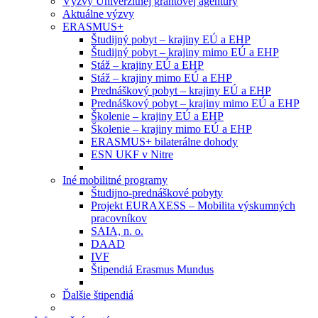
Výzvy Univerzitnej grantovej agentúry
Aktuálne výzvy
ERASMUS+
Študijný pobyt – krajiny EÚ a EHP
Študijný pobyt – krajiny mimo EÚ a EHP
Stáž – krajiny EÚ a EHP
Stáž – krajiny mimo EÚ a EHP
Prednáškový pobyt – krajiny EÚ a EHP
Prednáškový pobyt – krajiny mimo EÚ a EHP
Školenie – krajiny EÚ a EHP
Školenie – krajiny mimo EÚ a EHP
ERASMUS+ bilaterálne dohody
ESN UKF v Nitre
Iné mobilitné programy
Študijno-prednáškové pobyty
Projekt EURAXESS – Mobilita výskumných
pracovníkov
SAIA, n. o.
DAAD
IVF
Štipendiá Erasmus Mundus
Ďalšie štipendiá