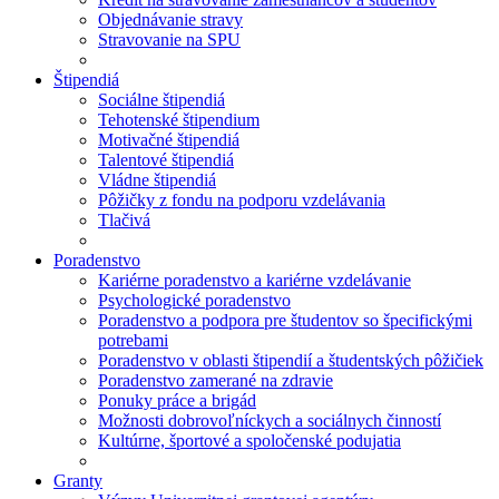
Objednávanie stravy
Stravovanie na SPU
Štipendiá
Sociálne štipendiá
Tehotenské štipendium
Motivačné štipendiá
Talentové štipendiá
Vládne štipendiá
Pôžičky z fondu na podporu vzdelávania
Tlačivá
Poradenstvo
Kariérne poradenstvo a kariérne vzdelávanie
Psychologické poradenstvo
Poradenstvo a podpora pre študentov so špecifickými
potrebami
Poradenstvo v oblasti štipendií a študentských pôžičiek
Poradenstvo zamerané na zdravie
Ponuky práce a brigád
Možnosti dobrovoľníckych a sociálnych činností
Kultúrne, športové a spoločenské podujatia
Granty