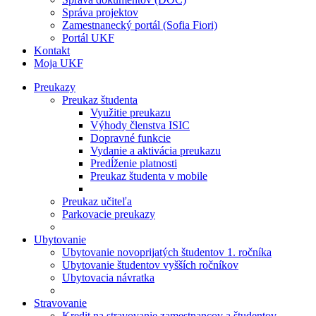
Správa projektov
Zamestnanecký portál (Sofia Fiori)
Portál UKF
Kontakt
Moja UKF
Preukazy
Preukaz študenta
Využitie preukazu
Výhody členstva ISIC
Dopravné funkcie
Vydanie a aktivácia preukazu
Predĺženie platnosti
Preukaz študenta v mobile
Preukaz učiteľa
Parkovacie preukazy
Ubytovanie
Ubytovanie novoprijatých študentov 1. ročníka
Ubytovanie študentov vyšších ročníkov
Ubytovacia návratka
Stravovanie
Kredit na stravovanie zamestnancov a študentov