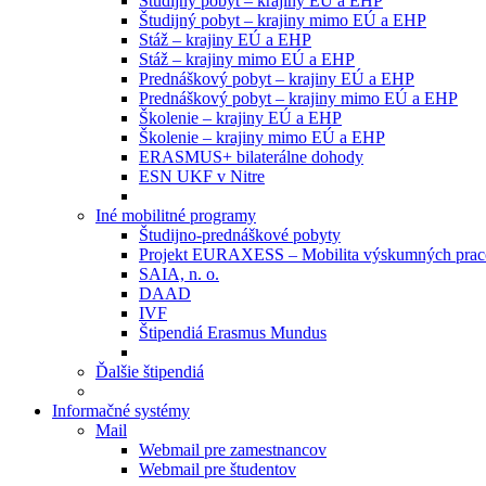
Študijný pobyt – krajiny EÚ a EHP
Študijný pobyt – krajiny mimo EÚ a EHP
Stáž – krajiny EÚ a EHP
Stáž – krajiny mimo EÚ a EHP
Prednáškový pobyt – krajiny EÚ a EHP
Prednáškový pobyt – krajiny mimo EÚ a EHP
Školenie – krajiny EÚ a EHP
Školenie – krajiny mimo EÚ a EHP
ERASMUS+ bilaterálne dohody
ESN UKF v Nitre
Iné mobilitné programy
Študijno-prednáškové pobyty
Projekt EURAXESS – Mobilita výskumných prac
SAIA, n. o.
DAAD
IVF
Štipendiá Erasmus Mundus
Ďalšie štipendiá
Informačné systémy
Mail
Webmail pre zamestnancov
Webmail pre študentov