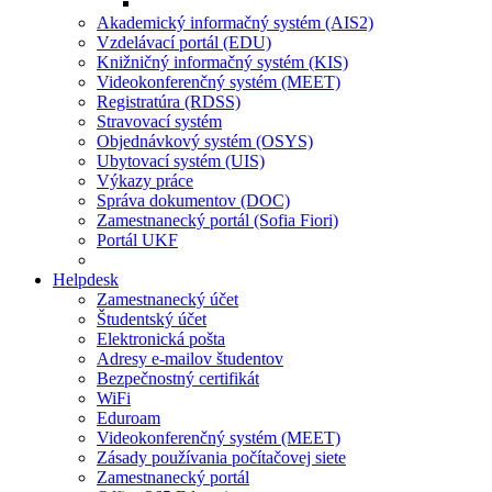
Akademický informačný systém (AIS2)
Vzdelávací portál (EDU)
Knižničný informačný systém (KIS)
Videokonferenčný systém (MEET)
Registratúra (RDSS)
Stravovací systém
Objednávkový systém (OSYS)
Ubytovací systém (UIS)
Výkazy práce
Správa dokumentov (DOC)
Zamestnanecký portál (Sofia Fiori)
Portál UKF
Helpdesk
Zamestnanecký účet
Študentský účet
Elektronická pošta
Adresy e-mailov študentov
Bezpečnostný certifikát
WiFi
Eduroam
Videokonferenčný systém (MEET)
Zásady používania počítačovej siete
Zamestnanecký portál