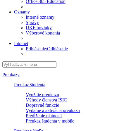
Office 365 Education
Oznamy
Interné oznamy
Správy
UKF novinky
Výberové konania
Intranet
Prihlásenie/Odhlásenie
Preukazy
Preukaz študenta
Využitie preukazu
Výhody členstva ISIC
Dopravné funkcie
Vydanie a aktivácia preukazu
Predĺženie platnosti
Preukaz študenta v mobile
Preukaz učiteľa