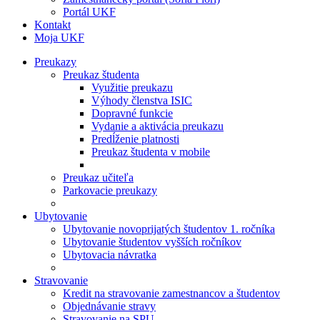
Portál UKF
Kontakt
Moja UKF
Preukazy
Preukaz študenta
Využitie preukazu
Výhody členstva ISIC
Dopravné funkcie
Vydanie a aktivácia preukazu
Predĺženie platnosti
Preukaz študenta v mobile
Preukaz učiteľa
Parkovacie preukazy
Ubytovanie
Ubytovanie novoprijatých študentov 1. ročníka
Ubytovanie študentov vyšších ročníkov
Ubytovacia návratka
Stravovanie
Kredit na stravovanie zamestnancov a študentov
Objednávanie stravy
Stravovanie na SPU