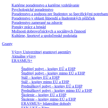
Kariérne poradenstvo a kariérne vzdelávanie
Psychologické poradenstvo
Poradenstvo a podpora pre študentov so špecifickými potrebam
Poradenstvo v oblasti štipendií a študentských pôžičiek
Poradenstvo zamerané na zdravie
Ponuky práce a brigád
Možnosti dobrovoľníckych a sociálnych činností
Kultúrne, športové a spoločenské podujatia
Granty
Výzvy Univerzitnej grantovej agentúry
Aktuálne výzvy
ERASMUS+
Študijný pobyt – krajiny EÚ a EHP
Študijný pobyt – krajiny mimo EÚ a EHP
Stáž – krajiny EÚ a EHP
Stáž – krajiny mimo EÚ a EHP
Prednáškový pobyt – krajiny EÚ a EHP
Prednáškový pobyt – krajiny mimo EÚ a EHP
Školenie – krajiny EÚ a EHP
Školenie – krajiny mimo EÚ a EHP
ERASMUS+ bilaterálne dohody
ESN UKF v Nitre