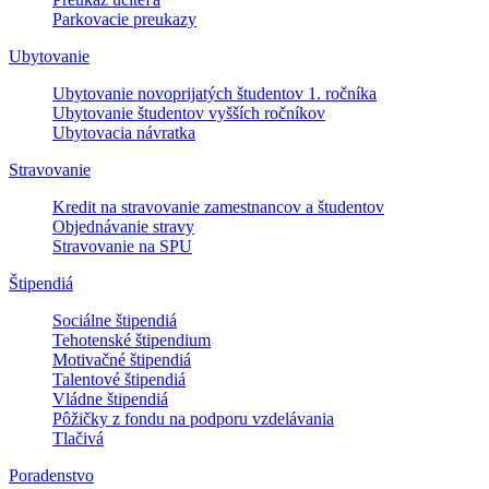
Parkovacie preukazy
Ubytovanie
Ubytovanie novoprijatých študentov 1. ročníka
Ubytovanie študentov vyšších ročníkov
Ubytovacia návratka
Stravovanie
Kredit na stravovanie zamestnancov a študentov
Objednávanie stravy
Stravovanie na SPU
Štipendiá
Sociálne štipendiá
Tehotenské štipendium
Motivačné štipendiá
Talentové štipendiá
Vládne štipendiá
Pôžičky z fondu na podporu vzdelávania
Tlačivá
Poradenstvo