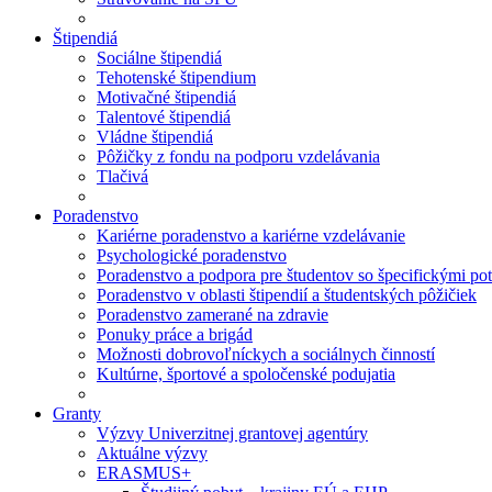
Štipendiá
Sociálne štipendiá
Tehotenské štipendium
Motivačné štipendiá
Talentové štipendiá
Vládne štipendiá
Pôžičky z fondu na podporu vzdelávania
Tlačivá
Poradenstvo
Kariérne poradenstvo a kariérne vzdelávanie
Psychologické poradenstvo
Poradenstvo a podpora pre študentov so špecifickými po
Poradenstvo v oblasti štipendií a študentských pôžičiek
Poradenstvo zamerané na zdravie
Ponuky práce a brigád
Možnosti dobrovoľníckych a sociálnych činností
Kultúrne, športové a spoločenské podujatia
Granty
Výzvy Univerzitnej grantovej agentúry
Aktuálne výzvy
ERASMUS+