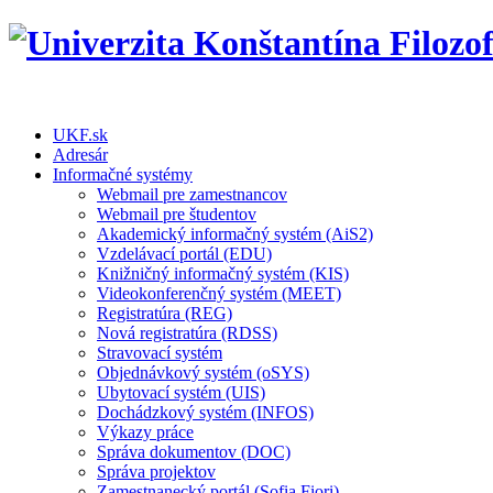
UKF.sk
Adresár
Informačné systémy
Webmail pre zamestnancov
Webmail pre študentov
Akademický informačný systém (AiS2)
Vzdelávací portál (EDU)
Knižničný informačný systém (KIS)
Videokonferenčný systém (MEET)
Registratúra (REG)
Nová registratúra (RDSS)
Stravovací systém
Objednávkový systém (oSYS)
Ubytovací systém (UIS)
Dochádzkový systém (INFOS)
Výkazy práce
Správa dokumentov (DOC)
Správa projektov
Zamestnanecký portál (Sofia Fiori)