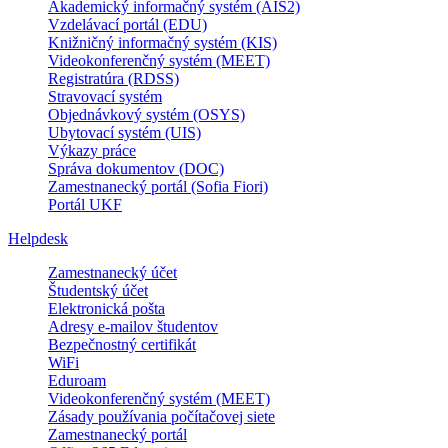
Akademický informačný systém (AIS2)
Vzdelávací portál (EDU)
Knižničný informačný systém (KIS)
Videokonferenčný systém (MEET)
Registratúra (RDSS)
Stravovací systém
Objednávkový systém (OSYS)
Ubytovací systém (UIS)
Výkazy práce
Správa dokumentov (DOC)
Zamestnanecký portál (Sofia Fiori)
Portál UKF
Helpdesk
Zamestnanecký účet
Študentský účet
Elektronická pošta
Adresy e-mailov študentov
Bezpečnostný certifikát
WiFi
Eduroam
Videokonferenčný systém (MEET)
Zásady používania počítačovej siete
Zamestnanecký portál