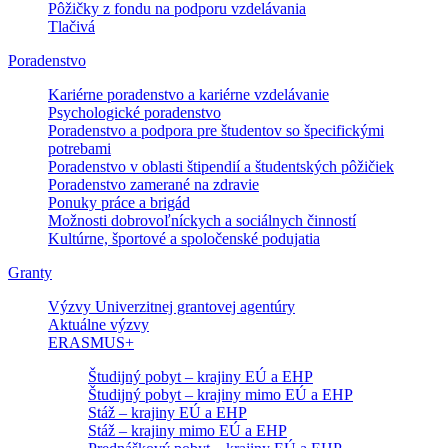
Pôžičky z fondu na podporu vzdelávania
Tlačivá
Poradenstvo
Kariérne poradenstvo a kariérne vzdelávanie
Psychologické poradenstvo
Poradenstvo a podpora pre študentov so špecifickými
potrebami
Poradenstvo v oblasti štipendií a študentských pôžičiek
Poradenstvo zamerané na zdravie
Ponuky práce a brigád
Možnosti dobrovoľníckych a sociálnych činností
Kultúrne, športové a spoločenské podujatia
Granty
Výzvy Univerzitnej grantovej agentúry
Aktuálne výzvy
ERASMUS+
Študijný pobyt – krajiny EÚ a EHP
Študijný pobyt – krajiny mimo EÚ a EHP
Stáž – krajiny EÚ a EHP
Stáž – krajiny mimo EÚ a EHP