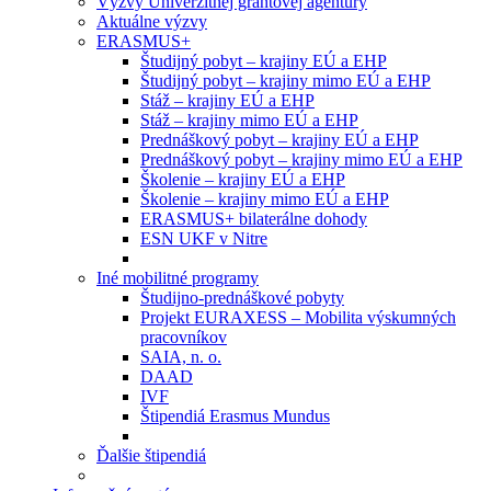
Výzvy Univerzitnej grantovej agentúry
Aktuálne výzvy
ERASMUS+
Študijný pobyt – krajiny EÚ a EHP
Študijný pobyt – krajiny mimo EÚ a EHP
Stáž – krajiny EÚ a EHP
Stáž – krajiny mimo EÚ a EHP
Prednáškový pobyt – krajiny EÚ a EHP
Prednáškový pobyt – krajiny mimo EÚ a EHP
Školenie – krajiny EÚ a EHP
Školenie – krajiny mimo EÚ a EHP
ERASMUS+ bilaterálne dohody
ESN UKF v Nitre
Iné mobilitné programy
Študijno-prednáškové pobyty
Projekt EURAXESS – Mobilita výskumných
pracovníkov
SAIA, n. o.
DAAD
IVF
Štipendiá Erasmus Mundus
Ďalšie štipendiá