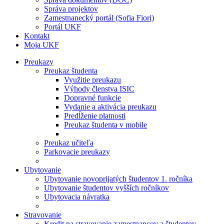
Správa projektov
Zamestnanecký portál (Sofia Fiori)
Portál UKF
Kontakt
Moja UKF
Preukazy
Preukaz študenta
Využitie preukazu
Výhody členstva ISIC
Dopravné funkcie
Vydanie a aktivácia preukazu
Predĺženie platnosti
Preukaz študenta v mobile
Preukaz učiteľa
Parkovacie preukazy
Ubytovanie
Ubytovanie novoprijatých študentov 1. ročníka
Ubytovanie študentov vyšších ročníkov
Ubytovacia návratka
Stravovanie
Kredit na stravovanie zamestnancov a študentov