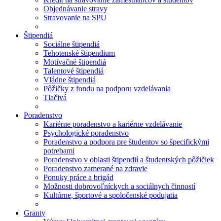
Objednávanie stravy
Stravovanie na SPU
Štipendiá
Sociálne štipendiá
Tehotenské štipendium
Motivačné štipendiá
Talentové štipendiá
Vládne štipendiá
Pôžičky z fondu na podporu vzdelávania
Tlačivá
Poradenstvo
Kariérne poradenstvo a kariérne vzdelávanie
Psychologické poradenstvo
Poradenstvo a podpora pre študentov so špecifickými
potrebami
Poradenstvo v oblasti štipendií a študentských pôžičiek
Poradenstvo zamerané na zdravie
Ponuky práce a brigád
Možnosti dobrovoľníckych a sociálnych činností
Kultúrne, športové a spoločenské podujatia
Granty