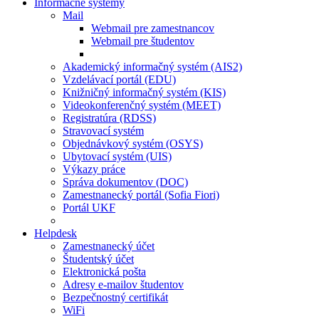
Informačné systémy
Mail
Webmail pre zamestnancov
Webmail pre študentov
Akademický informačný systém (AIS2)
Vzdelávací portál (EDU)
Knižničný informačný systém (KIS)
Videokonferenčný systém (MEET)
Registratúra (RDSS)
Stravovací systém
Objednávkový systém (OSYS)
Ubytovací systém (UIS)
Výkazy práce
Správa dokumentov (DOC)
Zamestnanecký portál (Sofia Fiori)
Portál UKF
Helpdesk
Zamestnanecký účet
Študentský účet
Elektronická pošta
Adresy e-mailov študentov
Bezpečnostný certifikát
WiFi