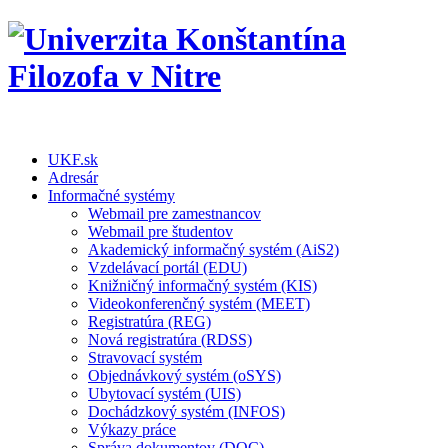
UKF.sk
Adresár
Informačné systémy
Webmail pre zamestnancov
Webmail pre študentov
Akademický informačný systém (AiS2)
Vzdelávací portál (EDU)
Knižničný informačný systém (KIS)
Videokonferenčný systém (MEET)
Registratúra (REG)
Nová registratúra (RDSS)
Stravovací systém
Objednávkový systém (oSYS)
Ubytovací systém (UIS)
Dochádzkový systém (INFOS)
Výkazy práce
Správa dokumentov (DOC)