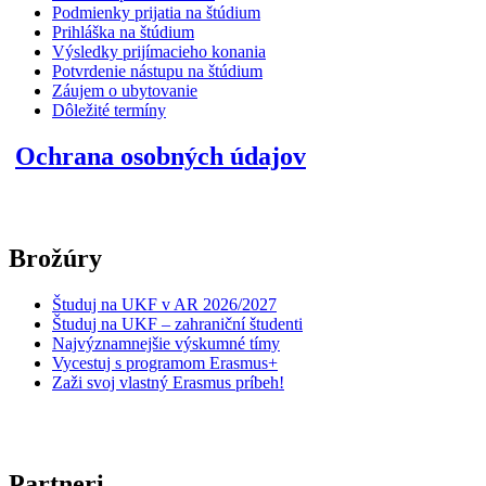
Podmienky prijatia na štúdium
Prihláška na štúdium
Výsledky prijímacieho konania
Potvrdenie nástupu na štúdium
Záujem o ubytovanie
Dôležité termíny
Ochrana osobných údajov
Brožúry
Študuj na UKF v AR 2026/2027
Študuj na UKF – zahraniční študenti
Najvýznamnejšie výskumné tímy
Vycestuj s programom Erasmus+
Zaži svoj vlastný Erasmus príbeh!
Partneri