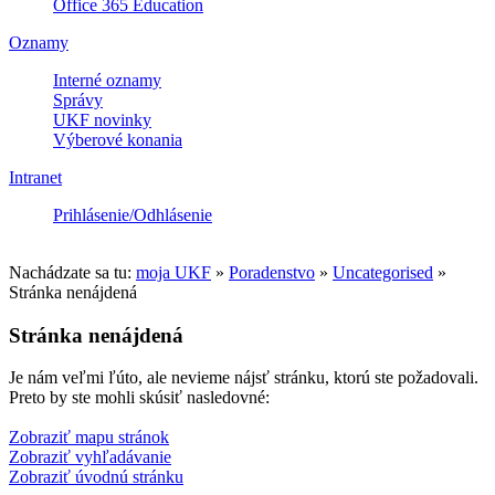
Office 365 Education
Oznamy
Interné oznamy
Správy
UKF novinky
Výberové konania
Intranet
Prihlásenie/Odhlásenie
Nachádzate sa tu:
moja UKF
»
Poradenstvo
»
Uncategorised
»
Stránka nenájdená
Stránka nenájdená
Je nám veľmi ľúto, ale nevieme nájsť stránku, ktorú ste požadovali.
Preto by ste mohli skúsiť nasledovné:
Zobraziť mapu stránok
Zobraziť vyhľadávanie
Zobraziť úvodnú stránku