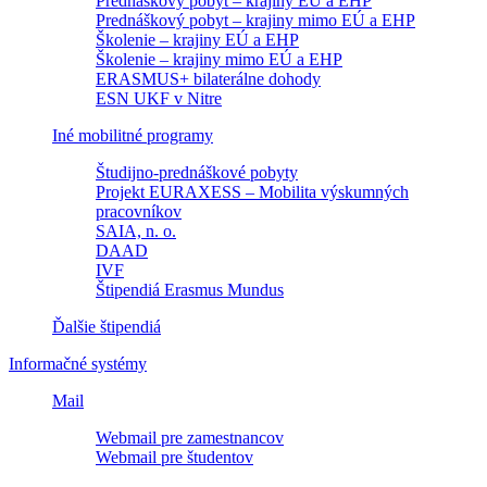
Prednáškový pobyt – krajiny EÚ a EHP
Prednáškový pobyt – krajiny mimo EÚ a EHP
Školenie – krajiny EÚ a EHP
Školenie – krajiny mimo EÚ a EHP
ERASMUS+ bilaterálne dohody
ESN UKF v Nitre
Iné mobilitné programy
Študijno-prednáškové pobyty
Projekt EURAXESS – Mobilita výskumných
pracovníkov
SAIA, n. o.
DAAD
IVF
Štipendiá Erasmus Mundus
Ďalšie štipendiá
Informačné systémy
Mail
Webmail pre zamestnancov
Webmail pre študentov