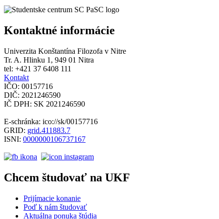
Kontaktné informácie
Univerzita Konštantína Filozofa v Nitre
Tr. A. Hlinku 1, 949 01 Nitra
tel: +421 37 6408 111
Kontakt
IČO: 00157716
DIČ: 2021246590
IČ DPH: SK 2021246590
E-schránka: ico://sk/00157716
GRID:
grid.411883.7
ISNI:
0000000106737167
Chcem študovať na UKF
Prijímacie konanie
Poď k nám študovať
Aktuálna ponuka štúdia