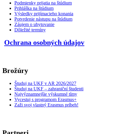
Podmienky prijatia na štúdium
Prihláška na štúdium
Výsledky prijímacieho konania
Potvrdenie nástupu na štúdium
Záujem o ubytovanie
Dôležité termíny
Ochrana osobných údajov
Brožúry
Študuj na UKF v AR 2026/2027
Študuj na UKF – zahraniční študenti
Najvýznamnejšie výskumné tímy
Vycestuj s programom Erasmus+
Zaži svoj vlastný Erasmus príbeh!
Partneri