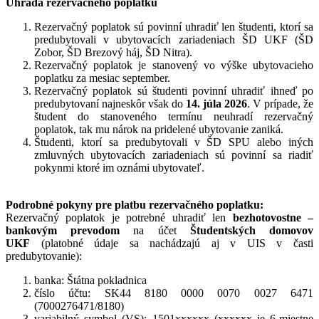
Úhrada rezervačného poplatku
Rezervačný poplatok sú povinní uhradiť len študenti, ktorí sa
predubytovali v ubytovacích zariadeniach ŠD UKF (ŠD
Zobor, ŠD Brezový háj, ŠD Nitra).
Rezervačný poplatok je stanovený vo výške ubytovacieho
poplatku za mesiac september.
Rezervačný poplatok sú študenti povinní uhradiť ihneď po
predubytovaní najneskôr však do
14. júla 2026
. V prípade, že
študent do stanoveného termínu neuhradí rezervačný
poplatok, tak mu nárok na pridelené ubytovanie zaniká.
Študenti, ktorí sa predubytovali v ŠD SPU alebo iných
zmluvných ubytovacích zariadeniach sú povinní sa riadiť
pokynmi ktoré im oznámi ubytovateľ.
Podrobné pokyny pre platbu rezervačného poplatku:
Rezervačný poplatok je potrebné uhradiť len
bezhotovostne –
bankovým prevodom
na účet
Študentských domovov
UKF
(platobné údaje sa nachádzajú aj v UIS v časti
predubytovanie):
banka: Štátna pokladnica
číslo účtu: SK44 8180 0000 0070 0027 6471
(7000276471/8180)
variabilný symbol (VS): 1501xxxxxx (xxxxxx je 6-miestne