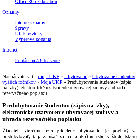
Office 365 Education
Oznamy
Interné oznamy
Správy
UKF novinky
Výberové konania
Intranet
Prihlásenie/Odhlásenie
Nachádzate sa tu:
moja UKF
»
Ubytovanie
»
Ubytovanie študentov
vyšších ročníkov
»
Moja UKF
»
Predubytovanie študentov (zápis
na izby), elektronické uzatvorenie ubytovacej zmluvy a úhrada
rezervačného poplatku
Predubytovanie študentov (zápis na izby),
elektronické uzatvorenie ubytovacej zmluvy a
úhrada rezervačného poplatku
Žiadateľ, ktorému bolo pridelené ubytovanie, je povinný sa
predubytovať, t. j. zapísať sa na konkrétnu izbu v študentskom