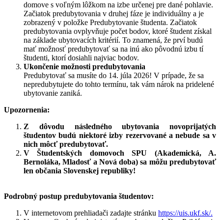
domove s voľným lôžkom na izbe určenej pre dané pohlavie.
Začiatok predubytovania v druhej fáze je individuálny a je
zobrazený v položke Predubytovanie študenta. Začiatok
predubytovania ovplyvňuje počet bodov, ktoré študent získal
na základe ubytovacích kritérií. To znamená, že prví budú
mať možnosť predubytovať sa na inú ako pôvodnú izbu tí
študenti, ktorí dosiahli najviac bodov.
Ukončenie možnosti predubytovania
Predubytovať sa musíte do 14. júla 2026! V prípade, že sa
nepredubytujete do tohto termínu, tak vám nárok na pridelené
ubytovanie zaniká.
Upozornenia:
Z dôvodu následného ubytovania novoprijatých
študentov budú niektoré izby rezervované a nebude sa v
nich môcť predubytovať.
V Študentských domovoch SPU (Akademická, A.
Bernoláka, Mladosť a Nová doba) sa môžu predubytovať
len občania Slovenskej republiky!
Podrobný postup predubytovania študentov:
V internetovom prehliadači zadajte stránku
https://uis.ukf.sk/.