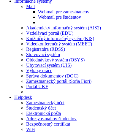
Informačné systémy
Mail
Webmail pre zamestnancov
Webmail pre študentov
Akademický informačný systém (AIS2)
Vzdelávací portál (EDU)
Knižničný informačný systém (KIS)
Videokonferenčný systém (MEET)
Registratúra (RDSS)
Stravovací systém
Objednávkový systém (OSYS)
Ubytovací systém (UIS)
Výkazy práce
Správa dokumentov (DOC)
Zamestnanecký portál (Sofia Fiori)
Portál UKF
Helpdesk
Zamestnanecký účet
Študentský účet
Elektronická pošta
Adresy e-mailov študentov
Bezpečnostný certifikát
WiFi