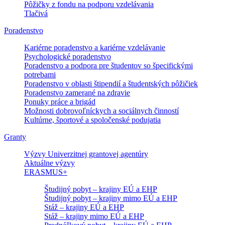
Pôžičky z fondu na podporu vzdelávania
Tlačivá
Poradenstvo
Kariérne poradenstvo a kariérne vzdelávanie
Psychologické poradenstvo
Poradenstvo a podpora pre študentov so špecifickými
potrebami
Poradenstvo v oblasti štipendií a študentských pôžičiek
Poradenstvo zamerané na zdravie
Ponuky práce a brigád
Možnosti dobrovoľníckych a sociálnych činností
Kultúrne, športové a spoločenské podujatia
Granty
Výzvy Univerzitnej grantovej agentúry
Aktuálne výzvy
ERASMUS+
Študijný pobyt – krajiny EÚ a EHP
Študijný pobyt – krajiny mimo EÚ a EHP
Stáž – krajiny EÚ a EHP
Stáž – krajiny mimo EÚ a EHP