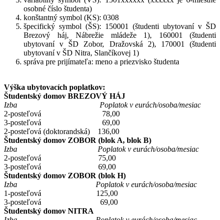
osobné číslo študenta)
konštantný symbol (KS): 0308
špecifický symbol (ŠS): 150001 (študenti ubytovaní v ŠD
Brezový háj, Nábrežie mládeže 1), 160001 (študenti
ubytovaní v ŠD Zobor, Dražovská 2), 170001 (študenti
ubytovaní v ŠD Nitra, Slančíkovej 1)
správa pre prijímateľa: meno a priezvisko študenta
Výška ubytovacích poplatkov:
Študentský domov BREZOVÝ HÁJ
Izba Poplatok v eurách/osoba/mesiac
2-posteľová 78,00
3-posteľová 69,00
2-posteľová (doktorandská) 136,00
Študentský domov ZOBOR (blok A, blok B)
Izba Poplatok v eurách/osoba/mesiac
2-posteľová 75,00
3-posteľová 69,00
Študentský domov ZOBOR (blok H)
Izba Poplatok v eurách/osoba/mesiac
1-posteľová 125,00
3-posteľová 69,00
Študentský domov NITRA
Izba Poplatok v eurách/osoba/mesiac