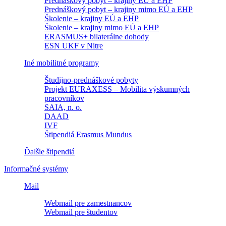
Prednáškový pobyt – krajiny EÚ a EHP
Prednáškový pobyt – krajiny mimo EÚ a EHP
Školenie – krajiny EÚ a EHP
Školenie – krajiny mimo EÚ a EHP
ERASMUS+ bilaterálne dohody
ESN UKF v Nitre
Iné mobilitné programy
Študijno-prednáškové pobyty
Projekt EURAXESS – Mobilita výskumných
pracovníkov
SAIA, n. o.
DAAD
IVF
Štipendiá Erasmus Mundus
Ďalšie štipendiá
Informačné systémy
Mail
Webmail pre zamestnancov
Webmail pre študentov