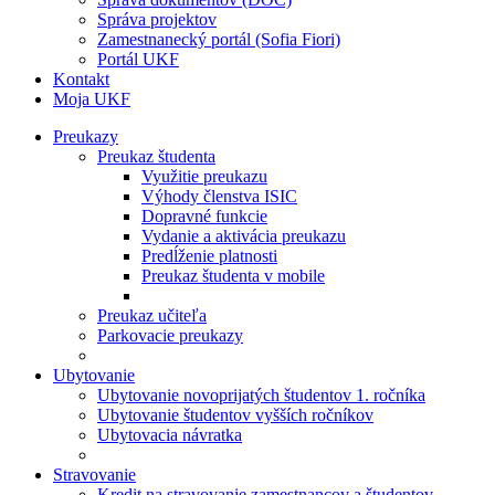
Správa projektov
Zamestnanecký portál (Sofia Fiori)
Portál UKF
Kontakt
Moja UKF
Preukazy
Preukaz študenta
Využitie preukazu
Výhody členstva ISIC
Dopravné funkcie
Vydanie a aktivácia preukazu
Predĺženie platnosti
Preukaz študenta v mobile
Preukaz učiteľa
Parkovacie preukazy
Ubytovanie
Ubytovanie novoprijatých študentov 1. ročníka
Ubytovanie študentov vyšších ročníkov
Ubytovacia návratka
Stravovanie
Kredit na stravovanie zamestnancov a študentov