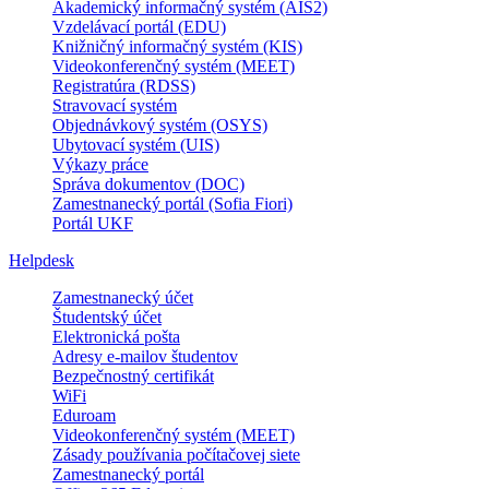
Akademický informačný systém (AIS2)
Vzdelávací portál (EDU)
Knižničný informačný systém (KIS)
Videokonferenčný systém (MEET)
Registratúra (RDSS)
Stravovací systém
Objednávkový systém (OSYS)
Ubytovací systém (UIS)
Výkazy práce
Správa dokumentov (DOC)
Zamestnanecký portál (Sofia Fiori)
Portál UKF
Helpdesk
Zamestnanecký účet
Študentský účet
Elektronická pošta
Adresy e-mailov študentov
Bezpečnostný certifikát
WiFi
Eduroam
Videokonferenčný systém (MEET)
Zásady používania počítačovej siete
Zamestnanecký portál