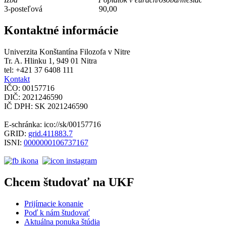
3-posteľová 90,00
Kontaktné informácie
Univerzita Konštantína Filozofa v Nitre
Tr. A. Hlinku 1, 949 01 Nitra
tel: +421 37 6408 111
Kontakt
IČO: 00157716
DIČ: 2021246590
IČ DPH: SK 2021246590
E-schránka: ico://sk/00157716
GRID:
grid.411883.7
ISNI:
0000000106737167
Chcem študovať na UKF
Prijímacie konanie
Poď k nám študovať
Aktuálna ponuka štúdia