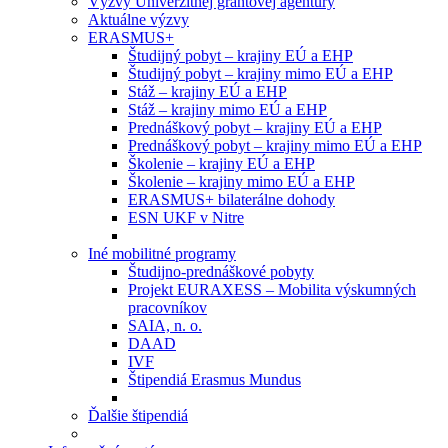
Výzvy Univerzitnej grantovej agentúry
Aktuálne výzvy
ERASMUS+
Študijný pobyt – krajiny EÚ a EHP
Študijný pobyt – krajiny mimo EÚ a EHP
Stáž – krajiny EÚ a EHP
Stáž – krajiny mimo EÚ a EHP
Prednáškový pobyt – krajiny EÚ a EHP
Prednáškový pobyt – krajiny mimo EÚ a EHP
Školenie – krajiny EÚ a EHP
Školenie – krajiny mimo EÚ a EHP
ERASMUS+ bilaterálne dohody
ESN UKF v Nitre
Iné mobilitné programy
Študijno-prednáškové pobyty
Projekt EURAXESS – Mobilita výskumných
pracovníkov
SAIA, n. o.
DAAD
IVF
Štipendiá Erasmus Mundus
Ďalšie štipendiá