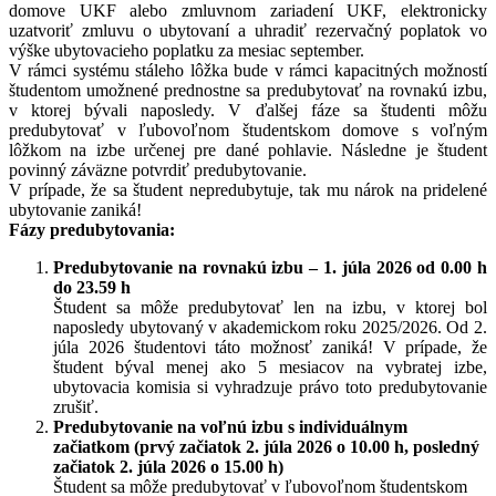
domove UKF alebo zmluvnom zariadení UKF, elektronicky
uzatvoriť zmluvu o ubytovaní a uhradiť rezervačný poplatok vo
výške ubytovacieho poplatku za mesiac september.
V rámci systému stáleho lôžka bude v rámci kapacitných možností
študentom umožnené prednostne sa predubytovať na rovnakú izbu,
v ktorej bývali naposledy. V ďalšej fáze sa študenti môžu
predubytovať v ľubovoľnom študentskom domove s voľným
lôžkom na izbe určenej pre dané pohlavie. Následne je študent
povinný záväzne potvrdiť predubytovanie.
V prípade, že sa študent nepredubytuje, tak mu nárok na pridelené
ubytovanie zaniká!
Fázy predubytovania:
Predubytovanie na rovnakú izbu – 1. júla 2026 od 0.00 h
do 23.59 h
Študent sa môže predubytovať len na izbu, v ktorej bol
naposledy ubytovaný v akademickom roku 2025/2026. Od 2.
júla 2026 študentovi táto možnosť zaniká! V prípade, že
študent býval menej ako 5 mesiacov na vybratej izbe,
ubytovacia komisia si vyhradzuje právo toto predubytovanie
zrušiť.
Predubytovanie na voľnú izbu s individuálnym
začiatkom (prvý začiatok 2. júla 2026 o 10.00 h, posledný
začiatok 2. júla 2026 o 15.00 h)
Študent sa môže predubytovať v ľubovoľnom študentskom