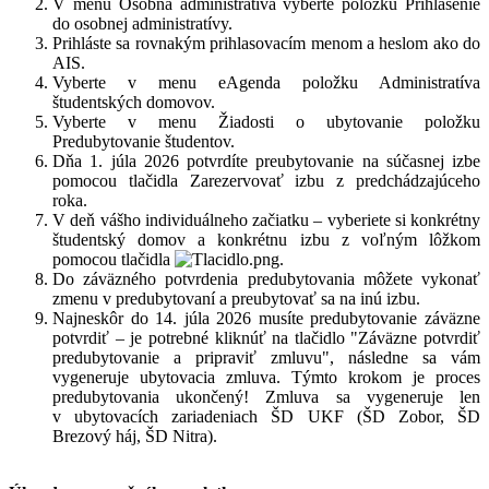
V menu Osobná administratíva vyberte položku Prihlásenie
do osobnej administratívy.
Prihláste sa rovnakým prihlasovacím menom a heslom ako do
AIS.
Vyberte v menu eAgenda položku Administratíva
študentských domovov.
Vyberte v menu Žiadosti o ubytovanie položku
Predubytovanie študentov.
Dňa 1. júla 2026 potvrdíte preubytovanie na súčasnej izbe
pomocou tlačidla Zarezervovať izbu z predchádzajúceho
roka.
V deň vášho individuálneho začiatku – vyberiete si konkrétny
študentský domov a konkrétnu izbu z voľným lôžkom
pomocou tlačidla
.
Do záväzného potvrdenia predubytovania môžete vykonať
zmenu v predubytovaní a preubytovať sa na inú izbu.
Najneskôr do 14. júla 2026 musíte predubytovanie záväzne
potvrdiť – je potrebné kliknúť na tlačidlo "Záväzne potvrdiť
predubytovanie a pripraviť zmluvu", následne sa vám
vygeneruje ubytovacia zmluva. Týmto krokom je proces
predubytovania ukončený! Zmluva sa vygeneruje len
v ubytovacích zariadeniach ŠD UKF (ŠD Zobor, ŠD
Brezový háj, ŠD Nitra).