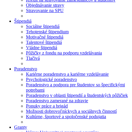
Objednávanie stravy
Stravovanie na SPU
Štipendiá
Sociálne štipendiá
Tehotenské štipendium
Motivačné štipendiá
Talentové štipendiá
Vládne štipendiá
Pôžičky z fondu na podporu vzdelávania
Tlačivá
Poradenstvo
Kariérne poradenstvo a kariérne vzdelávanie
Psychologické poradenstvo
Poradenstvo a podpora pre študentov so špecifickými
potrebami
Poradenstvo v oblasti štipendií a študentských pôžičiek
Poradenstvo zamerané na zdravie
Ponuky práce a brigád
Možnosti dobrovoľníckych a sociálnych činností
Kultúrne, športové a spoločenské podujatia
Granty