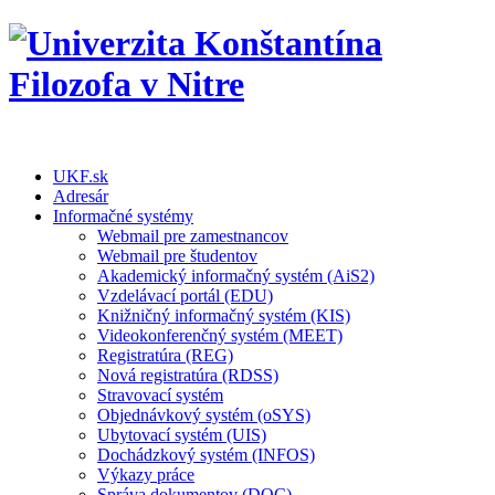
UKF.sk
Adresár
Informačné systémy
Webmail pre zamestnancov
Webmail pre študentov
Akademický informačný systém (AiS2)
Vzdelávací portál (EDU)
Knižničný informačný systém (KIS)
Videokonferenčný systém (MEET)
Registratúra (REG)
Nová registratúra (RDSS)
Stravovací systém
Objednávkový systém (oSYS)
Ubytovací systém (UIS)
Dochádzkový systém (INFOS)
Výkazy práce
Správa dokumentov (DOC)