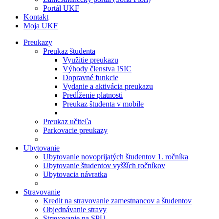
Portál UKF
Kontakt
Moja UKF
Preukazy
Preukaz študenta
Využitie preukazu
Výhody členstva ISIC
Dopravné funkcie
Vydanie a aktivácia preukazu
Predĺženie platnosti
Preukaz študenta v mobile
Preukaz učiteľa
Parkovacie preukazy
Ubytovanie
Ubytovanie novoprijatých študentov 1. ročníka
Ubytovanie študentov vyšších ročníkov
Ubytovacia návratka
Stravovanie
Kredit na stravovanie zamestnancov a študentov
Objednávanie stravy
Stravovanie na SPU