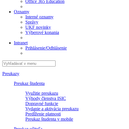
Office 365 Education
Oznamy
Interné oznamy
Správy
UKF novinky
Výberové konania
Intranet
Prihlásenie/Odhlásenie
Preukazy
Preukaz študenta
Využitie preukazu
Výhody členstva ISIC
Dopravné funkcie
Vydanie a aktivácia preukazu
Predĺženie platnosti
Preukaz študenta v mobile
Preukaz učiteľa