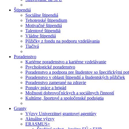
Štipendiá
Sociálne štipendiá
Tehotenské štipendium
Motivačné štipendiá
Talentové štipendiá
Vládne štipendiá
Pôžičky z fondu na podporu vzdelávania
Tlačivá
Poradenstvo
Kariérne poradenstvo a kariérne vzdelávanie
Psychologické poradenstvo
Poradenstvo a podpora pre študentov so špecifickými po
Poradenstvo v oblasti štipendií a študentských pôžičiek
Poradenstvo zamerané na zdravie
Ponuky práce a brigád
Možnosti dobrovoľníckych a sociálnych činností
Kultúrne, športové a spoločenské podujatia
Granty
Výzvy Univerzitnej grantovej agentúry
Aktuálne výzvy
ERASMUS+