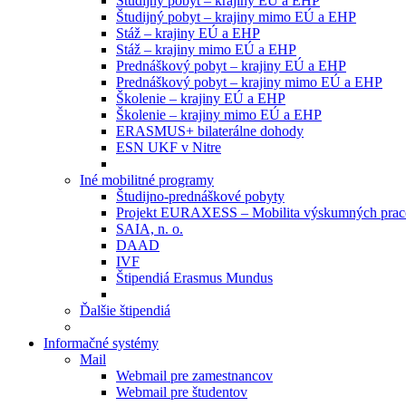
Študijný pobyt – krajiny EÚ a EHP
Študijný pobyt – krajiny mimo EÚ a EHP
Stáž – krajiny EÚ a EHP
Stáž – krajiny mimo EÚ a EHP
Prednáškový pobyt – krajiny EÚ a EHP
Prednáškový pobyt – krajiny mimo EÚ a EHP
Školenie – krajiny EÚ a EHP
Školenie – krajiny mimo EÚ a EHP
ERASMUS+ bilaterálne dohody
ESN UKF v Nitre
Iné mobilitné programy
Študijno-prednáškové pobyty
Projekt EURAXESS – Mobilita výskumných prac
SAIA, n. o.
DAAD
IVF
Štipendiá Erasmus Mundus
Ďalšie štipendiá
Informačné systémy
Mail
Webmail pre zamestnancov
Webmail pre študentov