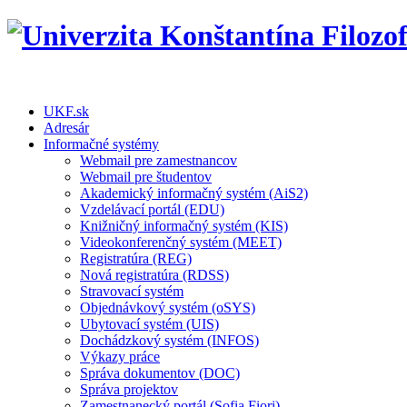
UKF.sk
Adresár
Informačné systémy
Webmail pre zamestnancov
Webmail pre študentov
Akademický informačný systém (AiS2)
Vzdelávací portál (EDU)
Knižničný informačný systém (KIS)
Videokonferenčný systém (MEET)
Registratúra (REG)
Nová registratúra (RDSS)
Stravovací systém
Objednávkový systém (oSYS)
Ubytovací systém (UIS)
Dochádzkový systém (INFOS)
Výkazy práce
Správa dokumentov (DOC)
Správa projektov
Zamestnanecký portál (Sofia Fiori)