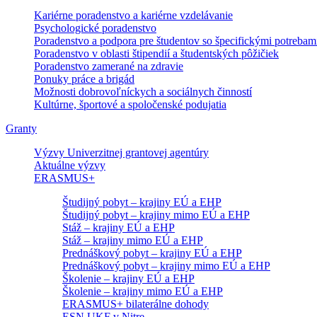
Kariérne poradenstvo a kariérne vzdelávanie
Psychologické poradenstvo
Poradenstvo a podpora pre študentov so špecifickými potrebam
Poradenstvo v oblasti štipendií a študentských pôžičiek
Poradenstvo zamerané na zdravie
Ponuky práce a brigád
Možnosti dobrovoľníckych a sociálnych činností
Kultúrne, športové a spoločenské podujatia
Granty
Výzvy Univerzitnej grantovej agentúry
Aktuálne výzvy
ERASMUS+
Študijný pobyt – krajiny EÚ a EHP
Študijný pobyt – krajiny mimo EÚ a EHP
Stáž – krajiny EÚ a EHP
Stáž – krajiny mimo EÚ a EHP
Prednáškový pobyt – krajiny EÚ a EHP
Prednáškový pobyt – krajiny mimo EÚ a EHP
Školenie – krajiny EÚ a EHP
Školenie – krajiny mimo EÚ a EHP
ERASMUS+ bilaterálne dohody
ESN UKF v Nitre