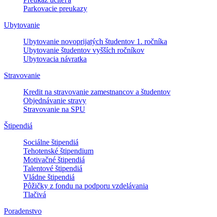
Parkovacie preukazy
Ubytovanie
Ubytovanie novoprijatých študentov 1. ročníka
Ubytovanie študentov vyšších ročníkov
Ubytovacia návratka
Stravovanie
Kredit na stravovanie zamestnancov a študentov
Objednávanie stravy
Stravovanie na SPU
Štipendiá
Sociálne štipendiá
Tehotenské štipendium
Motivačné štipendiá
Talentové štipendiá
Vládne štipendiá
Pôžičky z fondu na podporu vzdelávania
Tlačivá
Poradenstvo