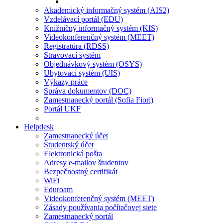
Akademický informačný systém (AIS2)
Vzdelávací portál (EDU)
Knižničný informačný systém (KIS)
Videokonferenčný systém (MEET)
Registratúra (RDSS)
Stravovací systém
Objednávkový systém (OSYS)
Ubytovací systém (UIS)
Výkazy práce
Správa dokumentov (DOC)
Zamestnanecký portál (Sofia Fiori)
Portál UKF
Helpdesk
Zamestnanecký účet
Študentský účet
Elektronická pošta
Adresy e-mailov študentov
Bezpečnostný certifikát
WiFi
Eduroam
Videokonferenčný systém (MEET)
Zásady používania počítačovej siete
Zamestnanecký portál