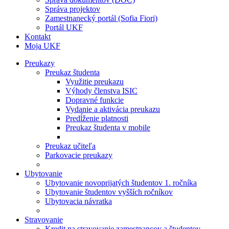
Správa projektov
Zamestnanecký portál (Sofia Fiori)
Portál UKF
Kontakt
Moja UKF
Preukazy
Preukaz študenta
Využitie preukazu
Výhody členstva ISIC
Dopravné funkcie
Vydanie a aktivácia preukazu
Predĺženie platnosti
Preukaz študenta v mobile
Preukaz učiteľa
Parkovacie preukazy
Ubytovanie
Ubytovanie novoprijatých študentov 1. ročníka
Ubytovanie študentov vyšších ročníkov
Ubytovacia návratka
Stravovanie
Kredit na stravovanie zamestnancov a študentov