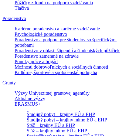
Pôžičky z fondu na podporu vzdelávania
Tlačivá
Poradenstvo
Kariérne poradenstvo a kariérne vzdelávanie
Psychologické poradenstvo
Poradenstvo a podpora pre študentov so špecifickými
potrebami
Poradenstvo v oblasti štipendií a študentských pôžičiek
Poradenstvo zamerané na zdravie
Ponuky práce a brigád
Možnosti dobrovoľníckych a sociálnych činností
Kultúrne, športové a spoločenské podujatia
Granty
Výzvy Univerzitnej grantovej agentúry
Aktuálne výzvy
ERASMUS+
Študijný pobyt – krajiny EÚ a EHP
Študijný pobyt – krajiny mimo EÚ a EHP
Stáž – krajiny EÚ a EHP
Stáž – krajiny mimo EÚ a EHP