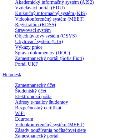
Akademický informačný systém (AIS2)
Vzdelávací portál (EDU)
Knižničný informačný systém (KIS)
Videokonferenčný systém (MEET)
Registratúra (RDSS)
Stravovací systém
Objednávkový systém (OSYS)
Ubytovací systém (UIS)
Výkazy práce
Správa dokumentov (DOC)
Zamestnanecký portál (Sofia Fiori)
Portál UKF
Helpdesk
Zamestnanecký účet
Študentský účet
Elektronická pošta
Adresy e-mailov študentov
Bezpečnostný certifikát
WiFi
Eduroam
Videokonferenčný systém (MEET)
Zásady používania počítačovej siete
Zamestnanecký portál