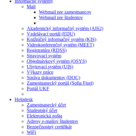
Informačné systémy
Mail
Webmail pre zamestnancov
Webmail pre študentov
Akademický informačný systém (AIS2)
Vzdelávací portál (EDU)
Knižničný informačný systém (KIS)
Videokonferenčný systém (MEET)
Registratúra (RDSS)
Stravovací systém
Objednávkový systém (OSYS)
Ubytovací systém (UIS)
Výkazy práce
Správa dokumentov (DOC)
Zamestnanecký portál (Sofia Fiori)
Portál UKF
Helpdesk
Zamestnanecký účet
Študentský účet
Elektronická pošta
Adresy e-mailov študentov
Bezpečnostný certifikát
WiFi