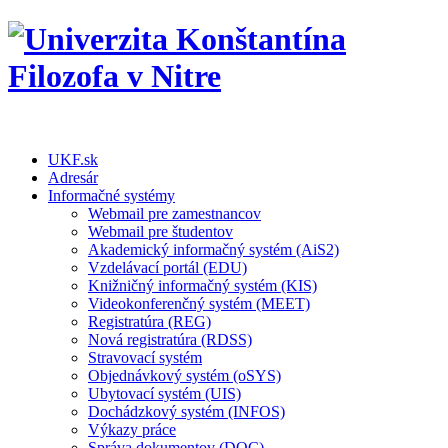
UKF.sk
Adresár
Informačné systémy
Webmail pre zamestnancov
Webmail pre študentov
Akademický informačný systém (AiS2)
Vzdelávací portál (EDU)
Knižničný informačný systém (KIS)
Videokonferenčný systém (MEET)
Registratúra (REG)
Nová registratúra (RDSS)
Stravovací systém
Objednávkový systém (oSYS)
Ubytovací systém (UIS)
Dochádzkový systém (INFOS)
Výkazy práce
Správa dokumentov (DOC)