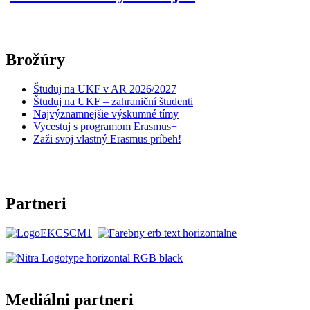
Brožúry
Študuj na UKF v AR 2026/2027
Študuj na UKF – zahraniční študenti
Najvýznamnejšie výskumné tímy
Vycestuj s programom Erasmus+
Zaži svoj vlastný Erasmus príbeh!
Partneri
Mediálni partneri