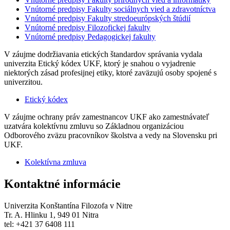
Vnútorné predpisy Fakulty sociálnych vied a zdravotníctva
Vnútorné predpisy Fakulty stredoeurópských štúdií
Vnútorné predpisy Filozofickej fakulty
Vnútorné predpisy Pedagogickej fakulty
V záujme dodržiavania etických štandardov správania vydala
univerzita Etický kódex UKF, ktorý je snahou o vyjadrenie
niektorých zásad profesijnej etiky, ktoré zaväzujú osoby spojené s
univerzitou.
Etický kódex
V záujme ochrany práv zamestnancov UKF ako zamestnávateľ
uzatvára kolektívnu zmluvu so Základnou organizáciou
Odborového zväzu pracovníkov školstva a vedy na Slovensku pri
UKF.
Kolektívna zmluva
Kontaktné informácie
Univerzita Konštantína Filozofa v Nitre
Tr. A. Hlinku 1, 949 01 Nitra
tel: +421 37 6408 111