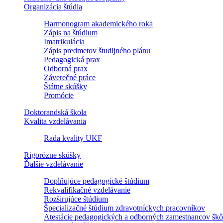
Organizácia štúdia
Harmonogram akademického roka
Zápis na štúdium
Imatrikulácia
Zápis predmetov študijného plánu
Pedagogická prax
Odborná prax
Záverečné práce
Štátne skúšky
Promócie
Doktorandská škola
Kvalita vzdelávania
Rada kvality UKF
Rigorózne skúšky
Ďalšie vzdelávanie
Doplňujúce pedagogické štúdium
Rekvalifikačné vzdelávanie
Rozširujúce štúdium
Špecializačné štúdium zdravotníckych pracovníkov
Atestácie pedagogických a odborných zamestnancov škô