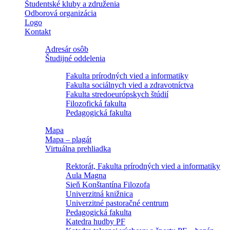
Študentské kluby a združenia
Odborová organizácia
Logo
Kontakt
Adresár osôb
Študijné oddelenia
Fakulta prírodných vied a informatiky
Fakulta sociálnych vied a zdravotníctva
Fakulta stredoeurópskych štúdií
Filozofická fakulta
Pedagogická fakulta
Mapa
Mapa – plagát
Virtuálna prehliadka
Rektorát, Fakulta prírodných vied a informatiky
Aula Magna
Sieň Konštantína Filozofa
Univerzitná knižnica
Univerzitné pastoračné centrum
Pedagogická fakulta
Katedra hudby PF