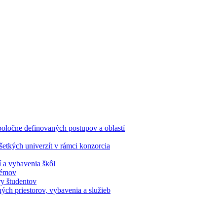
oločne definovaných postupov a oblastí
etkých univerzít v rámci konzorcia
í a vybavenia škôl
stémov
ry študentov
ých priestorov, vybavenia a služieb