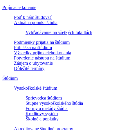
Prijímacie konanie
Poď k nám študovať
Aktuálna ponuka štúdia
Vyhľadávanie na všetkých fakultách
Podmienky prijatia na štúdium
Prihláška na štúdium
Výsledky prijímacieho konania
Potvrdenie nástupu na štúdium
Záujem o ubytovanie
Dôležité termíny
Štúdium
Vysokoškolské štúdium
Sprievodca štúdiom
Stupne vysokoškolského štúdia
Formy a metódy štúdia
Kreditový systém
Školné a poplatky
Akreditované študijné programy