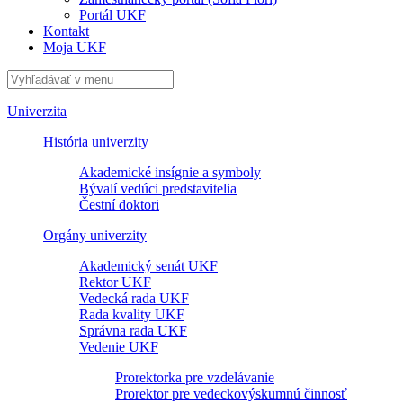
Portál UKF
Kontakt
Moja UKF
Univerzita
História univerzity
Akademické insígnie a symboly
Bývalí vedúci predstavitelia
Čestní doktori
Orgány univerzity
Akademický senát UKF
Rektor UKF
Vedecká rada UKF
Rada kvality UKF
Správna rada UKF
Vedenie UKF
Prorektorka pre vzdelávanie
Prorektor pre vedeckovýskumnú činnosť