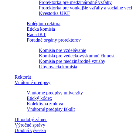
Prorektorka pre medzinárodné vzťahy
Prorektorka pre vonkajšie vzťahy a sociálne veci
Kvestorka UKF
Kolégium rektora
Etická komisia
Rada IKT
Poradné orgány prorektorov
Komisia pre vzdelávanie
Komisia pre vedeckovýskumnú činnosť
Komisia pre medzinárodné vzťahy
Ubytovacia komisia
Rektorát
Vnútorné predpisy
Vnútorné predpisy univerzity
Etický kódex
Kolektívna zmluva
Vnútorné predpisy fakúlt
Dlhodobý zámer
Výročné správy
Úradná výveska