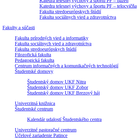
Katedra telesnej výchovy a športu PF – bazén
Katedra telesnej výchovy a športu PF – telocvičňa
Fakulta stredoeurópskych štúdií
Fakulta sociálnych vied a zdravotníctva
Fakulty a súčasti
Fakulta prírodných vied a informatiky
Fakulta sociálnych vied a zdravotníctva
Fakulta stredoeurópskych štúdií
Filozofická fakulta
Pedagogická fakulta
Centrum informačných a komunikačných technológií
Študentské domovy
Študentský domov UKF Nitra
Študentský domov UKF Zobor
Študentský domov UKF Brezový háj
Univerzitná knižnica
Študentské centrum
Kalendár udalostí Študentského centra
Univerzitné pastoračné centrum
Účelové zariadenie Patince