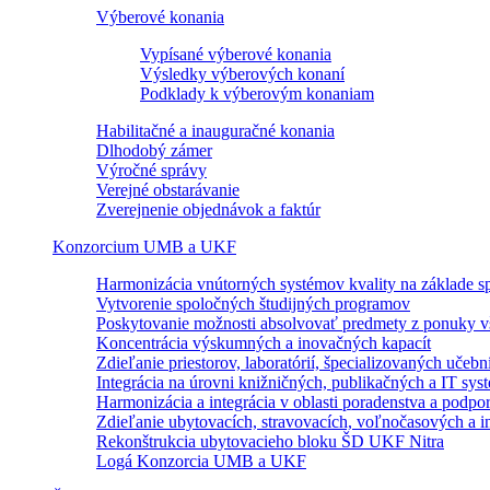
Výberové konania
Vypísané výberové konania
Výsledky výberových konaní
Podklady k výberovým konaniam
Habilitačné a inauguračné konania
Dlhodobý zámer
Výročné správy
Verejné obstarávanie
Zverejnenie objednávok a faktúr
Konzorcium UMB a UKF
Harmonizácia vnútorných systémov kvality na základe sp
Vytvorenie spoločných študijných programov
Poskytovanie možnosti absolvovať predmety z ponuky vš
Koncentrácia výskumných a inovačných kapacít
Zdieľanie priestorov, laboratórií, špecializovaných učebn
Integrácia na úrovni knižničných, publikačných a IT sy
Harmonizácia a integrácia v oblasti poradenstva a podpo
Zdieľanie ubytovacích, stravovacích, voľnočasových a in
Rekonštrukcia ubytovacieho bloku ŠD UKF Nitra
Logá Konzorcia UMB a UKF