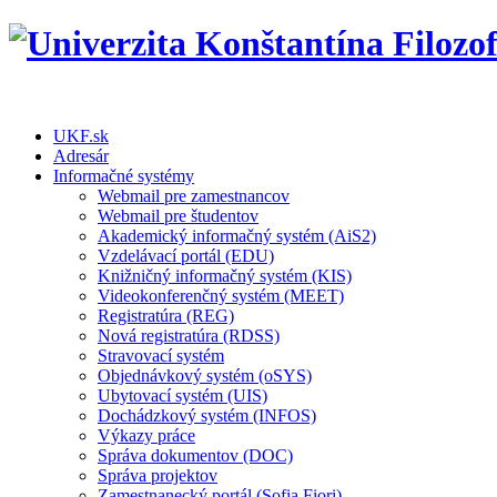
UKF.sk
Adresár
Informačné systémy
Webmail pre zamestnancov
Webmail pre študentov
Akademický informačný systém (AiS2)
Vzdelávací portál (EDU)
Knižničný informačný systém (KIS)
Videokonferenčný systém (MEET)
Registratúra (REG)
Nová registratúra (RDSS)
Stravovací systém
Objednávkový systém (oSYS)
Ubytovací systém (UIS)
Dochádzkový systém (INFOS)
Výkazy práce
Správa dokumentov (DOC)
Správa projektov
Zamestnanecký portál (Sofia Fiori)