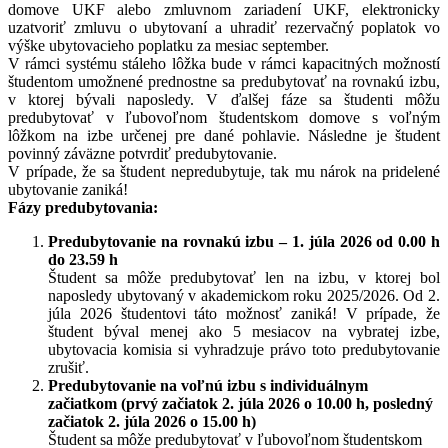
domove UKF alebo zmluvnom zariadení UKF, elektronicky
uzatvoriť zmluvu o ubytovaní a uhradiť rezervačný poplatok vo
výške ubytovacieho poplatku za mesiac september.
V rámci systému stáleho lôžka bude v rámci kapacitných možností
študentom umožnené prednostne sa predubytovať na rovnakú izbu,
v ktorej bývali naposledy. V ďalšej fáze sa študenti môžu
predubytovať v ľubovoľnom študentskom domove s voľným
lôžkom na izbe určenej pre dané pohlavie. Následne je študent
povinný záväzne potvrdiť predubytovanie.
V prípade, že sa študent nepredubytuje, tak mu nárok na pridelené
ubytovanie zaniká!
Fázy predubytovania:
Predubytovanie na rovnakú izbu – 1. júla 2026 od 0.00 h
do 23.59 h
Študent sa môže predubytovať len na izbu, v ktorej bol
naposledy ubytovaný v akademickom roku 2025/2026. Od 2.
júla 2026 študentovi táto možnosť zaniká! V prípade, že
študent býval menej ako 5 mesiacov na vybratej izbe,
ubytovacia komisia si vyhradzuje právo toto predubytovanie
zrušiť.
Predubytovanie na voľnú izbu s individuálnym
začiatkom (prvý začiatok 2. júla 2026 o 10.00 h, posledný
začiatok 2. júla 2026 o 15.00 h)
Študent sa môže predubytovať v ľubovoľnom študentskom