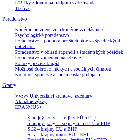
Pôžičky z fondu na podporu vzdelávania
Tlačivá
Poradenstvo
Kariérne poradenstvo a kariérne vzdelávanie
Psychologické poradenstvo
Poradenstvo a podpora pre študentov so špecifickými
potrebami
Poradenstvo v oblasti štipendií a študentských pôžičiek
Poradenstvo zamerané na zdravie
Ponuky práce a brigád
Možnosti dobrovoľníckych a sociálnych činností
Kultúrne, športové a spoločenské podujatia
Granty
Výzvy Univerzitnej grantovej agentúry
Aktuálne výzvy
ERASMUS+
Študijný pobyt – krajiny EÚ a EHP
Študijný pobyt – krajiny mimo EÚ a EHP
Stáž – krajiny EÚ a EHP
Stáž – krajiny mimo EÚ a EHP