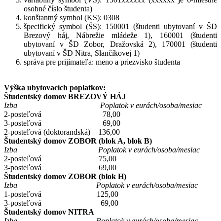
osobné číslo študenta)
konštantný symbol (KS): 0308
špecifický symbol (ŠS): 150001 (študenti ubytovaní v ŠD
Brezový háj, Nábrežie mládeže 1), 160001 (študenti
ubytovaní v ŠD Zobor, Dražovská 2), 170001 (študenti
ubytovaní v ŠD Nitra, Slančíkovej 1)
správa pre prijímateľa: meno a priezvisko študenta
Výška ubytovacích poplatkov:
Študentský domov BREZOVÝ HÁJ
Izba Poplatok v eurách/osoba/mesiac
2-posteľová 78,00
3-posteľová 69,00
2-posteľová (doktorandská) 136,00
Študentský domov ZOBOR (blok A, blok B)
Izba Poplatok v eurách/osoba/mesiac
2-posteľová 75,00
3-posteľová 69,00
Študentský domov ZOBOR (blok H)
Izba Poplatok v eurách/osoba/mesiac
1-posteľová 125,00
3-posteľová 69,00
Študentský domov NITRA
Izba Poplatok v eurách/osoba/mesiac