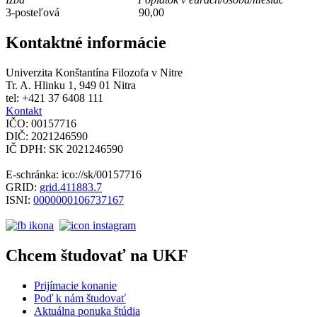
3-posteľová 90,00
Kontaktné informácie
Univerzita Konštantína Filozofa v Nitre
Tr. A. Hlinku 1, 949 01 Nitra
tel: +421 37 6408 111
Kontakt
IČO: 00157716
DIČ: 2021246590
IČ DPH: SK 2021246590
E-schránka: ico://sk/00157716
GRID:
grid.411883.7
ISNI:
0000000106737167
Chcem študovať na UKF
Prijímacie konanie
Poď k nám študovať
Aktuálna ponuka štúdia