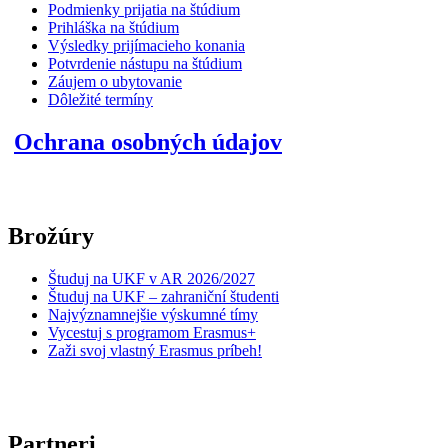
Podmienky prijatia na štúdium
Prihláška na štúdium
Výsledky prijímacieho konania
Potvrdenie nástupu na štúdium
Záujem o ubytovanie
Dôležité termíny
Ochrana osobných údajov
Brožúry
Študuj na UKF v AR 2026/2027
Študuj na UKF – zahraniční študenti
Najvýznamnejšie výskumné tímy
Vycestuj s programom Erasmus+
Zaži svoj vlastný Erasmus príbeh!
Partneri