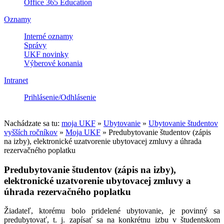
Office 365 Education
Oznamy
Interné oznamy
Správy
UKF novinky
Výberové konania
Intranet
Prihlásenie/Odhlásenie
Nachádzate sa tu:
moja UKF
»
Ubytovanie
»
Ubytovanie študentov
vyšších ročníkov
»
Moja UKF
»
Predubytovanie študentov (zápis
na izby), elektronické uzatvorenie ubytovacej zmluvy a úhrada
rezervačného poplatku
Predubytovanie študentov (zápis na izby),
elektronické uzatvorenie ubytovacej zmluvy a
úhrada rezervačného poplatku
Žiadateľ, ktorému bolo pridelené ubytovanie, je povinný sa
predubytovať, t. j. zapísať sa na konkrétnu izbu v študentskom