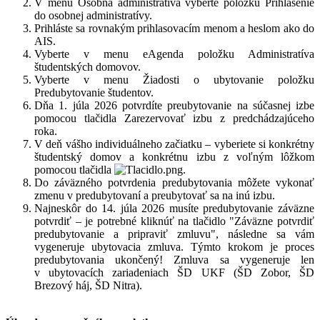
V menu Osobná administratíva vyberte položku Prihlásenie
do osobnej administratívy.
Prihláste sa rovnakým prihlasovacím menom a heslom ako do
AIS.
Vyberte v menu eAgenda položku Administratíva
študentských domovov.
Vyberte v menu Žiadosti o ubytovanie položku
Predubytovanie študentov.
Dňa 1. júla 2026 potvrdíte preubytovanie na súčasnej izbe
pomocou tlačidla Zarezervovať izbu z predchádzajúceho
roka.
V deň vášho individuálneho začiatku – vyberiete si konkrétny
študentský domov a konkrétnu izbu z voľným lôžkom
pomocou tlačidla
.
Do záväzného potvrdenia predubytovania môžete vykonať
zmenu v predubytovaní a preubytovať sa na inú izbu.
Najneskôr do 14. júla 2026 musíte predubytovanie záväzne
potvrdiť – je potrebné kliknúť na tlačidlo "Záväzne potvrdiť
predubytovanie a pripraviť zmluvu", následne sa vám
vygeneruje ubytovacia zmluva. Týmto krokom je proces
predubytovania ukončený! Zmluva sa vygeneruje len
v ubytovacích zariadeniach ŠD UKF (ŠD Zobor, ŠD
Brezový háj, ŠD Nitra).