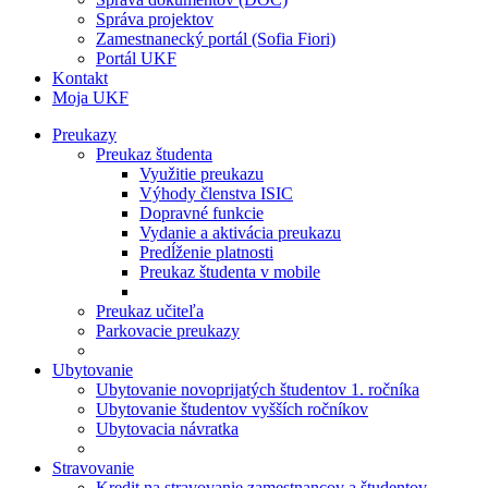
Správa projektov
Zamestnanecký portál (Sofia Fiori)
Portál UKF
Kontakt
Moja UKF
Preukazy
Preukaz študenta
Využitie preukazu
Výhody členstva ISIC
Dopravné funkcie
Vydanie a aktivácia preukazu
Predĺženie platnosti
Preukaz študenta v mobile
Preukaz učiteľa
Parkovacie preukazy
Ubytovanie
Ubytovanie novoprijatých študentov 1. ročníka
Ubytovanie študentov vyšších ročníkov
Ubytovacia návratka
Stravovanie
Kredit na stravovanie zamestnancov a študentov