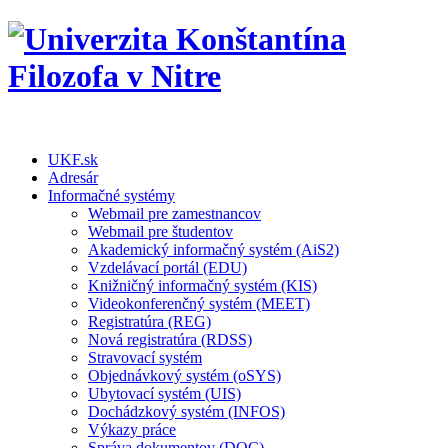
UKF.sk
Adresár
Informačné systémy
Webmail pre zamestnancov
Webmail pre študentov
Akademický informačný systém (AiS2)
Vzdelávací portál (EDU)
Knižničný informačný systém (KIS)
Videokonferenčný systém (MEET)
Registratúra (REG)
Nová registratúra (RDSS)
Stravovací systém
Objednávkový systém (oSYS)
Ubytovací systém (UIS)
Dochádzkový systém (INFOS)
Výkazy práce
Správa dokumentov (DOC)