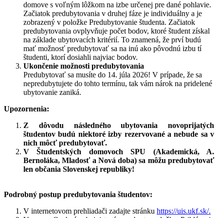
domove s voľným lôžkom na izbe určenej pre dané pohlavie.
Začiatok predubytovania v druhej fáze je individuálny a je
zobrazený v položke Predubytovanie študenta. Začiatok
predubytovania ovplyvňuje počet bodov, ktoré študent získal
na základe ubytovacích kritérií. To znamená, že prví budú
mať možnosť predubytovať sa na inú ako pôvodnú izbu tí
študenti, ktorí dosiahli najviac bodov.
Ukončenie možnosti predubytovania
Predubytovať sa musíte do 14. júla 2026! V prípade, že sa
nepredubytujete do tohto termínu, tak vám nárok na pridelené
ubytovanie zaniká.
Upozornenia:
Z dôvodu následného ubytovania novoprijatých
študentov budú niektoré izby rezervované a nebude sa v
nich môcť predubytovať.
V Študentských domovoch SPU (Akademická, A.
Bernoláka, Mladosť a Nová doba) sa môžu predubytovať
len občania Slovenskej republiky!
Podrobný postup predubytovania študentov:
V internetovom prehliadači zadajte stránku
https://uis.ukf.sk/.