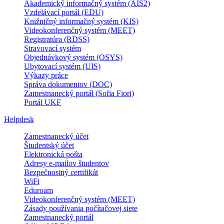
Akademický informačný systém (AIS2)
Vzdelávací portál (EDU)
Knižničný informačný systém (KIS)
Videokonferenčný systém (MEET)
Registratúra (RDSS)
Stravovací systém
Objednávkový systém (OSYS)
Ubytovací systém (UIS)
Výkazy práce
Správa dokumentov (DOC)
Zamestnanecký portál (Sofia Fiori)
Portál UKF
Helpdesk
Zamestnanecký účet
Študentský účet
Elektronická pošta
Adresy e-mailov študentov
Bezpečnostný certifikát
WiFi
Eduroam
Videokonferenčný systém (MEET)
Zásady používania počítačovej siete
Zamestnanecký portál