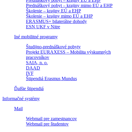
Prednáškový pobyt – krajiny EÚ a EHP
Prednáškový pobyt – krajiny mimo EÚ a EHP
Školenie – krajiny EÚ a EHP
Školenie – krajiny mimo EÚ a EHP
ERASMUS+ bilaterálne dohody
ESN UKF v Nitre
Iné mobilitné programy
Študijno-prednáškové pobyty
Projekt EURAXESS – Mobilita výskumných
pracovníkov
SAIA, n. o.
DAAD
IVF
Štipendiá Erasmus Mundus
Ďalšie štipendiá
Informačné systémy
Mail
Webmail pre zamestnancov
Webmail pre študentov