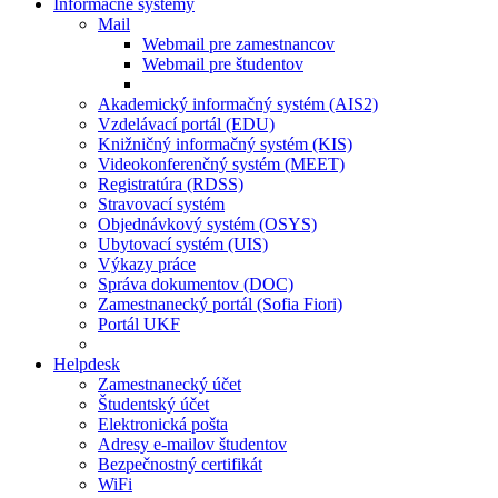
Informačné systémy
Mail
Webmail pre zamestnancov
Webmail pre študentov
Akademický informačný systém (AIS2)
Vzdelávací portál (EDU)
Knižničný informačný systém (KIS)
Videokonferenčný systém (MEET)
Registratúra (RDSS)
Stravovací systém
Objednávkový systém (OSYS)
Ubytovací systém (UIS)
Výkazy práce
Správa dokumentov (DOC)
Zamestnanecký portál (Sofia Fiori)
Portál UKF
Helpdesk
Zamestnanecký účet
Študentský účet
Elektronická pošta
Adresy e-mailov študentov
Bezpečnostný certifikát
WiFi