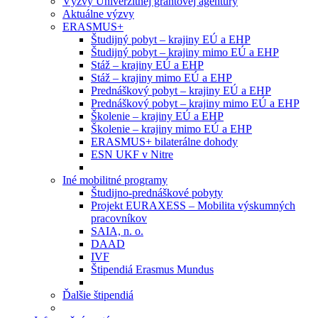
Výzvy Univerzitnej grantovej agentúry
Aktuálne výzvy
ERASMUS+
Študijný pobyt – krajiny EÚ a EHP
Študijný pobyt – krajiny mimo EÚ a EHP
Stáž – krajiny EÚ a EHP
Stáž – krajiny mimo EÚ a EHP
Prednáškový pobyt – krajiny EÚ a EHP
Prednáškový pobyt – krajiny mimo EÚ a EHP
Školenie – krajiny EÚ a EHP
Školenie – krajiny mimo EÚ a EHP
ERASMUS+ bilaterálne dohody
ESN UKF v Nitre
Iné mobilitné programy
Študijno-prednáškové pobyty
Projekt EURAXESS – Mobilita výskumných
pracovníkov
SAIA, n. o.
DAAD
IVF
Štipendiá Erasmus Mundus
Ďalšie štipendiá