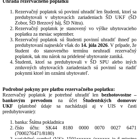
Úhrada rezervačného poplatku
Rezervačný poplatok sú povinní uhradiť len študenti, ktorí sa
predubytovali v ubytovacích zariadeniach ŠD UKF (ŠD
Zobor, ŠD Brezový háj, ŠD Nitra).
Rezervačný poplatok je stanovený vo výške ubytovacieho
poplatku za mesiac september.
Rezervačný poplatok sú študenti povinní uhradiť ihneď po
predubytovaní najneskôr však do
14. júla 2026
. V prípade, že
študent do stanoveného termínu neuhradí rezervačný
poplatok, tak mu nárok na pridelené ubytovanie zaniká.
Študenti, ktorí sa predubytovali v ŠD SPU alebo iných
zmluvných ubytovacích zariadeniach sú povinní sa riadiť
pokynmi ktoré im oznámi ubytovateľ.
Podrobné pokyny pre platbu rezervačného poplatku:
Rezervačný poplatok je potrebné uhradiť len
bezhotovostne –
bankovým prevodom
na účet
Študentských domovov
UKF
(platobné údaje sa nachádzajú aj v UIS v časti
predubytovanie):
banka: Štátna pokladnica
číslo účtu: SK44 8180 0000 0070 0027 6471
(7000276471/8180)
variabilný symbol (VS): 1501xxxxxx (xxxxxx je 6-miestne