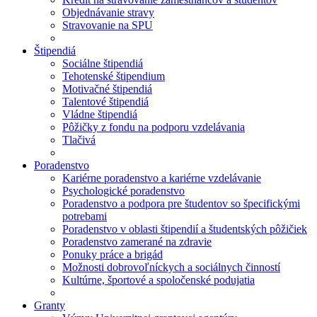
Objednávanie stravy
Stravovanie na SPU
Štipendiá
Sociálne štipendiá
Tehotenské štipendium
Motivačné štipendiá
Talentové štipendiá
Vládne štipendiá
Pôžičky z fondu na podporu vzdelávania
Tlačivá
Poradenstvo
Kariérne poradenstvo a kariérne vzdelávanie
Psychologické poradenstvo
Poradenstvo a podpora pre študentov so špecifickými
potrebami
Poradenstvo v oblasti štipendií a študentských pôžičiek
Poradenstvo zamerané na zdravie
Ponuky práce a brigád
Možnosti dobrovoľníckych a sociálnych činností
Kultúrne, športové a spoločenské podujatia
Granty