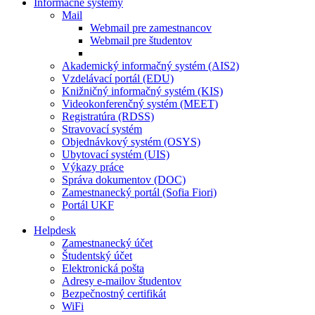
Informačné systémy
Mail
Webmail pre zamestnancov
Webmail pre študentov
Akademický informačný systém (AIS2)
Vzdelávací portál (EDU)
Knižničný informačný systém (KIS)
Videokonferenčný systém (MEET)
Registratúra (RDSS)
Stravovací systém
Objednávkový systém (OSYS)
Ubytovací systém (UIS)
Výkazy práce
Správa dokumentov (DOC)
Zamestnanecký portál (Sofia Fiori)
Portál UKF
Helpdesk
Zamestnanecký účet
Študentský účet
Elektronická pošta
Adresy e-mailov študentov
Bezpečnostný certifikát
WiFi