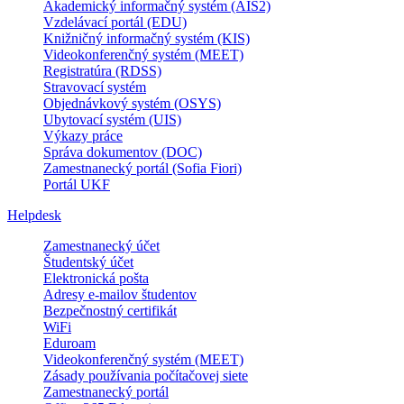
Akademický informačný systém (AIS2)
Vzdelávací portál (EDU)
Knižničný informačný systém (KIS)
Videokonferenčný systém (MEET)
Registratúra (RDSS)
Stravovací systém
Objednávkový systém (OSYS)
Ubytovací systém (UIS)
Výkazy práce
Správa dokumentov (DOC)
Zamestnanecký portál (Sofia Fiori)
Portál UKF
Helpdesk
Zamestnanecký účet
Študentský účet
Elektronická pošta
Adresy e-mailov študentov
Bezpečnostný certifikát
WiFi
Eduroam
Videokonferenčný systém (MEET)
Zásady používania počítačovej siete
Zamestnanecký portál