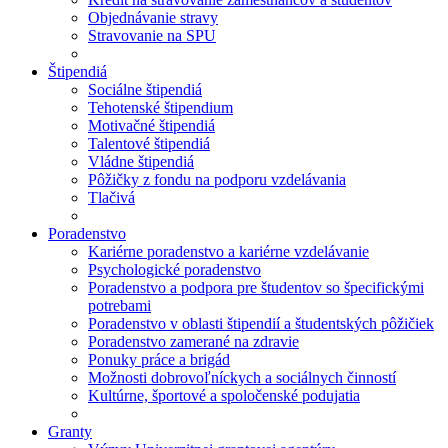
Objednávanie stravy
Stravovanie na SPU
Štipendiá
Sociálne štipendiá
Tehotenské štipendium
Motivačné štipendiá
Talentové štipendiá
Vládne štipendiá
Pôžičky z fondu na podporu vzdelávania
Tlačivá
Poradenstvo
Kariérne poradenstvo a kariérne vzdelávanie
Psychologické poradenstvo
Poradenstvo a podpora pre študentov so špecifickými
potrebami
Poradenstvo v oblasti štipendií a študentských pôžičiek
Poradenstvo zamerané na zdravie
Ponuky práce a brigád
Možnosti dobrovoľníckych a sociálnych činností
Kultúrne, športové a spoločenské podujatia
Granty