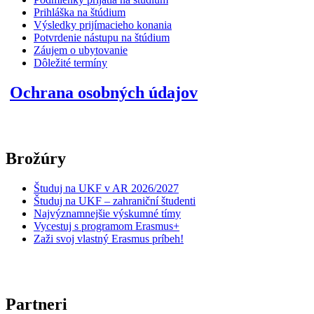
Prihláška na štúdium
Výsledky prijímacieho konania
Potvrdenie nástupu na štúdium
Záujem o ubytovanie
Dôležité termíny
Ochrana osobných údajov
Brožúry
Študuj na UKF v AR 2026/2027
Študuj na UKF – zahraniční študenti
Najvýznamnejšie výskumné tímy
Vycestuj s programom Erasmus+
Zaži svoj vlastný Erasmus príbeh!
Partneri