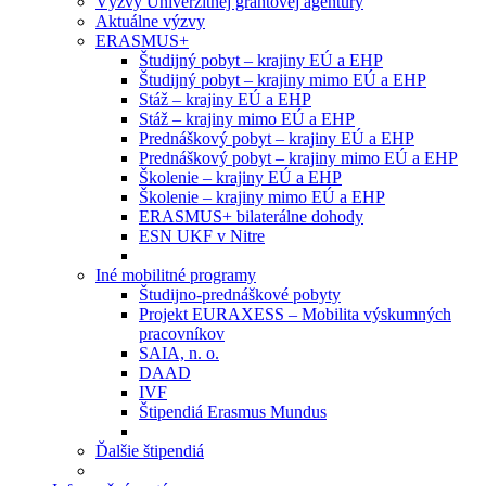
Výzvy Univerzitnej grantovej agentúry
Aktuálne výzvy
ERASMUS+
Študijný pobyt – krajiny EÚ a EHP
Študijný pobyt – krajiny mimo EÚ a EHP
Stáž – krajiny EÚ a EHP
Stáž – krajiny mimo EÚ a EHP
Prednáškový pobyt – krajiny EÚ a EHP
Prednáškový pobyt – krajiny mimo EÚ a EHP
Školenie – krajiny EÚ a EHP
Školenie – krajiny mimo EÚ a EHP
ERASMUS+ bilaterálne dohody
ESN UKF v Nitre
Iné mobilitné programy
Študijno-prednáškové pobyty
Projekt EURAXESS – Mobilita výskumných
pracovníkov
SAIA, n. o.
DAAD
IVF
Štipendiá Erasmus Mundus
Ďalšie štipendiá