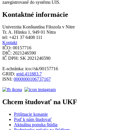
zaregistrované do systému UIS.
Kontaktné informácie
Univerzita Konštantína Filozofa v Nitre
Tr. A. Hlinku 1, 949 01 Nitra
tel: +421 37 6408 111
Kontakt
IČO: 00157716
DIČ: 2021246590
IČ DPH: SK 2021246590
E-schránka: ico://sk/00157716
GRID:
grid.411883.7
ISNI:
0000000106737167
Chcem študovať na UKF
Prijímacie konanie
Poď k nám študovať
Aktuálna ponuka štúdia
Podmienky prijatia na štúdium