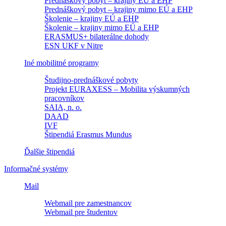
Prednáškový pobyt – krajiny EÚ a EHP
Prednáškový pobyt – krajiny mimo EÚ a EHP
Školenie – krajiny EÚ a EHP
Školenie – krajiny mimo EÚ a EHP
ERASMUS+ bilaterálne dohody
ESN UKF v Nitre
Iné mobilitné programy
Študijno-prednáškové pobyty
Projekt EURAXESS – Mobilita výskumných
pracovníkov
SAIA, n. o.
DAAD
IVF
Štipendiá Erasmus Mundus
Ďalšie štipendiá
Informačné systémy
Mail
Webmail pre zamestnancov
Webmail pre študentov