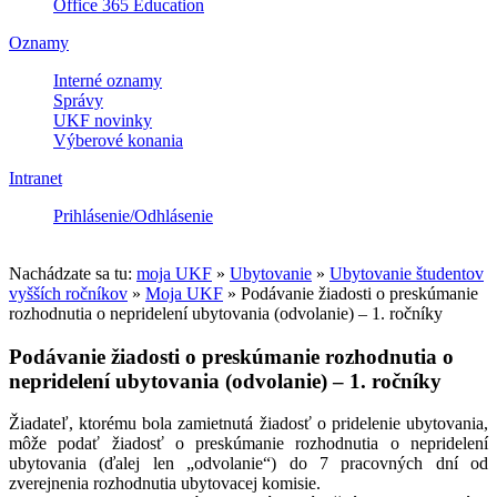
Office 365 Education
Oznamy
Interné oznamy
Správy
UKF novinky
Výberové konania
Intranet
Prihlásenie/Odhlásenie
Nachádzate sa tu:
moja UKF
»
Ubytovanie
»
Ubytovanie študentov
vyšších ročníkov
»
Moja UKF
»
Podávanie žiadosti o preskúmanie
rozhodnutia o nepridelení ubytovania (odvolanie) – 1. ročníky
Podávanie žiadosti o preskúmanie rozhodnutia o
nepridelení ubytovania (odvolanie) – 1. ročníky
Žiadateľ, ktorému bola zamietnutá žiadosť o pridelenie ubytovania,
môže podať žiadosť o preskúmanie rozhodnutia o nepridelení
ubytovania (ďalej len „odvolanie“) do 7 pracovných dní od
zverejnenia rozhodnutia ubytovacej komisie.