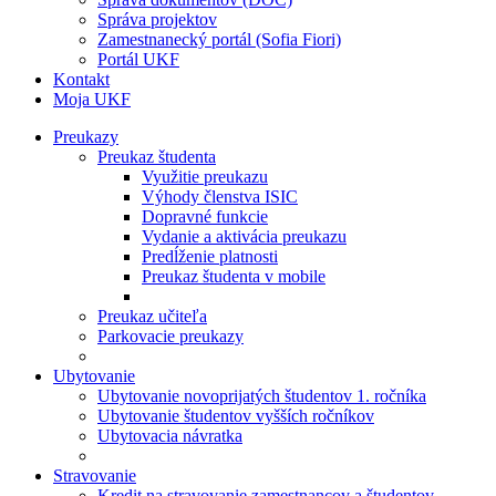
Správa projektov
Zamestnanecký portál (Sofia Fiori)
Portál UKF
Kontakt
Moja UKF
Preukazy
Preukaz študenta
Využitie preukazu
Výhody členstva ISIC
Dopravné funkcie
Vydanie a aktivácia preukazu
Predĺženie platnosti
Preukaz študenta v mobile
Preukaz učiteľa
Parkovacie preukazy
Ubytovanie
Ubytovanie novoprijatých študentov 1. ročníka
Ubytovanie študentov vyšších ročníkov
Ubytovacia návratka
Stravovanie
Kredit na stravovanie zamestnancov a študentov