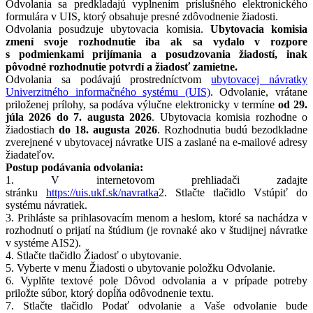
Odvolania sa predkladajú vyplnením príslušného elektronického
formulára v UIS, ktorý obsahuje presné zdôvodnenie žiadosti.
Odvolania posudzuje ubytovacia komisia.
Ubytovacia komisia
zmení svoje rozhodnutie iba ak sa vydalo v rozpore
s podmienkami prijímania a posudzovania žiadostí, inak
pôvodné rozhodnutie potvrdí a žiadosť zamietne.
Odvolania sa podávajú prostredníctvom
ubytovacej návratky
Univerzitného informačného systému (UIS)
. Odvolanie, vrátane
priloženej prílohy, sa podáva výlučne elektronicky v termíne
od 29.
júla 2026 do 7. augusta 2026
. Ubytovacia komisia rozhodne o
žiadostiach
do 18. augusta 2026
. Rozhodnutia budú bezodkladne
zverejnené v ubytovacej návratke UIS a zaslané na e-mailové adresy
žiadateľov.
Postup podávania odvolania:
1. V internetovom prehliadači zadajte
stránku
https://uis.ukf.sk/navratka
2. Stlačte tlačidlo Vstúpiť do
systému návratiek.
3. Prihláste sa prihlasovacím menom a heslom, ktoré sa nachádza v
rozhodnutí o prijatí na štúdium (je rovnaké ako v študijnej návratke
v systéme AIS2).
4. Stlačte tlačidlo Žiadosť o ubytovanie.
5. Vyberte v menu Žiadosti o ubytovanie položku Odvolanie.
6. Vyplňte textové pole Dôvod odvolania a v prípade potreby
priložte súbor, ktorý dopĺňa odôvodnenie textu.
7. Stlačte tlačidlo Podať odvolanie a Vaše odvolanie bude