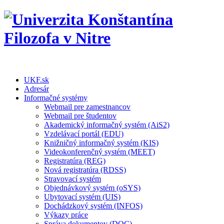
UKF.sk
Adresár
Informačné systémy
Webmail pre zamestnancov
Webmail pre študentov
Akademický informačný systém (AiS2)
Vzdelávací portál (EDU)
Knižničný informačný systém (KIS)
Videokonferenčný systém (MEET)
Registratúra (REG)
Nová registratúra (RDSS)
Stravovací systém
Objednávkový systém (oSYS)
Ubytovací systém (UIS)
Dochádzkový systém (INFOS)
Výkazy práce
Správa dokumentov (DOC)