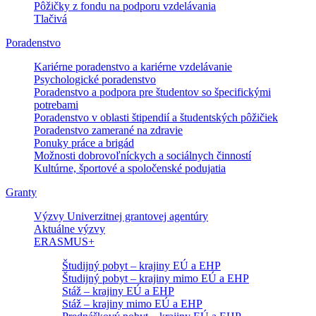
Pôžičky z fondu na podporu vzdelávania
Tlačivá
Poradenstvo
Kariérne poradenstvo a kariérne vzdelávanie
Psychologické poradenstvo
Poradenstvo a podpora pre študentov so špecifickými
potrebami
Poradenstvo v oblasti štipendií a študentských pôžičiek
Poradenstvo zamerané na zdravie
Ponuky práce a brigád
Možnosti dobrovoľníckych a sociálnych činností
Kultúrne, športové a spoločenské podujatia
Granty
Výzvy Univerzitnej grantovej agentúry
Aktuálne výzvy
ERASMUS+
Študijný pobyt – krajiny EÚ a EHP
Študijný pobyt – krajiny mimo EÚ a EHP
Stáž – krajiny EÚ a EHP
Stáž – krajiny mimo EÚ a EHP