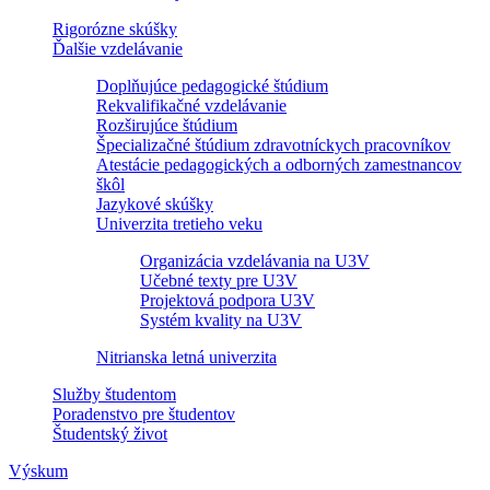
Rigorózne skúšky
Ďalšie vzdelávanie
Doplňujúce pedagogické štúdium
Rekvalifikačné vzdelávanie
Rozširujúce štúdium
Špecializačné štúdium zdravotníckych pracovníkov
Atestácie pedagogických a odborných zamestnancov
škôl
Jazykové skúšky
Univerzita tretieho veku
Organizácia vzdelávania na U3V
Učebné texty pre U3V
Projektová podpora U3V
Systém kvality na U3V
Nitrianska letná univerzita
Služby študentom
Poradenstvo pre študentov
Študentský život
Výskum