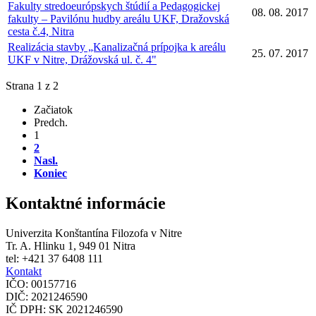
Fakulty stredoeurópskych štúdií a Pedagogickej
08. 08. 2017
fakulty – Pavilónu hudby areálu UKF, Dražovská
cesta č.4, Nitra
Realizácia stavby „Kanalizačná prípojka k areálu
25. 07. 2017
UKF v Nitre, Drážovská ul. č. 4"
Strana 1 z 2
Začiatok
Predch.
1
2
Nasl.
Koniec
Kontaktné informácie
Univerzita Konštantína Filozofa v Nitre
Tr. A. Hlinku 1, 949 01 Nitra
tel: +421 37 6408 111
Kontakt
IČO: 00157716
DIČ: 2021246590
IČ DPH: SK 2021246590