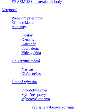
ERASMUS+ bilaterálne dohody
Verejnosť
Prenájom priestorov
Štátna reklama
Aktuality
Udalosti
Oznamy
Kalendár
Fotogaléria
Videogaléria
Univerzitné médiá
Náš čas
Občas nečas
Úradná výveska
Dlhodobý zámer
Výročné správy
Výberové konania
Vypísané výberové konania