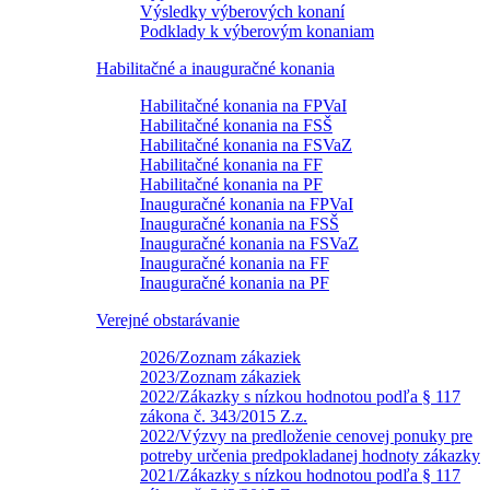
Výsledky výberových konaní
Podklady k výberovým konaniam
Habilitačné a inauguračné konania
Habilitačné konania na FPVaI
Habilitačné konania na FSŠ
Habilitačné konania na FSVaZ
Habilitačné konania na FF
Habilitačné konania na PF
Inauguračné konania na FPVaI
Inauguračné konania na FSŠ
Inauguračné konania na FSVaZ
Inauguračné konania na FF
Inauguračné konania na PF
Verejné obstarávanie
2026/Zoznam zákaziek
2023/Zoznam zákaziek
2022/Zákazky s nízkou hodnotou podľa § 117
zákona č. 343/2015 Z.z.
2022/Výzvy na predloženie cenovej ponuky pre
potreby určenia predpokladanej hodnoty zákazky
2021/Zákazky s nízkou hodnotou podľa § 117