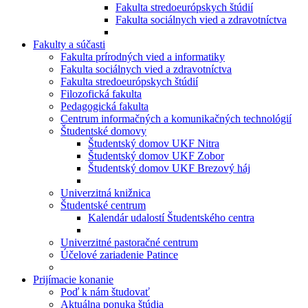
Fakulta stredoeurópskych štúdií
Fakulta sociálnych vied a zdravotníctva
Fakulty a súčasti
Fakulta prírodných vied a informatiky
Fakulta sociálnych vied a zdravotníctva
Fakulta stredoeurópskych štúdií
Filozofická fakulta
Pedagogická fakulta
Centrum informačných a komunikačných technológií
Študentské domovy
Študentský domov UKF Nitra
Študentský domov UKF Zobor
Študentský domov UKF Brezový háj
Univerzitná knižnica
Študentské centrum
Kalendár udalostí Študentského centra
Univerzitné pastoračné centrum
Účelové zariadenie Patince
Prijímacie konanie
Poď k nám študovať
Aktuálna ponuka štúdia