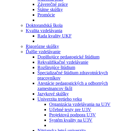
Záverečné práce
Štátne skúšky
Promócie
Doktorandská škola
Kvalita vzdelávania
Rada kvality UKF
Rigorózne skúšky
Ďalšie vzdelávanie
Doplňujúce pedagogické štúdium
Rekvalifikačné vzdelávanie
Rozširujúce štúdium
Špecializačné štúdium zdravotníckych
pracovníkov
Atestácie pedagogických a odborných
zamestnancov škôl
Jazykové skúšky
Univerzita tretieho veku
Organizácia vzdelávania na U3V
Učebné texty pre U3V
Projektová podpora U3V
Systém kvality na U3V
Nitrianska letná univerzita