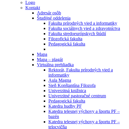
Logo
Kontakt
Adresár osôb
Študijné oddelenia
Fakulta prírodných vied a informatiky
Fakulta sociálnych vied a zdravotníctva
Fakulta stredoeurópskych štúdií
Filozofická fakulta
Pedagogická fakulta
Mapa
Mapa – plagát
Virtuálna prehliadka
Rektorát, Fakulta prírodných vied a
informatiky
Aula Magna
Sieň Konštantína Filozofa
Univerzitná knižnica
Univerzitné pastoračné centrum
Pedagogická fakulta
Katedra hudby PF
Katedra telesnej výchovy a športu PF –
bazén
Katedra telesnej výchovy a športu PF –
telocvičňa