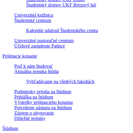
Študentský domov UKF Brezový háj
Univerzitná knižnica
Študentské centrum
Kalendár udalostí Študentského centra
Univerzitné pastoračné centrum
Účelové zariadenie Patince
Prijímacie konanie
Poď k nám študovať
Aktuálna ponuka štúdia
Vyhľadávanie na všetkých fakultách
Podmienky prijatia na štúdium
Prihláška na štúdium
Výsledky prijímacieho konania
Potvrdenie nástupu na štúdium
Záujem o ubytovanie
Dôležité termíny
Štúdium