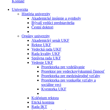
Kontakt
Univerzita
História univerzity
Akademické insígnie a symboly
Bývalí vedúci predstavitelia
Čestní doktori
Orgány univerzity
Akademický senát UKF
Rektor UKF
Vedecká rada UKF
Rada kvality UKF
Správna rada UKF
Vedenie UKF
Prorektorka pre vzdelávanie
Prorektor pre vedeckovýskumnú činnosť
Prorektorka pre medzinárodné vzťahy
Prorektorka pre vonkajšie vzťahy a
sociálne veci
Kvestorka UKF
Kolégium rektora
Etická komisia
Rada IKT