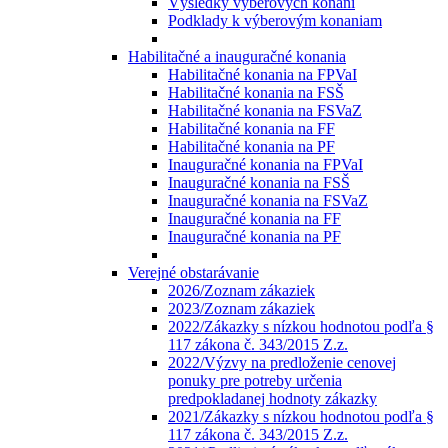
Výsledky výberových konaní
Podklady k výberovým konaniam
Habilitačné a inauguračné konania
Habilitačné konania na FPVaI
Habilitačné konania na FSŠ
Habilitačné konania na FSVaZ
Habilitačné konania na FF
Habilitačné konania na PF
Inauguračné konania na FPVaI
Inauguračné konania na FSŠ
Inauguračné konania na FSVaZ
Inauguračné konania na FF
Inauguračné konania na PF
Verejné obstarávanie
2026/Zoznam zákaziek
2023/Zoznam zákaziek
2022/Zákazky s nízkou hodnotou podľa §
117 zákona č. 343/2015 Z.z.
2022/Výzvy na predloženie cenovej
ponuky pre potreby určenia
predpokladanej hodnoty zákazky
2021/Zákazky s nízkou hodnotou podľa §
117 zákona č. 343/2015 Z.z.