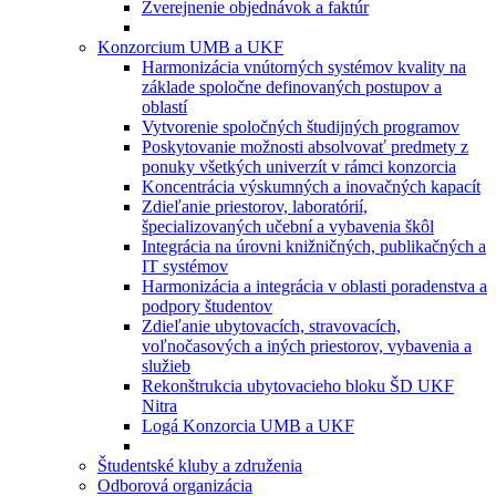
Zverejnenie objednávok a faktúr
Konzorcium UMB a UKF
Harmonizácia vnútorných systémov kvality na
základe spoločne definovaných postupov a
oblastí
Vytvorenie spoločných študijných programov
Poskytovanie možnosti absolvovať predmety z
ponuky všetkých univerzít v rámci konzorcia
Koncentrácia výskumných a inovačných kapacít
Zdieľanie priestorov, laboratórií,
špecializovaných učební a vybavenia škôl
Integrácia na úrovni knižničných, publikačných a
IT systémov
Harmonizácia a integrácia v oblasti poradenstva a
podpory študentov
Zdieľanie ubytovacích, stravovacích,
voľnočasových a iných priestorov, vybavenia a
služieb
Rekonštrukcia ubytovacieho bloku ŠD UKF
Nitra
Logá Konzorcia UMB a UKF
Študentské kluby a združenia
Odborová organizácia