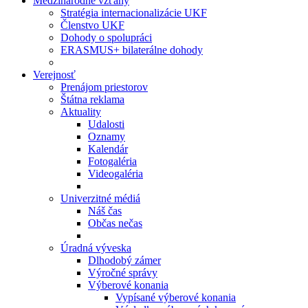
Medzinárodné vzťahy
Stratégia internacionalizácie UKF
Členstvo UKF
Dohody o spolupráci
ERASMUS+ bilaterálne dohody
Verejnosť
Prenájom priestorov
Štátna reklama
Aktuality
Udalosti
Oznamy
Kalendár
Fotogaléria
Videogaléria
Univerzitné médiá
Náš čas
Občas nečas
Úradná výveska
Dlhodobý zámer
Výročné správy
Výberové konania
Vypísané výberové konania