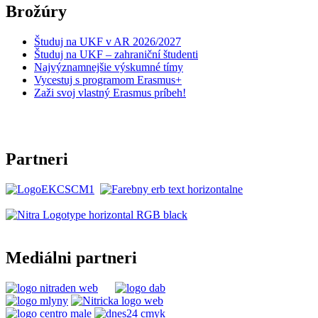
Brožúry
Študuj na UKF v AR 2026/2027
Študuj na UKF – zahraniční študenti
Najvýznamnejšie výskumné tímy
Vycestuj s programom Erasmus+
Zaži svoj vlastný Erasmus príbeh!
Partneri
Mediálni partneri