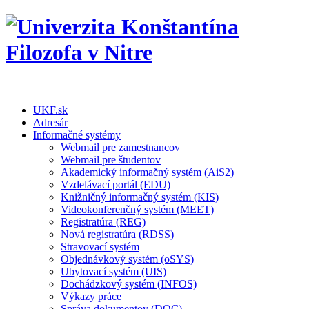
UKF.sk
Adresár
Informačné systémy
Webmail pre zamestnancov
Webmail pre študentov
Akademický informačný systém (AiS2)
Vzdelávací portál (EDU)
Knižničný informačný systém (KIS)
Videokonferenčný systém (MEET)
Registratúra (REG)
Nová registratúra (RDSS)
Stravovací systém
Objednávkový systém (oSYS)
Ubytovací systém (UIS)
Dochádzkový systém (INFOS)
Výkazy práce
Správa dokumentov (DOC)