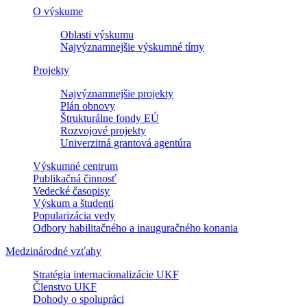
O výskume
Oblasti výskumu
Najvýznamnejšie výskumné tímy
Projekty
Najvýznamnejšie projekty
Plán obnovy
Štrukturálne fondy EÚ
Rozvojové projekty
Univerzitná grantová agentúra
Výskumné centrum
Publikačná činnosť
Vedecké časopisy
Výskum a študenti
Popularizácia vedy
Odbory habilitačného a inauguračného konania
Medzinárodné vzťahy
Stratégia internacionalizácie UKF
Členstvo UKF
Dohody o spolupráci