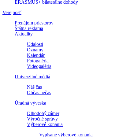
ERASMUS+ bilaterálne dohody
Verejnosť
Prenájom priestorov
Štátna reklama
Aktuality
Udalosti
Oznamy
Kalendár
Fotogaléria
Videogaléria
Univerzitné médiá
Náš čas
Občas nečas
Úradná výveska
Dlhodobý zámer
Výročné správy
Výberové konania
Vypísané výberové konania