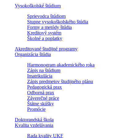
Vysokoškolské štúdium
Sprievodca štúdiom
Stupne vysokoškolského štúdia
Formy a metódy štúdia
Kreditový systém
Školné a poplatky
Akreditované študijné programy
Organizácia štúdia
Harmonogram akademického roka
Zápis na štúdium
Imatrikulácia
Zápis predmetov študijného plánu
Pedagogická prax
Odborná prax
Záverečné práce
Štátne skúšky
Promócie
Doktorandská škola
Kvalita vzdelávania
Rada kvality UKF