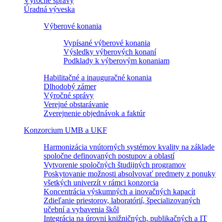
Výročné správy
Úradná výveska
Výberové konania
Vypísané výberové konania
Výsledky výberových konaní
Podklady k výberovým konaniam
Habilitačné a inauguračné konania
Dlhodobý zámer
Výročné správy
Verejné obstarávanie
Zverejnenie objednávok a faktúr
Konzorcium UMB a UKF
Harmonizácia vnútorných systémov kvality na základe
spoločne definovaných postupov a oblastí
Vytvorenie spoločných študijných programov
Poskytovanie možnosti absolvovať predmety z ponuky
všetkých univerzít v rámci konzorcia
Koncentrácia výskumných a inovačných kapacít
Zdieľanie priestorov, laboratórií, špecializovaných
učební a vybavenia škôl
Integrácia na úrovni knižničných, publikačných a IT