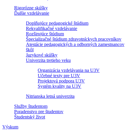
Rigorózne skúšky
Ďalšie vzdelávanie
Doplňujúce pedagogické štúdium
Rekvalifikačné vzdelávanie
Rozširujúce štúdium
Špecializačné štúdium zdravotníckych pracovníkov
Atestácie pedagogických a odborných zamestnancov
škôl
Jazykové skúšky
Univerzita tretieho veku
Organizácia vzdelávania na U3V
Učebné texty pre U3V
Projektová podpora U3V
Systém kvality na U3V
Nitrianska letná univerzita
Služby študentom
Poradenstvo pre študentov
Študentský život
Výskum