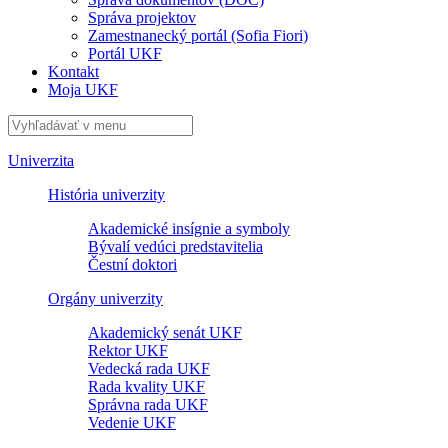
Správa projektov
Zamestnanecký portál (Sofia Fiori)
Portál UKF
Kontakt
Moja UKF
Univerzita
História univerzity
Akademické insígnie a symboly
Bývalí vedúci predstavitelia
Čestní doktori
Orgány univerzity
Akademický senát UKF
Rektor UKF
Vedecká rada UKF
Rada kvality UKF
Správna rada UKF
Vedenie UKF