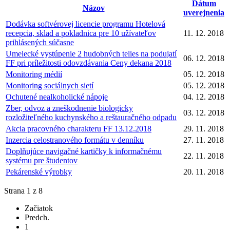
Dátum
Názov
uverejnenia
Dodávka softvérovej licencie programu Hotelová
recepcia, sklad a pokladnica pre 10 užívateľov
11. 12. 2018
prihlásených súčasne
Umelecké vystúpenie 2 hudobných telies na podujatí
06. 12. 2018
FF pri príležitosti odovzdávania Ceny dekana 2018
Monitoring médií
05. 12. 2018
Monitoring sociálnych sietí
05. 12. 2018
Ochutené nealkoholické nápoje
04. 12. 2018
Zber, odvoz a zneškodnenie biologicky
03. 12. 2018
rozložiteľného kuchynského a reštauračného odpadu
Akcia pracovného charakteru FF 13.12.2018
29. 11. 2018
Inzercia celostranového formátu v denníku
27. 11. 2018
Doplňujúce navigačné kartičky k informačnému
22. 11. 2018
systému pre študentov
Pekárenské výrobky
20. 11. 2018
Strana 1 z 8
Začiatok
Predch.
1