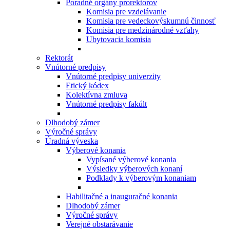
Poradné orgány prorektorov
Komisia pre vzdelávanie
Komisia pre vedeckovýskumnú činnosť
Komisia pre medzinárodné vzťahy
Ubytovacia komisia
Rektorát
Vnútorné predpisy
Vnútorné predpisy univerzity
Etický kódex
Kolektívna zmluva
Vnútorné predpisy fakúlt
Dlhodobý zámer
Výročné správy
Úradná výveska
Výberové konania
Vypísané výberové konania
Výsledky výberových konaní
Podklady k výberovým konaniam
Habilitačné a inauguračné konania
Dlhodobý zámer
Výročné správy
Verejné obstarávanie