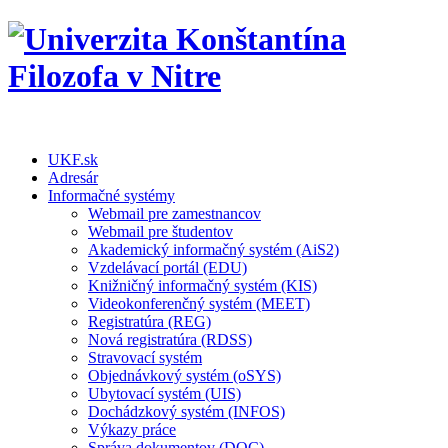
UKF.sk
Adresár
Informačné systémy
Webmail pre zamestnancov
Webmail pre študentov
Akademický informačný systém (AiS2)
Vzdelávací portál (EDU)
Knižničný informačný systém (KIS)
Videokonferenčný systém (MEET)
Registratúra (REG)
Nová registratúra (RDSS)
Stravovací systém
Objednávkový systém (oSYS)
Ubytovací systém (UIS)
Dochádzkový systém (INFOS)
Výkazy práce
Správa dokumentov (DOC)