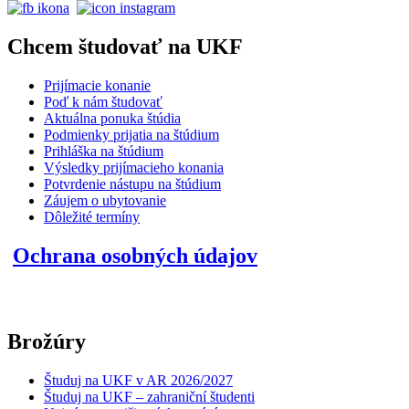
Chcem študovať na UKF
Prijímacie konanie
Poď k nám študovať
Aktuálna ponuka štúdia
Podmienky prijatia na štúdium
Prihláška na štúdium
Výsledky prijímacieho konania
Potvrdenie nástupu na štúdium
Záujem o ubytovanie
Dôležité termíny
Ochrana osobných údajov
Brožúry
Študuj na UKF v AR 2026/2027
Študuj na UKF – zahraniční študenti