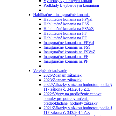
Výsledky výberových konaní
Podklady k výberovým konaniam
Habilitačné a inauguračné konania
Habilitačné konania na FPVaI
Habilitačné konania na FSŠ
Habilitačné konania na FSVaZ
Habilitačné konania na FF
Habilitačné konania na PF
Inauguračné konania na FPVaI
Inauguračné konania na FSŠ
Inauguračné konania na FSVaZ
Inauguračné konania na FF
Inauguračné konania na PF
Verejné obstarávanie
2026/Zoznam zákaziek
2023/Zoznam zákaziek
2022/Zákazky s nízkou hodnotou podľa §
117 zákona č. 343/2015 Z.z.
2022/Výzvy na predloženie cenovej
ponuky pre potreby určenia
predpokladanej hodnoty zákazky
2021/Zákazky s nízkou hodnotou podľa §
117 zákona č. 343/2015 Z.z.