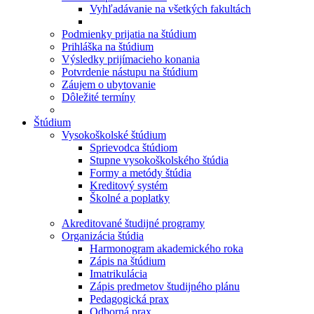
Vyhľadávanie na všetkých fakultách
Podmienky prijatia na štúdium
Prihláška na štúdium
Výsledky prijímacieho konania
Potvrdenie nástupu na štúdium
Záujem o ubytovanie
Dôležité termíny
Štúdium
Vysokoškolské štúdium
Sprievodca štúdiom
Stupne vysokoškolského štúdia
Formy a metódy štúdia
Kreditový systém
Školné a poplatky
Akreditované študijné programy
Organizácia štúdia
Harmonogram akademického roka
Zápis na štúdium
Imatrikulácia
Zápis predmetov študijného plánu
Pedagogická prax
Odborná prax