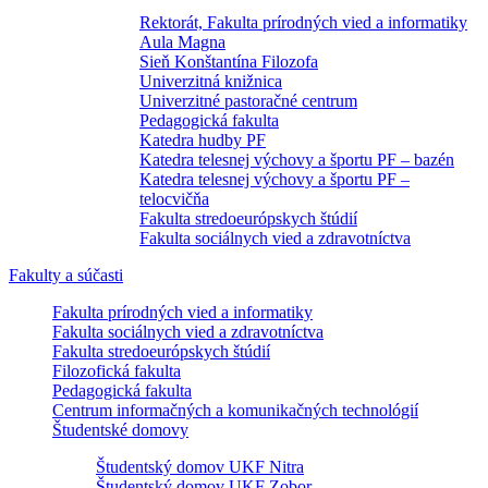
Rektorát, Fakulta prírodných vied a informatiky
Aula Magna
Sieň Konštantína Filozofa
Univerzitná knižnica
Univerzitné pastoračné centrum
Pedagogická fakulta
Katedra hudby PF
Katedra telesnej výchovy a športu PF – bazén
Katedra telesnej výchovy a športu PF –
telocvičňa
Fakulta stredoeurópskych štúdií
Fakulta sociálnych vied a zdravotníctva
Fakulty a súčasti
Fakulta prírodných vied a informatiky
Fakulta sociálnych vied a zdravotníctva
Fakulta stredoeurópskych štúdií
Filozofická fakulta
Pedagogická fakulta
Centrum informačných a komunikačných technológií
Študentské domovy
Študentský domov UKF Nitra
Študentský domov UKF Zobor