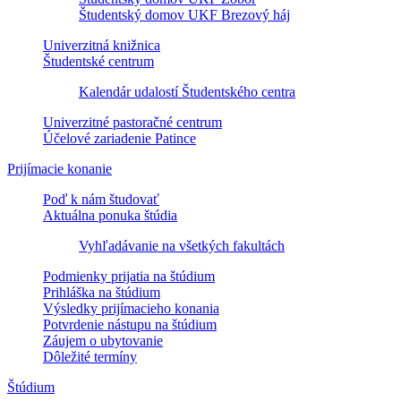
Študentský domov UKF Brezový háj
Univerzitná knižnica
Študentské centrum
Kalendár udalostí Študentského centra
Univerzitné pastoračné centrum
Účelové zariadenie Patince
Prijímacie konanie
Poď k nám študovať
Aktuálna ponuka štúdia
Vyhľadávanie na všetkých fakultách
Podmienky prijatia na štúdium
Prihláška na štúdium
Výsledky prijímacieho konania
Potvrdenie nástupu na štúdium
Záujem o ubytovanie
Dôležité termíny
Štúdium