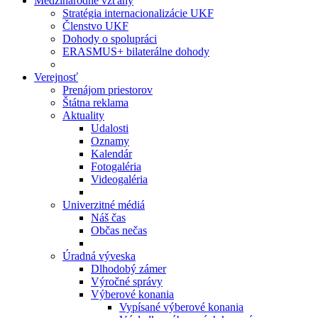
Medzinárodné vzťahy
Stratégia internacionalizácie UKF
Členstvo UKF
Dohody o spolupráci
ERASMUS+ bilaterálne dohody
Verejnosť
Prenájom priestorov
Štátna reklama
Aktuality
Udalosti
Oznamy
Kalendár
Fotogaléria
Videogaléria
Univerzitné médiá
Náš čas
Občas nečas
Úradná výveska
Dlhodobý zámer
Výročné správy
Výberové konania
Vypísané výberové konania