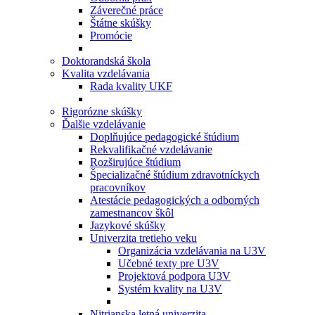
Záverečné práce
Štátne skúšky
Promócie
Doktorandská škola
Kvalita vzdelávania
Rada kvality UKF
Rigorózne skúšky
Ďalšie vzdelávanie
Doplňujúce pedagogické štúdium
Rekvalifikačné vzdelávanie
Rozširujúce štúdium
Špecializačné štúdium zdravotníckych
pracovníkov
Atestácie pedagogických a odborných
zamestnancov škôl
Jazykové skúšky
Univerzita tretieho veku
Organizácia vzdelávania na U3V
Učebné texty pre U3V
Projektová podpora U3V
Systém kvality na U3V
Nitrianska letná univerzita