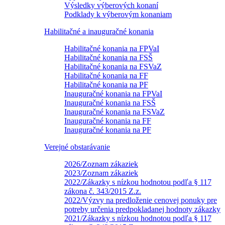
Výsledky výberových konaní
Podklady k výberovým konaniam
Habilitačné a inauguračné konania
Habilitačné konania na FPVaI
Habilitačné konania na FSŠ
Habilitačné konania na FSVaZ
Habilitačné konania na FF
Habilitačné konania na PF
Inauguračné konania na FPVaI
Inauguračné konania na FSŠ
Inauguračné konania na FSVaZ
Inauguračné konania na FF
Inauguračné konania na PF
Verejné obstarávanie
2026/Zoznam zákaziek
2023/Zoznam zákaziek
2022/Zákazky s nízkou hodnotou podľa § 117
zákona č. 343/2015 Z.z.
2022/Výzvy na predloženie cenovej ponuky pre
potreby určenia predpokladanej hodnoty zákazky
2021/Zákazky s nízkou hodnotou podľa § 117