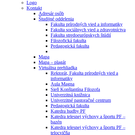
Logo
Kontakt
Adresár osôb
Študijné oddelenia
Fakulta prírodných vied a informatiky
Fakulta sociálnych vied a zdravotníctva
Fakulta stredoeurópskych štúdií
Filozofická fakulta
Pedagogická fakulta
Mapa
Mapa – plagát
Virtuálna prehliadka
Rektorát, Fakulta prírodných vied a
informatiky
Aula Magna
Sieň Konštantína Filozofa
Univerzitná knižnica
Univerzitné pastoračné centrum
Pedagogická fakulta
Katedra hudby PF
Katedra telesnej výchovy a športu PF –
bazén
Katedra telesnej výchovy a športu PF –
telocvičňa