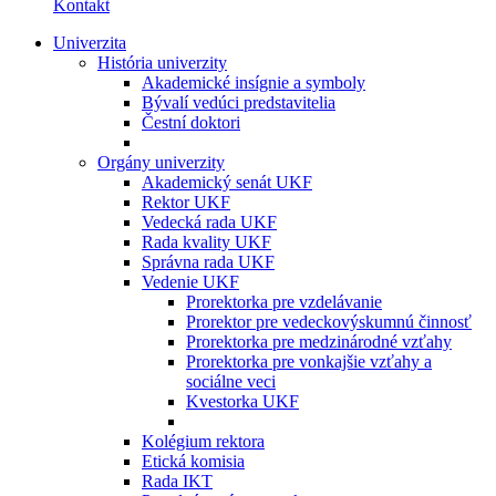
Kontakt
Univerzita
História univerzity
Akademické insígnie a symboly
Bývalí vedúci predstavitelia
Čestní doktori
Orgány univerzity
Akademický senát UKF
Rektor UKF
Vedecká rada UKF
Rada kvality UKF
Správna rada UKF
Vedenie UKF
Prorektorka pre vzdelávanie
Prorektor pre vedeckovýskumnú činnosť
Prorektorka pre medzinárodné vzťahy
Prorektorka pre vonkajšie vzťahy a
sociálne veci
Kvestorka UKF
Kolégium rektora
Etická komisia
Rada IKT