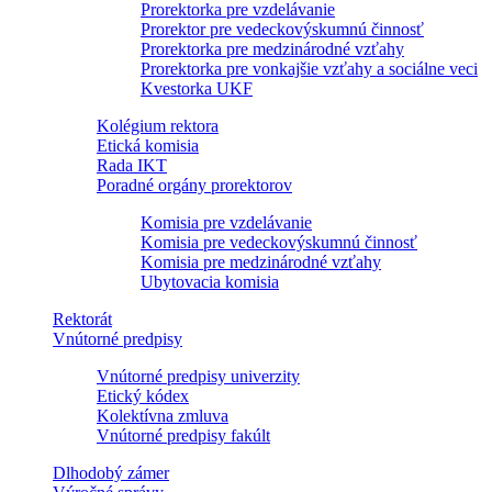
Prorektorka pre vzdelávanie
Prorektor pre vedeckovýskumnú činnosť
Prorektorka pre medzinárodné vzťahy
Prorektorka pre vonkajšie vzťahy a sociálne veci
Kvestorka UKF
Kolégium rektora
Etická komisia
Rada IKT
Poradné orgány prorektorov
Komisia pre vzdelávanie
Komisia pre vedeckovýskumnú činnosť
Komisia pre medzinárodné vzťahy
Ubytovacia komisia
Rektorát
Vnútorné predpisy
Vnútorné predpisy univerzity
Etický kódex
Kolektívna zmluva
Vnútorné predpisy fakúlt
Dlhodobý zámer