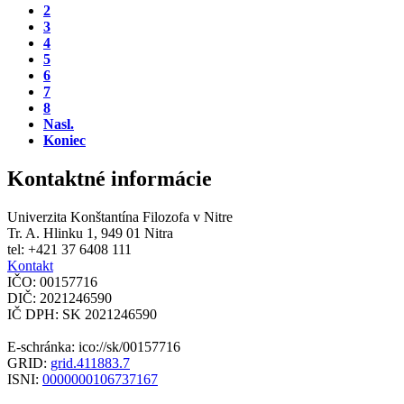
2
3
4
5
6
7
8
Nasl.
Koniec
Kontaktné informácie
Univerzita Konštantína Filozofa v Nitre
Tr. A. Hlinku 1, 949 01 Nitra
tel: +421 37 6408 111
Kontakt
IČO: 00157716
DIČ: 2021246590
IČ DPH: SK 2021246590
E-schránka: ico://sk/00157716
GRID:
grid.411883.7
ISNI:
0000000106737167