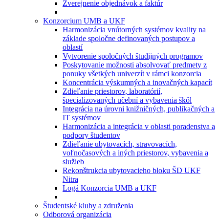
Zverejnenie objednávok a faktúr
Konzorcium UMB a UKF
Harmonizácia vnútorných systémov kvality na
základe spoločne definovaných postupov a
oblastí
Vytvorenie spoločných študijných programov
Poskytovanie možnosti absolvovať predmety z
ponuky všetkých univerzít v rámci konzorcia
Koncentrácia výskumných a inovačných kapacít
Zdieľanie priestorov, laboratórií,
špecializovaných učební a vybavenia škôl
Integrácia na úrovni knižničných, publikačných a
IT systémov
Harmonizácia a integrácia v oblasti poradenstva a
podpory študentov
Zdieľanie ubytovacích, stravovacích,
voľnočasových a iných priestorov, vybavenia a
služieb
Rekonštrukcia ubytovacieho bloku ŠD UKF
Nitra
Logá Konzorcia UMB a UKF
Študentské kluby a združenia
Odborová organizácia