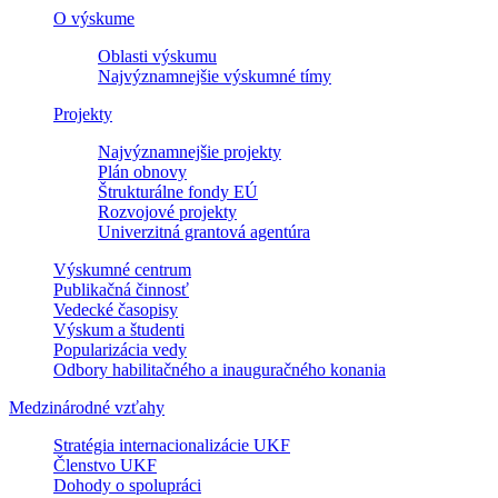
O výskume
Oblasti výskumu
Najvýznamnejšie výskumné tímy
Projekty
Najvýznamnejšie projekty
Plán obnovy
Štrukturálne fondy EÚ
Rozvojové projekty
Univerzitná grantová agentúra
Výskumné centrum
Publikačná činnosť
Vedecké časopisy
Výskum a študenti
Popularizácia vedy
Odbory habilitačného a inauguračného konania
Medzinárodné vzťahy
Stratégia internacionalizácie UKF
Členstvo UKF
Dohody o spolupráci