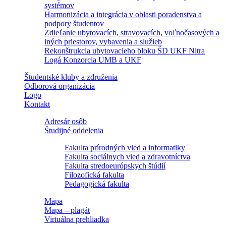
systémov
Harmonizácia a integrácia v oblasti poradenstva a
podpory študentov
Zdieľanie ubytovacích, stravovacích, voľnočasových a
iných priestorov, vybavenia a služieb
Rekonštrukcia ubytovacieho bloku ŠD UKF Nitra
Logá Konzorcia UMB a UKF
Študentské kluby a združenia
Odborová organizácia
Logo
Kontakt
Adresár osôb
Študijné oddelenia
Fakulta prírodných vied a informatiky
Fakulta sociálnych vied a zdravotníctva
Fakulta stredoeurópskych štúdií
Filozofická fakulta
Pedagogická fakulta
Mapa
Mapa – plagát
Virtuálna prehliadka