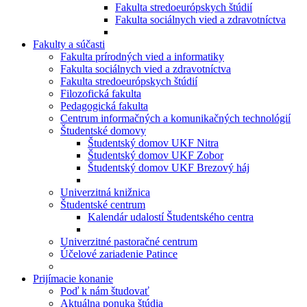
Fakulta stredoeurópskych štúdií
Fakulta sociálnych vied a zdravotníctva
Fakulty a súčasti
Fakulta prírodných vied a informatiky
Fakulta sociálnych vied a zdravotníctva
Fakulta stredoeurópskych štúdií
Filozofická fakulta
Pedagogická fakulta
Centrum informačných a komunikačných technológií
Študentské domovy
Študentský domov UKF Nitra
Študentský domov UKF Zobor
Študentský domov UKF Brezový háj
Univerzitná knižnica
Študentské centrum
Kalendár udalostí Študentského centra
Univerzitné pastoračné centrum
Účelové zariadenie Patince
Prijímacie konanie
Poď k nám študovať
Aktuálna ponuka štúdia