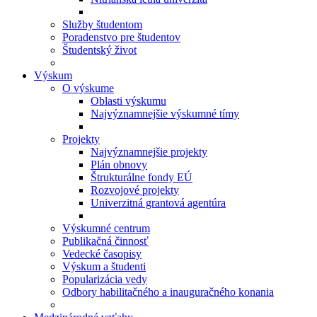
Služby študentom
Poradenstvo pre študentov
Študentský život
Výskum
O výskume
Oblasti výskumu
Najvýznamnejšie výskumné tímy
Projekty
Najvýznamnejšie projekty
Plán obnovy
Štrukturálne fondy EÚ
Rozvojové projekty
Univerzitná grantová agentúra
Výskumné centrum
Publikačná činnosť
Vedecké časopisy
Výskum a študenti
Popularizácia vedy
Odbory habilitačného a inauguračného konania