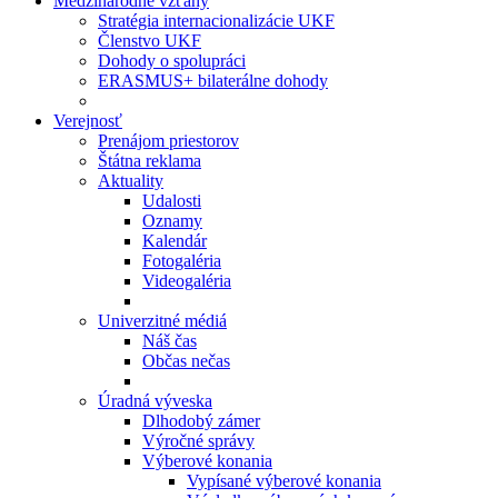
Medzinárodné vzťahy
Stratégia internacionalizácie UKF
Členstvo UKF
Dohody o spolupráci
ERASMUS+ bilaterálne dohody
Verejnosť
Prenájom priestorov
Štátna reklama
Aktuality
Udalosti
Oznamy
Kalendár
Fotogaléria
Videogaléria
Univerzitné médiá
Náš čas
Občas nečas
Úradná výveska
Dlhodobý zámer
Výročné správy
Výberové konania
Vypísané výberové konania