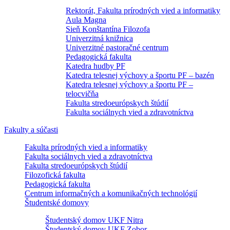
Rektorát, Fakulta prírodných vied a informatiky
Aula Magna
Sieň Konštantína Filozofa
Univerzitná knižnica
Univerzitné pastoračné centrum
Pedagogická fakulta
Katedra hudby PF
Katedra telesnej výchovy a športu PF – bazén
Katedra telesnej výchovy a športu PF –
telocvičňa
Fakulta stredoeurópskych štúdií
Fakulta sociálnych vied a zdravotníctva
Fakulty a súčasti
Fakulta prírodných vied a informatiky
Fakulta sociálnych vied a zdravotníctva
Fakulta stredoeurópskych štúdií
Filozofická fakulta
Pedagogická fakulta
Centrum informačných a komunikačných technológií
Študentské domovy
Študentský domov UKF Nitra
Študentský domov UKF Zobor