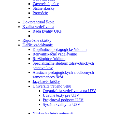
Záverečné práce
Štátne skúšky
Promócie
Doktorandská škola
Kvalita vzdelávania
Rada kvality UKF
Rigorózne skúšky
Ďalšie vzdelávanie
Doplňujúce pedagogické štúdium
Rekvalifikačné vzdelávanie
Rozširujúce štúdium
Špecializačné štúdium zdravotníckych
pracovníkov
Atestácie pedagogických a odborných
zamestnancov škôl
Jazykové skúšky
Univerzita tretieho veku
Organizácia vzdelávania na U3V
Učebné texty pre U3V
Projektová podpora U3V
Systém kvality na U3V
Nitrianska letná univerzita