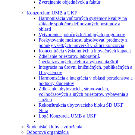
Zverejnenie objednávok a faktúr
Konzorcium UMB a UKF
Harmonizácia vnútorných systémov kvality na
základe spoločne definovaných postupov a
oblastí
Vytvorenie spoločných študijných programov
Poskytovanie možnosti absolvovať predmety z
ponuky všetkých univerzít v rámci konzorcia
Koncentrácia výskumných a inovačných kapacít
Zdieľanie priestorov, laboratórií,
špecializovaných učební a vybavenia škôl
Integrácia na úrovni knižničných, publikačných a
IT systémov
Harmonizácia a integrácia v oblasti poradenstva a
podpory študentov
Zdieľanie ubytovacích, stravovacích,
voľnočasových a iných priestorov, vybavenia a
služieb
Rekonštrukcia ubytovacieho bloku ŠD UKF
Nitra
Logá Konzorcia UMB a UKF
Študentské kluby a združenia
Odborová organizácia