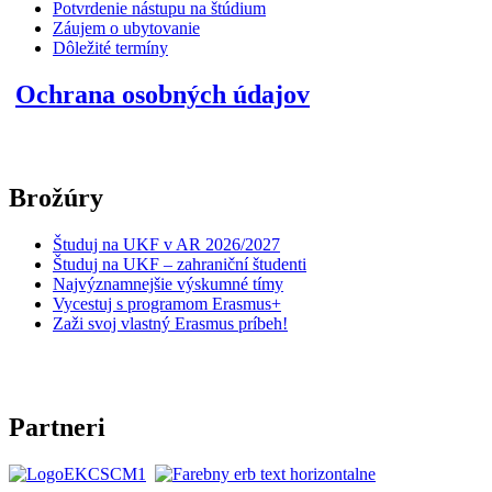
Potvrdenie nástupu na štúdium
Záujem o ubytovanie
Dôležité termíny
Ochrana osobných údajov
Brožúry
Študuj na UKF v AR 2026/2027
Študuj na UKF – zahraniční študenti
Najvýznamnejšie výskumné tímy
Vycestuj s programom Erasmus+
Zaži svoj vlastný Erasmus príbeh!
Partneri