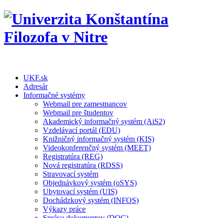
UKF.sk
Adresár
Informačné systémy
Webmail pre zamestnancov
Webmail pre študentov
Akademický informačný systém (AiS2)
Vzdelávací portál (EDU)
Knižničný informačný systém (KIS)
Videokonferenčný systém (MEET)
Registratúra (REG)
Nová registratúra (RDSS)
Stravovací systém
Objednávkový systém (oSYS)
Ubytovací systém (UIS)
Dochádzkový systém (INFOS)
Výkazy práce
Správa dokumentov (DOC)