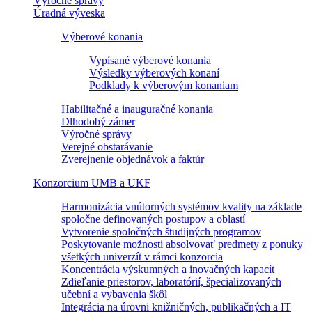
Výročné správy
Úradná výveska
Výberové konania
Vypísané výberové konania
Výsledky výberových konaní
Podklady k výberovým konaniam
Habilitačné a inauguračné konania
Dlhodobý zámer
Výročné správy
Verejné obstarávanie
Zverejnenie objednávok a faktúr
Konzorcium UMB a UKF
Harmonizácia vnútorných systémov kvality na základe
spoločne definovaných postupov a oblastí
Vytvorenie spoločných študijných programov
Poskytovanie možnosti absolvovať predmety z ponuky
všetkých univerzít v rámci konzorcia
Koncentrácia výskumných a inovačných kapacít
Zdieľanie priestorov, laboratórií, špecializovaných
učební a vybavenia škôl
Integrácia na úrovni knižničných, publikačných a IT