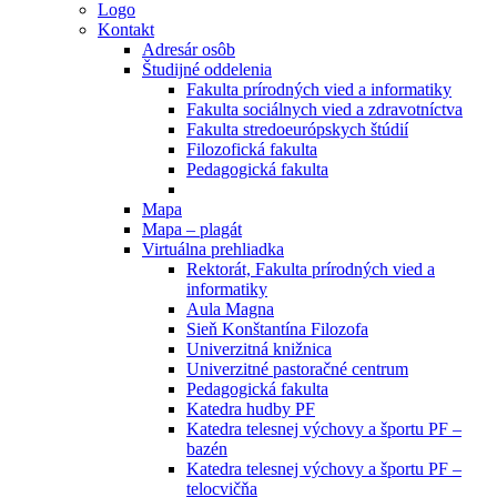
Logo
Kontakt
Adresár osôb
Študijné oddelenia
Fakulta prírodných vied a informatiky
Fakulta sociálnych vied a zdravotníctva
Fakulta stredoeurópskych štúdií
Filozofická fakulta
Pedagogická fakulta
Mapa
Mapa – plagát
Virtuálna prehliadka
Rektorát, Fakulta prírodných vied a
informatiky
Aula Magna
Sieň Konštantína Filozofa
Univerzitná knižnica
Univerzitné pastoračné centrum
Pedagogická fakulta
Katedra hudby PF
Katedra telesnej výchovy a športu PF –
bazén
Katedra telesnej výchovy a športu PF –
telocvičňa