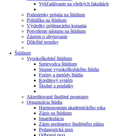
Vyhľadávanie na všetkých fakultách
Podmienky prijatia na štúdium
Prihláška na štúdium
Výsledky prijímacieho konania
Potvrdenie nástupu na štúdium
Záujem o ubytovanie
Dôležité termíny
Štúdium
Vysokoškolské štúdium
Sprievodca štúdiom
Stupne vysokoškolského štúdia
Formy a metódy štúdia
Kreditový systém
Školné a poplatky
Akreditované študijné programy
Organizácia štúdia
Harmonogram akademického roka
Zápis na štúdium
Imatrikulácia
Zápis predmetov študijného plánu
Pedagogická prax
Odborná prax