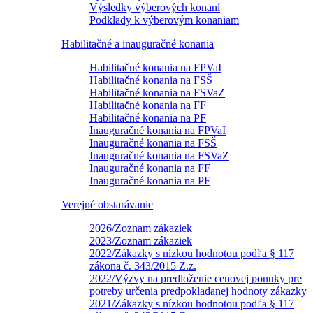
Výsledky výberových konaní
Podklady k výberovým konaniam
Habilitačné a inauguračné konania
Habilitačné konania na FPVaI
Habilitačné konania na FSŠ
Habilitačné konania na FSVaZ
Habilitačné konania na FF
Habilitačné konania na PF
Inauguračné konania na FPVaI
Inauguračné konania na FSŠ
Inauguračné konania na FSVaZ
Inauguračné konania na FF
Inauguračné konania na PF
Verejné obstarávanie
2026/Zoznam zákaziek
2023/Zoznam zákaziek
2022/Zákazky s nízkou hodnotou podľa § 117
zákona č. 343/2015 Z.z.
2022/Výzvy na predloženie cenovej ponuky pre
potreby určenia predpokladanej hodnoty zákazky
2021/Zákazky s nízkou hodnotou podľa § 117