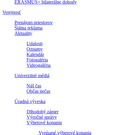
ERASMUS+ bilaterálne dohody
Verejnosť
Prenájom priestorov
Štátna reklama
Aktuality
Udalosti
Oznamy
Kalendár
Fotogaléria
Videogaléria
Univerzitné médiá
Náš čas
Občas nečas
Úradná výveska
Dlhodobý zámer
Výročné správy
Výberové konania
Vypísané výberové konania