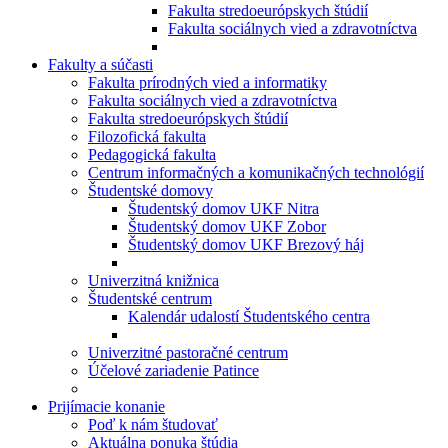
Fakulta stredoeurópskych štúdií
Fakulta sociálnych vied a zdravotníctva
Fakulty a súčasti
Fakulta prírodných vied a informatiky
Fakulta sociálnych vied a zdravotníctva
Fakulta stredoeurópskych štúdií
Filozofická fakulta
Pedagogická fakulta
Centrum informačných a komunikačných technológií
Študentské domovy
Študentský domov UKF Nitra
Študentský domov UKF Zobor
Študentský domov UKF Brezový háj
Univerzitná knižnica
Študentské centrum
Kalendár udalostí Študentského centra
Univerzitné pastoračné centrum
Účelové zariadenie Patince
Prijímacie konanie
Poď k nám študovať
Aktuálna ponuka štúdia