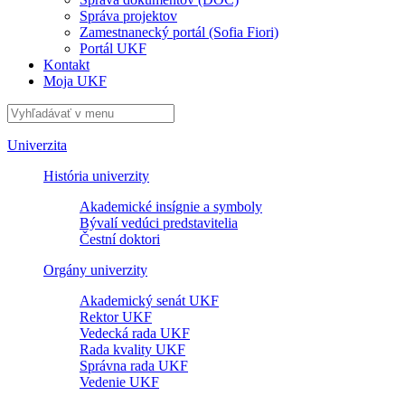
Správa projektov
Zamestnanecký portál (Sofia Fiori)
Portál UKF
Kontakt
Moja UKF
Univerzita
História univerzity
Akademické insígnie a symboly
Bývalí vedúci predstavitelia
Čestní doktori
Orgány univerzity
Akademický senát UKF
Rektor UKF
Vedecká rada UKF
Rada kvality UKF
Správna rada UKF
Vedenie UKF