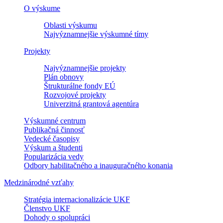
O výskume
Oblasti výskumu
Najvýznamnejšie výskumné tímy
Projekty
Najvýznamnejšie projekty
Plán obnovy
Štrukturálne fondy EÚ
Rozvojové projekty
Univerzitná grantová agentúra
Výskumné centrum
Publikačná činnosť
Vedecké časopisy
Výskum a študenti
Popularizácia vedy
Odbory habilitačného a inauguračného konania
Medzinárodné vzťahy
Stratégia internacionalizácie UKF
Členstvo UKF
Dohody o spolupráci