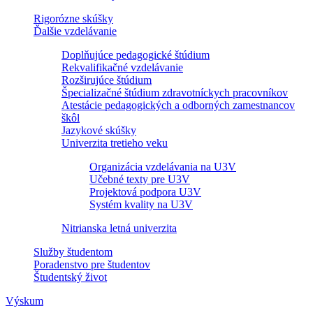
Rigorózne skúšky
Ďalšie vzdelávanie
Doplňujúce pedagogické štúdium
Rekvalifikačné vzdelávanie
Rozširujúce štúdium
Špecializačné štúdium zdravotníckych pracovníkov
Atestácie pedagogických a odborných zamestnancov
škôl
Jazykové skúšky
Univerzita tretieho veku
Organizácia vzdelávania na U3V
Učebné texty pre U3V
Projektová podpora U3V
Systém kvality na U3V
Nitrianska letná univerzita
Služby študentom
Poradenstvo pre študentov
Študentský život
Výskum