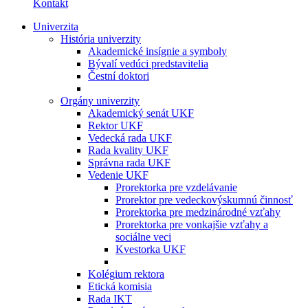
Kontakt
Univerzita
História univerzity
Akademické insígnie a symboly
Bývalí vedúci predstavitelia
Čestní doktori
Orgány univerzity
Akademický senát UKF
Rektor UKF
Vedecká rada UKF
Rada kvality UKF
Správna rada UKF
Vedenie UKF
Prorektorka pre vzdelávanie
Prorektor pre vedeckovýskumnú činnosť
Prorektorka pre medzinárodné vzťahy
Prorektorka pre vonkajšie vzťahy a
sociálne veci
Kvestorka UKF
Kolégium rektora
Etická komisia
Rada IKT