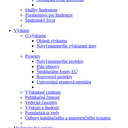
Služby študentom
Poradenstvo pre študentov
Študentský život
Výskum
O výskume
Oblasti výskumu
Najvýznamnejšie výskumné tímy
Projekty
Najvýznamnejšie projekty
Plán obnovy
Štrukturálne fondy EÚ
Rozvojové projekty
Univerzitná grantová agentúra
Výskumné centrum
Publikačná činnosť
Vedecké časopisy
Výskum a študenti
Popularizácia vedy
Odbory habilitačného a inauguračného konania