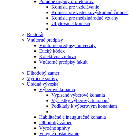
Poradné orgány prorektorov
Komisia pre vzdelávanie
Komisia pre vedeckovýskumnú činnosť
Komisia pre medzinárodné vzťahy
Ubytovacia komisia
Rektorát
Vnútorné predpisy
Vnútorné predpisy univerzity
Etický kódex
Kolektívna zmluva
Vnútorné predpisy fakúlt
Dlhodobý zámer
Výročné správy
Úradná výveska
Výberové konania
Vypísané výberové konania
Výsledky výberových konaní
Podklady k výberovým konaniam
Habilitačné a inauguračné konania
Dlhodobý zámer
Výročné správy
Verejné obstarávanie