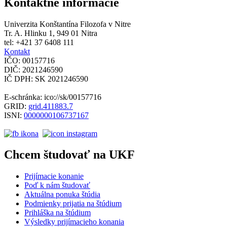
Kontaktné informácie
Univerzita Konštantína Filozofa v Nitre
Tr. A. Hlinku 1, 949 01 Nitra
tel: +421 37 6408 111
Kontakt
IČO: 00157716
DIČ: 2021246590
IČ DPH: SK 2021246590
E-schránka: ico://sk/00157716
GRID:
grid.411883.7
ISNI:
0000000106737167
Chcem študovať na UKF
Prijímacie konanie
Poď k nám študovať
Aktuálna ponuka štúdia
Podmienky prijatia na štúdium
Prihláška na štúdium
Výsledky prijímacieho konania