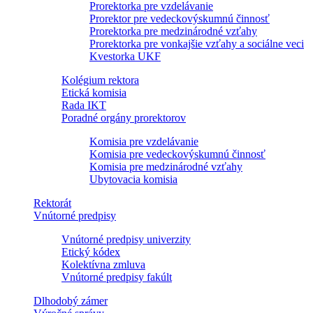
Prorektorka pre vzdelávanie
Prorektor pre vedeckovýskumnú činnosť
Prorektorka pre medzinárodné vzťahy
Prorektorka pre vonkajšie vzťahy a sociálne veci
Kvestorka UKF
Kolégium rektora
Etická komisia
Rada IKT
Poradné orgány prorektorov
Komisia pre vzdelávanie
Komisia pre vedeckovýskumnú činnosť
Komisia pre medzinárodné vzťahy
Ubytovacia komisia
Rektorát
Vnútorné predpisy
Vnútorné predpisy univerzity
Etický kódex
Kolektívna zmluva
Vnútorné predpisy fakúlt
Dlhodobý zámer