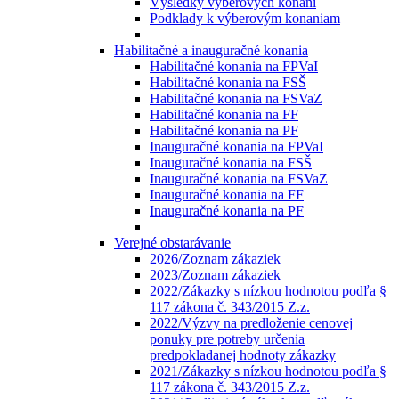
Výsledky výberových konaní
Podklady k výberovým konaniam
Habilitačné a inauguračné konania
Habilitačné konania na FPVaI
Habilitačné konania na FSŠ
Habilitačné konania na FSVaZ
Habilitačné konania na FF
Habilitačné konania na PF
Inauguračné konania na FPVaI
Inauguračné konania na FSŠ
Inauguračné konania na FSVaZ
Inauguračné konania na FF
Inauguračné konania na PF
Verejné obstarávanie
2026/Zoznam zákaziek
2023/Zoznam zákaziek
2022/Zákazky s nízkou hodnotou podľa §
117 zákona č. 343/2015 Z.z.
2022/Výzvy na predloženie cenovej
ponuky pre potreby určenia
predpokladanej hodnoty zákazky
2021/Zákazky s nízkou hodnotou podľa §
117 zákona č. 343/2015 Z.z.