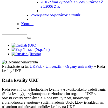
2016/Zákazky podľa § 9 ods. 9 zákona č.
25/2006 Z.z.
Zverejnenie objednávok a faktúr
Kontakt
Nachádzate sa tu:
UKF.sk
»
Univerzita
»
Orgány univerzity
»
Rada
kvality UKF
Rada kvality UKF
Rada pre vnútorné hodnotenie kvality vysokoškolského vzdelávania
(Rada kvality) je výkonným a rozhodovacím orgánom UKF v
oblasti kvality vzdelávania. Rada kvality riadi, monitoruje
a prehodnocuje vnútorný systém riadenia UKF, ktorý je základným
nástrojom uplatňovania politiky kvality na UKF.