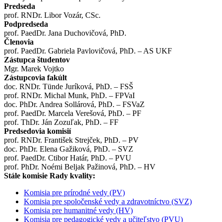
Predseda
prof. RNDr. Libor Vozár, CSc.
Podpredseda
prof. PaedDr. Jana Duchovičová, PhD.
Členovia
prof. PaedDr. Gabriela Pavlovičová, PhD. – AS UKF
Zástupca študentov
Mgr. Marek Vojtko
Zástupcovia fakúlt
doc. RNDr. Tünde Juríková, PhD. – FSŠ
prof. RNDr. Michal Munk, PhD. – FPVaI
doc. PhDr. Andrea Sollárová, PhD. – FSVaZ
prof. PaedDr. Marcela Verešová, PhD. – PF
prof. ThDr. Ján Zozuľak, PhD. – FF
Predsedovia komisií
prof. RNDr. František Strejček, PhD. – PV
doc. PhDr. Elena Gažiková, PhD. – SVZ
prof. PaedDr. Ctibor Határ, PhD. – PVU
prof. PhDr. Noémi Beljak Pažinová, PhD. – HV
Stále komisie Rady kvality:
Komisia pre prírodné vedy (PV)
Komisia pre spoločenské vedy a zdravotníctvo (SVZ)
Komisia pre humanitné vedy (HV)
Komisia pre pedagogické vedy a učiteľstvo (PVU)