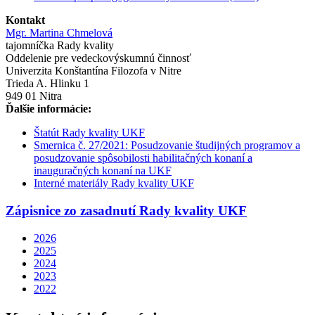
Kontakt
Mgr. Martina Chmelová
tajomníčka Rady kvality
Oddelenie pre vedeckovýskumnú činnosť
Univerzita Konštantína Filozofa v Nitre
Trieda A. Hlinku 1
949 01 Nitra
Ďalšie informácie:
Štatút Rady kvality UKF
Smernica č. 27/2021: Posudzovanie študijných programov a
posudzovanie spôsobilosti habilitačných konaní a
inauguračných konaní na UKF
Interné materiály Rady kvality UKF
Zápisnice
zo zasadnutí Rady kvality UKF
2026
2025
2024
2023
2022