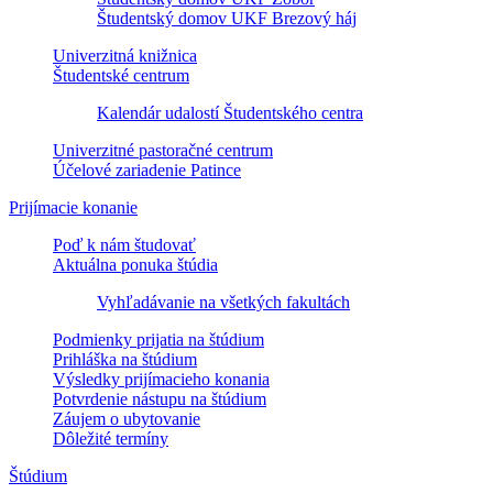
Študentský domov UKF Brezový háj
Univerzitná knižnica
Študentské centrum
Kalendár udalostí Študentského centra
Univerzitné pastoračné centrum
Účelové zariadenie Patince
Prijímacie konanie
Poď k nám študovať
Aktuálna ponuka štúdia
Vyhľadávanie na všetkých fakultách
Podmienky prijatia na štúdium
Prihláška na štúdium
Výsledky prijímacieho konania
Potvrdenie nástupu na štúdium
Záujem o ubytovanie
Dôležité termíny
Štúdium