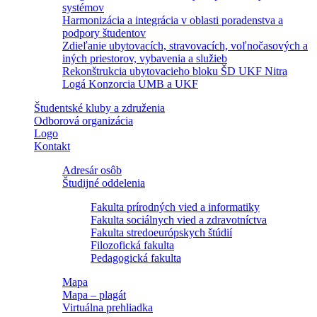
systémov
Harmonizácia a integrácia v oblasti poradenstva a
podpory študentov
Zdieľanie ubytovacích, stravovacích, voľnočasových a
iných priestorov, vybavenia a služieb
Rekonštrukcia ubytovacieho bloku ŠD UKF Nitra
Logá Konzorcia UMB a UKF
Študentské kluby a združenia
Odborová organizácia
Logo
Kontakt
Adresár osôb
Študijné oddelenia
Fakulta prírodných vied a informatiky
Fakulta sociálnych vied a zdravotníctva
Fakulta stredoeurópskych štúdií
Filozofická fakulta
Pedagogická fakulta
Mapa
Mapa – plagát
Virtuálna prehliadka