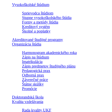
Vysokoškolské štúdium
Sprievodca štúdiom
Stupne vysokoškolského štúdia
Formy a metódy štúdia
Kreditový systém
Školné a poplatky
Akreditované študijné programy
Organizácia štúdia
Harmonogram akademického roka
Zápis na štúdium
Imatrikulácia
Zápis predmetov študijného plánu
Pedagogická prax
Odborná prax
Záverečné práce
Štátne skúšky
Promócie
Doktorandská škola
Kvalita vzdelávania
Rada kvality UKF