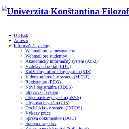
UKF.sk
Adresár
Informačné systémy
Webmail pre zamestnancov
Webmail pre študentov
Akademický informačný systém (AiS2)
Vzdelávací portál (EDU)
Knižničný informačný systém (KIS)
Videokonferenčný systém (MEET)
Registratúra (REG)
Nová registratúra (RDSS)
Stravovací systém
Objednávkový systém (oSYS)
Ubytovací systém (UIS)
Dochádzkový systém (INFOS)
Výkazy práce
Správa dokumentov (DOC)
Správa projektov
Zamestnanecký portál (Sofia Fiori)