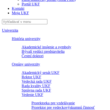
Portál UKF
Kontakt
Moja UKF
Univerzita
História univerzity
Akademické insígnie a symboly
Bývalí vedúci predstavitelia
Čestní doktori
Orgány univerzity
Akademický senát UKF
Rektor UKF
Vedecká rada UKF
Rada kvality UKF
Správna rada UKF
Vedenie UKF
Prorektorka pre vzdelávanie
Prorektor pre vedeckovýskumnú činnosť