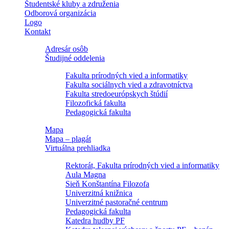
Študentské kluby a združenia
Odborová organizácia
Logo
Kontakt
Adresár osôb
Študijné oddelenia
Fakulta prírodných vied a informatiky
Fakulta sociálnych vied a zdravotníctva
Fakulta stredoeurópskych štúdií
Filozofická fakulta
Pedagogická fakulta
Mapa
Mapa – plagát
Virtuálna prehliadka
Rektorát, Fakulta prírodných vied a informatiky
Aula Magna
Sieň Konštantína Filozofa
Univerzitná knižnica
Univerzitné pastoračné centrum
Pedagogická fakulta
Katedra hudby PF