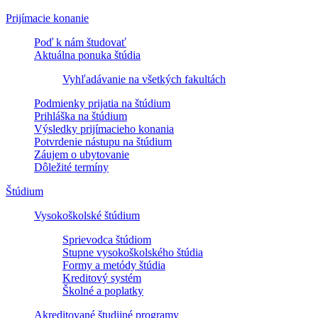
Prijímacie konanie
Poď k nám študovať
Aktuálna ponuka štúdia
Vyhľadávanie na všetkých fakultách
Podmienky prijatia na štúdium
Prihláška na štúdium
Výsledky prijímacieho konania
Potvrdenie nástupu na štúdium
Záujem o ubytovanie
Dôležité termíny
Štúdium
Vysokoškolské štúdium
Sprievodca štúdiom
Stupne vysokoškolského štúdia
Formy a metódy štúdia
Kreditový systém
Školné a poplatky
Akreditované študijné programy