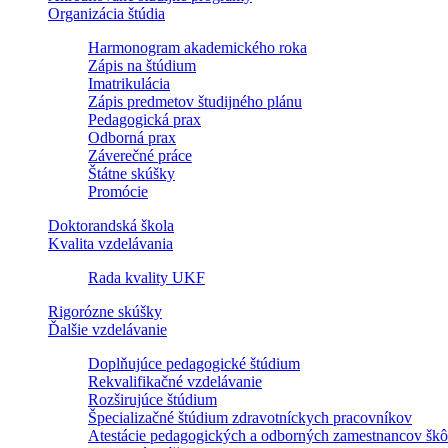
Organizácia štúdia
Harmonogram akademického roka
Zápis na štúdium
Imatrikulácia
Zápis predmetov študijného plánu
Pedagogická prax
Odborná prax
Záverečné práce
Štátne skúšky
Promócie
Doktorandská škola
Kvalita vzdelávania
Rada kvality UKF
Rigorózne skúšky
Ďalšie vzdelávanie
Doplňujúce pedagogické štúdium
Rekvalifikačné vzdelávanie
Rozširujúce štúdium
Špecializačné štúdium zdravotníckych pracovníkov
Atestácie pedagogických a odborných zamestnancov škô