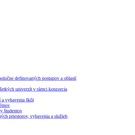
oločne definovaných postupov a oblastí
etkých univerzít v rámci konzorcia
í a vybavenia škôl
stémov
ry študentov
ých priestorov, vybavenia a služieb