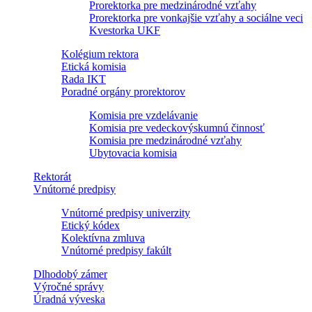
Prorektorka pre medzinárodné vzťahy
Prorektorka pre vonkajšie vzťahy a sociálne veci
Kvestorka UKF
Kolégium rektora
Etická komisia
Rada IKT
Poradné orgány prorektorov
Komisia pre vzdelávanie
Komisia pre vedeckovýskumnú činnosť
Komisia pre medzinárodné vzťahy
Ubytovacia komisia
Rektorát
Vnútorné predpisy
Vnútorné predpisy univerzity
Etický kódex
Kolektívna zmluva
Vnútorné predpisy fakúlt
Dlhodobý zámer
Výročné správy
Úradná výveska