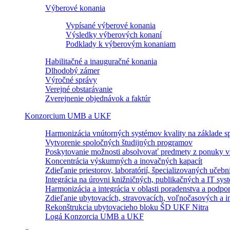
Výberové konania
Vypísané výberové konania
Výsledky výberových konaní
Podklady k výberovým konaniam
Habilitačné a inauguračné konania
Dlhodobý zámer
Výročné správy
Verejné obstarávanie
Zverejnenie objednávok a faktúr
Konzorcium UMB a UKF
Harmonizácia vnútorných systémov kvality na základe sp
Vytvorenie spoločných študijných programov
Poskytovanie možnosti absolvovať predmety z ponuky vš
Koncentrácia výskumných a inovačných kapacít
Zdieľanie priestorov, laboratórií, špecializovaných učebn
Integrácia na úrovni knižničných, publikačných a IT sy
Harmonizácia a integrácia v oblasti poradenstva a podpo
Zdieľanie ubytovacích, stravovacích, voľnočasových a in
Rekonštrukcia ubytovacieho bloku ŠD UKF Nitra
Logá Konzorcia UMB a UKF