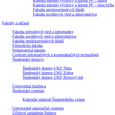
Katedra telesnej výchovy a športu PF – bazén
Katedra telesnej výchovy a športu PF – telocvičňa
Fakulta stredoeurópskych štúdií
Fakulta sociálnych vied a zdravotníctva
Fakulty a súčasti
Fakulta prírodných vied a informatiky
Fakulta sociálnych vied a zdravotníctva
Fakulta stredoeurópskych štúdií
Filozofická fakulta
Pedagogická fakulta
Centrum informačných a komunikačných technológií
Študentské domovy
Študentský domov UKF Nitra
Študentský domov UKF Zobor
Študentský domov UKF Brezový háj
Univerzitná knižnica
Študentské centrum
Kalendár udalostí Študentského centra
Univerzitné pastoračné centrum
Účelové zariadenie Patince