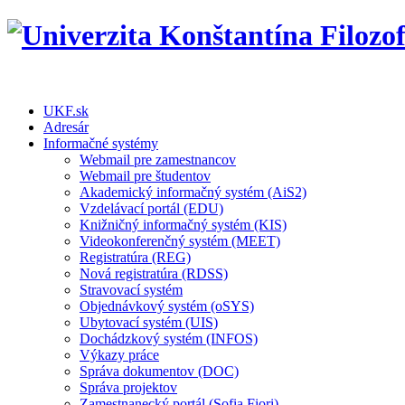
UKF.sk
Adresár
Informačné systémy
Webmail pre zamestnancov
Webmail pre študentov
Akademický informačný systém (AiS2)
Vzdelávací portál (EDU)
Knižničný informačný systém (KIS)
Videokonferenčný systém (MEET)
Registratúra (REG)
Nová registratúra (RDSS)
Stravovací systém
Objednávkový systém (oSYS)
Ubytovací systém (UIS)
Dochádzkový systém (INFOS)
Výkazy práce
Správa dokumentov (DOC)
Správa projektov
Zamestnanecký portál (Sofia Fiori)