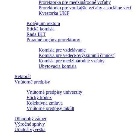
Prorektorka pre medzinárodné vzťahy
Prorektorka pre vonkajšie vzťahy a sociálne veci
Kvestorka UKF
Kolégium rektora
Etická komisia
Rada IKT
Poradné orgány prorektorov
Komisia pre vzdelávanie
Komisia pre vedeckovýskumnú činnosť
Komisia pre medzinárodné vzťahy
Ubytovacia komisia
Rektorát
Vnútorné predpisy
Vnútorné predpisy univerzity
Etický kódex
Kolektívna zmluva
Vnútorné predpisy fakúlt
Dlhodobý zámer
Výročné správy
Úradná výveska