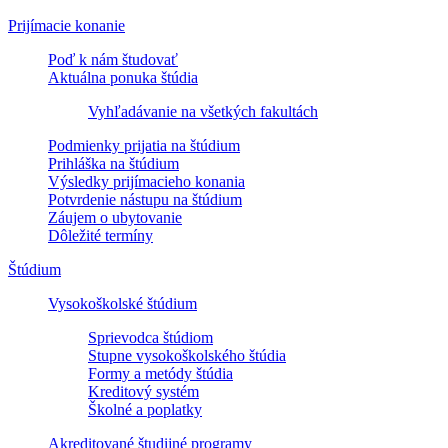
Prijímacie konanie
Poď k nám študovať
Aktuálna ponuka štúdia
Vyhľadávanie na všetkých fakultách
Podmienky prijatia na štúdium
Prihláška na štúdium
Výsledky prijímacieho konania
Potvrdenie nástupu na štúdium
Záujem o ubytovanie
Dôležité termíny
Štúdium
Vysokoškolské štúdium
Sprievodca štúdiom
Stupne vysokoškolského štúdia
Formy a metódy štúdia
Kreditový systém
Školné a poplatky
Akreditované študijné programy