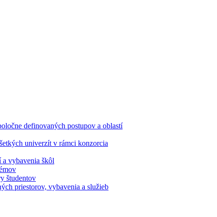
oločne definovaných postupov a oblastí
etkých univerzít v rámci konzorcia
í a vybavenia škôl
stémov
ry študentov
ých priestorov, vybavenia a služieb