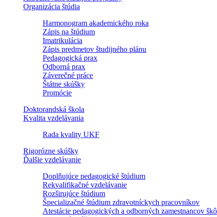
Organizácia štúdia
Harmonogram akademického roka
Zápis na štúdium
Imatrikulácia
Zápis predmetov študijného plánu
Pedagogická prax
Odborná prax
Záverečné práce
Štátne skúšky
Promócie
Doktorandská škola
Kvalita vzdelávania
Rada kvality UKF
Rigorózne skúšky
Ďalšie vzdelávanie
Doplňujúce pedagogické štúdium
Rekvalifikačné vzdelávanie
Rozširujúce štúdium
Špecializačné štúdium zdravotníckych pracovníkov
Atestácie pedagogických a odborných zamestnancov škô