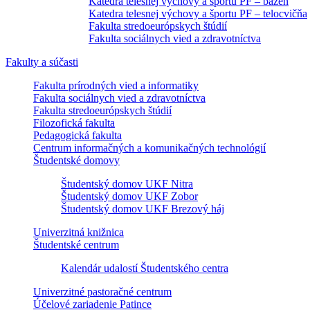
Katedra telesnej výchovy a športu PF – bazén
Katedra telesnej výchovy a športu PF – telocvičňa
Fakulta stredoeurópskych štúdií
Fakulta sociálnych vied a zdravotníctva
Fakulty a súčasti
Fakulta prírodných vied a informatiky
Fakulta sociálnych vied a zdravotníctva
Fakulta stredoeurópskych štúdií
Filozofická fakulta
Pedagogická fakulta
Centrum informačných a komunikačných technológií
Študentské domovy
Študentský domov UKF Nitra
Študentský domov UKF Zobor
Študentský domov UKF Brezový háj
Univerzitná knižnica
Študentské centrum
Kalendár udalostí Študentského centra
Univerzitné pastoračné centrum
Účelové zariadenie Patince