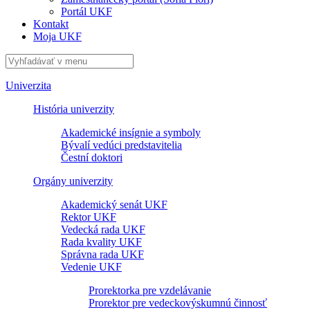
Portál UKF
Kontakt
Moja UKF
Univerzita
História univerzity
Akademické insígnie a symboly
Bývalí vedúci predstavitelia
Čestní doktori
Orgány univerzity
Akademický senát UKF
Rektor UKF
Vedecká rada UKF
Rada kvality UKF
Správna rada UKF
Vedenie UKF
Prorektorka pre vzdelávanie
Prorektor pre vedeckovýskumnú činnosť