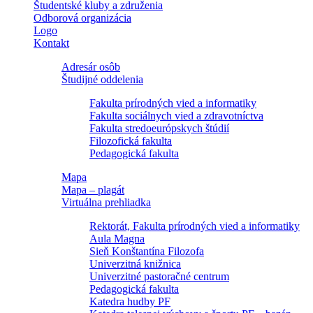
Študentské kluby a združenia
Odborová organizácia
Logo
Kontakt
Adresár osôb
Študijné oddelenia
Fakulta prírodných vied a informatiky
Fakulta sociálnych vied a zdravotníctva
Fakulta stredoeurópskych štúdií
Filozofická fakulta
Pedagogická fakulta
Mapa
Mapa – plagát
Virtuálna prehliadka
Rektorát, Fakulta prírodných vied a informatiky
Aula Magna
Sieň Konštantína Filozofa
Univerzitná knižnica
Univerzitné pastoračné centrum
Pedagogická fakulta
Katedra hudby PF