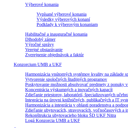
Výberové konania
Vypísané výberové konania
Výsledky výberových konaní
Podklady k výberovým konaniam
Habilitačné a inauguračné konania
Dlhodobý zámer
Výročné správy
Verejné obstarávanie
Zverejnenie objednávok a faktúr
Konzorcium UMB a UKF
Harmonizácia vnútorných systémov kvality na základe sp
Vytvorenie spoločných študijných programov
Poskytovanie možnosti absolvovať predmety z ponuky vš
Koncentrácia výskumných a inovačných kapacít
Zdieľanie priestorov, laboratórií, špecializovaných učebn
Integrácia na úrovni knižničných, publikačných a IT sy
Harmonizácia a integrácia v oblasti poradenstva a podpo
Zdieľanie ubytovacích, stravovacích, voľnočasových a in
Rekonštrukcia ubytovacieho bloku ŠD UKF Nitra
Logá Konzorcia UMB a UKF