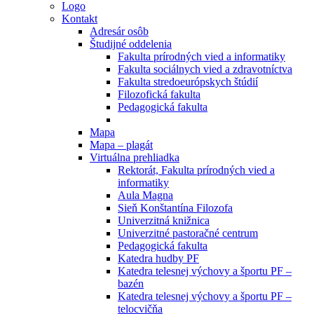
Logo
Kontakt
Adresár osôb
Študijné oddelenia
Fakulta prírodných vied a informatiky
Fakulta sociálnych vied a zdravotníctva
Fakulta stredoeurópskych štúdií
Filozofická fakulta
Pedagogická fakulta
Mapa
Mapa – plagát
Virtuálna prehliadka
Rektorát, Fakulta prírodných vied a
informatiky
Aula Magna
Sieň Konštantína Filozofa
Univerzitná knižnica
Univerzitné pastoračné centrum
Pedagogická fakulta
Katedra hudby PF
Katedra telesnej výchovy a športu PF –
bazén
Katedra telesnej výchovy a športu PF –
telocvičňa