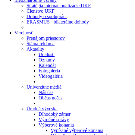
Medzinárodné vzťahy
Stratégia internacionalizácie UKF
Členstvo UKF
Dohody o spolupráci
ERASMUS+ bilaterálne dohody
Verejnosť
Prenájom priestorov
Štátna reklama
Aktuality
Udalosti
Oznamy
Kalendár
Fotogaléria
Videogaléria
Univerzitné médiá
Náš čas
Občas nečas
Úradná výveska
Dlhodobý zámer
Výročné správy
Výberové konania
Vypísané výberové konania