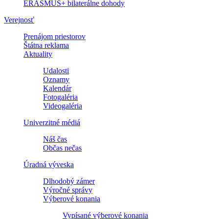
ERASMUS+ bilaterálne dohody
Verejnosť
Prenájom priestorov
Štátna reklama
Aktuality
Udalosti
Oznamy
Kalendár
Fotogaléria
Videogaléria
Univerzitné médiá
Náš čas
Občas nečas
Úradná výveska
Dlhodobý zámer
Výročné správy
Výberové konania
Vypísané výberové konania