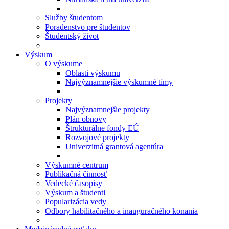
Služby študentom
Poradenstvo pre študentov
Študentský život
Výskum
O výskume
Oblasti výskumu
Najvýznamnejšie výskumné tímy
Projekty
Najvýznamnejšie projekty
Plán obnovy
Štrukturálne fondy EÚ
Rozvojové projekty
Univerzitná grantová agentúra
Výskumné centrum
Publikačná činnosť
Vedecké časopisy
Výskum a študenti
Popularizácia vedy
Odbory habilitačného a inauguračného konania