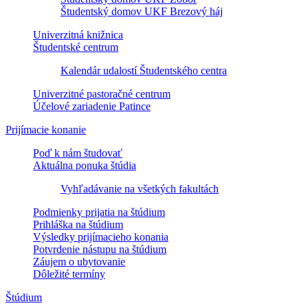
Študentský domov UKF Brezový háj
Univerzitná knižnica
Študentské centrum
Kalendár udalostí Študentského centra
Univerzitné pastoračné centrum
Účelové zariadenie Patince
Prijímacie konanie
Poď k nám študovať
Aktuálna ponuka štúdia
Vyhľadávanie na všetkých fakultách
Podmienky prijatia na štúdium
Prihláška na štúdium
Výsledky prijímacieho konania
Potvrdenie nástupu na štúdium
Záujem o ubytovanie
Dôležité termíny
Štúdium