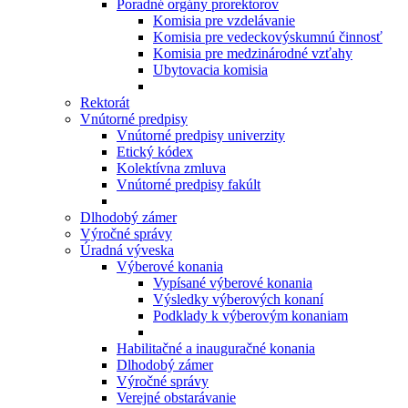
Poradné orgány prorektorov
Komisia pre vzdelávanie
Komisia pre vedeckovýskumnú činnosť
Komisia pre medzinárodné vzťahy
Ubytovacia komisia
Rektorát
Vnútorné predpisy
Vnútorné predpisy univerzity
Etický kódex
Kolektívna zmluva
Vnútorné predpisy fakúlt
Dlhodobý zámer
Výročné správy
Úradná výveska
Výberové konania
Vypísané výberové konania
Výsledky výberových konaní
Podklady k výberovým konaniam
Habilitačné a inauguračné konania
Dlhodobý zámer
Výročné správy
Verejné obstarávanie