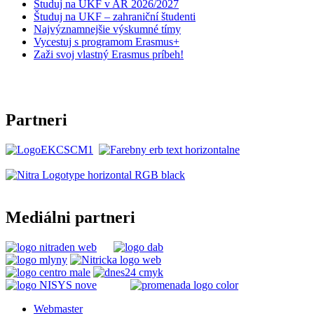
Študuj na UKF v AR 2026/2027
Študuj na UKF – zahraniční študenti
Najvýznamnejšie výskumné tímy
Vycestuj s programom Erasmus+
Zaži svoj vlastný Erasmus príbeh!
Partneri
Mediálni partneri
Webmaster