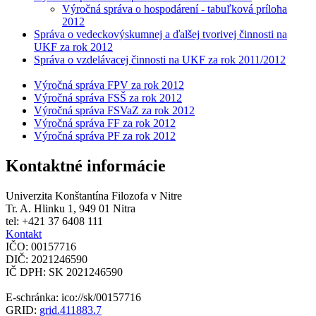
Výročná správa o hospodárení - tabuľková príloha
2012
Správa o vedeckovýskumnej a ďalšej tvorivej činnosti na
UKF za rok 2012
Správa o vzdelávacej činnosti na UKF za rok 2011/2012
Výročná správa FPV za rok 2012
Výročná správa FSŠ za rok 2012
Výročná správa FSVaZ za rok 2012
Výročná správa FF za rok 2012
Výročná správa PF za rok 2012
Kontaktné informácie
Univerzita Konštantína Filozofa v Nitre
Tr. A. Hlinku 1, 949 01 Nitra
tel: +421 37 6408 111
Kontakt
IČO: 00157716
DIČ: 2021246590
IČ DPH: SK 2021246590
E-schránka: ico://sk/00157716
GRID:
grid.411883.7