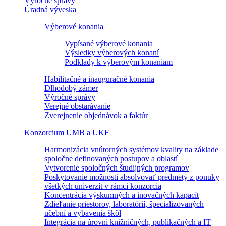
Výročné správy
Úradná výveska
Výberové konania
Vypísané výberové konania
Výsledky výberových konaní
Podklady k výberovým konaniam
Habilitačné a inauguračné konania
Dlhodobý zámer
Výročné správy
Verejné obstarávanie
Zverejnenie objednávok a faktúr
Konzorcium UMB a UKF
Harmonizácia vnútorných systémov kvality na základe
spoločne definovaných postupov a oblastí
Vytvorenie spoločných študijných programov
Poskytovanie možnosti absolvovať predmety z ponuky
všetkých univerzít v rámci konzorcia
Koncentrácia výskumných a inovačných kapacít
Zdieľanie priestorov, laboratórií, špecializovaných
učební a vybavenia škôl
Integrácia na úrovni knižničných, publikačných a IT