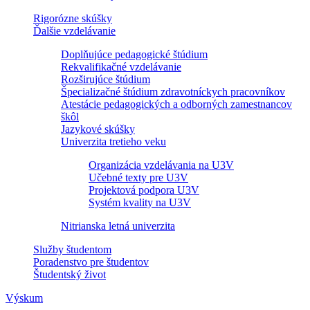
Rigorózne skúšky
Ďalšie vzdelávanie
Doplňujúce pedagogické štúdium
Rekvalifikačné vzdelávanie
Rozširujúce štúdium
Špecializačné štúdium zdravotníckych pracovníkov
Atestácie pedagogických a odborných zamestnancov
škôl
Jazykové skúšky
Univerzita tretieho veku
Organizácia vzdelávania na U3V
Učebné texty pre U3V
Projektová podpora U3V
Systém kvality na U3V
Nitrianska letná univerzita
Služby študentom
Poradenstvo pre študentov
Študentský život
Výskum