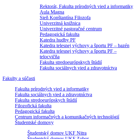
Rektorát, Fakulta prírodných vied a informatiky
Aula Magna
Sieň Konštantína Filozofa
Univerzitná knižnica
Univerzitné pastoračné centrum
Pedagogická fakulta
Katedra hudby PF
Katedra telesnej výchovy a športu PF – bazén
Katedra telesnej výchovy a športu PF –
telocvičňa
Fakulta stredoeurópskych štúdií
Fakulta sociálnych vied a zdravotníctva
Fakulty a súčasti
Fakulta prírodných vied a informatiky
Fakulta sociálnych vied a zdravotníctva
Fakulta stredoeurópskych štúdií
Filozofická fakulta
Pedagogická fakulta
Centrum informačných a komunikačných technológií
Študentské domovy
Študentský domov UKF Nitra
Študentský domov UKF Zobor