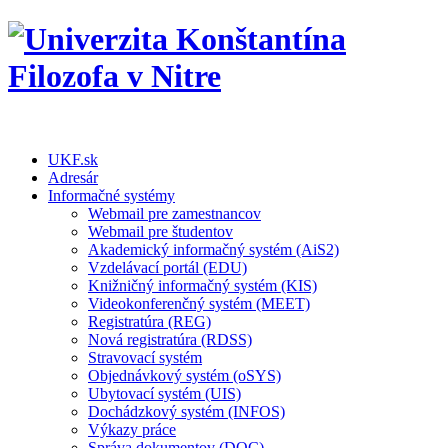
UKF.sk
Adresár
Informačné systémy
Webmail pre zamestnancov
Webmail pre študentov
Akademický informačný systém (AiS2)
Vzdelávací portál (EDU)
Knižničný informačný systém (KIS)
Videokonferenčný systém (MEET)
Registratúra (REG)
Nová registratúra (RDSS)
Stravovací systém
Objednávkový systém (oSYS)
Ubytovací systém (UIS)
Dochádzkový systém (INFOS)
Výkazy práce
Správa dokumentov (DOC)