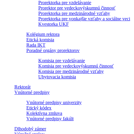
Prorektorka pre vzdelávanie
Prorektor pre vedeckovýskumnú činnosť
Prorektorka pre medzinárodné vzťahy
Prorektorka pre vonkajšie vzťahy a sociálne veci
Kvestorka UKF
Kolégium rektora
Etická komisia
Rada IKT
Poradné orgány prorektorov
Komisia pre vzdelávanie
Komisia pre vedeckovýskumnú činnosť
Komisia pre medzinárodné vzťahy
Ubytovacia komisia
Rektorát
Vnútorné predpisy
Vnútorné predpisy univerzity
Etický kódex
Kolektívna zmluva
Vnútorné predpisy fakúlt
Dlhodobý zámer