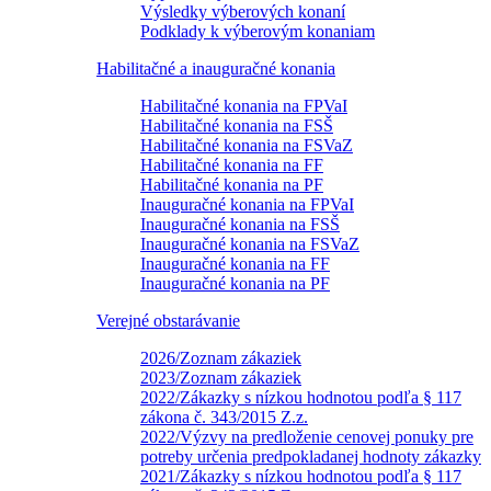
Výsledky výberových konaní
Podklady k výberovým konaniam
Habilitačné a inauguračné konania
Habilitačné konania na FPVaI
Habilitačné konania na FSŠ
Habilitačné konania na FSVaZ
Habilitačné konania na FF
Habilitačné konania na PF
Inauguračné konania na FPVaI
Inauguračné konania na FSŠ
Inauguračné konania na FSVaZ
Inauguračné konania na FF
Inauguračné konania na PF
Verejné obstarávanie
2026/Zoznam zákaziek
2023/Zoznam zákaziek
2022/Zákazky s nízkou hodnotou podľa § 117
zákona č. 343/2015 Z.z.
2022/Výzvy na predloženie cenovej ponuky pre
potreby určenia predpokladanej hodnoty zákazky
2021/Zákazky s nízkou hodnotou podľa § 117