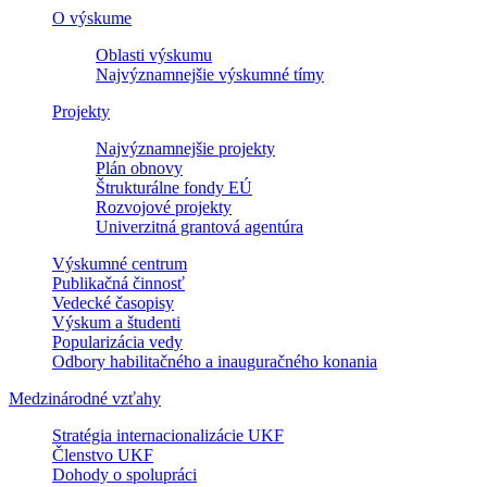
O výskume
Oblasti výskumu
Najvýznamnejšie výskumné tímy
Projekty
Najvýznamnejšie projekty
Plán obnovy
Štrukturálne fondy EÚ
Rozvojové projekty
Univerzitná grantová agentúra
Výskumné centrum
Publikačná činnosť
Vedecké časopisy
Výskum a študenti
Popularizácia vedy
Odbory habilitačného a inauguračného konania
Medzinárodné vzťahy
Stratégia internacionalizácie UKF
Členstvo UKF
Dohody o spolupráci