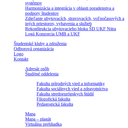
systémov
Harmonizácia a integrácia v oblasti poradenstva a
podpory študentov
Zdieľanie ubytovacích, stravovacích, voľnočasových a
iných priestorov, vybavenia a služieb
Rekonštrukcia ubytovacieho bloku ŠD UKF Nitra
Logá Konzorcia UMB a UKF
Študentské kluby a združenia
Odborová organizácia
Logo
Kontakt
Adresár osôb
Študijné oddelenia
Fakulta prírodných vied a informatiky
Fakulta sociálnych vied a zdravotníctva
Fakulta stredoeurópskych štúdií
Filozofická fakulta
Pedagogická fakulta
Mapa
Mapa – plagát
Virtuálna prehliadka