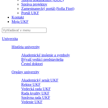
Správa projektov
Zamestnanecký portál (Sofia Fiori)
Portál UKF
Kontakt
Moja UKF
Univerzita
História univerzity
Akademické insígnie a symboly
Bývalí vedúci predstavitelia
Čestní doktori
Orgány univerzity
Akademický senát UKF
Rektor UKF
Vedecká rada UKF
Rada kvality UKF
Správna rada UKF
Vedenie UKF