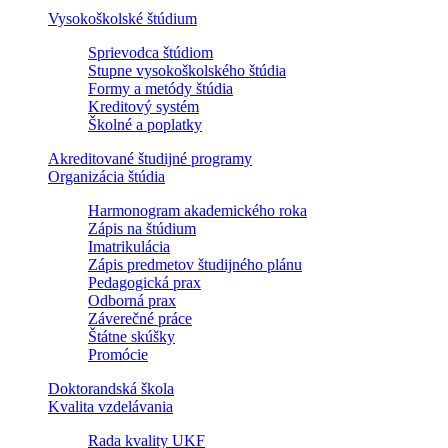
Vysokoškolské štúdium
Sprievodca štúdiom
Stupne vysokoškolského štúdia
Formy a metódy štúdia
Kreditový systém
Školné a poplatky
Akreditované študijné programy
Organizácia štúdia
Harmonogram akademického roka
Zápis na štúdium
Imatrikulácia
Zápis predmetov študijného plánu
Pedagogická prax
Odborná prax
Záverečné práce
Štátne skúšky
Promócie
Doktorandská škola
Kvalita vzdelávania
Rada kvality UKF