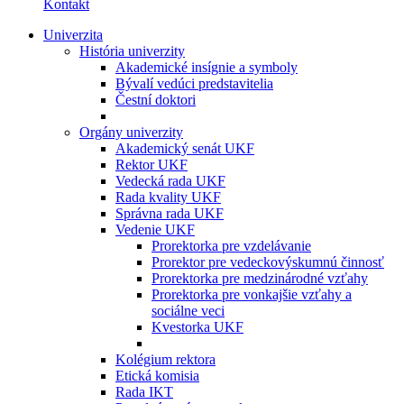
Kontakt
Univerzita
História univerzity
Akademické insígnie a symboly
Bývalí vedúci predstavitelia
Čestní doktori
Orgány univerzity
Akademický senát UKF
Rektor UKF
Vedecká rada UKF
Rada kvality UKF
Správna rada UKF
Vedenie UKF
Prorektorka pre vzdelávanie
Prorektor pre vedeckovýskumnú činnosť
Prorektorka pre medzinárodné vzťahy
Prorektorka pre vonkajšie vzťahy a
sociálne veci
Kvestorka UKF
Kolégium rektora
Etická komisia
Rada IKT