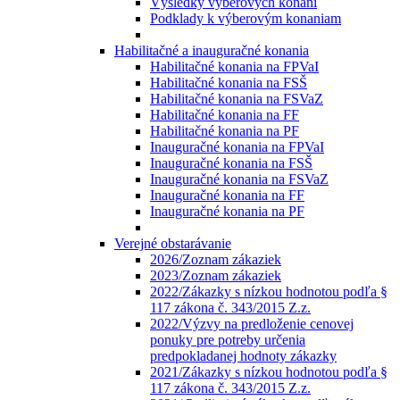
Výsledky výberových konaní
Podklady k výberovým konaniam
Habilitačné a inauguračné konania
Habilitačné konania na FPVaI
Habilitačné konania na FSŠ
Habilitačné konania na FSVaZ
Habilitačné konania na FF
Habilitačné konania na PF
Inauguračné konania na FPVaI
Inauguračné konania na FSŠ
Inauguračné konania na FSVaZ
Inauguračné konania na FF
Inauguračné konania na PF
Verejné obstarávanie
2026/Zoznam zákaziek
2023/Zoznam zákaziek
2022/Zákazky s nízkou hodnotou podľa §
117 zákona č. 343/2015 Z.z.
2022/Výzvy na predloženie cenovej
ponuky pre potreby určenia
predpokladanej hodnoty zákazky
2021/Zákazky s nízkou hodnotou podľa §
117 zákona č. 343/2015 Z.z.