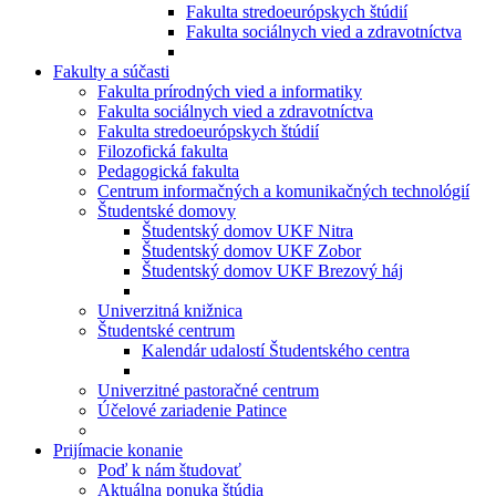
Fakulta stredoeurópskych štúdií
Fakulta sociálnych vied a zdravotníctva
Fakulty a súčasti
Fakulta prírodných vied a informatiky
Fakulta sociálnych vied a zdravotníctva
Fakulta stredoeurópskych štúdií
Filozofická fakulta
Pedagogická fakulta
Centrum informačných a komunikačných technológií
Študentské domovy
Študentský domov UKF Nitra
Študentský domov UKF Zobor
Študentský domov UKF Brezový háj
Univerzitná knižnica
Študentské centrum
Kalendár udalostí Študentského centra
Univerzitné pastoračné centrum
Účelové zariadenie Patince
Prijímacie konanie
Poď k nám študovať
Aktuálna ponuka štúdia