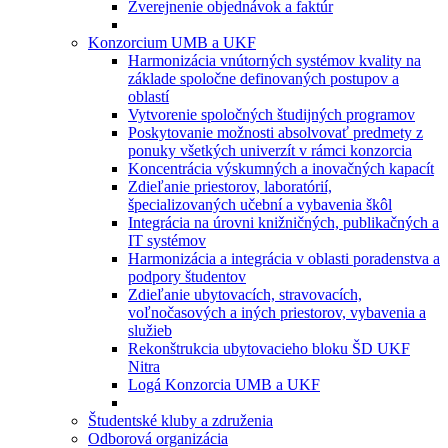
Zverejnenie objednávok a faktúr
Konzorcium UMB a UKF
Harmonizácia vnútorných systémov kvality na
základe spoločne definovaných postupov a
oblastí
Vytvorenie spoločných študijných programov
Poskytovanie možnosti absolvovať predmety z
ponuky všetkých univerzít v rámci konzorcia
Koncentrácia výskumných a inovačných kapacít
Zdieľanie priestorov, laboratórií,
špecializovaných učební a vybavenia škôl
Integrácia na úrovni knižničných, publikačných a
IT systémov
Harmonizácia a integrácia v oblasti poradenstva a
podpory študentov
Zdieľanie ubytovacích, stravovacích,
voľnočasových a iných priestorov, vybavenia a
služieb
Rekonštrukcia ubytovacieho bloku ŠD UKF
Nitra
Logá Konzorcia UMB a UKF
Študentské kluby a združenia
Odborová organizácia