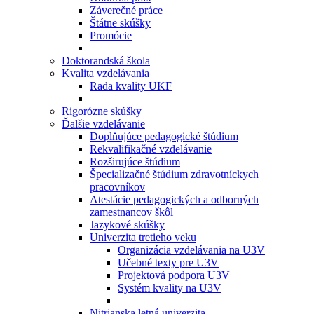
Záverečné práce
Štátne skúšky
Promócie
Doktorandská škola
Kvalita vzdelávania
Rada kvality UKF
Rigorózne skúšky
Ďalšie vzdelávanie
Doplňujúce pedagogické štúdium
Rekvalifikačné vzdelávanie
Rozširujúce štúdium
Špecializačné štúdium zdravotníckych
pracovníkov
Atestácie pedagogických a odborných
zamestnancov škôl
Jazykové skúšky
Univerzita tretieho veku
Organizácia vzdelávania na U3V
Učebné texty pre U3V
Projektová podpora U3V
Systém kvality na U3V
Nitrianska letná univerzita