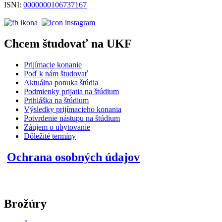
ISNI:
0000000106737167
Chcem študovať na UKF
Prijímacie konanie
Poď k nám študovať
Aktuálna ponuka štúdia
Podmienky prijatia na štúdium
Prihláška na štúdium
Výsledky prijímacieho konania
Potvrdenie nástupu na štúdium
Záujem o ubytovanie
Dôležité termíny
Ochrana osobných údajov
Brožúry