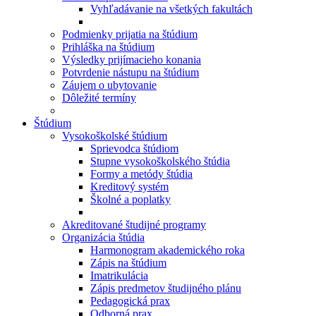
Vyhľadávanie na všetkých fakultách
Podmienky prijatia na štúdium
Prihláška na štúdium
Výsledky prijímacieho konania
Potvrdenie nástupu na štúdium
Záujem o ubytovanie
Dôležité termíny
Štúdium
Vysokoškolské štúdium
Sprievodca štúdiom
Stupne vysokoškolského štúdia
Formy a metódy štúdia
Kreditový systém
Školné a poplatky
Akreditované študijné programy
Organizácia štúdia
Harmonogram akademického roka
Zápis na štúdium
Imatrikulácia
Zápis predmetov študijného plánu
Pedagogická prax
Odborná prax