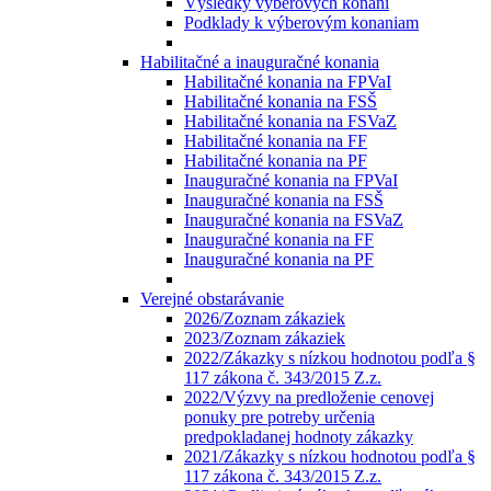
Výsledky výberových konaní
Podklady k výberovým konaniam
Habilitačné a inauguračné konania
Habilitačné konania na FPVaI
Habilitačné konania na FSŠ
Habilitačné konania na FSVaZ
Habilitačné konania na FF
Habilitačné konania na PF
Inauguračné konania na FPVaI
Inauguračné konania na FSŠ
Inauguračné konania na FSVaZ
Inauguračné konania na FF
Inauguračné konania na PF
Verejné obstarávanie
2026/Zoznam zákaziek
2023/Zoznam zákaziek
2022/Zákazky s nízkou hodnotou podľa §
117 zákona č. 343/2015 Z.z.
2022/Výzvy na predloženie cenovej
ponuky pre potreby určenia
predpokladanej hodnoty zákazky
2021/Zákazky s nízkou hodnotou podľa §
117 zákona č. 343/2015 Z.z.