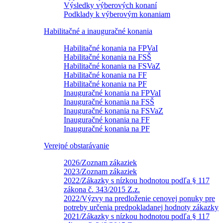
Výsledky výberových konaní
Podklady k výberovým konaniam
Habilitačné a inauguračné konania
Habilitačné konania na FPVaI
Habilitačné konania na FSŠ
Habilitačné konania na FSVaZ
Habilitačné konania na FF
Habilitačné konania na PF
Inauguračné konania na FPVaI
Inauguračné konania na FSŠ
Inauguračné konania na FSVaZ
Inauguračné konania na FF
Inauguračné konania na PF
Verejné obstarávanie
2026/Zoznam zákaziek
2023/Zoznam zákaziek
2022/Zákazky s nízkou hodnotou podľa § 117
zákona č. 343/2015 Z.z.
2022/Výzvy na predloženie cenovej ponuky pre
potreby určenia predpokladanej hodnoty zákazky
2021/Zákazky s nízkou hodnotou podľa § 117