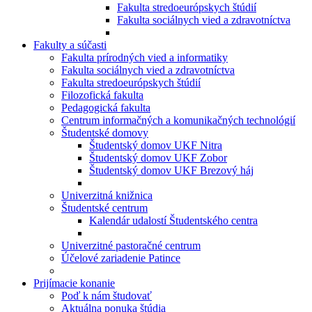
Fakulta stredoeurópskych štúdií
Fakulta sociálnych vied a zdravotníctva
Fakulty a súčasti
Fakulta prírodných vied a informatiky
Fakulta sociálnych vied a zdravotníctva
Fakulta stredoeurópskych štúdií
Filozofická fakulta
Pedagogická fakulta
Centrum informačných a komunikačných technológií
Študentské domovy
Študentský domov UKF Nitra
Študentský domov UKF Zobor
Študentský domov UKF Brezový háj
Univerzitná knižnica
Študentské centrum
Kalendár udalostí Študentského centra
Univerzitné pastoračné centrum
Účelové zariadenie Patince
Prijímacie konanie
Poď k nám študovať
Aktuálna ponuka štúdia