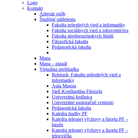
Logo
Kontakt
Adresár osôb
Študijné oddelenia
Fakulta prírodných vied a informatiky
Fakulta sociálnych vied a zdravotníctva
Fakulta stredoeurópskych štúdií
Filozofická fakulta
Pedagogická fakulta
Mapa
Mapa – plagát
Virtuálna prehliadka
Rektorát, Fakulta prírodných vied a
informatiky
Aula Magna
Sieň Konštantína Filozofa
Univerzitná knižnica
Univerzitné pastoračné centrum
Pedagogická fakulta
Katedra hudby PF
Katedra telesnej výchovy a športu PF –
bazén
Katedra telesnej výchovy a športu PF –
telocvičňa