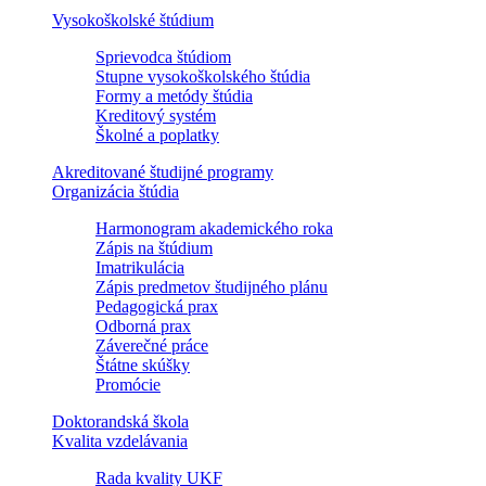
Vysokoškolské štúdium
Sprievodca štúdiom
Stupne vysokoškolského štúdia
Formy a metódy štúdia
Kreditový systém
Školné a poplatky
Akreditované študijné programy
Organizácia štúdia
Harmonogram akademického roka
Zápis na štúdium
Imatrikulácia
Zápis predmetov študijného plánu
Pedagogická prax
Odborná prax
Záverečné práce
Štátne skúšky
Promócie
Doktorandská škola
Kvalita vzdelávania
Rada kvality UKF