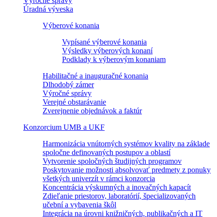
Výročné správy
Úradná výveska
Výberové konania
Vypísané výberové konania
Výsledky výberových konaní
Podklady k výberovým konaniam
Habilitačné a inauguračné konania
Dlhodobý zámer
Výročné správy
Verejné obstarávanie
Zverejnenie objednávok a faktúr
Konzorcium UMB a UKF
Harmonizácia vnútorných systémov kvality na základe
spoločne definovaných postupov a oblastí
Vytvorenie spoločných študijných programov
Poskytovanie možnosti absolvovať predmety z ponuky
všetkých univerzít v rámci konzorcia
Koncentrácia výskumných a inovačných kapacít
Zdieľanie priestorov, laboratórií, špecializovaných
učební a vybavenia škôl
Integrácia na úrovni knižničných, publikačných a IT