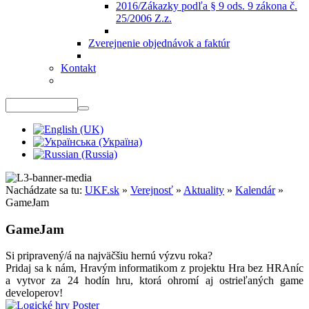
2016/Zákazky podľa § 9 ods. 9 zákona č.
25/2006 Z.z.
Zverejnenie objednávok a faktúr
Kontakt
Nachádzate sa tu:
UKF.sk
»
Verejnosť
»
Aktuality
»
Kalendár
»
GameJam
GameJam
Si pripravený/á na najväčšiu hernú výzvu roka?
Pridaj sa k nám, Hravým informatikom z projektu Hra bez HRAníc
a vytvor za 24 hodín hru, ktorá ohromí aj ostrieľaných game
developerov!