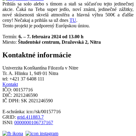
Prihlás sa solo alebo s tímom a staň sa súčasťou tejto jedinečnej
akcie. Čaká na Teba super jedlo, noví známi, jedinečné zážitky,
nové skúsenosti skvelá atmosféra a hlavná výhra 500€ a ďalšie
ceny! Nečakaj a prihlás sa už dnes
TU
.
Tento projekt je podporený Európskou úniou.
Termín:
6. – 7. februára 2024 od 13.00 h
Miesto:
Študentské centrum, Dražovská 2, Nitra
Kontaktné informácie
Univerzita Konštantína Filozofa v Nitre
Tr. A. Hlinku 1, 949 01 Nitra
tel: +421 37 6408 111
Kontakt
IČO: 00157716
DIČ: 2021246590
IČ DPH: SK 2021246590
E-schránka: ico://sk/00157716
GRID:
grid.411883.7
ISNI:
0000000106737167