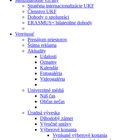
Medzinárodné vzťahy
Stratégia internacionalizácie UKF
Členstvo UKF
Dohody o spolupráci
ERASMUS+ bilaterálne dohody
Verejnosť
Prenájom priestorov
Štátna reklama
Aktuality
Udalosti
Oznamy
Kalendár
Fotogaléria
Videogaléria
Univerzitné médiá
Náš čas
Občas nečas
Úradná výveska
Dlhodobý zámer
Výročné správy
Výberové konania
Vypísané výberové konania