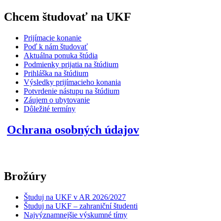
Chcem študovať na UKF
Prijímacie konanie
Poď k nám študovať
Aktuálna ponuka štúdia
Podmienky prijatia na štúdium
Prihláška na štúdium
Výsledky prijímacieho konania
Potvrdenie nástupu na štúdium
Záujem o ubytovanie
Dôležité termíny
Ochrana osobných údajov
Brožúry
Študuj na UKF v AR 2026/2027
Študuj na UKF – zahraniční študenti
Najvýznamnejšie výskumné tímy