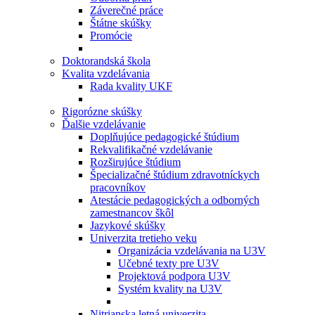
Záverečné práce
Štátne skúšky
Promócie
Doktorandská škola
Kvalita vzdelávania
Rada kvality UKF
Rigorózne skúšky
Ďalšie vzdelávanie
Doplňujúce pedagogické štúdium
Rekvalifikačné vzdelávanie
Rozširujúce štúdium
Špecializačné štúdium zdravotníckych
pracovníkov
Atestácie pedagogických a odborných
zamestnancov škôl
Jazykové skúšky
Univerzita tretieho veku
Organizácia vzdelávania na U3V
Učebné texty pre U3V
Projektová podpora U3V
Systém kvality na U3V
Nitrianska letná univerzita