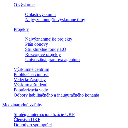
O výskume
Oblasti výskumu
Najvýznamnejšie výskumné tímy
Projekty
Najvýznamnejšie projekty
Plán obnovy
Štrukturálne fondy EÚ
Rozvojové projekty
Univerzitná grantová agentúra
Výskumné centrum
Publikačná činnosť
Vedecké časopisy
Výskum a študenti
Popularizácia vedy
Odbory habilitačného a inauguračného konania
Medzinárodné vzťahy
Stratégia internacionalizácie UKF
Členstvo UKF
Dohody o spolupráci