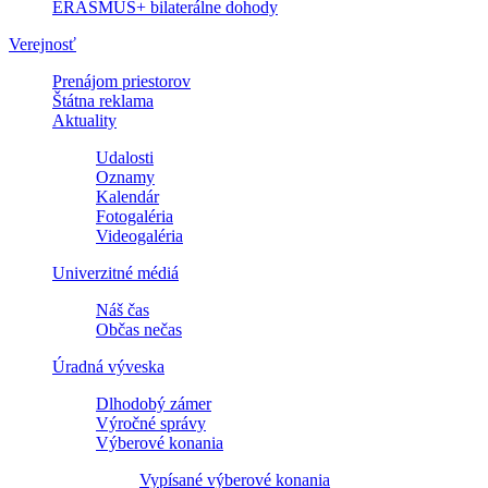
ERASMUS+ bilaterálne dohody
Verejnosť
Prenájom priestorov
Štátna reklama
Aktuality
Udalosti
Oznamy
Kalendár
Fotogaléria
Videogaléria
Univerzitné médiá
Náš čas
Občas nečas
Úradná výveska
Dlhodobý zámer
Výročné správy
Výberové konania
Vypísané výberové konania