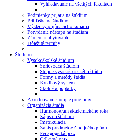
Vyhľadávanie na všetkých fakultách
Podmienky prijatia na štúdium
Prihláška na štúdium
Výsledky prijímacieho konania
Potvrdenie nástupu na štúdium
Záujem o ubytovanie
Dôležité termíny
Štúdium
Vysokoškolské štúdium
Sprievodca štúdiom
Stupne vysokoškolského štúdia
Formy a metódy štúdia
Kreditový systém
Školné a poplatky
Akreditované študijné programy
Organizácia štúdia
Harmonogram akademického roka
Zápis na štúdium
Imatrikulácia
Zápis predmetov študijného plánu
Pedagogická prax
Odborná prax