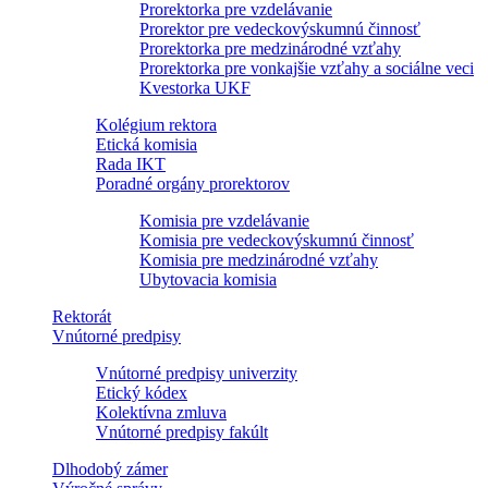
Prorektorka pre vzdelávanie
Prorektor pre vedeckovýskumnú činnosť
Prorektorka pre medzinárodné vzťahy
Prorektorka pre vonkajšie vzťahy a sociálne veci
Kvestorka UKF
Kolégium rektora
Etická komisia
Rada IKT
Poradné orgány prorektorov
Komisia pre vzdelávanie
Komisia pre vedeckovýskumnú činnosť
Komisia pre medzinárodné vzťahy
Ubytovacia komisia
Rektorát
Vnútorné predpisy
Vnútorné predpisy univerzity
Etický kódex
Kolektívna zmluva
Vnútorné predpisy fakúlt
Dlhodobý zámer