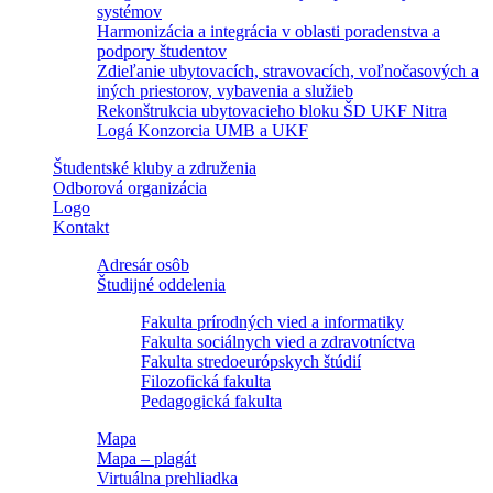
systémov
Harmonizácia a integrácia v oblasti poradenstva a
podpory študentov
Zdieľanie ubytovacích, stravovacích, voľnočasových a
iných priestorov, vybavenia a služieb
Rekonštrukcia ubytovacieho bloku ŠD UKF Nitra
Logá Konzorcia UMB a UKF
Študentské kluby a združenia
Odborová organizácia
Logo
Kontakt
Adresár osôb
Študijné oddelenia
Fakulta prírodných vied a informatiky
Fakulta sociálnych vied a zdravotníctva
Fakulta stredoeurópskych štúdií
Filozofická fakulta
Pedagogická fakulta
Mapa
Mapa – plagát
Virtuálna prehliadka