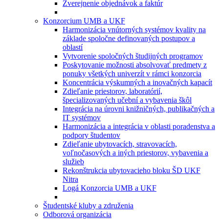
Zverejnenie objednávok a faktúr
Konzorcium UMB a UKF
Harmonizácia vnútorných systémov kvality na
základe spoločne definovaných postupov a
oblastí
Vytvorenie spoločných študijných programov
Poskytovanie možnosti absolvovať predmety z
ponuky všetkých univerzít v rámci konzorcia
Koncentrácia výskumných a inovačných kapacít
Zdieľanie priestorov, laboratórií,
špecializovaných učební a vybavenia škôl
Integrácia na úrovni knižničných, publikačných a
IT systémov
Harmonizácia a integrácia v oblasti poradenstva a
podpory študentov
Zdieľanie ubytovacích, stravovacích,
voľnočasových a iných priestorov, vybavenia a
služieb
Rekonštrukcia ubytovacieho bloku ŠD UKF
Nitra
Logá Konzorcia UMB a UKF
Študentské kluby a združenia
Odborová organizácia