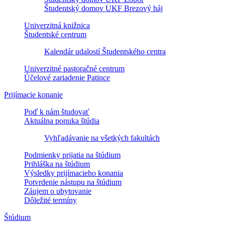
Študentský domov UKF Brezový háj
Univerzitná knižnica
Študentské centrum
Kalendár udalostí Študentského centra
Univerzitné pastoračné centrum
Účelové zariadenie Patince
Prijímacie konanie
Poď k nám študovať
Aktuálna ponuka štúdia
Vyhľadávanie na všetkých fakultách
Podmienky prijatia na štúdium
Prihláška na štúdium
Výsledky prijímacieho konania
Potvrdenie nástupu na štúdium
Záujem o ubytovanie
Dôležité termíny
Štúdium