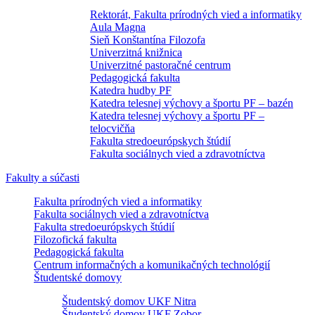
Rektorát, Fakulta prírodných vied a informatiky
Aula Magna
Sieň Konštantína Filozofa
Univerzitná knižnica
Univerzitné pastoračné centrum
Pedagogická fakulta
Katedra hudby PF
Katedra telesnej výchovy a športu PF – bazén
Katedra telesnej výchovy a športu PF –
telocvičňa
Fakulta stredoeurópskych štúdií
Fakulta sociálnych vied a zdravotníctva
Fakulty a súčasti
Fakulta prírodných vied a informatiky
Fakulta sociálnych vied a zdravotníctva
Fakulta stredoeurópskych štúdií
Filozofická fakulta
Pedagogická fakulta
Centrum informačných a komunikačných technológií
Študentské domovy
Študentský domov UKF Nitra
Študentský domov UKF Zobor