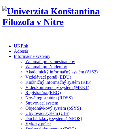
UKF.sk
Adresár
Informačné systémy
Webmail pre zamestnancov
Webmail pre študentov
Akademický informačný systém (AiS2)
Vzdelávací portál (EDU)
Knižničný informačný systém (KIS)
Videokonferenčný systém (MEET)
Registratúra (REG)
Nová registratúra (RDSS)
Stravovací systém
Objednávkový systém (oSYS)
Ubytovací systém (UIS)
Dochádzkový systém (INFOS)
Výkazy práce
Správa dokumentov (DOC)