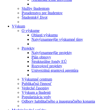
Služby študentom
Poradenstvo pre študentov
Študentský život
Výskum
O výskume
Oblasti výskumu
Najvýznamnejšie výskumné tímy
Projekty
Najvýznamnejšie projekty
Plán obnovy
Štrukturálne fondy EÚ
Rozvojové projekty
Univerzitná grantová agentúra
Výskumné centrum
Publikačná činnosť
Vedecké časopisy
Výskum a študenti
Popularizácia vedy
Odbory habilitačného a inauguračného konania