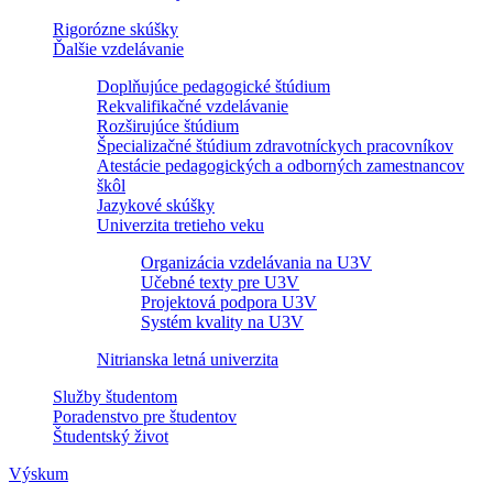
Rigorózne skúšky
Ďalšie vzdelávanie
Doplňujúce pedagogické štúdium
Rekvalifikačné vzdelávanie
Rozširujúce štúdium
Špecializačné štúdium zdravotníckych pracovníkov
Atestácie pedagogických a odborných zamestnancov
škôl
Jazykové skúšky
Univerzita tretieho veku
Organizácia vzdelávania na U3V
Učebné texty pre U3V
Projektová podpora U3V
Systém kvality na U3V
Nitrianska letná univerzita
Služby študentom
Poradenstvo pre študentov
Študentský život
Výskum