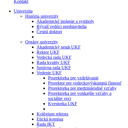
Kontakt
Univerzita
História univerzity
Akademické insígnie a symboly
Bývalí vedúci predstavitelia
Čestní doktori
Orgány univerzity
Akademický senát UKF
Rektor UKF
Vedecká rada UKF
Rada kvality UKF
Správna rada UKF
Vedenie UKF
Prorektorka pre vzdelávanie
Prorektor pre vedeckovýskumnú činnosť
Prorektorka pre medzinárodné vzťahy
Prorektorka pre vonkajšie vzťahy a
sociálne veci
Kvestorka UKF
Kolégium rektora
Etická komisia
Rada IKT