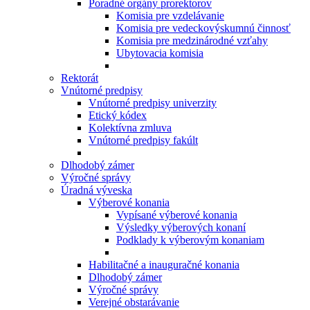
Poradné orgány prorektorov
Komisia pre vzdelávanie
Komisia pre vedeckovýskumnú činnosť
Komisia pre medzinárodné vzťahy
Ubytovacia komisia
Rektorát
Vnútorné predpisy
Vnútorné predpisy univerzity
Etický kódex
Kolektívna zmluva
Vnútorné predpisy fakúlt
Dlhodobý zámer
Výročné správy
Úradná výveska
Výberové konania
Vypísané výberové konania
Výsledky výberových konaní
Podklady k výberovým konaniam
Habilitačné a inauguračné konania
Dlhodobý zámer
Výročné správy
Verejné obstarávanie