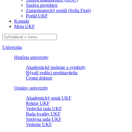
Správa projektov
Zamestnanecký portál (Sofia Fiori)
Portál UKF
Kontakt
Moja UKF
Univerzita
História univerzity
Akademické insígnie a symboly
Bývalí vedúci predstavitelia
Čestní doktori
Orgány univerzity
Akademický senát UKF
Rektor UKF
Vedecká rada UKF
Rada kvality UKF
Správna rada UKF
Vedenie UKF