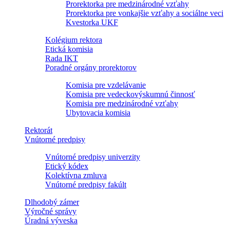
Prorektorka pre medzinárodné vzťahy
Prorektorka pre vonkajšie vzťahy a sociálne veci
Kvestorka UKF
Kolégium rektora
Etická komisia
Rada IKT
Poradné orgány prorektorov
Komisia pre vzdelávanie
Komisia pre vedeckovýskumnú činnosť
Komisia pre medzinárodné vzťahy
Ubytovacia komisia
Rektorát
Vnútorné predpisy
Vnútorné predpisy univerzity
Etický kódex
Kolektívna zmluva
Vnútorné predpisy fakúlt
Dlhodobý zámer
Výročné správy
Úradná výveska