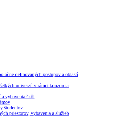
oločne definovaných postupov a oblastí
etkých univerzít v rámci konzorcia
í a vybavenia škôl
stémov
ry študentov
ých priestorov, vybavenia a služieb