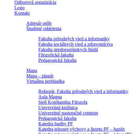
Odborová organizácia
Logo
Kontakt
Adresár osôb
Študijné oddelenia
Fakulta prírodných vied a informatiky
Fakulta sociálnych vied a zdravotníctva
Fakulta stredoeurópskych štúdií
Filozofická fakulta
Pedagogická fakulta
Mapa
Mapa – plagát
Virtuálna prehliadka
Rektorát, Fakulta prírodných vied a informatiky
Aula Magna
Sieň Konštantína Filozofa
Univerzitná knižnica
Univerzitné pastoračné centrum
Pedagogická fakulta
Katedra hudby PF
Katedra telesnej výchovy a športu PF – bazén