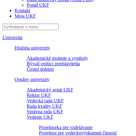
Portál UKF
Kontakt
Moja UKF
Univerzita
História univerzity
Akademické insígnie a symboly
Bývalí vedúci predstavitelia
Čestní doktori
Orgány univerzity
Akademický senát UKF
Rektor UKF
Vedecká rada UKF
Rada kvality UKF
Správna rada UKF
Vedenie UKF
Prorektorka pre vzdelávanie
Prorektor pre vedeckovýskumnú činnosť