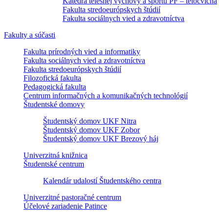
Katedra telesnej výchovy a športu PF – telocvičňa
Fakulta stredoeurópskych štúdií
Fakulta sociálnych vied a zdravotníctva
Fakulty a súčasti
Fakulta prírodných vied a informatiky
Fakulta sociálnych vied a zdravotníctva
Fakulta stredoeurópskych štúdií
Filozofická fakulta
Pedagogická fakulta
Centrum informačných a komunikačných technológií
Študentské domovy
Študentský domov UKF Nitra
Študentský domov UKF Zobor
Študentský domov UKF Brezový háj
Univerzitná knižnica
Študentské centrum
Kalendár udalostí Študentského centra
Univerzitné pastoračné centrum
Účelové zariadenie Patince