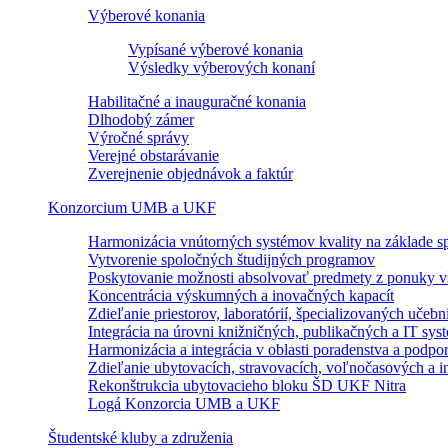
Výberové konania
Vypísané výberové konania
Výsledky výberových konaní
Habilitačné a inauguračné konania
Dlhodobý zámer
Výročné správy
Verejné obstarávanie
Zverejnenie objednávok a faktúr
Konzorcium UMB a UKF
Harmonizácia vnútorných systémov kvality na základe sp
Vytvorenie spoločných študijných programov
Poskytovanie možnosti absolvovať predmety z ponuky vš
Koncentrácia výskumných a inovačných kapacít
Zdieľanie priestorov, laboratórií, špecializovaných učebn
Integrácia na úrovni knižničných, publikačných a IT sy
Harmonizácia a integrácia v oblasti poradenstva a podpo
Zdieľanie ubytovacích, stravovacích, voľnočasových a in
Rekonštrukcia ubytovacieho bloku ŠD UKF Nitra
Logá Konzorcia UMB a UKF
Študentské kluby a združenia