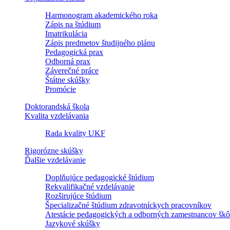
Harmonogram akademického roka
Zápis na štúdium
Imatrikulácia
Zápis predmetov študijného plánu
Pedagogická prax
Odborná prax
Záverečné práce
Štátne skúšky
Promócie
Doktorandská škola
Kvalita vzdelávania
Rada kvality UKF
Rigorózne skúšky
Ďalšie vzdelávanie
Doplňujúce pedagogické štúdium
Rekvalifikačné vzdelávanie
Rozširujúce štúdium
Špecializačné štúdium zdravotníckych pracovníkov
Atestácie pedagogických a odborných zamestnancov škô
Jazykové skúšky