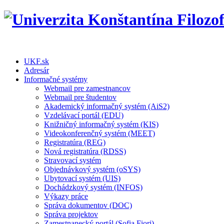
UKF.sk
Adresár
Informačné systémy
Webmail pre zamestnancov
Webmail pre študentov
Akademický informačný systém (AiS2)
Vzdelávací portál (EDU)
Knižničný informačný systém (KIS)
Videokonferenčný systém (MEET)
Registratúra (REG)
Nová registratúra (RDSS)
Stravovací systém
Objednávkový systém (oSYS)
Ubytovací systém (UIS)
Dochádzkový systém (INFOS)
Výkazy práce
Správa dokumentov (DOC)
Správa projektov
Zamestnanecký portál (Sofia Fiori)