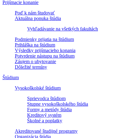
Prijímacie konanie
Poď k nám študovať
Aktuálna ponuka štúdia
Vyhľadávanie na všetkých fakultách
Podmienky prijatia na štúdium
Prihláška na štúdium
Výsledky prijímacieho konania
Potvrdenie nástupu na štúdium
Záujem o ubytovanie
Dôležité termíny
Štúdium
Vysokoškolské štúdium
Sprievodca štúdiom
Stupne vysokoškolského štúdia
Formy a metódy štúdia
Kreditový systém
Školné a poplatky
Akreditované študijné programy
Organizácia štúdia