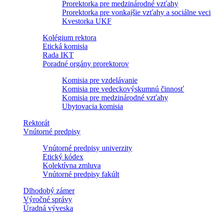
Prorektorka pre medzinárodné vzťahy
Prorektorka pre vonkajšie vzťahy a sociálne veci
Kvestorka UKF
Kolégium rektora
Etická komisia
Rada IKT
Poradné orgány prorektorov
Komisia pre vzdelávanie
Komisia pre vedeckovýskumnú činnosť
Komisia pre medzinárodné vzťahy
Ubytovacia komisia
Rektorát
Vnútorné predpisy
Vnútorné predpisy univerzity
Etický kódex
Kolektívna zmluva
Vnútorné predpisy fakúlt
Dlhodobý zámer
Výročné správy
Úradná výveska