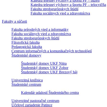
Katedra telesnej výchovy a športu PF – bazén
Katedra telesnej výchovy a športu PF – telocvičňa
Fakulta stredoeurópskych štúdií
Fakulta sociálnych vied a zdravotníctva
Fakulty a súčasti
Fakulta prírodných vied a informatiky
Fakulta sociálnych vied a zdravotníctva
Fakulta stredoeurópskych štúdií
Filozofická fakulta
Pedagogická fakulta
Centrum informačných a komunikačných technológií
Študentské domovy
Študentský domov UKF Nitra
Študentský domov UKF Zobor
Študentský domov UKF Brezový háj
Univerzitná knižnica
Študentské centrum
Kalendár udalostí Študentského centra
Univerzitné pastoračné centrum
Účelové zariadenie Patince