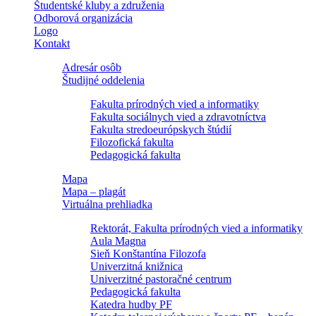
Študentské kluby a združenia
Odborová organizácia
Logo
Kontakt
Adresár osôb
Študijné oddelenia
Fakulta prírodných vied a informatiky
Fakulta sociálnych vied a zdravotníctva
Fakulta stredoeurópskych štúdií
Filozofická fakulta
Pedagogická fakulta
Mapa
Mapa – plagát
Virtuálna prehliadka
Rektorát, Fakulta prírodných vied a informatiky
Aula Magna
Sieň Konštantína Filozofa
Univerzitná knižnica
Univerzitné pastoračné centrum
Pedagogická fakulta
Katedra hudby PF