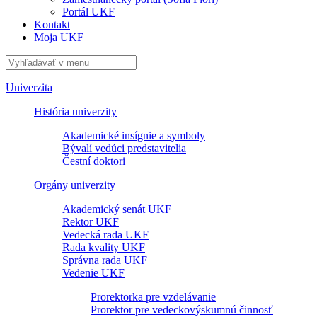
Portál UKF
Kontakt
Moja UKF
Univerzita
História univerzity
Akademické insígnie a symboly
Bývalí vedúci predstavitelia
Čestní doktori
Orgány univerzity
Akademický senát UKF
Rektor UKF
Vedecká rada UKF
Rada kvality UKF
Správna rada UKF
Vedenie UKF
Prorektorka pre vzdelávanie
Prorektor pre vedeckovýskumnú činnosť