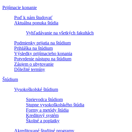
Prijímacie konanie
Poď k nám študovať
Aktuálna ponuka štúdia
Vyhľadávanie na všetkých fakultách
Podmienky prijatia na štúdium
Prihláška na štúdium
Výsledky prijímacieho konania
Potvrdenie nástupu na štúdium
Záujem o ubytovanie
Dôležité termíny
Štúdium
Vysokoškolské štúdium
Sprievodca štúdiom
Stupne vysokoškolského štúdia
Formy a metódy štúdia
Kreditový systém
Školné a poplatky
Akreditované študijné programy