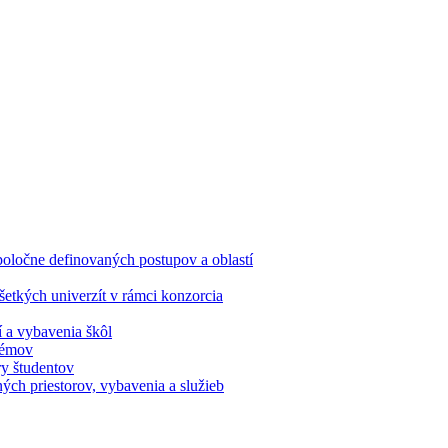
oločne definovaných postupov a oblastí
etkých univerzít v rámci konzorcia
í a vybavenia škôl
stémov
ry študentov
ých priestorov, vybavenia a služieb