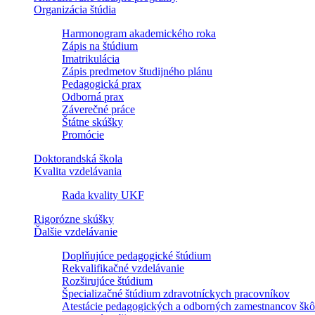
Organizácia štúdia
Harmonogram akademického roka
Zápis na štúdium
Imatrikulácia
Zápis predmetov študijného plánu
Pedagogická prax
Odborná prax
Záverečné práce
Štátne skúšky
Promócie
Doktorandská škola
Kvalita vzdelávania
Rada kvality UKF
Rigorózne skúšky
Ďalšie vzdelávanie
Doplňujúce pedagogické štúdium
Rekvalifikačné vzdelávanie
Rozširujúce štúdium
Špecializačné štúdium zdravotníckych pracovníkov
Atestácie pedagogických a odborných zamestnancov škô