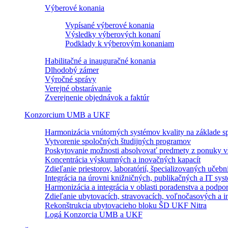
Výberové konania
Vypísané výberové konania
Výsledky výberových konaní
Podklady k výberovým konaniam
Habilitačné a inauguračné konania
Dlhodobý zámer
Výročné správy
Verejné obstarávanie
Zverejnenie objednávok a faktúr
Konzorcium UMB a UKF
Harmonizácia vnútorných systémov kvality na základe sp
Vytvorenie spoločných študijných programov
Poskytovanie možnosti absolvovať predmety z ponuky vš
Koncentrácia výskumných a inovačných kapacít
Zdieľanie priestorov, laboratórií, špecializovaných učebn
Integrácia na úrovni knižničných, publikačných a IT sy
Harmonizácia a integrácia v oblasti poradenstva a podpo
Zdieľanie ubytovacích, stravovacích, voľnočasových a in
Rekonštrukcia ubytovacieho bloku ŠD UKF Nitra
Logá Konzorcia UMB a UKF