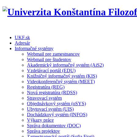
UKF.sk
Adresár
Informačné systémy
Webmail pre zamestnancov
Webmail pre študentov
Akademický informačný systém (AiS2)
Vzdelávací portál (EDU)
Knižničný informačný systém (KIS)
Videokonferenčný systém (MEET)
Registratúra (REG)
Nová registratúra (RDSS)
Stravovací systém
Objednávkový systém (oSYS)
Ubytovací systém (UIS)
Dochádzkový systém (INFOS)
Výkazy práce
Správa dokumentov (DOC)
Správa projektov
Zamestnanecký portál (Sofia Fiori)