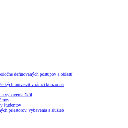
oločne definovaných postupov a oblastí
etkých univerzít v rámci konzorcia
í a vybavenia škôl
stémov
ry študentov
ých priestorov, vybavenia a služieb