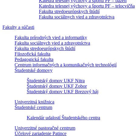
Katedra telesnej výchovy a športu PF – bazén
Katedra telesnej výchovy a športu PF – telocvičňa
Fakulta stredoeurópskych štúdií
Fakulta sociálnych vied a zdravotníctva
Fakulty a súčasti
Fakulta prírodných vied a informatiky
Fakulta sociálnych vied a zdravotníctva
Fakulta stredoeurópskych štúdií
Filozofická fakulta
Pedagogická fakulta
Centrum informačných a komunikačných technológií
Študentské domovy
Študentský domov UKF Nitra
Študentský domov UKF Zobor
Študentský domov UKF Brezový háj
Univerzitná knižnica
Študentské centrum
Kalendár udalostí Študentského centra
Univerzitné pastoračné centrum
Účelové zariadenie Patince