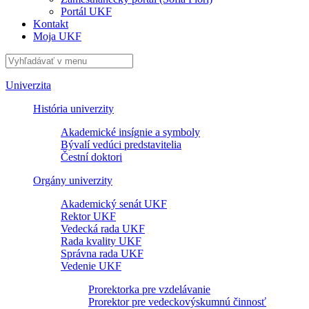
Portál UKF
Kontakt
Moja UKF
Univerzita
História univerzity
Akademické insígnie a symboly
Bývalí vedúci predstavitelia
Čestní doktori
Orgány univerzity
Akademický senát UKF
Rektor UKF
Vedecká rada UKF
Rada kvality UKF
Správna rada UKF
Vedenie UKF
Prorektorka pre vzdelávanie
Prorektor pre vedeckovýskumnú činnosť