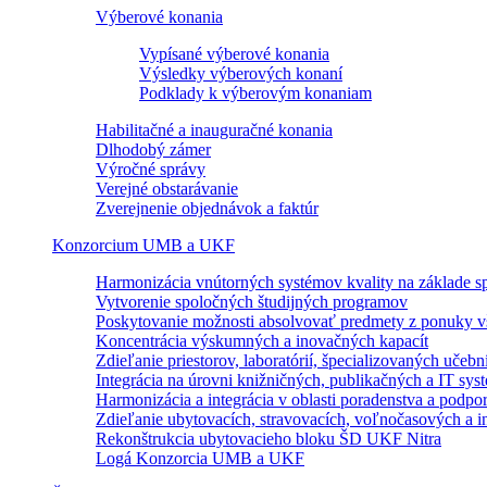
Výberové konania
Vypísané výberové konania
Výsledky výberových konaní
Podklady k výberovým konaniam
Habilitačné a inauguračné konania
Dlhodobý zámer
Výročné správy
Verejné obstarávanie
Zverejnenie objednávok a faktúr
Konzorcium UMB a UKF
Harmonizácia vnútorných systémov kvality na základe sp
Vytvorenie spoločných študijných programov
Poskytovanie možnosti absolvovať predmety z ponuky vš
Koncentrácia výskumných a inovačných kapacít
Zdieľanie priestorov, laboratórií, špecializovaných učebn
Integrácia na úrovni knižničných, publikačných a IT sy
Harmonizácia a integrácia v oblasti poradenstva a podpo
Zdieľanie ubytovacích, stravovacích, voľnočasových a in
Rekonštrukcia ubytovacieho bloku ŠD UKF Nitra
Logá Konzorcia UMB a UKF