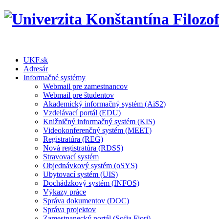
UKF.sk
Adresár
Informačné systémy
Webmail pre zamestnancov
Webmail pre študentov
Akademický informačný systém (AiS2)
Vzdelávací portál (EDU)
Knižničný informačný systém (KIS)
Videokonferenčný systém (MEET)
Registratúra (REG)
Nová registratúra (RDSS)
Stravovací systém
Objednávkový systém (oSYS)
Ubytovací systém (UIS)
Dochádzkový systém (INFOS)
Výkazy práce
Správa dokumentov (DOC)
Správa projektov
Zamestnanecký portál (Sofia Fiori)