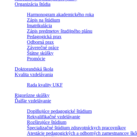
Organizácia štúdia
Harmonogram akademického roka
Zápis na štúdium
Imatrikulácia
Zápis predmetov študijného plánu
Pedagogická prax
Odborná prax
Záverečné práce
Štátne skúšky
Promócie
Doktorandská škola
Kvalita vzdelávania
Rada kvality UKF
Rigorózne skúšky
Ďalšie vzdelávanie
Doplňujúce pedagogické štúdium
Rekvalifikačné vzdelávanie
Rozširujúce štúdium
Špecializačné štúdium zdravotníckych pracovníkov
Atestácie pedagogických a odborných zamestnancov škô