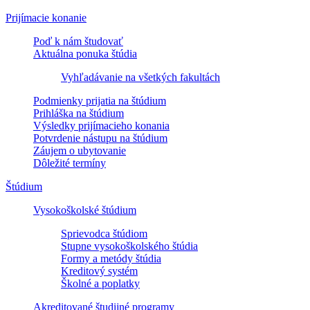
Prijímacie konanie
Poď k nám študovať
Aktuálna ponuka štúdia
Vyhľadávanie na všetkých fakultách
Podmienky prijatia na štúdium
Prihláška na štúdium
Výsledky prijímacieho konania
Potvrdenie nástupu na štúdium
Záujem o ubytovanie
Dôležité termíny
Štúdium
Vysokoškolské štúdium
Sprievodca štúdiom
Stupne vysokoškolského štúdia
Formy a metódy štúdia
Kreditový systém
Školné a poplatky
Akreditované študijné programy