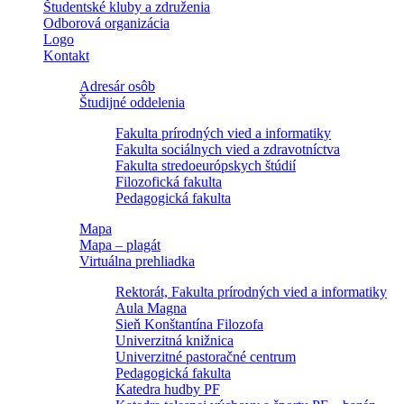
Študentské kluby a združenia
Odborová organizácia
Logo
Kontakt
Adresár osôb
Študijné oddelenia
Fakulta prírodných vied a informatiky
Fakulta sociálnych vied a zdravotníctva
Fakulta stredoeurópskych štúdií
Filozofická fakulta
Pedagogická fakulta
Mapa
Mapa – plagát
Virtuálna prehliadka
Rektorát, Fakulta prírodných vied a informatiky
Aula Magna
Sieň Konštantína Filozofa
Univerzitná knižnica
Univerzitné pastoračné centrum
Pedagogická fakulta
Katedra hudby PF