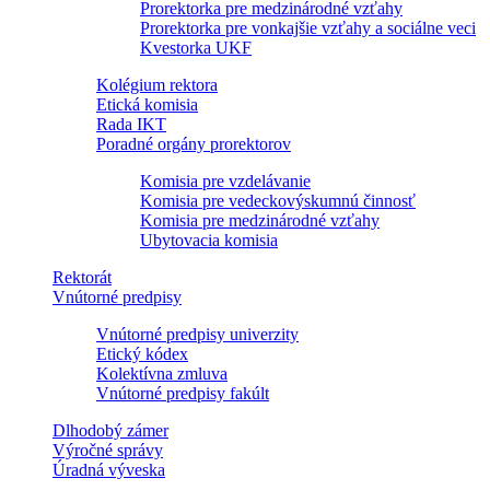
Prorektorka pre medzinárodné vzťahy
Prorektorka pre vonkajšie vzťahy a sociálne veci
Kvestorka UKF
Kolégium rektora
Etická komisia
Rada IKT
Poradné orgány prorektorov
Komisia pre vzdelávanie
Komisia pre vedeckovýskumnú činnosť
Komisia pre medzinárodné vzťahy
Ubytovacia komisia
Rektorát
Vnútorné predpisy
Vnútorné predpisy univerzity
Etický kódex
Kolektívna zmluva
Vnútorné predpisy fakúlt
Dlhodobý zámer
Výročné správy
Úradná výveska