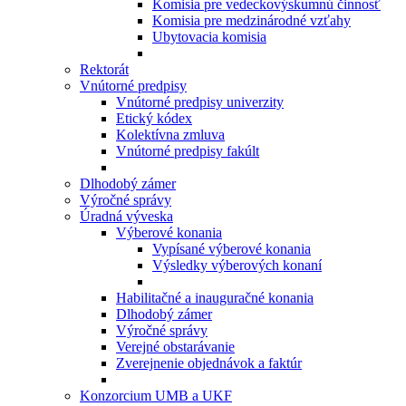
Komisia pre vedeckovýskumnú činnosť
Komisia pre medzinárodné vzťahy
Ubytovacia komisia
Rektorát
Vnútorné predpisy
Vnútorné predpisy univerzity
Etický kódex
Kolektívna zmluva
Vnútorné predpisy fakúlt
Dlhodobý zámer
Výročné správy
Úradná výveska
Výberové konania
Vypísané výberové konania
Výsledky výberových konaní
Habilitačné a inauguračné konania
Dlhodobý zámer
Výročné správy
Verejné obstarávanie
Zverejnenie objednávok a faktúr
Konzorcium UMB a UKF