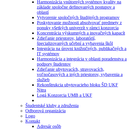
Harmonizácia vnútorných systémov kvality na
základe spoločne definovaných postupov a
oblastí
Vytvorenie spoločných študijných programov
Poskytovanie možnosti absolvovať predmety z
ponuky všetkých univerzít v rámci konzorcia
Koncentrácia výskumných a inovačných kapacít
Zdieľanie priestorov, laboratórií,
špecializovaných učební a vybavenia škôl
Integrácia na úrovni knižničných, publikačných a
IT systémov
Harmonizácia a integrácia v oblasti poradenstva a
podpory študentov
Zdieľanie ubytovacích, stravovacích,
voľnočasových a iných priestorov, vybavenia a
služieb
Rekonštrukcia ubytovacieho bloku ŠD UKF
Nitra
Logá Konzorcia UMB a UKF
Študentské kluby a združenia
Odborová organizácia
Logo
Kontakt
Adresár osôb