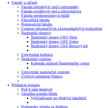
Fakulty a súčasti
Fakulta prírodných vied a informatiky
Fakulta sociálnych vied a zdravotníctva
Fakulta stredoeurópskych štúdií
Filozofická fakulta
Pedagogická fakulta
Centrum informačných a komunikačných technológií
Študentské domovy
Študentský domov UKF Nitra
Študentský domov UKF Zobor
Študentský domov UKF Brezový háj
Univerzitná knižnica
Študentské centrum
Kalendár udalostí Študentského centra
Univerzitné pastoračné centrum
Účelové zariadenie Patince
Prijímacie konanie
Poď k nám študovať
Aktuálna ponuka štúdia
Vyhľadávanie na všetkých fakultách
Podmienky prijatia na štúdium