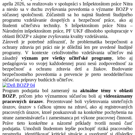
apríla 2026, sa realizovalo v spolupráci s Inšpektorátom práce Nitra
a nieslo sa v duchu zvyšovania povedomia o význame BOZP v
súčasnej spoločnosti. Zúčastnili sa ho najmä študenti študijného
programu vzdelávanie dospelých a bezpečnosť práce, ako aj
študenti učiteľstva techniky. S Inšpektorátom práce Nitra –
Národným inšpektorátom práce, PF UKF dlhodobo spolupracuje v
oblasti BOZP v záujme zvyšovania kvality vzdelávania.
Zároveň je potrebné zdôrazniť, že problematika bezpečnosti a
ochrany zdravia pri práci nie je dôležitá len pre uvedené študijné
programy. V kontexte celoživotného vzdelávania učiteľov má
zásadný
význam pre všetky učiteľské programy
, lebo aj
pedagógovia vo svojej každodennej praxi nesú zodpovednosť za
bezpečnosť a ochranu zdravia detí a žiakov. Budovanie
bezpečnostného povedomia a prevencie je preto neoddeliteľnou
súčasťou prípravy budúcich učiteľov.
Program podujatia bol zameraný na
aktuálne témy v oblasti
BOZP
, pričom jeho významnou súčasťou boli aj
videozáznamy
pracovných úrazov
. Prezentované boli vyšetrovania smrteľných
úrazov, úrazov s ťažkou ujmou na zdraví, ako aj registrovaných
pracovných úrazov, ktoré poukazovali na konkrétne pochybenia na
strane zamestnávateľa i zamestnanca pri výkone pracovnej činnosti.
Práve tieto konkrétne a názorné príklady tvorili nosnú časť
podujatia. Umožnili študentom lepšie pochopiť riziká pracovného
prostredia, identifikovať kritické situácie a uvedomiť si dôsledky