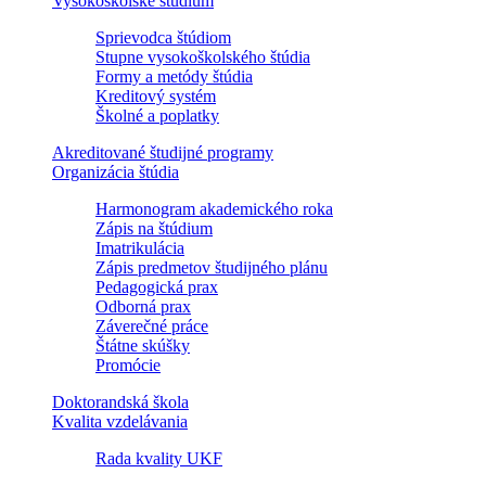
Vysokoškolské štúdium
Sprievodca štúdiom
Stupne vysokoškolského štúdia
Formy a metódy štúdia
Kreditový systém
Školné a poplatky
Akreditované študijné programy
Organizácia štúdia
Harmonogram akademického roka
Zápis na štúdium
Imatrikulácia
Zápis predmetov študijného plánu
Pedagogická prax
Odborná prax
Záverečné práce
Štátne skúšky
Promócie
Doktorandská škola
Kvalita vzdelávania
Rada kvality UKF