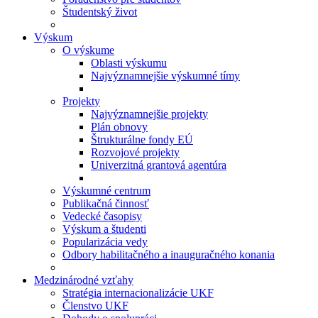
Študentský život
Výskum
O výskume
Oblasti výskumu
Najvýznamnejšie výskumné tímy
Projekty
Najvýznamnejšie projekty
Plán obnovy
Štrukturálne fondy EÚ
Rozvojové projekty
Univerzitná grantová agentúra
Výskumné centrum
Publikačná činnosť
Vedecké časopisy
Výskum a študenti
Popularizácia vedy
Odbory habilitačného a inauguračného konania
Medzinárodné vzťahy
Stratégia internacionalizácie UKF
Členstvo UKF