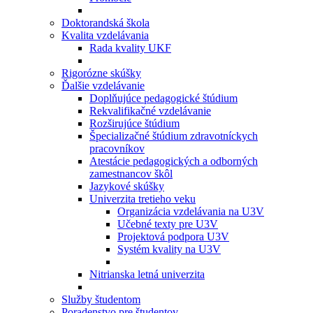
Doktorandská škola
Kvalita vzdelávania
Rada kvality UKF
Rigorózne skúšky
Ďalšie vzdelávanie
Doplňujúce pedagogické štúdium
Rekvalifikačné vzdelávanie
Rozširujúce štúdium
Špecializačné štúdium zdravotníckych
pracovníkov
Atestácie pedagogických a odborných
zamestnancov škôl
Jazykové skúšky
Univerzita tretieho veku
Organizácia vzdelávania na U3V
Učebné texty pre U3V
Projektová podpora U3V
Systém kvality na U3V
Nitrianska letná univerzita
Služby študentom
Poradenstvo pre študentov