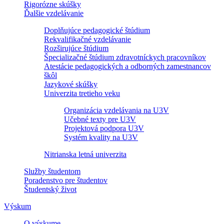
Rigorózne skúšky
Ďalšie vzdelávanie
Doplňujúce pedagogické štúdium
Rekvalifikačné vzdelávanie
Rozširujúce štúdium
Špecializačné štúdium zdravotníckych pracovníkov
Atestácie pedagogických a odborných zamestnancov
škôl
Jazykové skúšky
Univerzita tretieho veku
Organizácia vzdelávania na U3V
Učebné texty pre U3V
Projektová podpora U3V
Systém kvality na U3V
Nitrianska letná univerzita
Služby študentom
Poradenstvo pre študentov
Študentský život
Výskum
O výskume