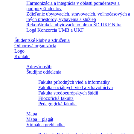
Harmonizácia a integrácia v oblasti poradenstva a
podpory študentov
Zdieľanie ubytovacích, stravovacích, voľnočasových a
iných priestorov, vybavenia a služieb
Rekonštrukcia ubytovacieho bloku ŠD UKF Nitra
Logá Konzorcia UMB a UKF
Študentské kluby a združenia
Odborová organizácia
Logo
Kontakt
Adresár osôb
Študijné oddelenia
Fakulta prírodných vied a informatiky
Fakulta sociálnych vied a zdravotníctva
Fakulta stredoeurópskych štúdií
Filozofická fakulta
Pedagogická fakulta
Mapa
Mapa – plagát
Virtuálna prehliadka