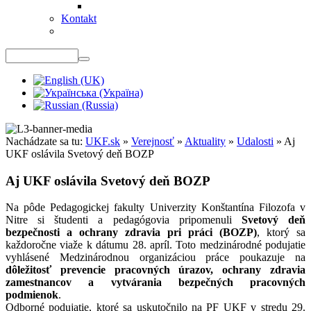
Kontakt
Nachádzate sa tu:
UKF.sk
»
Verejnosť
»
Aktuality
»
Udalosti
»
Aj
UKF oslávila Svetový deň BOZP
Aj UKF oslávila Svetový deň BOZP
Na pôde Pedagogickej fakulty Univerzity Konštantína Filozofa v
Nitre si študenti a pedagógovia pripomenuli
Svetový deň
bezpečnosti a ochrany zdravia pri práci (BOZP)
, ktorý sa
každoročne viaže k dátumu 28. apríl. Toto medzinárodné podujatie
vyhlásené Medzinárodnou organizáciou práce poukazuje na
dôležitosť prevencie pracovných úrazov, ochrany zdravia
zamestnancov a vytvárania bezpečných pracovných
podmienok
.
Odborné podujatie, ktoré sa uskutočnilo na PF UKF v stredu 29.