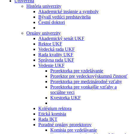
Univerzita
História univerzity
Akademické insígnie a symboly
Bývalí vedúci predstavitelia
Čestní doktori
Orgány univerzity
Akademický senát UKF
Rektor UKF
Vedecká rada UKF
Rada kvality UKF
Správna rada UKF
Vedenie UKF
Prorektorka pre vzdelávanie
Prorektor pre vedeckovýskumnú činnosť
Prorektorka pre medzinárodné vzťahy
Prorektorka pre vonkajšie vzťahy a
sociálne veci
Kvestorka UKF
Kolégium rektora
Etická komisia
Rada IKT
Poradné orgány prorektorov
Komisia pre vzdelávanie