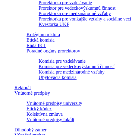
Prorektorka pre vzdelávanie
Prorektor pre vedeckovýskumnú činnosť
Prorektorka pre medzinárodné vzťahy
Prorektorka pre vonkajšie vzťahy a sociálne veci
Kvestorka UKF
Kolégium rektora
Etická komisia
Rada IKT
Poradné orgány prorektorov
Komisia pre vzdelávanie
Komisia pre vedeckovýskumnú činnosť
Komisia pre medzinárodné vzťahy
Ubytovacia komisia
Rektorát
Vnútorné predpisy
Vnútorné predpisy univerzity
Etický kódex
Kolektívna zmluva
Vnútorné predpisy fakúlt
Dlhodobý zámer