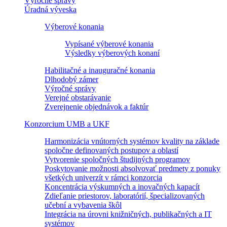
Výročné správy
Úradná výveska
Výberové konania
Vypísané výberové konania
Výsledky výberových konaní
Habilitačné a inauguračné konania
Dlhodobý zámer
Výročné správy
Verejné obstarávanie
Zverejnenie objednávok a faktúr
Konzorcium UMB a UKF
Harmonizácia vnútorných systémov kvality na základe
spoločne definovaných postupov a oblastí
Vytvorenie spoločných študijných programov
Poskytovanie možnosti absolvovať predmety z ponuky
všetkých univerzít v rámci konzorcia
Koncentrácia výskumných a inovačných kapacít
Zdieľanie priestorov, laboratórií, špecializovaných
učební a vybavenia škôl
Integrácia na úrovni knižničných, publikačných a IT
systémov