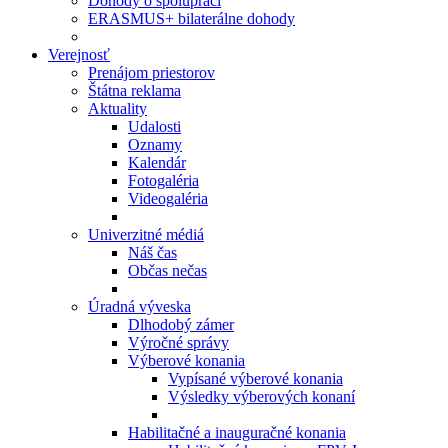
Dohody o spolupráci
ERASMUS+ bilaterálne dohody
Verejnosť
Prenájom priestorov
Štátna reklama
Aktuality
Udalosti
Oznamy
Kalendár
Fotogaléria
Videogaléria
Univerzitné médiá
Náš čas
Občas nečas
Úradná výveska
Dlhodobý zámer
Výročné správy
Výberové konania
Vypísané výberové konania
Výsledky výberových konaní
Habilitačné a inauguračné konania