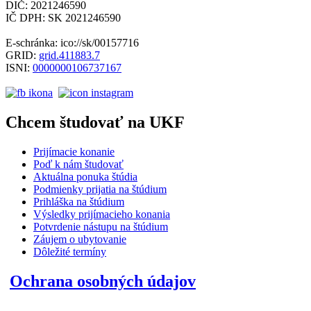
DIČ: 2021246590
IČ DPH: SK 2021246590
E-schránka: ico://sk/00157716
GRID:
grid.411883.7
ISNI:
0000000106737167
Chcem študovať na UKF
Prijímacie konanie
Poď k nám študovať
Aktuálna ponuka štúdia
Podmienky prijatia na štúdium
Prihláška na štúdium
Výsledky prijímacieho konania
Potvrdenie nástupu na štúdium
Záujem o ubytovanie
Dôležité termíny
Ochrana osobných údajov