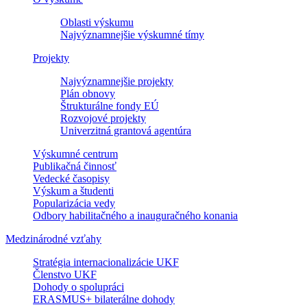
Oblasti výskumu
Najvýznamnejšie výskumné tímy
Projekty
Najvýznamnejšie projekty
Plán obnovy
Štrukturálne fondy EÚ
Rozvojové projekty
Univerzitná grantová agentúra
Výskumné centrum
Publikačná činnosť
Vedecké časopisy
Výskum a študenti
Popularizácia vedy
Odbory habilitačného a inauguračného konania
Medzinárodné vzťahy
Stratégia internacionalizácie UKF
Členstvo UKF
Dohody o spolupráci
ERASMUS+ bilaterálne dohody