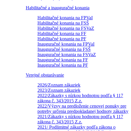
Habilitačné a inauguračné konania
Habilitačné konania na FPVaI
Habilitačné konania na FSŠ
Habilitačné konania na FSVaZ
Habilitačné konania na FF
Habilitačné konania na PF
Inauguračné konania na FPVaI
Inauguračné konania na FSŠ
Inauguračné konania na FSVaZ
Inauguračné konania na FF
Inauguračné konania na PF
Verejné obstarávanie
2026/Zoznam zákaziek
2023/Zoznam zákaziek
2022/Zákazky s nízkou hodnotou podľa § 117
zákona č. 343/2015 Z.z.
2022/Výzvy na predloženie cenovej ponuky pre
potreby určenia predpokladanej hodnoty zákazky
2021/Zákazky s nízkou hodnotou podľa § 117
zákona č. 343/2015 Z.z.
2021/ Podlimitné zákazky podľa zákona o