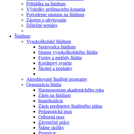
Prihláška na štúdium
Výsledky prijímacieho konania
Potvrdenie nástupu na štúdium
Záujem o ubytovanie
Dôležité termíny
Štúdium
Vysokoškolské štúdium
Sprievodca štúdiom
Stupne vysokoškolského štúdia
Formy a metódy štúdia
Kreditový systém
Školné a poplatky
Akreditované študijné programy
Organizácia štúdia
Harmonogram akademického roka
Zápis na štúdium
Imatrikulácia
Zápis predmetov študijného plánu
Pedagogická prax
Odborná prax
Záverečné práce
Štátne skúšky
Promócie