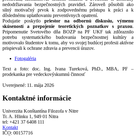
nedodržiavania bezpečnostných pravidiel. Zároveň pôsobili ako
silný motivačný prvok k zodpovednému prístupu k práci a k
dôslednému uplatňovaniu preventívnych opatrení.
Podujatie poskytlo
priestor na odbornú diskusiu, výmenu
skúseností a prepojenie teoretických poznatkov s praxou
.
Pripomenutie Svetového dňa BOZP na PF UKF tak zdôraznilo
potrebu systematického budovania bezpečnostnej kultúry a
motivovalo študentov k tomu, aby vo svojej budúcej profesii aktívne
prispievali k ochrane zdravia a prevencii úrazov.
Fotogaléria
Text a foto: doc. Ing. Ivana Tureková, PhD., MBA, PF –
prodekanka pre vedeckovýskumnú činnosť
Uverejnené: 11. mája 2026
Kontaktné informácie
Univerzita Konštantína Filozofa v Nitre
Tr. A. Hlinku 1, 949 01 Nitra
tel: +421 37 6408 111
Kontakt
IČO: 00157716