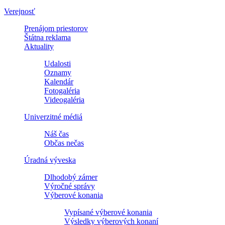
Verejnosť
Prenájom priestorov
Štátna reklama
Aktuality
Udalosti
Oznamy
Kalendár
Fotogaléria
Videogaléria
Univerzitné médiá
Náš čas
Občas nečas
Úradná výveska
Dlhodobý zámer
Výročné správy
Výberové konania
Vypísané výberové konania
Výsledky výberových konaní