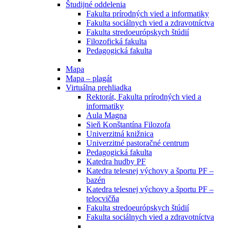
Študijné oddelenia
Fakulta prírodných vied a informatiky
Fakulta sociálnych vied a zdravotníctva
Fakulta stredoeurópskych štúdií
Filozofická fakulta
Pedagogická fakulta
Mapa
Mapa – plagát
Virtuálna prehliadka
Rektorát, Fakulta prírodných vied a
informatiky
Aula Magna
Sieň Konštantína Filozofa
Univerzitná knižnica
Univerzitné pastoračné centrum
Pedagogická fakulta
Katedra hudby PF
Katedra telesnej výchovy a športu PF –
bazén
Katedra telesnej výchovy a športu PF –
telocvičňa
Fakulta stredoeurópskych štúdií
Fakulta sociálnych vied a zdravotníctva