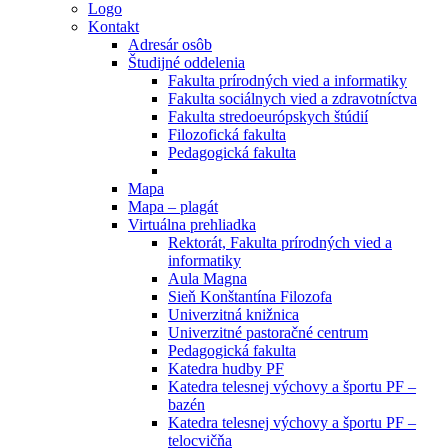
Logo
Kontakt
Adresár osôb
Študijné oddelenia
Fakulta prírodných vied a informatiky
Fakulta sociálnych vied a zdravotníctva
Fakulta stredoeurópskych štúdií
Filozofická fakulta
Pedagogická fakulta
Mapa
Mapa – plagát
Virtuálna prehliadka
Rektorát, Fakulta prírodných vied a
informatiky
Aula Magna
Sieň Konštantína Filozofa
Univerzitná knižnica
Univerzitné pastoračné centrum
Pedagogická fakulta
Katedra hudby PF
Katedra telesnej výchovy a športu PF –
bazén
Katedra telesnej výchovy a športu PF –
telocvičňa