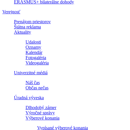
ERASMUS+ bilaterálne dohody
Verejnosť
Prenájom priestorov
Štátna reklama
Aktuality
Udalosti
Oznamy
Kalendár
Fotogaléria
Videogaléria
Univerzitné médiá
Náš čas
Občas nečas
Úradná výveska
Dlhodobý zámer
Výročné správy
Výberové konania
Vypísané výberové konania