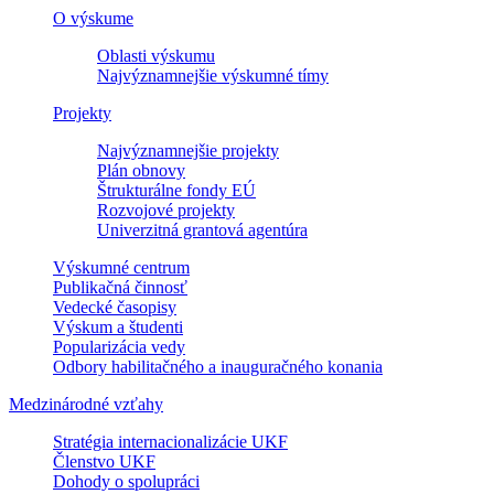
O výskume
Oblasti výskumu
Najvýznamnejšie výskumné tímy
Projekty
Najvýznamnejšie projekty
Plán obnovy
Štrukturálne fondy EÚ
Rozvojové projekty
Univerzitná grantová agentúra
Výskumné centrum
Publikačná činnosť
Vedecké časopisy
Výskum a študenti
Popularizácia vedy
Odbory habilitačného a inauguračného konania
Medzinárodné vzťahy
Stratégia internacionalizácie UKF
Členstvo UKF
Dohody o spolupráci