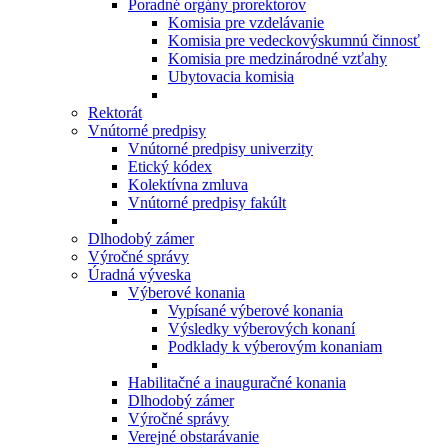
Poradné orgány prorektorov
Komisia pre vzdelávanie
Komisia pre vedeckovýskumnú činnosť
Komisia pre medzinárodné vzťahy
Ubytovacia komisia
Rektorát
Vnútorné predpisy
Vnútorné predpisy univerzity
Etický kódex
Kolektívna zmluva
Vnútorné predpisy fakúlt
Dlhodobý zámer
Výročné správy
Úradná výveska
Výberové konania
Vypísané výberové konania
Výsledky výberových konaní
Podklady k výberovým konaniam
Habilitačné a inauguračné konania
Dlhodobý zámer
Výročné správy
Verejné obstarávanie