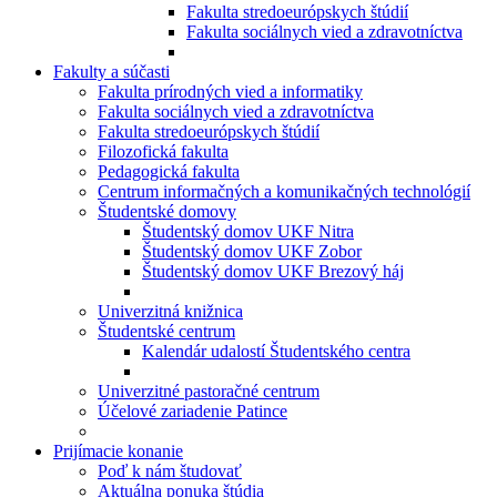
Fakulta stredoeurópskych štúdií
Fakulta sociálnych vied a zdravotníctva
Fakulty a súčasti
Fakulta prírodných vied a informatiky
Fakulta sociálnych vied a zdravotníctva
Fakulta stredoeurópskych štúdií
Filozofická fakulta
Pedagogická fakulta
Centrum informačných a komunikačných technológií
Študentské domovy
Študentský domov UKF Nitra
Študentský domov UKF Zobor
Študentský domov UKF Brezový háj
Univerzitná knižnica
Študentské centrum
Kalendár udalostí Študentského centra
Univerzitné pastoračné centrum
Účelové zariadenie Patince
Prijímacie konanie
Poď k nám študovať
Aktuálna ponuka štúdia