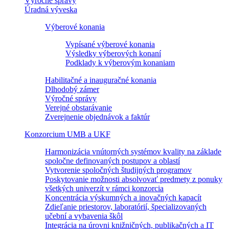
Výročné správy
Úradná výveska
Výberové konania
Vypísané výberové konania
Výsledky výberových konaní
Podklady k výberovým konaniam
Habilitačné a inauguračné konania
Dlhodobý zámer
Výročné správy
Verejné obstarávanie
Zverejnenie objednávok a faktúr
Konzorcium UMB a UKF
Harmonizácia vnútorných systémov kvality na základe
spoločne definovaných postupov a oblastí
Vytvorenie spoločných študijných programov
Poskytovanie možnosti absolvovať predmety z ponuky
všetkých univerzít v rámci konzorcia
Koncentrácia výskumných a inovačných kapacít
Zdieľanie priestorov, laboratórií, špecializovaných
učební a vybavenia škôl
Integrácia na úrovni knižničných, publikačných a IT