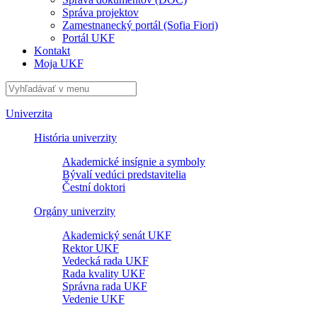
Správa projektov
Zamestnanecký portál (Sofia Fiori)
Portál UKF
Kontakt
Moja UKF
Univerzita
História univerzity
Akademické insígnie a symboly
Bývalí vedúci predstavitelia
Čestní doktori
Orgány univerzity
Akademický senát UKF
Rektor UKF
Vedecká rada UKF
Rada kvality UKF
Správna rada UKF
Vedenie UKF