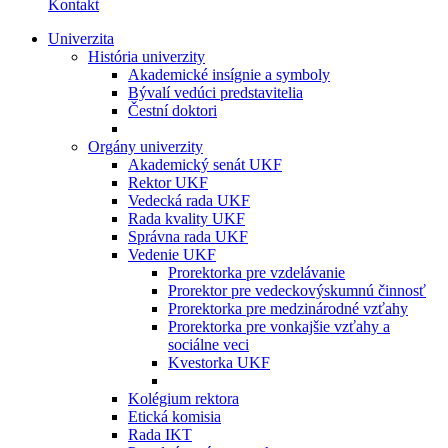
Kontakt
Univerzita
História univerzity
Akademické insígnie a symboly
Bývalí vedúci predstavitelia
Čestní doktori
Orgány univerzity
Akademický senát UKF
Rektor UKF
Vedecká rada UKF
Rada kvality UKF
Správna rada UKF
Vedenie UKF
Prorektorka pre vzdelávanie
Prorektor pre vedeckovýskumnú činnosť
Prorektorka pre medzinárodné vzťahy
Prorektorka pre vonkajšie vzťahy a
sociálne veci
Kvestorka UKF
Kolégium rektora
Etická komisia
Rada IKT