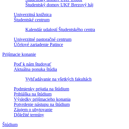
Študentský domov UKF Brezový háj
Univerzitná knižnica
Študentské centrum
Kalendár udalostí Študentského centra
Univerzitné pastoračné centrum
Účelové zariadenie Patince
Prijímacie konanie
Poď k nám študovať
Aktuálna ponuka štúdia
Vyhľadávanie na všetkých fakultách
Podmienky prijatia na štúdium
Prihláška na štúdium
Výsledky prijímacieho konania
Potvrdenie nástupu na štúdium
Záujem o ubytovanie
Dôležité termíny
Štúdium