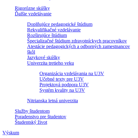
Rigorózne skúšky
Ďalšie vzdelávanie
Doplňujúce pedagogické štúdium
Rekvalifikačné vzdelávanie
Rozširujúce štúdium
Špecializačné štúdium zdravotníckych pracovníkov
Atestácie pedagogických a odborných zamestnancov
škôl
Jazykové skúšky
Univerzita tretieho veku
Organizácia vzdelávania na U3V
Učebné texty pre U3V
Projektová podpora U3V
Systém kvality na U3V
Nitrianska letná univerzita
Služby študentom
Poradenstvo pre študentov
Študentský život
Výskum