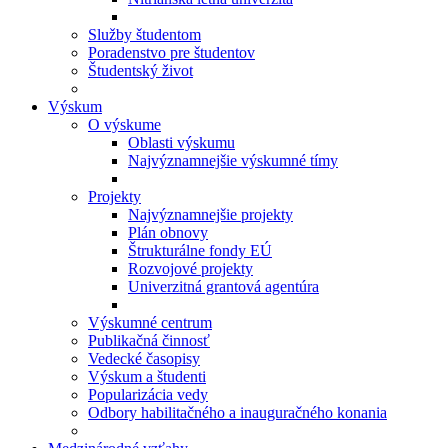
Služby študentom
Poradenstvo pre študentov
Študentský život
Výskum
O výskume
Oblasti výskumu
Najvýznamnejšie výskumné tímy
Projekty
Najvýznamnejšie projekty
Plán obnovy
Štrukturálne fondy EÚ
Rozvojové projekty
Univerzitná grantová agentúra
Výskumné centrum
Publikačná činnosť
Vedecké časopisy
Výskum a študenti
Popularizácia vedy
Odbory habilitačného a inauguračného konania