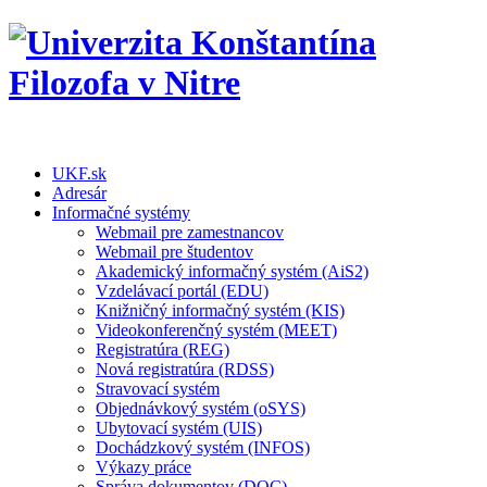
UKF.sk
Adresár
Informačné systémy
Webmail pre zamestnancov
Webmail pre študentov
Akademický informačný systém (AiS2)
Vzdelávací portál (EDU)
Knižničný informačný systém (KIS)
Videokonferenčný systém (MEET)
Registratúra (REG)
Nová registratúra (RDSS)
Stravovací systém
Objednávkový systém (oSYS)
Ubytovací systém (UIS)
Dochádzkový systém (INFOS)
Výkazy práce
Správa dokumentov (DOC)