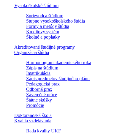
Vysokoškolské štúdium
Sprievodca štúdiom
Stupne vysokoškolského štúdia
Formy a metódy štúdia
Kreditový systém
Školné a poplatky
Akreditované študijné programy
Organizácia štúdia
Harmonogram akademického roka
Zápis na štúdium
Imatrikulácia
Zápis predmetov študijného plánu
Pedagogická prax
Odborná prax
Záverečné práce
Štátne skúšky
Promócie
Doktorandská škola
Kvalita vzdelávania
Rada kvality UKF