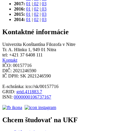
2017:
01
|
02
|
03
2016:
01
|
02
|
03
2015:
01
|
02
|
03
2014:
01
|
02
|
03
Kontaktné informácie
Univerzita Konštantína Filozofa v Nitre
Tr. A. Hlinku 1, 949 01 Nitra
tel: +421 37 6408 111
Kontakt
IČO: 00157716
DIČ: 2021246590
IČ DPH: SK 2021246590
E-schránka: ico://sk/00157716
GRID:
grid.411883.7
ISNI:
0000000106737167
Chcem študovať na UKF