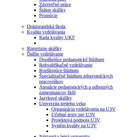
Záverečné práce
Štátne skúšky
Promócie
Doktorandská škola
Kvalita vzdelávania
Rada kvality UKF
Rigorózne skúšky
Ďalšie vzdelávanie
Doplňujúce pedagogické štúdium
Rekvalifikačné vzdelávanie
Rozširujúce štúdium
Špecializačné štúdium zdravotníckych
pracovníkov
Atestácie pedagogických a odborných
zamestnancov škôl
Jazykové skúšky
Univerzita tretieho veku
Organizácia vzdelávania na U3V
Učebné texty pre U3V
Projektová podpora U3V
Systém kvality na U3V
Nitrianska letná univerzita