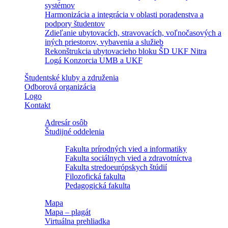
systémov
Harmonizácia a integrácia v oblasti poradenstva a
podpory študentov
Zdieľanie ubytovacích, stravovacích, voľnočasových a
iných priestorov, vybavenia a služieb
Rekonštrukcia ubytovacieho bloku ŠD UKF Nitra
Logá Konzorcia UMB a UKF
Študentské kluby a združenia
Odborová organizácia
Logo
Kontakt
Adresár osôb
Študijné oddelenia
Fakulta prírodných vied a informatiky
Fakulta sociálnych vied a zdravotníctva
Fakulta stredoeurópskych štúdií
Filozofická fakulta
Pedagogická fakulta
Mapa
Mapa – plagát
Virtuálna prehliadka