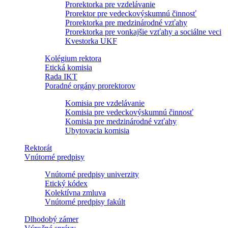
Prorektorka pre vzdelávanie
Prorektor pre vedeckovýskumnú činnosť
Prorektorka pre medzinárodné vzťahy
Prorektorka pre vonkajšie vzťahy a sociálne veci
Kvestorka UKF
Kolégium rektora
Etická komisia
Rada IKT
Poradné orgány prorektorov
Komisia pre vzdelávanie
Komisia pre vedeckovýskumnú činnosť
Komisia pre medzinárodné vzťahy
Ubytovacia komisia
Rektorát
Vnútorné predpisy
Vnútorné predpisy univerzity
Etický kódex
Kolektívna zmluva
Vnútorné predpisy fakúlt
Dlhodobý zámer