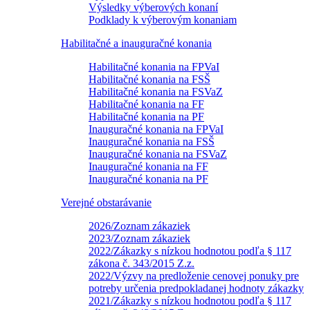
Výsledky výberových konaní
Podklady k výberovým konaniam
Habilitačné a inauguračné konania
Habilitačné konania na FPVaI
Habilitačné konania na FSŠ
Habilitačné konania na FSVaZ
Habilitačné konania na FF
Habilitačné konania na PF
Inauguračné konania na FPVaI
Inauguračné konania na FSŠ
Inauguračné konania na FSVaZ
Inauguračné konania na FF
Inauguračné konania na PF
Verejné obstarávanie
2026/Zoznam zákaziek
2023/Zoznam zákaziek
2022/Zákazky s nízkou hodnotou podľa § 117
zákona č. 343/2015 Z.z.
2022/Výzvy na predloženie cenovej ponuky pre
potreby určenia predpokladanej hodnoty zákazky
2021/Zákazky s nízkou hodnotou podľa § 117