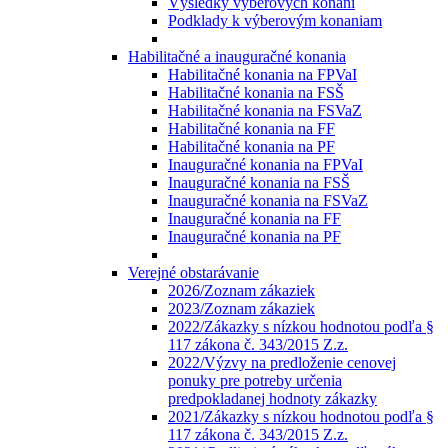
Výsledky výberových konaní
Podklady k výberovým konaniam
Habilitačné a inauguračné konania
Habilitačné konania na FPVaI
Habilitačné konania na FSŠ
Habilitačné konania na FSVaZ
Habilitačné konania na FF
Habilitačné konania na PF
Inauguračné konania na FPVaI
Inauguračné konania na FSŠ
Inauguračné konania na FSVaZ
Inauguračné konania na FF
Inauguračné konania na PF
Verejné obstarávanie
2026/Zoznam zákaziek
2023/Zoznam zákaziek
2022/Zákazky s nízkou hodnotou podľa §
117 zákona č. 343/2015 Z.z.
2022/Výzvy na predloženie cenovej
ponuky pre potreby určenia
predpokladanej hodnoty zákazky
2021/Zákazky s nízkou hodnotou podľa §
117 zákona č. 343/2015 Z.z.