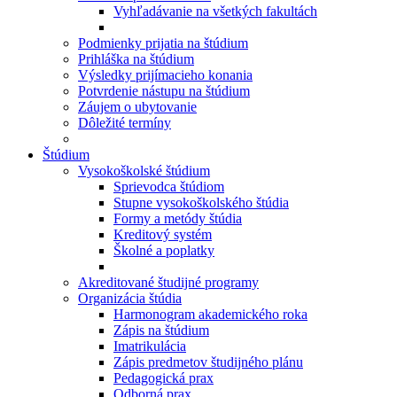
Vyhľadávanie na všetkých fakultách
Podmienky prijatia na štúdium
Prihláška na štúdium
Výsledky prijímacieho konania
Potvrdenie nástupu na štúdium
Záujem o ubytovanie
Dôležité termíny
Štúdium
Vysokoškolské štúdium
Sprievodca štúdiom
Stupne vysokoškolského štúdia
Formy a metódy štúdia
Kreditový systém
Školné a poplatky
Akreditované študijné programy
Organizácia štúdia
Harmonogram akademického roka
Zápis na štúdium
Imatrikulácia
Zápis predmetov študijného plánu
Pedagogická prax
Odborná prax