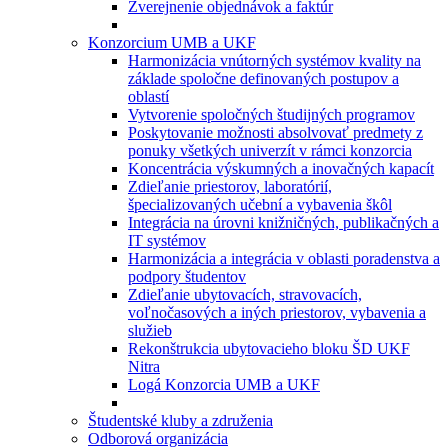
Zverejnenie objednávok a faktúr
Konzorcium UMB a UKF
Harmonizácia vnútorných systémov kvality na
základe spoločne definovaných postupov a
oblastí
Vytvorenie spoločných študijných programov
Poskytovanie možnosti absolvovať predmety z
ponuky všetkých univerzít v rámci konzorcia
Koncentrácia výskumných a inovačných kapacít
Zdieľanie priestorov, laboratórií,
špecializovaných učební a vybavenia škôl
Integrácia na úrovni knižničných, publikačných a
IT systémov
Harmonizácia a integrácia v oblasti poradenstva a
podpory študentov
Zdieľanie ubytovacích, stravovacích,
voľnočasových a iných priestorov, vybavenia a
služieb
Rekonštrukcia ubytovacieho bloku ŠD UKF
Nitra
Logá Konzorcia UMB a UKF
Študentské kluby a združenia
Odborová organizácia