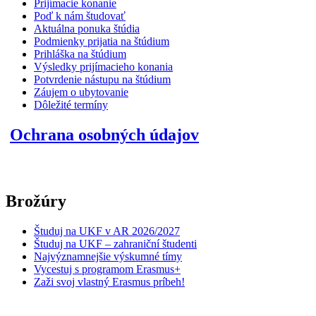
Prijímacie konanie
Poď k nám študovať
Aktuálna ponuka štúdia
Podmienky prijatia na štúdium
Prihláška na štúdium
Výsledky prijímacieho konania
Potvrdenie nástupu na štúdium
Záujem o ubytovanie
Dôležité termíny
Ochrana osobných údajov
Brožúry
Študuj na UKF v AR 2026/2027
Študuj na UKF – zahraniční študenti
Najvýznamnejšie výskumné tímy
Vycestuj s programom Erasmus+
Zaži svoj vlastný Erasmus príbeh!