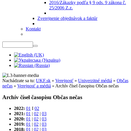
2016/Zákazky podľa § 9 ods. 9 zákona č.
25/2006 Z.z.
Zverejnenie objednávok a faktúr
Kontakt
Nachádzate sa tu:
UKF.sk
»
Verejnosť
»
Univerzitné médiá
»
Občas
nečas
»
Verejnosť a médiá
»
Archív čísel časopisu Občas nečas
Archív čísel časopisu Občas nečas
2022:
01
I
02
2021:
01
|
02
|
03
2020:
01
|
02
|
03
2019:
01
|
02
|
03
2018:
01
|
02
|
03