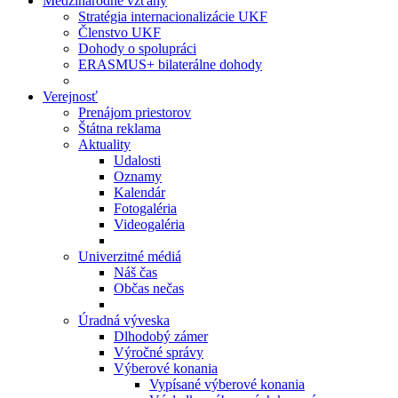
Medzinárodné vzťahy
Stratégia internacionalizácie UKF
Členstvo UKF
Dohody o spolupráci
ERASMUS+ bilaterálne dohody
Verejnosť
Prenájom priestorov
Štátna reklama
Aktuality
Udalosti
Oznamy
Kalendár
Fotogaléria
Videogaléria
Univerzitné médiá
Náš čas
Občas nečas
Úradná výveska
Dlhodobý zámer
Výročné správy
Výberové konania
Vypísané výberové konania