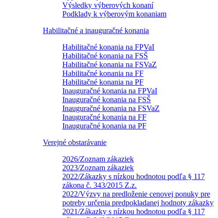
Výsledky výberových konaní
Podklady k výberovým konaniam
Habilitačné a inauguračné konania
Habilitačné konania na FPVaI
Habilitačné konania na FSŠ
Habilitačné konania na FSVaZ
Habilitačné konania na FF
Habilitačné konania na PF
Inauguračné konania na FPVaI
Inauguračné konania na FSŠ
Inauguračné konania na FSVaZ
Inauguračné konania na FF
Inauguračné konania na PF
Verejné obstarávanie
2026/Zoznam zákaziek
2023/Zoznam zákaziek
2022/Zákazky s nízkou hodnotou podľa § 117
zákona č. 343/2015 Z.z.
2022/Výzvy na predloženie cenovej ponuky pre
potreby určenia predpokladanej hodnoty zákazky
2021/Zákazky s nízkou hodnotou podľa § 117