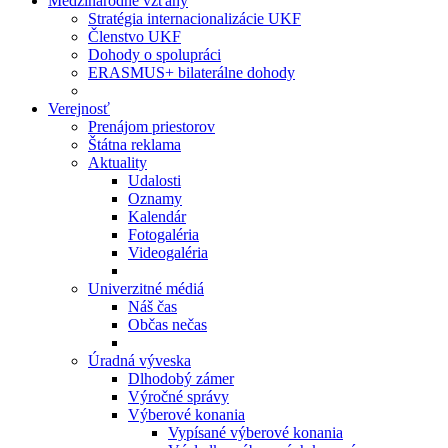
Medzinárodné vzťahy
Stratégia internacionalizácie UKF
Členstvo UKF
Dohody o spolupráci
ERASMUS+ bilaterálne dohody
Verejnosť
Prenájom priestorov
Štátna reklama
Aktuality
Udalosti
Oznamy
Kalendár
Fotogaléria
Videogaléria
Univerzitné médiá
Náš čas
Občas nečas
Úradná výveska
Dlhodobý zámer
Výročné správy
Výberové konania
Vypísané výberové konania