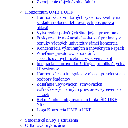
Zverejnenie objednávok a faktúr
Konzorcium UMB a UKF
Harmonizácia vnútorných systémov kvality na
základe spoločne definovaných postupov a
oblastí
Vytvorenie spoločných študijných programov
Poskytovanie možnosti absolvovať predmety z
ponuky všetkých univerzít v rámci konzorcia
Koncentrácia výskumných a inovačných kapacít
Zdieľanie priestorov, laboratórií,
špecializovaných učební a vybavenia škôl
Integrácia na úrovni knižničných, publikačných a
IT systémov
Harmonizácia a integrácia v oblasti poradenstva a
podpory študentov
Zdieľanie ubytovacích, stravovacích,
voľnočasových a iných priestorov, vybavenia a
služieb
Rekonštrukcia ubytovacieho bloku ŠD UKF
Nitra
Logá Konzorcia UMB a UKF
Študentské kluby a združenia
Odborová organizácia