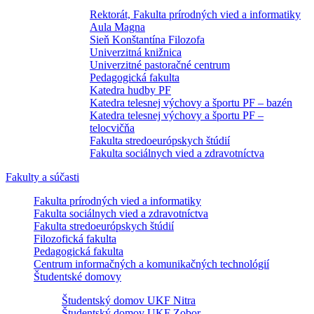
Rektorát, Fakulta prírodných vied a informatiky
Aula Magna
Sieň Konštantína Filozofa
Univerzitná knižnica
Univerzitné pastoračné centrum
Pedagogická fakulta
Katedra hudby PF
Katedra telesnej výchovy a športu PF – bazén
Katedra telesnej výchovy a športu PF –
telocvičňa
Fakulta stredoeurópskych štúdií
Fakulta sociálnych vied a zdravotníctva
Fakulty a súčasti
Fakulta prírodných vied a informatiky
Fakulta sociálnych vied a zdravotníctva
Fakulta stredoeurópskych štúdií
Filozofická fakulta
Pedagogická fakulta
Centrum informačných a komunikačných technológií
Študentské domovy
Študentský domov UKF Nitra
Študentský domov UKF Zobor