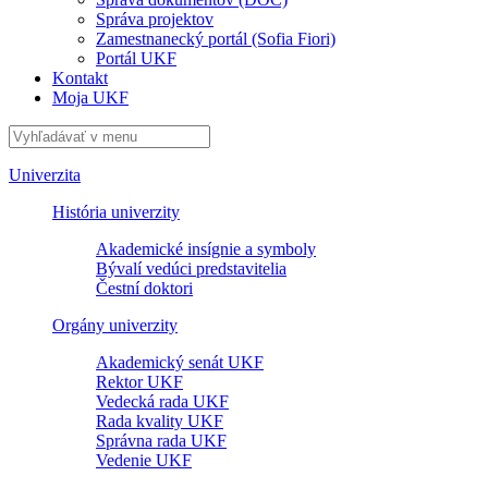
Správa projektov
Zamestnanecký portál (Sofia Fiori)
Portál UKF
Kontakt
Moja UKF
Univerzita
História univerzity
Akademické insígnie a symboly
Bývalí vedúci predstavitelia
Čestní doktori
Orgány univerzity
Akademický senát UKF
Rektor UKF
Vedecká rada UKF
Rada kvality UKF
Správna rada UKF
Vedenie UKF