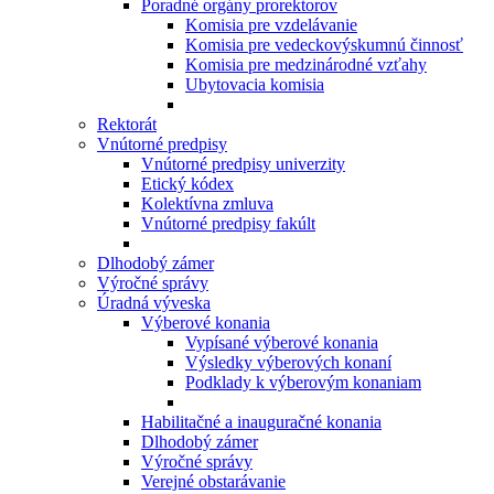
Poradné orgány prorektorov
Komisia pre vzdelávanie
Komisia pre vedeckovýskumnú činnosť
Komisia pre medzinárodné vzťahy
Ubytovacia komisia
Rektorát
Vnútorné predpisy
Vnútorné predpisy univerzity
Etický kódex
Kolektívna zmluva
Vnútorné predpisy fakúlt
Dlhodobý zámer
Výročné správy
Úradná výveska
Výberové konania
Vypísané výberové konania
Výsledky výberových konaní
Podklady k výberovým konaniam
Habilitačné a inauguračné konania
Dlhodobý zámer
Výročné správy
Verejné obstarávanie