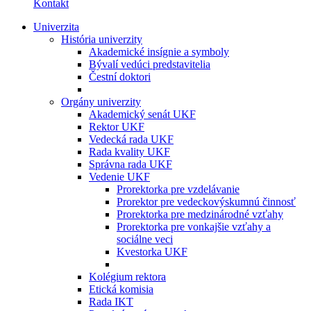
Kontakt
Univerzita
História univerzity
Akademické insígnie a symboly
Bývalí vedúci predstavitelia
Čestní doktori
Orgány univerzity
Akademický senát UKF
Rektor UKF
Vedecká rada UKF
Rada kvality UKF
Správna rada UKF
Vedenie UKF
Prorektorka pre vzdelávanie
Prorektor pre vedeckovýskumnú činnosť
Prorektorka pre medzinárodné vzťahy
Prorektorka pre vonkajšie vzťahy a
sociálne veci
Kvestorka UKF
Kolégium rektora
Etická komisia
Rada IKT