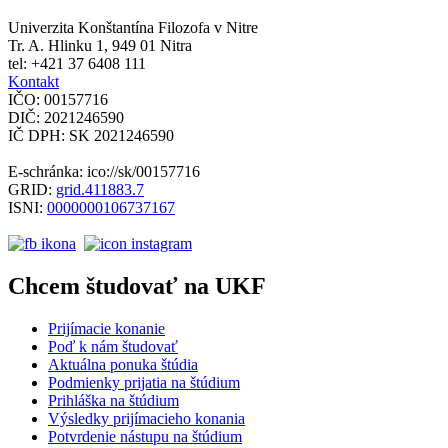
Univerzita Konštantína Filozofa v Nitre
Tr. A. Hlinku 1, 949 01 Nitra
tel: +421 37 6408 111
Kontakt
IČO: 00157716
DIČ: 2021246590
IČ DPH: SK 2021246590
E-schránka: ico://sk/00157716
GRID:
grid.411883.7
ISNI:
0000000106737167
Chcem študovať na UKF
Prijímacie konanie
Poď k nám študovať
Aktuálna ponuka štúdia
Podmienky prijatia na štúdium
Prihláška na štúdium
Výsledky prijímacieho konania
Potvrdenie nástupu na štúdium