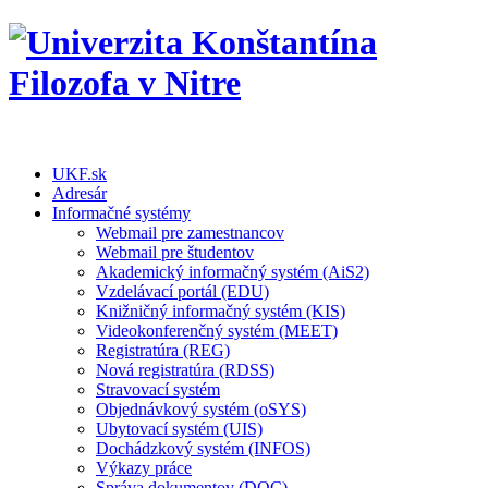
UKF.sk
Adresár
Informačné systémy
Webmail pre zamestnancov
Webmail pre študentov
Akademický informačný systém (AiS2)
Vzdelávací portál (EDU)
Knižničný informačný systém (KIS)
Videokonferenčný systém (MEET)
Registratúra (REG)
Nová registratúra (RDSS)
Stravovací systém
Objednávkový systém (oSYS)
Ubytovací systém (UIS)
Dochádzkový systém (INFOS)
Výkazy práce
Správa dokumentov (DOC)