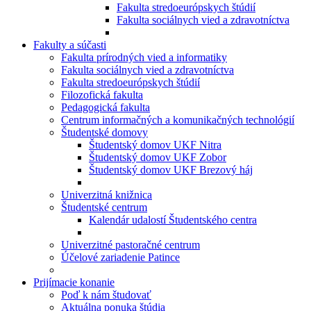
Fakulta stredoeurópskych štúdií
Fakulta sociálnych vied a zdravotníctva
Fakulty a súčasti
Fakulta prírodných vied a informatiky
Fakulta sociálnych vied a zdravotníctva
Fakulta stredoeurópskych štúdií
Filozofická fakulta
Pedagogická fakulta
Centrum informačných a komunikačných technológií
Študentské domovy
Študentský domov UKF Nitra
Študentský domov UKF Zobor
Študentský domov UKF Brezový háj
Univerzitná knižnica
Študentské centrum
Kalendár udalostí Študentského centra
Univerzitné pastoračné centrum
Účelové zariadenie Patince
Prijímacie konanie
Poď k nám študovať
Aktuálna ponuka štúdia