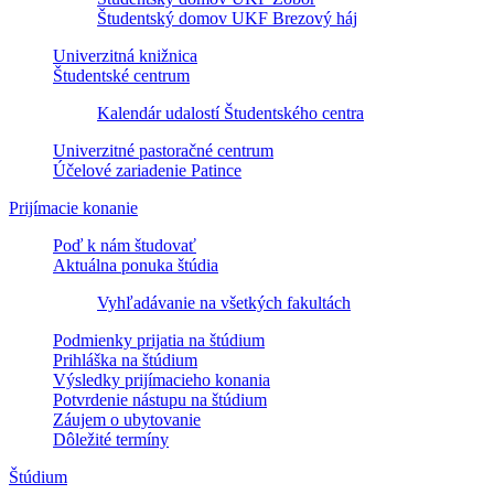
Študentský domov UKF Brezový háj
Univerzitná knižnica
Študentské centrum
Kalendár udalostí Študentského centra
Univerzitné pastoračné centrum
Účelové zariadenie Patince
Prijímacie konanie
Poď k nám študovať
Aktuálna ponuka štúdia
Vyhľadávanie na všetkých fakultách
Podmienky prijatia na štúdium
Prihláška na štúdium
Výsledky prijímacieho konania
Potvrdenie nástupu na štúdium
Záujem o ubytovanie
Dôležité termíny
Štúdium