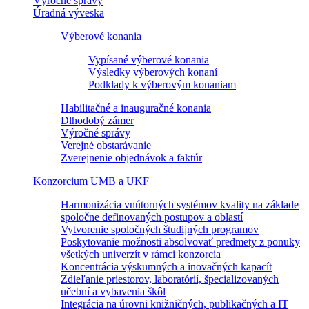
Výročné správy
Úradná výveska
Výberové konania
Vypísané výberové konania
Výsledky výberových konaní
Podklady k výberovým konaniam
Habilitačné a inauguračné konania
Dlhodobý zámer
Výročné správy
Verejné obstarávanie
Zverejnenie objednávok a faktúr
Konzorcium UMB a UKF
Harmonizácia vnútorných systémov kvality na základe
spoločne definovaných postupov a oblastí
Vytvorenie spoločných študijných programov
Poskytovanie možnosti absolvovať predmety z ponuky
všetkých univerzít v rámci konzorcia
Koncentrácia výskumných a inovačných kapacít
Zdieľanie priestorov, laboratórií, špecializovaných
učební a vybavenia škôl
Integrácia na úrovni knižničných, publikačných a IT