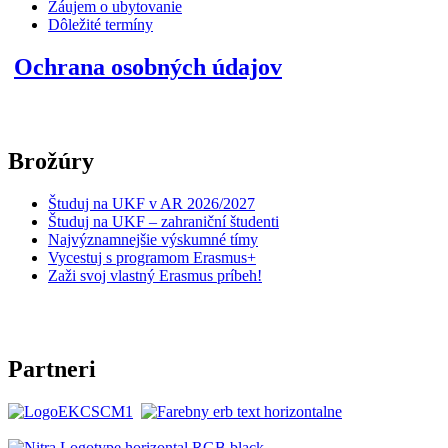
Záujem o ubytovanie
Dôležité termíny
Ochrana osobných údajov
Brožúry
Študuj na UKF v AR 2026/2027
Študuj na UKF – zahraniční študenti
Najvýznamnejšie výskumné tímy
Vycestuj s programom Erasmus+
Zaži svoj vlastný Erasmus príbeh!
Partneri