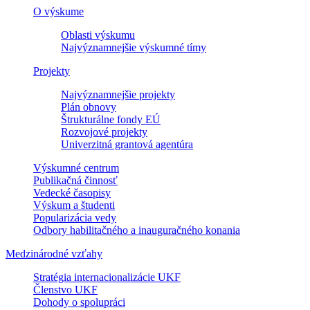
O výskume
Oblasti výskumu
Najvýznamnejšie výskumné tímy
Projekty
Najvýznamnejšie projekty
Plán obnovy
Štrukturálne fondy EÚ
Rozvojové projekty
Univerzitná grantová agentúra
Výskumné centrum
Publikačná činnosť
Vedecké časopisy
Výskum a študenti
Popularizácia vedy
Odbory habilitačného a inauguračného konania
Medzinárodné vzťahy
Stratégia internacionalizácie UKF
Členstvo UKF
Dohody o spolupráci