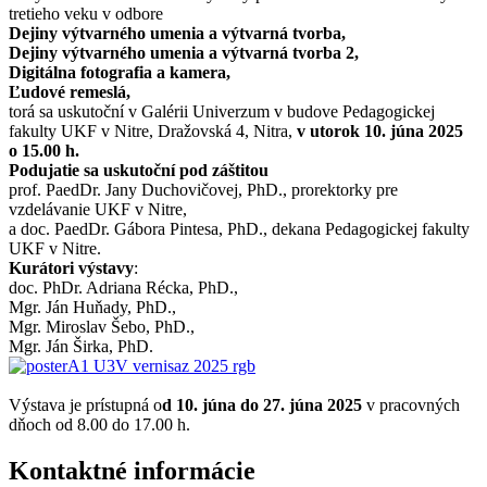
tretieho veku v odbore
Dejiny výtvarného umenia a výtvarná tvorba,
Dejiny výtvarného umenia a výtvarná tvorba 2,
Digitálna fotografia a kamera,
Ľudové remeslá,
torá sa uskutoční v Galérii Univerzum v budove Pedagogickej
fakulty UKF v Nitre, Dražovská 4, Nitra,
v utorok 10. júna 2025
o 15.00 h.
Podujatie sa uskutoční pod záštitou
prof. PaedDr. Jany Duchovičovej, PhD., prorektorky pre
vzdelávanie UKF v Nitre,
a doc. PaedDr. Gábora Pintesa, PhD., dekana Pedagogickej fakulty
UKF v Nitre.
Kurátori výstavy
:
doc. PhDr. Adriana Récka, PhD.,
Mgr. Ján Huňady, PhD.,
Mgr. Miroslav Šebo, PhD.,
Mgr. Ján Širka, PhD.
Výstava je prístupná o
d 10. júna do 27. júna 2025
v pracovných
dňoch od 8.00 do 17.00 h.
Kontaktné informácie