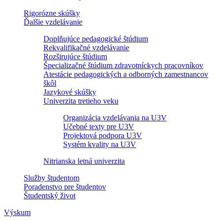
Rigorózne skúšky
Ďalšie vzdelávanie
Doplňujúce pedagogické štúdium
Rekvalifikačné vzdelávanie
Rozširujúce štúdium
Špecializačné štúdium zdravotníckych pracovníkov
Atestácie pedagogických a odborných zamestnancov
škôl
Jazykové skúšky
Univerzita tretieho veku
Organizácia vzdelávania na U3V
Učebné texty pre U3V
Projektová podpora U3V
Systém kvality na U3V
Nitrianska letná univerzita
Služby študentom
Poradenstvo pre študentov
Študentský život
Výskum