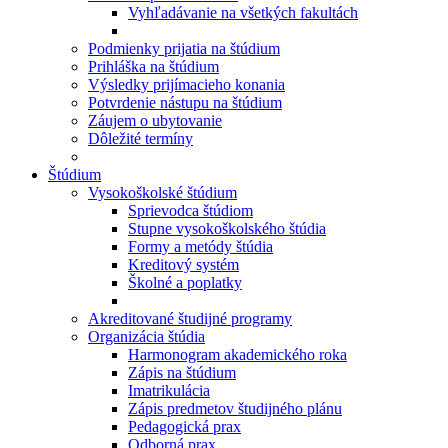
Vyhľadávanie na všetkých fakultách
Podmienky prijatia na štúdium
Prihláška na štúdium
Výsledky prijímacieho konania
Potvrdenie nástupu na štúdium
Záujem o ubytovanie
Dôležité termíny
Štúdium
Vysokoškolské štúdium
Sprievodca štúdiom
Stupne vysokoškolského štúdia
Formy a metódy štúdia
Kreditový systém
Školné a poplatky
Akreditované študijné programy
Organizácia štúdia
Harmonogram akademického roka
Zápis na štúdium
Imatrikulácia
Zápis predmetov študijného plánu
Pedagogická prax
Odborná prax