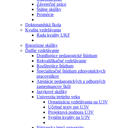
Záverečné práce
Štátne skúšky
Promócie
Doktorandská škola
Kvalita vzdelávania
Rada kvality UKF
Rigorózne skúšky
Ďalšie vzdelávanie
Doplňujúce pedagogické štúdium
Rekvalifikačné vzdelávanie
Rozširujúce štúdium
Špecializačné štúdium zdravotníckych
pracovníkov
Atestácie pedagogických a odborných
zamestnancov škôl
Jazykové skúšky
Univerzita tretieho veku
Organizácia vzdelávania na U3V
Učebné texty pre U3V
Projektová podpora U3V
Systém kvality na U3V
Nitrianska letná univerzita