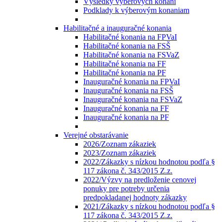
Výsledky výberových konaní
Podklady k výberovým konaniam
Habilitačné a inauguračné konania
Habilitačné konania na FPVaI
Habilitačné konania na FSŠ
Habilitačné konania na FSVaZ
Habilitačné konania na FF
Habilitačné konania na PF
Inauguračné konania na FPVaI
Inauguračné konania na FSŠ
Inauguračné konania na FSVaZ
Inauguračné konania na FF
Inauguračné konania na PF
Verejné obstarávanie
2026/Zoznam zákaziek
2023/Zoznam zákaziek
2022/Zákazky s nízkou hodnotou podľa §
117 zákona č. 343/2015 Z.z.
2022/Výzvy na predloženie cenovej
ponuky pre potreby určenia
predpokladanej hodnoty zákazky
2021/Zákazky s nízkou hodnotou podľa §
117 zákona č. 343/2015 Z.z.