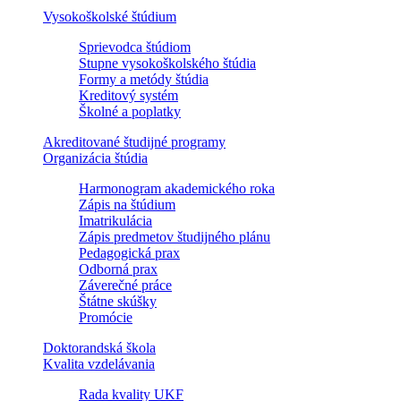
Vysokoškolské štúdium
Sprievodca štúdiom
Stupne vysokoškolského štúdia
Formy a metódy štúdia
Kreditový systém
Školné a poplatky
Akreditované študijné programy
Organizácia štúdia
Harmonogram akademického roka
Zápis na štúdium
Imatrikulácia
Zápis predmetov študijného plánu
Pedagogická prax
Odborná prax
Záverečné práce
Štátne skúšky
Promócie
Doktorandská škola
Kvalita vzdelávania
Rada kvality UKF