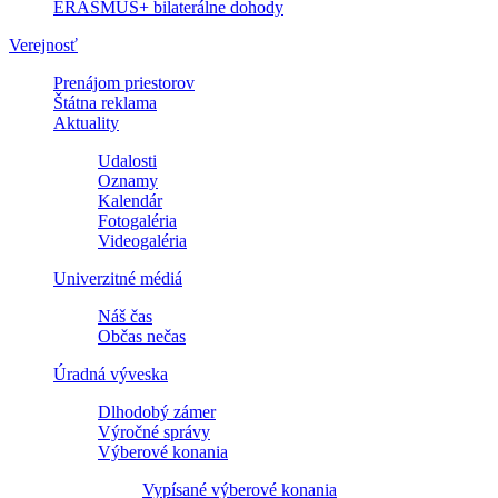
ERASMUS+ bilaterálne dohody
Verejnosť
Prenájom priestorov
Štátna reklama
Aktuality
Udalosti
Oznamy
Kalendár
Fotogaléria
Videogaléria
Univerzitné médiá
Náš čas
Občas nečas
Úradná výveska
Dlhodobý zámer
Výročné správy
Výberové konania
Vypísané výberové konania