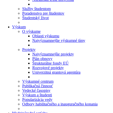
Služby študentom
Poradenstvo pre študentov
Študentský život
Výskum
O výskume
Oblasti výskumu
Najvýznamnejšie výskumné tímy
Projekty
Najvýznamnejšie projekty
Plán obnovy
Štrukturálne fondy EÚ
Rozvojové projekty
Univerzitná grantová agentúra
Výskumné centrum
Publikačná činnosť
Vedecké časopisy
Výskum a študenti
Popularizácia vedy
Odbory habilitačného a inauguračného konania