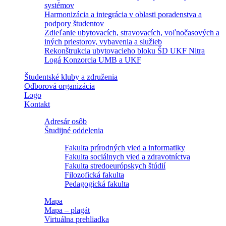
systémov
Harmonizácia a integrácia v oblasti poradenstva a
podpory študentov
Zdieľanie ubytovacích, stravovacích, voľnočasových a
iných priestorov, vybavenia a služieb
Rekonštrukcia ubytovacieho bloku ŠD UKF Nitra
Logá Konzorcia UMB a UKF
Študentské kluby a združenia
Odborová organizácia
Logo
Kontakt
Adresár osôb
Študijné oddelenia
Fakulta prírodných vied a informatiky
Fakulta sociálnych vied a zdravotníctva
Fakulta stredoeurópskych štúdií
Filozofická fakulta
Pedagogická fakulta
Mapa
Mapa – plagát
Virtuálna prehliadka