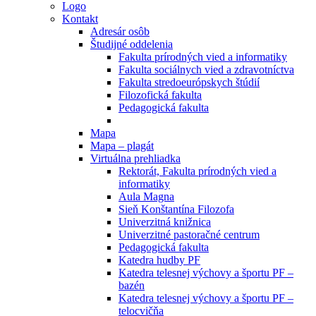
Logo
Kontakt
Adresár osôb
Študijné oddelenia
Fakulta prírodných vied a informatiky
Fakulta sociálnych vied a zdravotníctva
Fakulta stredoeurópskych štúdií
Filozofická fakulta
Pedagogická fakulta
Mapa
Mapa – plagát
Virtuálna prehliadka
Rektorát, Fakulta prírodných vied a
informatiky
Aula Magna
Sieň Konštantína Filozofa
Univerzitná knižnica
Univerzitné pastoračné centrum
Pedagogická fakulta
Katedra hudby PF
Katedra telesnej výchovy a športu PF –
bazén
Katedra telesnej výchovy a športu PF –
telocvičňa