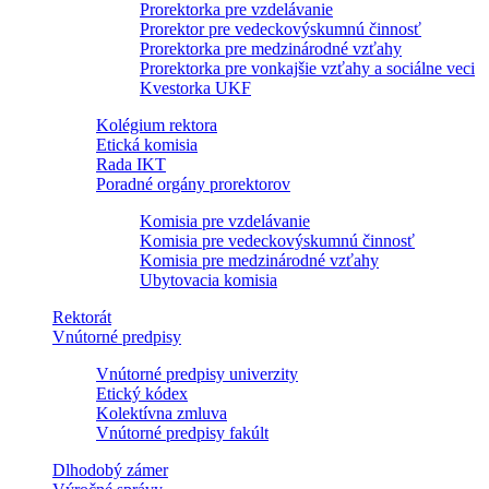
Prorektorka pre vzdelávanie
Prorektor pre vedeckovýskumnú činnosť
Prorektorka pre medzinárodné vzťahy
Prorektorka pre vonkajšie vzťahy a sociálne veci
Kvestorka UKF
Kolégium rektora
Etická komisia
Rada IKT
Poradné orgány prorektorov
Komisia pre vzdelávanie
Komisia pre vedeckovýskumnú činnosť
Komisia pre medzinárodné vzťahy
Ubytovacia komisia
Rektorát
Vnútorné predpisy
Vnútorné predpisy univerzity
Etický kódex
Kolektívna zmluva
Vnútorné predpisy fakúlt
Dlhodobý zámer