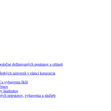
oločne definovaných postupov a oblastí
etkých univerzít v rámci konzorcia
í a vybavenia škôl
stémov
ry študentov
ých priestorov, vybavenia a služieb