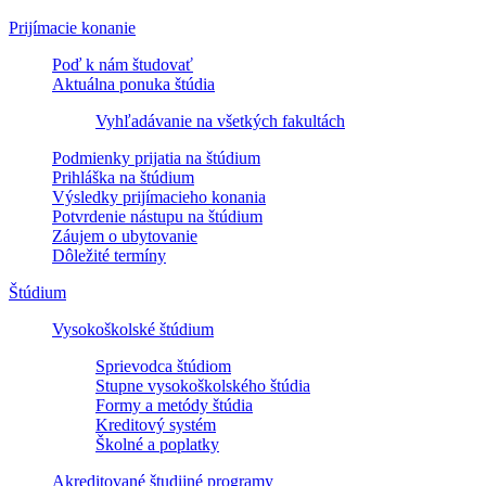
Prijímacie konanie
Poď k nám študovať
Aktuálna ponuka štúdia
Vyhľadávanie na všetkých fakultách
Podmienky prijatia na štúdium
Prihláška na štúdium
Výsledky prijímacieho konania
Potvrdenie nástupu na štúdium
Záujem o ubytovanie
Dôležité termíny
Štúdium
Vysokoškolské štúdium
Sprievodca štúdiom
Stupne vysokoškolského štúdia
Formy a metódy štúdia
Kreditový systém
Školné a poplatky
Akreditované študijné programy