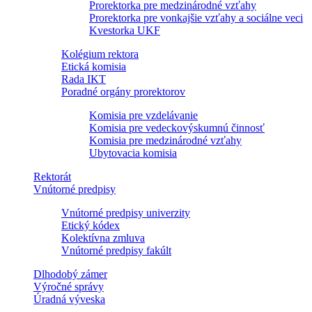
Prorektorka pre medzinárodné vzťahy
Prorektorka pre vonkajšie vzťahy a sociálne veci
Kvestorka UKF
Kolégium rektora
Etická komisia
Rada IKT
Poradné orgány prorektorov
Komisia pre vzdelávanie
Komisia pre vedeckovýskumnú činnosť
Komisia pre medzinárodné vzťahy
Ubytovacia komisia
Rektorát
Vnútorné predpisy
Vnútorné predpisy univerzity
Etický kódex
Kolektívna zmluva
Vnútorné predpisy fakúlt
Dlhodobý zámer
Výročné správy
Úradná výveska