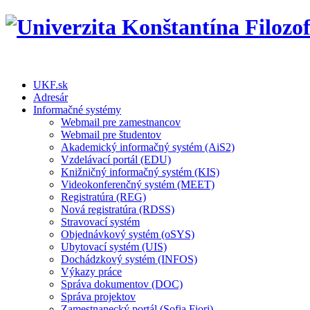
UKF.sk
Adresár
Informačné systémy
Webmail pre zamestnancov
Webmail pre študentov
Akademický informačný systém (AiS2)
Vzdelávací portál (EDU)
Knižničný informačný systém (KIS)
Videokonferenčný systém (MEET)
Registratúra (REG)
Nová registratúra (RDSS)
Stravovací systém
Objednávkový systém (oSYS)
Ubytovací systém (UIS)
Dochádzkový systém (INFOS)
Výkazy práce
Správa dokumentov (DOC)
Správa projektov
Zamestnanecký portál (Sofia Fiori)