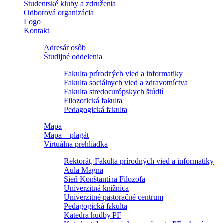
Študentské kluby a združenia
Odborová organizácia
Logo
Kontakt
Adresár osôb
Študijné oddelenia
Fakulta prírodných vied a informatiky
Fakulta sociálnych vied a zdravotníctva
Fakulta stredoeurópskych štúdií
Filozofická fakulta
Pedagogická fakulta
Mapa
Mapa – plagát
Virtuálna prehliadka
Rektorát, Fakulta prírodných vied a informatiky
Aula Magna
Sieň Konštantína Filozofa
Univerzitná knižnica
Univerzitné pastoračné centrum
Pedagogická fakulta
Katedra hudby PF