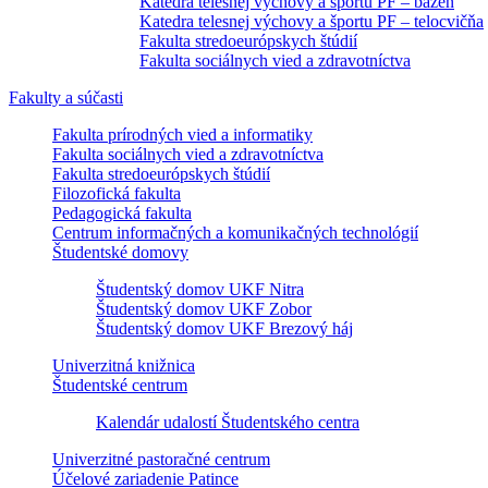
Katedra telesnej výchovy a športu PF – bazén
Katedra telesnej výchovy a športu PF – telocvičňa
Fakulta stredoeurópskych štúdií
Fakulta sociálnych vied a zdravotníctva
Fakulty a súčasti
Fakulta prírodných vied a informatiky
Fakulta sociálnych vied a zdravotníctva
Fakulta stredoeurópskych štúdií
Filozofická fakulta
Pedagogická fakulta
Centrum informačných a komunikačných technológií
Študentské domovy
Študentský domov UKF Nitra
Študentský domov UKF Zobor
Študentský domov UKF Brezový háj
Univerzitná knižnica
Študentské centrum
Kalendár udalostí Študentského centra
Univerzitné pastoračné centrum
Účelové zariadenie Patince