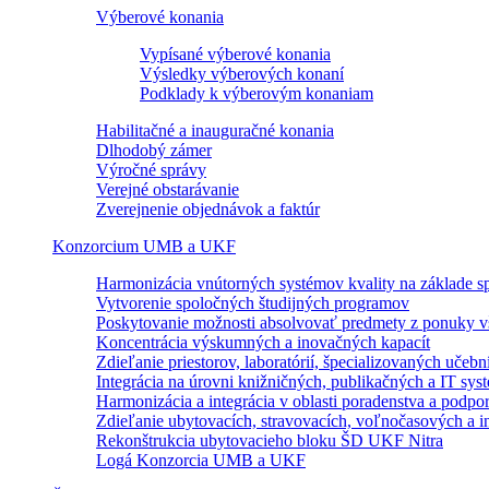
Výberové konania
Vypísané výberové konania
Výsledky výberových konaní
Podklady k výberovým konaniam
Habilitačné a inauguračné konania
Dlhodobý zámer
Výročné správy
Verejné obstarávanie
Zverejnenie objednávok a faktúr
Konzorcium UMB a UKF
Harmonizácia vnútorných systémov kvality na základe sp
Vytvorenie spoločných študijných programov
Poskytovanie možnosti absolvovať predmety z ponuky vš
Koncentrácia výskumných a inovačných kapacít
Zdieľanie priestorov, laboratórií, špecializovaných učebn
Integrácia na úrovni knižničných, publikačných a IT sy
Harmonizácia a integrácia v oblasti poradenstva a podpo
Zdieľanie ubytovacích, stravovacích, voľnočasových a in
Rekonštrukcia ubytovacieho bloku ŠD UKF Nitra
Logá Konzorcia UMB a UKF