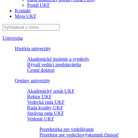
Portál UKF
Kontakt
Moja UKF
Univerzita
História univerzity
Akademické insígnie a symboly
Bývalí vedúci predstavitelia
Čestní doktori
Orgány univerzity
Akademický senát UKF
Rektor UKF
Vedecká rada UKF
Rada kvality UKF
Správna rada UKF
Vedenie UKF
Prorektorka pre vzdelávanie
Prorektor pre vedeckovýskumnú činnosť