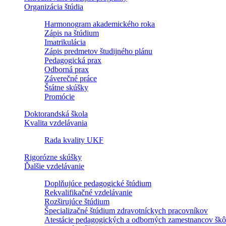
Organizácia štúdia
Harmonogram akademického roka
Zápis na štúdium
Imatrikulácia
Zápis predmetov študijného plánu
Pedagogická prax
Odborná prax
Záverečné práce
Štátne skúšky
Promócie
Doktorandská škola
Kvalita vzdelávania
Rada kvality UKF
Rigorózne skúšky
Ďalšie vzdelávanie
Doplňujúce pedagogické štúdium
Rekvalifikačné vzdelávanie
Rozširujúce štúdium
Špecializačné štúdium zdravotníckych pracovníkov
Atestácie pedagogických a odborných zamestnancov škô