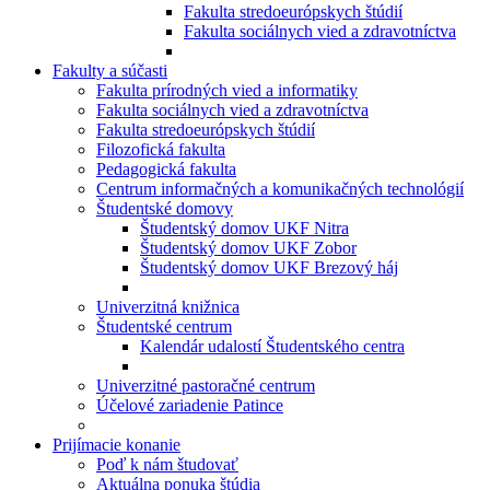
Fakulta stredoeurópskych štúdií
Fakulta sociálnych vied a zdravotníctva
Fakulty a súčasti
Fakulta prírodných vied a informatiky
Fakulta sociálnych vied a zdravotníctva
Fakulta stredoeurópskych štúdií
Filozofická fakulta
Pedagogická fakulta
Centrum informačných a komunikačných technológií
Študentské domovy
Študentský domov UKF Nitra
Študentský domov UKF Zobor
Študentský domov UKF Brezový háj
Univerzitná knižnica
Študentské centrum
Kalendár udalostí Študentského centra
Univerzitné pastoračné centrum
Účelové zariadenie Patince
Prijímacie konanie
Poď k nám študovať
Aktuálna ponuka štúdia