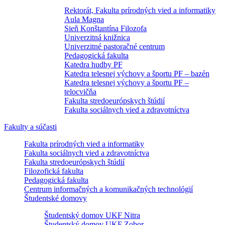
Rektorát, Fakulta prírodných vied a informatiky
Aula Magna
Sieň Konštantína Filozofa
Univerzitná knižnica
Univerzitné pastoračné centrum
Pedagogická fakulta
Katedra hudby PF
Katedra telesnej výchovy a športu PF – bazén
Katedra telesnej výchovy a športu PF –
telocvičňa
Fakulta stredoeurópskych štúdií
Fakulta sociálnych vied a zdravotníctva
Fakulty a súčasti
Fakulta prírodných vied a informatiky
Fakulta sociálnych vied a zdravotníctva
Fakulta stredoeurópskych štúdií
Filozofická fakulta
Pedagogická fakulta
Centrum informačných a komunikačných technológií
Študentské domovy
Študentský domov UKF Nitra
Študentský domov UKF Zobor