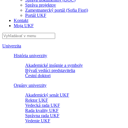
Správa projektov
Zamestnanecký portál (Sofia Fiori)
Portál UKF
Kontakt
Moja UKF
Univerzita
História univerzity
Akademické insígnie a symboly
Bývalí vedúci predstavitelia
Čestní doktori
Orgány univerzity
Akademický senát UKF
Rektor UKF
Vedecká rada UKF
Rada kvality UKF
Správna rada UKF
Vedenie UKF