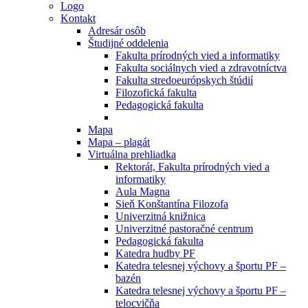
Logo
Kontakt
Adresár osôb
Študijné oddelenia
Fakulta prírodných vied a informatiky
Fakulta sociálnych vied a zdravotníctva
Fakulta stredoeurópskych štúdií
Filozofická fakulta
Pedagogická fakulta
Mapa
Mapa – plagát
Virtuálna prehliadka
Rektorát, Fakulta prírodných vied a
informatiky
Aula Magna
Sieň Konštantína Filozofa
Univerzitná knižnica
Univerzitné pastoračné centrum
Pedagogická fakulta
Katedra hudby PF
Katedra telesnej výchovy a športu PF –
bazén
Katedra telesnej výchovy a športu PF –
telocvičňa