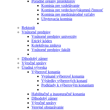
Poradné orgány prorektorov
Komisia pre vzdelávanie
Komisia pre vedeckovýskumnú činnosť
Komisia pre medzinárodné vzťahy
Ubytovacia komisia
Rektorát
Vnútorné predpisy
Vnútorné predpisy univerzity
Etický kódex
Kolektívna zmluva
Vnútorné predpisy fakúlt
Dlhodobý zámer
Výročné správy
Úradná výveska
Výberové konania
Vypísané výberové konania
Výsledky výberových konaní
Podklady k výberovým konaniam
Habilitačné a inauguračné konania
Dlhodobý zámer
Výročné správy
Verejné obstarávanie