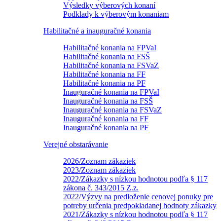
Výsledky výberových konaní
Podklady k výberovým konaniam
Habilitačné a inauguračné konania
Habilitačné konania na FPVaI
Habilitačné konania na FSŠ
Habilitačné konania na FSVaZ
Habilitačné konania na FF
Habilitačné konania na PF
Inauguračné konania na FPVaI
Inauguračné konania na FSŠ
Inauguračné konania na FSVaZ
Inauguračné konania na FF
Inauguračné konania na PF
Verejné obstarávanie
2026/Zoznam zákaziek
2023/Zoznam zákaziek
2022/Zákazky s nízkou hodnotou podľa § 117
zákona č. 343/2015 Z.z.
2022/Výzvy na predloženie cenovej ponuky pre
potreby určenia predpokladanej hodnoty zákazky
2021/Zákazky s nízkou hodnotou podľa § 117