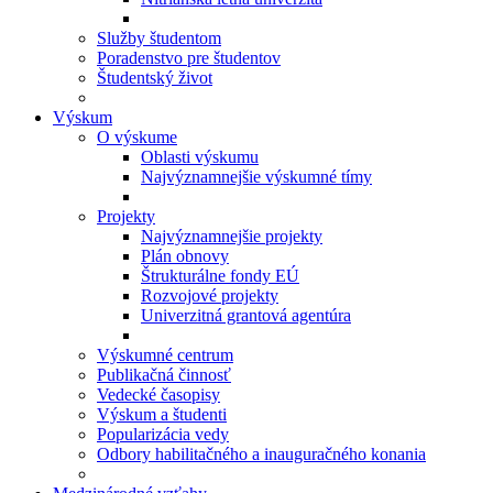
Služby študentom
Poradenstvo pre študentov
Študentský život
Výskum
O výskume
Oblasti výskumu
Najvýznamnejšie výskumné tímy
Projekty
Najvýznamnejšie projekty
Plán obnovy
Štrukturálne fondy EÚ
Rozvojové projekty
Univerzitná grantová agentúra
Výskumné centrum
Publikačná činnosť
Vedecké časopisy
Výskum a študenti
Popularizácia vedy
Odbory habilitačného a inauguračného konania