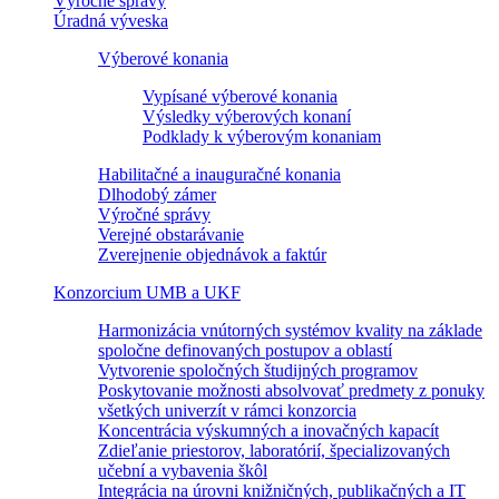
Výročné správy
Úradná výveska
Výberové konania
Vypísané výberové konania
Výsledky výberových konaní
Podklady k výberovým konaniam
Habilitačné a inauguračné konania
Dlhodobý zámer
Výročné správy
Verejné obstarávanie
Zverejnenie objednávok a faktúr
Konzorcium UMB a UKF
Harmonizácia vnútorných systémov kvality na základe
spoločne definovaných postupov a oblastí
Vytvorenie spoločných študijných programov
Poskytovanie možnosti absolvovať predmety z ponuky
všetkých univerzít v rámci konzorcia
Koncentrácia výskumných a inovačných kapacít
Zdieľanie priestorov, laboratórií, špecializovaných
učební a vybavenia škôl
Integrácia na úrovni knižničných, publikačných a IT