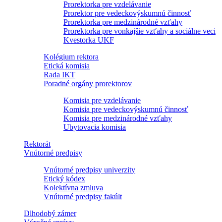
Prorektorka pre vzdelávanie
Prorektor pre vedeckovýskumnú činnosť
Prorektorka pre medzinárodné vzťahy
Prorektorka pre vonkajšie vzťahy a sociálne veci
Kvestorka UKF
Kolégium rektora
Etická komisia
Rada IKT
Poradné orgány prorektorov
Komisia pre vzdelávanie
Komisia pre vedeckovýskumnú činnosť
Komisia pre medzinárodné vzťahy
Ubytovacia komisia
Rektorát
Vnútorné predpisy
Vnútorné predpisy univerzity
Etický kódex
Kolektívna zmluva
Vnútorné predpisy fakúlt
Dlhodobý zámer