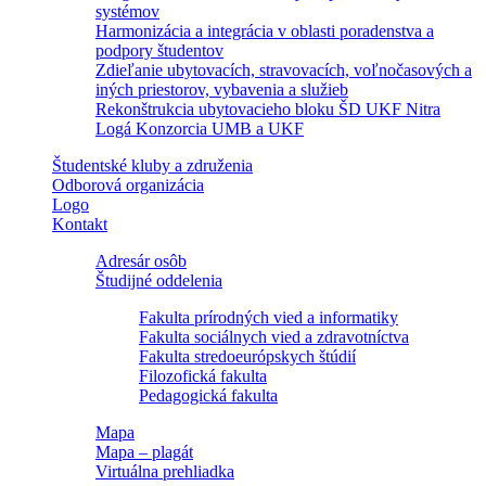
systémov
Harmonizácia a integrácia v oblasti poradenstva a
podpory študentov
Zdieľanie ubytovacích, stravovacích, voľnočasových a
iných priestorov, vybavenia a služieb
Rekonštrukcia ubytovacieho bloku ŠD UKF Nitra
Logá Konzorcia UMB a UKF
Študentské kluby a združenia
Odborová organizácia
Logo
Kontakt
Adresár osôb
Študijné oddelenia
Fakulta prírodných vied a informatiky
Fakulta sociálnych vied a zdravotníctva
Fakulta stredoeurópskych štúdií
Filozofická fakulta
Pedagogická fakulta
Mapa
Mapa – plagát
Virtuálna prehliadka