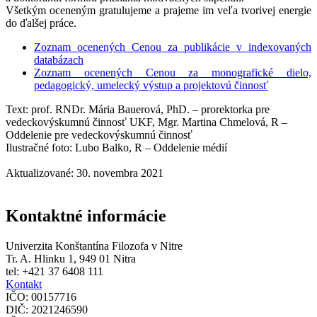
Všetkým oceneným gratulujeme a prajeme im veľa tvorivej energie
do ďalšej práce.
Zoznam ocenených Cenou za publikácie v indexovaných
databázach
Zoznam ocenených Cenou za monografické dielo,
pedagogický, umelecký výstup a projektovú činnosť
Text: prof. RNDr. Mária Bauerová, PhD. – prorektorka pre
vedeckovýskumnú činnosť UKF, Mgr. Martina Chmelová, R –
Oddelenie pre vedeckovýskumnú činnosť
Ilustračné foto: Lubo Balko, R – Oddelenie médií
Aktualizované: 30. novembra 2021
Kontaktné informácie
Univerzita Konštantína Filozofa v Nitre
Tr. A. Hlinku 1, 949 01 Nitra
tel: +421 37 6408 111
Kontakt
IČO: 00157716
DIČ: 2021246590