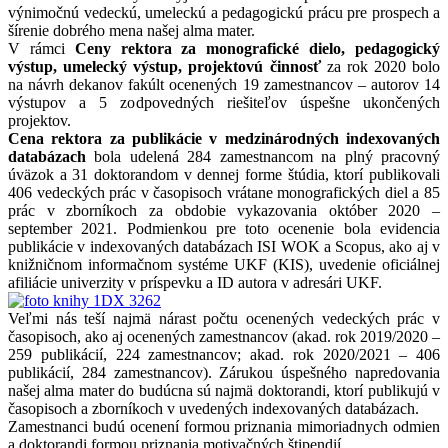
výnimočnú vedeckú, umeleckú a pedagogickú prácu pre prospech a
šírenie dobrého mena našej alma mater.
V rámci
Ceny rektora za monografické dielo, pedagogický
výstup, umelecký výstup, projektovú činnosť
za rok 2020 bolo
na návrh dekanov fakúlt ocenených 19 zamestnancov – autorov 14
výstupov a 5 zodpovedných riešiteľov úspešne ukončených
projektov.
Cena rektora za publikácie v medzinárodných indexovaných
databázach
bola udelená 284 zamestnancom na plný pracovný
úväzok a 31 doktorandom v dennej forme štúdia, ktorí publikovali
406 vedeckých prác v časopisoch vrátane monografických diel a 85
prác v zborníkoch za obdobie vykazovania október 2020 –
september 2021. Podmienkou pre toto ocenenie bola evidencia
publikácie v indexovaných databázach ISI WOK a Scopus, ako aj v
knižničnom informačnom systéme UKF (KIS), uvedenie oficiálnej
afiliácie univerzity v príspevku a ID autora v adresári UKF.
Veľmi nás teší najmä nárast počtu ocenených vedeckých prác v
časopisoch, ako aj ocenených zamestnancov (akad. rok 2019/2020 –
259 publikácií, 224 zamestnancov; akad. rok 2020/2021 – 406
publikácií, 284 zamestnancov). Zárukou úspešného napredovania
našej alma mater do budúcna sú najmä doktorandi, ktorí publikujú v
časopisoch a zborníkoch v uvedených indexovaných databázach.
Zamestnanci budú ocenení formou priznania mimoriadnych odmien
a doktorandi formou priznania motivačných štipendií.