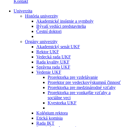
Kontakt
Univerzita
História univerzity
Akademické insígnie a symboly
Bývalí vedúci predstavitelia
Čestní doktori
Orgány univerzity
Akademický senát UKF
Rektor UKF
Vedecká rada UKF
Rada kvality UKF
Správna rada UKF
Vedenie UKF
Prorektorka pre vzdelávanie
Prorektor pre vedeckovýskumnú činnosť
Prorektorka pre medzinárodné vzťahy
Prorektorka pre vonkajšie vzťahy a
sociálne veci
Kvestorka UKF
Kolégium rektora
Etická komisia
Rada IKT