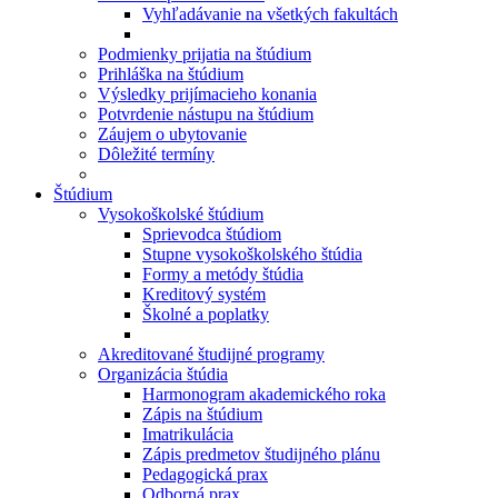
Vyhľadávanie na všetkých fakultách
Podmienky prijatia na štúdium
Prihláška na štúdium
Výsledky prijímacieho konania
Potvrdenie nástupu na štúdium
Záujem o ubytovanie
Dôležité termíny
Štúdium
Vysokoškolské štúdium
Sprievodca štúdiom
Stupne vysokoškolského štúdia
Formy a metódy štúdia
Kreditový systém
Školné a poplatky
Akreditované študijné programy
Organizácia štúdia
Harmonogram akademického roka
Zápis na štúdium
Imatrikulácia
Zápis predmetov študijného plánu
Pedagogická prax
Odborná prax