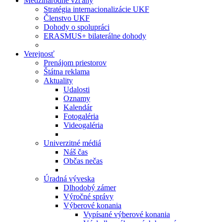
Medzinárodné vzťahy
Stratégia internacionalizácie UKF
Členstvo UKF
Dohody o spolupráci
ERASMUS+ bilaterálne dohody
Verejnosť
Prenájom priestorov
Štátna reklama
Aktuality
Udalosti
Oznamy
Kalendár
Fotogaléria
Videogaléria
Univerzitné médiá
Náš čas
Občas nečas
Úradná výveska
Dlhodobý zámer
Výročné správy
Výberové konania
Vypísané výberové konania