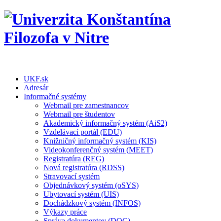
UKF.sk
Adresár
Informačné systémy
Webmail pre zamestnancov
Webmail pre študentov
Akademický informačný systém (AiS2)
Vzdelávací portál (EDU)
Knižničný informačný systém (KIS)
Videokonferenčný systém (MEET)
Registratúra (REG)
Nová registratúra (RDSS)
Stravovací systém
Objednávkový systém (oSYS)
Ubytovací systém (UIS)
Dochádzkový systém (INFOS)
Výkazy práce
Správa dokumentov (DOC)