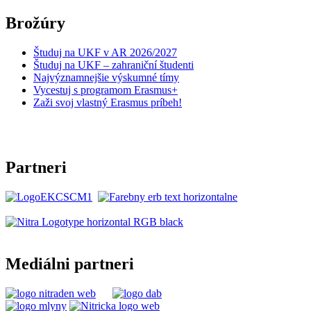
Brožúry
Študuj na UKF v AR 2026/2027
Študuj na UKF – zahraniční študenti
Najvýznamnejšie výskumné tímy
Vycestuj s programom Erasmus+
Zaži svoj vlastný Erasmus príbeh!
Partneri
Mediálni partneri