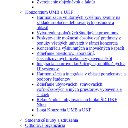
Zverejnenie objednávok a faktúr
Konzorcium UMB a UKF
Harmonizácia vnútorných systémov kvality na
základe spoločne definovaných postupov a
oblastí
Vytvorenie spoločných študijných programov
Poskytovanie možnosti absolvovať predmety z
ponuky všetkých univerzít v rámci konzorcia
Koncentrácia výskumných a inovačných kapacít
Zdieľanie priestorov, laboratórií,
špecializovaných učební a vybavenia škôl
Integrácia na úrovni knižničných, publikačných a
IT systémov
Harmonizácia a integrácia v oblasti poradenstva a
podpory študentov
Zdieľanie ubytovacích, stravovacích,
voľnočasových a iných priestorov, vybavenia a
služieb
Rekonštrukcia ubytovacieho bloku ŠD UKF
Nitra
Logá Konzorcia UMB a UKF
Študentské kluby a združenia
Odborová organizácia