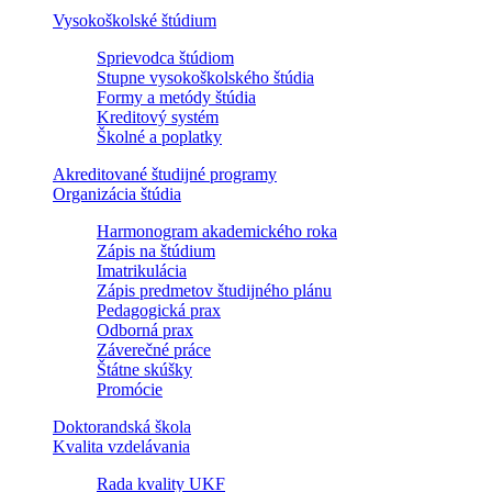
Vysokoškolské štúdium
Sprievodca štúdiom
Stupne vysokoškolského štúdia
Formy a metódy štúdia
Kreditový systém
Školné a poplatky
Akreditované študijné programy
Organizácia štúdia
Harmonogram akademického roka
Zápis na štúdium
Imatrikulácia
Zápis predmetov študijného plánu
Pedagogická prax
Odborná prax
Záverečné práce
Štátne skúšky
Promócie
Doktorandská škola
Kvalita vzdelávania
Rada kvality UKF