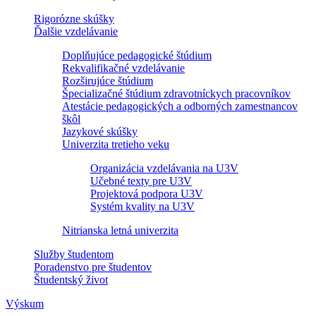
Rigorózne skúšky
Ďalšie vzdelávanie
Doplňujúce pedagogické štúdium
Rekvalifikačné vzdelávanie
Rozširujúce štúdium
Špecializačné štúdium zdravotníckych pracovníkov
Atestácie pedagogických a odborných zamestnancov
škôl
Jazykové skúšky
Univerzita tretieho veku
Organizácia vzdelávania na U3V
Učebné texty pre U3V
Projektová podpora U3V
Systém kvality na U3V
Nitrianska letná univerzita
Služby študentom
Poradenstvo pre študentov
Študentský život
Výskum