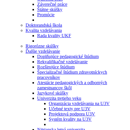
Záverečné práce
Štátne skúšky
Promócie
Doktorandská škola
Kvalita vzdelávania
Rada kvality UKF
Rigorózne skúšky
Ďalšie vzdelávanie
Doplňujúce pedagogické štúdium
Rekvalifikačné vzdelávanie
Rozširujúce štúdium
Špecializačné štúdium zdravotníckych
pracovníkov
Atestácie pedagogických a odborných
zamestnancov škôl
Jazykové skúšky
Univerzita tretieho veku
Organizácia vzdelávania na U3V
Učebné texty pre U3V
Projektová podpora U3V
Systém kvality na U3V
Nitrianska letná univerzita