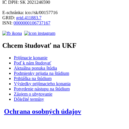
IČ DPH: SK 2021246590
E-schránka: ico://sk/00157716
GRID:
grid.411883.7
ISNI:
0000000106737167
Chcem študovať na UKF
Prijímacie konanie
Poď k nám študovať
Aktuálna ponuka štúdia
Podmienky prijatia na štúdium
Prihláška na štúdium
Výsledky prijímacieho konania
Potvrdenie nástupu na štúdium
Záujem o ubytovanie
Dôležité termíny
Ochrana osobných údajov