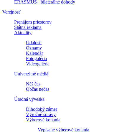
ERASMUS+ bilaterálne dohody
Verejnosť
Prenájom priestorov
Štátna reklama
Aktuality
Udalosti
Oznamy
Kalendár
Fotogaléria
Videogaléria
Univerzitné médiá
Náš čas
Občas nečas
Úradná výveska
Dlhodobý zámer
Výročné správy
Výberové konania
Vypísané výberové konania