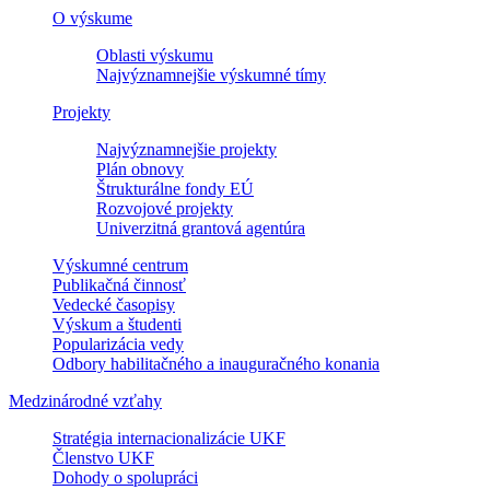
O výskume
Oblasti výskumu
Najvýznamnejšie výskumné tímy
Projekty
Najvýznamnejšie projekty
Plán obnovy
Štrukturálne fondy EÚ
Rozvojové projekty
Univerzitná grantová agentúra
Výskumné centrum
Publikačná činnosť
Vedecké časopisy
Výskum a študenti
Popularizácia vedy
Odbory habilitačného a inauguračného konania
Medzinárodné vzťahy
Stratégia internacionalizácie UKF
Členstvo UKF
Dohody o spolupráci