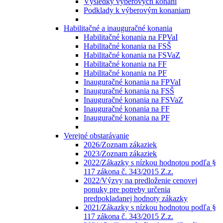
Výsledky výberových konaní
Podklady k výberovým konaniam
Habilitačné a inauguračné konania
Habilitačné konania na FPVaI
Habilitačné konania na FSŠ
Habilitačné konania na FSVaZ
Habilitačné konania na FF
Habilitačné konania na PF
Inauguračné konania na FPVaI
Inauguračné konania na FSŠ
Inauguračné konania na FSVaZ
Inauguračné konania na FF
Inauguračné konania na PF
Verejné obstarávanie
2026/Zoznam zákaziek
2023/Zoznam zákaziek
2022/Zákazky s nízkou hodnotou podľa §
117 zákona č. 343/2015 Z.z.
2022/Výzvy na predloženie cenovej
ponuky pre potreby určenia
predpokladanej hodnoty zákazky
2021/Zákazky s nízkou hodnotou podľa §
117 zákona č. 343/2015 Z.z.