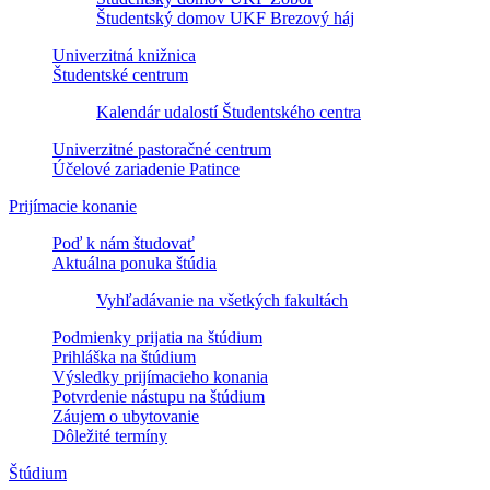
Študentský domov UKF Brezový háj
Univerzitná knižnica
Študentské centrum
Kalendár udalostí Študentského centra
Univerzitné pastoračné centrum
Účelové zariadenie Patince
Prijímacie konanie
Poď k nám študovať
Aktuálna ponuka štúdia
Vyhľadávanie na všetkých fakultách
Podmienky prijatia na štúdium
Prihláška na štúdium
Výsledky prijímacieho konania
Potvrdenie nástupu na štúdium
Záujem o ubytovanie
Dôležité termíny
Štúdium