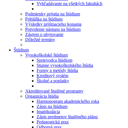
Vyhľadávanie na všetkých fakultách
Podmienky prijatia na štúdium
Prihláška na štúdium
Výsledky prijímacieho konania
Potvrdenie nástupu na štúdium
Záujem o ubytovanie
Dôležité termíny
Štúdium
Vysokoškolské štúdium
Sprievodca štúdiom
Stupne vysokoškolského štúdia
Formy a metódy štúdia
Kreditový systém
Školné a poplatky
Akreditované študijné programy
Organizácia štúdia
Harmonogram akademického roka
Zápis na štúdium
Imatrikulácia
Zápis predmetov študijného plánu
Pedagogická prax
Odborná prax