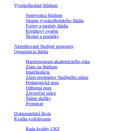
Vysokoškolské štúdium
Sprievodca štúdiom
Stupne vysokoškolského štúdia
Formy a metódy štúdia
Kreditový systém
Školné a poplatky
Akreditované študijné programy
Organizácia štúdia
Harmonogram akademického roka
Zápis na štúdium
Imatrikulácia
Zápis predmetov študijného plánu
Pedagogická prax
Odborná prax
Záverečné práce
Štátne skúšky
Promócie
Doktorandská škola
Kvalita vzdelávania
Rada kvality UKF