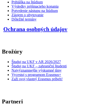
Prihláška na štúdium
Výsledky prijímacieho konania
Potvrdenie nástupu na štúdium
Záujem o ubytovanie
Dôležité termíny
Ochrana osobných údajov
Brožúry
Študuj na UKF v AR 2026/2027
Študuj na UKF – zahraniční študenti
Najvýznamnejšie výskumné tímy
Vycestuj s programom Erasmus+
Zaži svoj vlastný Erasmus príbeh!
Partneri