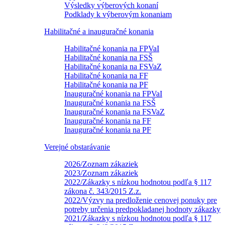
Výsledky výberových konaní
Podklady k výberovým konaniam
Habilitačné a inauguračné konania
Habilitačné konania na FPVaI
Habilitačné konania na FSŠ
Habilitačné konania na FSVaZ
Habilitačné konania na FF
Habilitačné konania na PF
Inauguračné konania na FPVaI
Inauguračné konania na FSŠ
Inauguračné konania na FSVaZ
Inauguračné konania na FF
Inauguračné konania na PF
Verejné obstarávanie
2026/Zoznam zákaziek
2023/Zoznam zákaziek
2022/Zákazky s nízkou hodnotou podľa § 117
zákona č. 343/2015 Z.z.
2022/Výzvy na predloženie cenovej ponuky pre
potreby určenia predpokladanej hodnoty zákazky
2021/Zákazky s nízkou hodnotou podľa § 117