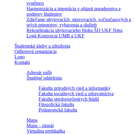
systémov
Harmonizácia a integrácia v oblasti poradenstva a
podpory študentov
Zdieľanie ubytovacích, stravovacích, voľnočasových a
iných priestorov, vybavenia a služieb
Rekonštrukcia ubytovacieho bloku ŠD UKF Nitra
Logá Konzorcia UMB a UKF
Študentské kluby a združenia
Odborová organizácia
Logo
Kontakt
Adresár osôb
Študijné oddelenia
Fakulta prírodných vied a informatiky
Fakulta sociálnych vied a zdravotníctva
Fakulta stredoeurópskych štúdií
Filozofická fakulta
Pedagogická fakulta
Mapa
Mapa – plagát
Virtuálna prehliadka