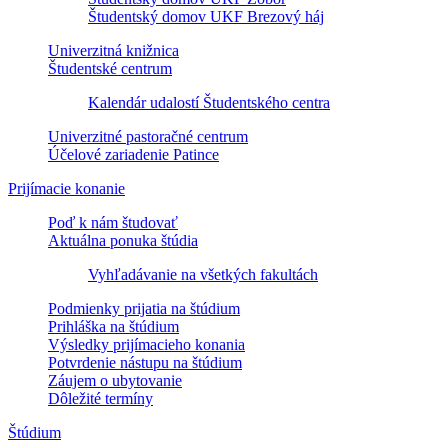
Študentský domov UKF Brezový háj
Univerzitná knižnica
Študentské centrum
Kalendár udalostí Študentského centra
Univerzitné pastoračné centrum
Účelové zariadenie Patince
Prijímacie konanie
Poď k nám študovať
Aktuálna ponuka štúdia
Vyhľadávanie na všetkých fakultách
Podmienky prijatia na štúdium
Prihláška na štúdium
Výsledky prijímacieho konania
Potvrdenie nástupu na štúdium
Záujem o ubytovanie
Dôležité termíny
Štúdium