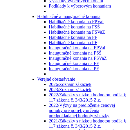
Výsledky výberových konaní
Podklady k výberovým konaniam
Habilitačné a inauguračné konania
Habilitačné konania na FPVaI
Habilitačné konania na FSŠ
Habilitačné konania na FSVaZ
Habilitačné konania na FF
Habilitačné konania na PF
Inauguračné konania na FPVaI
Inauguračné konania na FSŠ
Inauguračné konania na FSVaZ
Inauguračné konania na FF
Inauguračné konania na PF
Verejné obstarávanie
2026/Zoznam zákaziek
2023/Zoznam zákaziek
2022/Zákazky s nízkou hodnotou podľa §
117 zákona č. 343/2015 Z.z.
2022/Výzvy na predloženie cenovej
ponuky pre potreby určenia
predpokladanej hodnoty zákazky
2021/Zákazky s nízkou hodnotou podľa §
117 zákona č. 343/2015 Z.z.