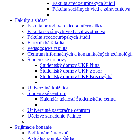
Fakulta stredoeurópskych štúdií
Fakulta sociálnych vied a zdravotníctva
Fakulty a súčasti
Fakulta prírodných vied a informatiky
Fakulta sociálnych vied a zdravotníctva
Fakulta stredoeurópskych štúdií
Filozofická fakulta
Pedagogická fakulta
Centrum informačných a komunikačných technológií
Študentské domovy
Študentský domov UKF Nitra
Študentský domov UKF Zobor
Študentský domov UKF Brezový háj
Univerzitná knižnica
Študentské centrum
Kalendár udalostí Študentského centra
Univerzitné pastoračné centrum
Účelové zariadenie Patince
Prijímacie konanie
Poď k nám študovať
Aktuálna ponuka štúdia