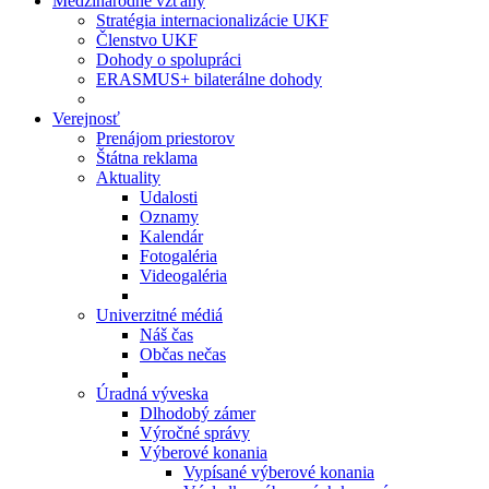
Medzinárodné vzťahy
Stratégia internacionalizácie UKF
Členstvo UKF
Dohody o spolupráci
ERASMUS+ bilaterálne dohody
Verejnosť
Prenájom priestorov
Štátna reklama
Aktuality
Udalosti
Oznamy
Kalendár
Fotogaléria
Videogaléria
Univerzitné médiá
Náš čas
Občas nečas
Úradná výveska
Dlhodobý zámer
Výročné správy
Výberové konania
Vypísané výberové konania