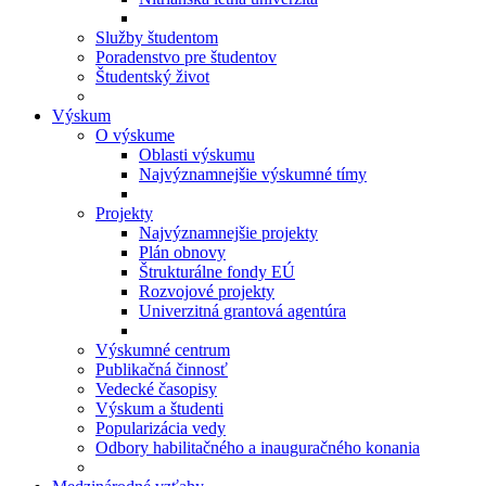
Služby študentom
Poradenstvo pre študentov
Študentský život
Výskum
O výskume
Oblasti výskumu
Najvýznamnejšie výskumné tímy
Projekty
Najvýznamnejšie projekty
Plán obnovy
Štrukturálne fondy EÚ
Rozvojové projekty
Univerzitná grantová agentúra
Výskumné centrum
Publikačná činnosť
Vedecké časopisy
Výskum a študenti
Popularizácia vedy
Odbory habilitačného a inauguračného konania