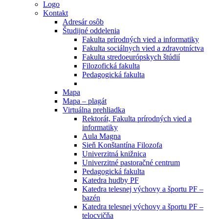
Logo
Kontakt
Adresár osôb
Študijné oddelenia
Fakulta prírodných vied a informatiky
Fakulta sociálnych vied a zdravotníctva
Fakulta stredoeurópskych štúdií
Filozofická fakulta
Pedagogická fakulta
Mapa
Mapa – plagát
Virtuálna prehliadka
Rektorát, Fakulta prírodných vied a
informatiky
Aula Magna
Sieň Konštantína Filozofa
Univerzitná knižnica
Univerzitné pastoračné centrum
Pedagogická fakulta
Katedra hudby PF
Katedra telesnej výchovy a športu PF –
bazén
Katedra telesnej výchovy a športu PF –
telocvičňa