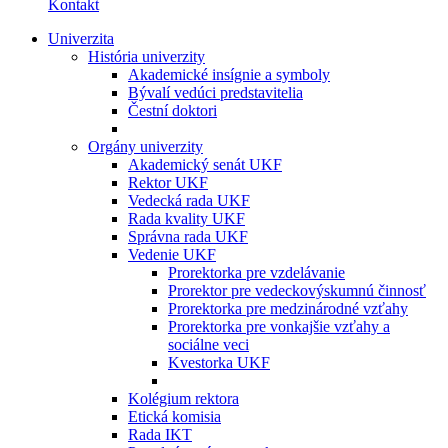
Kontakt
Univerzita
História univerzity
Akademické insígnie a symboly
Bývalí vedúci predstavitelia
Čestní doktori
Orgány univerzity
Akademický senát UKF
Rektor UKF
Vedecká rada UKF
Rada kvality UKF
Správna rada UKF
Vedenie UKF
Prorektorka pre vzdelávanie
Prorektor pre vedeckovýskumnú činnosť
Prorektorka pre medzinárodné vzťahy
Prorektorka pre vonkajšie vzťahy a
sociálne veci
Kvestorka UKF
Kolégium rektora
Etická komisia
Rada IKT