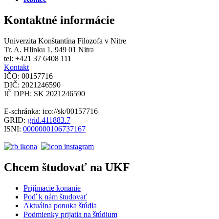
Kontaktné informácie
Univerzita Konštantína Filozofa v Nitre
Tr. A. Hlinku 1, 949 01 Nitra
tel: +421 37 6408 111
Kontakt
IČO: 00157716
DIČ: 2021246590
IČ DPH: SK 2021246590
E-schránka: ico://sk/00157716
GRID:
grid.411883.7
ISNI:
0000000106737167
Chcem študovať na UKF
Prijímacie konanie
Poď k nám študovať
Aktuálna ponuka štúdia
Podmienky prijatia na štúdium