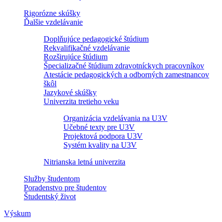
Rigorózne skúšky
Ďalšie vzdelávanie
Doplňujúce pedagogické štúdium
Rekvalifikačné vzdelávanie
Rozširujúce štúdium
Špecializačné štúdium zdravotníckych pracovníkov
Atestácie pedagogických a odborných zamestnancov
škôl
Jazykové skúšky
Univerzita tretieho veku
Organizácia vzdelávania na U3V
Učebné texty pre U3V
Projektová podpora U3V
Systém kvality na U3V
Nitrianska letná univerzita
Služby študentom
Poradenstvo pre študentov
Študentský život
Výskum