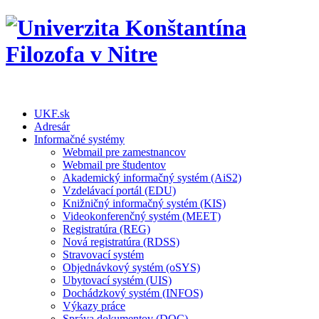
UKF.sk
Adresár
Informačné systémy
Webmail pre zamestnancov
Webmail pre študentov
Akademický informačný systém (AiS2)
Vzdelávací portál (EDU)
Knižničný informačný systém (KIS)
Videokonferenčný systém (MEET)
Registratúra (REG)
Nová registratúra (RDSS)
Stravovací systém
Objednávkový systém (oSYS)
Ubytovací systém (UIS)
Dochádzkový systém (INFOS)
Výkazy práce
Správa dokumentov (DOC)