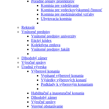
Poradné orgány prorektorov
Komisia pre vzdelávanie
Komisia pre vedeckovýskumnú činnosť
Komisia pre medzinárodné vzťahy
Ubytovacia komisia
Rektorát
Vnútorné predpisy
Vnútorné predpisy univerzity
Etický kódex
Kolektívna zmluva
Vnútorné predpisy fakúlt
Dlhodobý zámer
Výročné správy
Úradná výveska
Výberové konania
Vypísané výberové konania
Výsledky výberových konaní
Podklady k výberovým konaniam
Habilitačné a inauguračné konania
Dlhodobý zámer
Výročné správy
Verejné obstarávanie