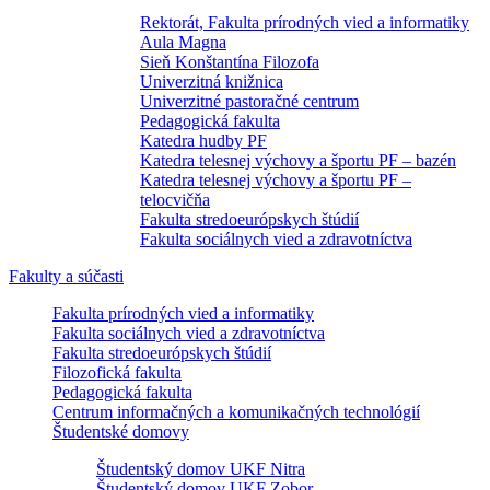
Rektorát, Fakulta prírodných vied a informatiky
Aula Magna
Sieň Konštantína Filozofa
Univerzitná knižnica
Univerzitné pastoračné centrum
Pedagogická fakulta
Katedra hudby PF
Katedra telesnej výchovy a športu PF – bazén
Katedra telesnej výchovy a športu PF –
telocvičňa
Fakulta stredoeurópskych štúdií
Fakulta sociálnych vied a zdravotníctva
Fakulty a súčasti
Fakulta prírodných vied a informatiky
Fakulta sociálnych vied a zdravotníctva
Fakulta stredoeurópskych štúdií
Filozofická fakulta
Pedagogická fakulta
Centrum informačných a komunikačných technológií
Študentské domovy
Študentský domov UKF Nitra
Študentský domov UKF Zobor