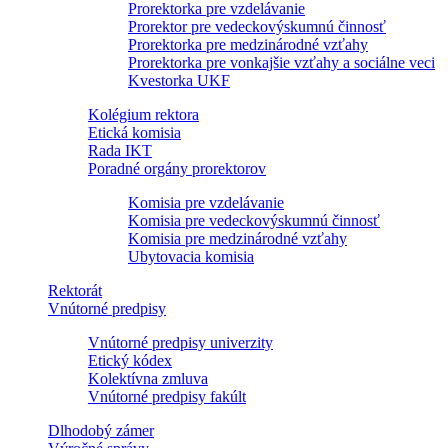
Prorektorka pre vzdelávanie
Prorektor pre vedeckovýskumnú činnosť
Prorektorka pre medzinárodné vzťahy
Prorektorka pre vonkajšie vzťahy a sociálne veci
Kvestorka UKF
Kolégium rektora
Etická komisia
Rada IKT
Poradné orgány prorektorov
Komisia pre vzdelávanie
Komisia pre vedeckovýskumnú činnosť
Komisia pre medzinárodné vzťahy
Ubytovacia komisia
Rektorát
Vnútorné predpisy
Vnútorné predpisy univerzity
Etický kódex
Kolektívna zmluva
Vnútorné predpisy fakúlt
Dlhodobý zámer