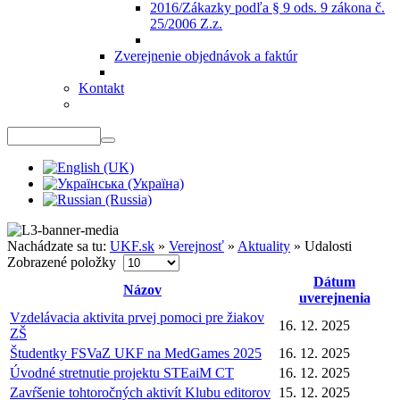
2016/Zákazky podľa § 9 ods. 9 zákona č.
25/2006 Z.z.
Zverejnenie objednávok a faktúr
Kontakt
Nachádzate sa tu:
UKF.sk
»
Verejnosť
»
Aktuality
»
Udalosti
Zobrazené položky
Dátum
Názov
uverejnenia
Vzdelávacia aktivita prvej pomoci pre žiakov
16. 12. 2025
ZŠ
Študentky FSVaZ UKF na MedGames 2025
16. 12. 2025
Úvodné stretnutie projektu STEaiM CT
16. 12. 2025
Zavŕšenie tohtoročných aktivít Klubu editorov
15. 12. 2025