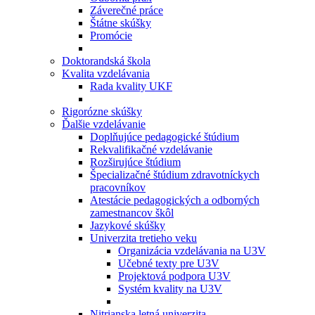
Záverečné práce
Štátne skúšky
Promócie
Doktorandská škola
Kvalita vzdelávania
Rada kvality UKF
Rigorózne skúšky
Ďalšie vzdelávanie
Doplňujúce pedagogické štúdium
Rekvalifikačné vzdelávanie
Rozširujúce štúdium
Špecializačné štúdium zdravotníckych
pracovníkov
Atestácie pedagogických a odborných
zamestnancov škôl
Jazykové skúšky
Univerzita tretieho veku
Organizácia vzdelávania na U3V
Učebné texty pre U3V
Projektová podpora U3V
Systém kvality na U3V
Nitrianska letná univerzita