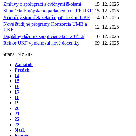
Zmluvy o spolupráci s cvičnými školami
15. 12. 2025
Simulácia Európskeho parlamentu na FF UKF
15. 12. 2025
Vianočný stromček želaní opäť rozžiari UKF
14. 12. 2025
Nové študijné programy Konzorcia UMB a
12. 12. 2025
UKF
Digitálny dáždnik spojil viac ako 120 ľudí
10. 12. 2025
Rektor UKF vymenoval nové docentky
09. 12. 2025
Strana 19 z 287
Začiatok
Predch.
14
15
16
17
18
19
20
21
22
23
Nasl.
Koniec