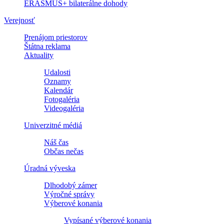
ERASMUS+ bilaterálne dohody
Verejnosť
Prenájom priestorov
Štátna reklama
Aktuality
Udalosti
Oznamy
Kalendár
Fotogaléria
Videogaléria
Univerzitné médiá
Náš čas
Občas nečas
Úradná výveska
Dlhodobý zámer
Výročné správy
Výberové konania
Vypísané výberové konania