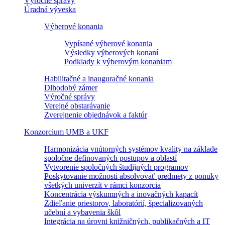
Výročné správy
Úradná výveska
Výberové konania
Vypísané výberové konania
Výsledky výberových konaní
Podklady k výberovým konaniam
Habilitačné a inauguračné konania
Dlhodobý zámer
Výročné správy
Verejné obstarávanie
Zverejnenie objednávok a faktúr
Konzorcium UMB a UKF
Harmonizácia vnútorných systémov kvality na základe
spoločne definovaných postupov a oblastí
Vytvorenie spoločných študijných programov
Poskytovanie možnosti absolvovať predmety z ponuky
všetkých univerzít v rámci konzorcia
Koncentrácia výskumných a inovačných kapacít
Zdieľanie priestorov, laboratórií, špecializovaných
učební a vybavenia škôl
Integrácia na úrovni knižničných, publikačných a IT