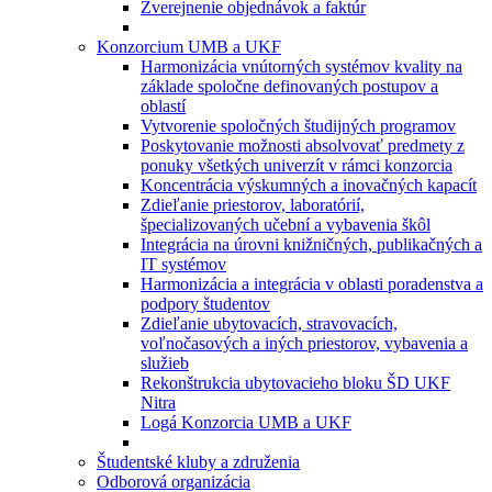
Zverejnenie objednávok a faktúr
Konzorcium UMB a UKF
Harmonizácia vnútorných systémov kvality na
základe spoločne definovaných postupov a
oblastí
Vytvorenie spoločných študijných programov
Poskytovanie možnosti absolvovať predmety z
ponuky všetkých univerzít v rámci konzorcia
Koncentrácia výskumných a inovačných kapacít
Zdieľanie priestorov, laboratórií,
špecializovaných učební a vybavenia škôl
Integrácia na úrovni knižničných, publikačných a
IT systémov
Harmonizácia a integrácia v oblasti poradenstva a
podpory študentov
Zdieľanie ubytovacích, stravovacích,
voľnočasových a iných priestorov, vybavenia a
služieb
Rekonštrukcia ubytovacieho bloku ŠD UKF
Nitra
Logá Konzorcia UMB a UKF
Študentské kluby a združenia
Odborová organizácia