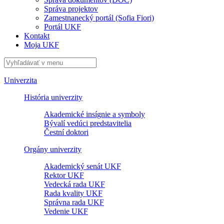
Správa projektov
Zamestnanecký portál (Sofia Fiori)
Portál UKF
Kontakt
Moja UKF
Univerzita
História univerzity
Akademické insígnie a symboly
Bývalí vedúci predstavitelia
Čestní doktori
Orgány univerzity
Akademický senát UKF
Rektor UKF
Vedecká rada UKF
Rada kvality UKF
Správna rada UKF
Vedenie UKF