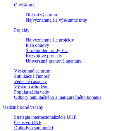
O výskume
Oblasti výskumu
Najvýznamnejšie výskumné tímy
Projekty
Najvýznamnejšie projekty
Plán obnovy
Štrukturálne fondy EÚ
Rozvojové projekty
Univerzitná grantová agentúra
Výskumné centrum
Publikačná činnosť
Vedecké časopisy
Výskum a študenti
Popularizácia vedy
Odbory habilitačného a inauguračného konania
Medzinárodné vzťahy
Stratégia internacionalizácie UKF
Členstvo UKF
Dohody o spolupráci