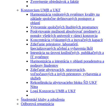
Zverejnenie objednávok a faktúr
Konzorcium UMB a UKF
Harmonizácia vnútorných systémov kvality na
základe spoločne definovaných postupov a
oblastí
Vytvorenie spoločných študijných programov
Poskytovanie možnosti absolvovať predmety z
ponuky všetkých univerzít v rámci konzorcia
Koncentrácia výskumných a inovačných kapacít
Zdieľanie priestorov, laboratórií,
špecializovaných učební a vybavenia škôl
Integrácia na úrovni knižničných, publikačných a
IT systémov
Harmonizácia a integrácia v oblasti poradenstva a
podpory študentov
Zdieľanie ubytovacích, stravovacích,
voľnočasových a iných priestorov, vybavenia a
služieb
Rekonštrukcia ubytovacieho bloku ŠD UKF
Nitra
Logá Konzorcia UMB a UKF
Študentské kluby a združenia
Odborová organizácia