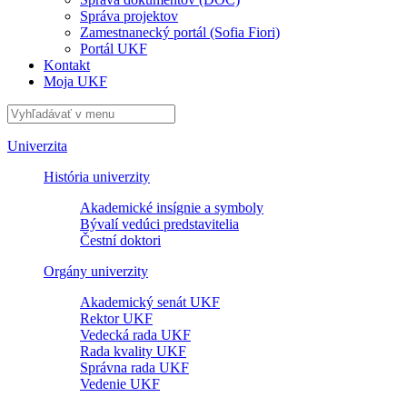
Správa projektov
Zamestnanecký portál (Sofia Fiori)
Portál UKF
Kontakt
Moja UKF
Univerzita
História univerzity
Akademické insígnie a symboly
Bývalí vedúci predstavitelia
Čestní doktori
Orgány univerzity
Akademický senát UKF
Rektor UKF
Vedecká rada UKF
Rada kvality UKF
Správna rada UKF
Vedenie UKF