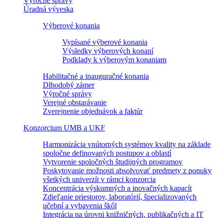
Výročné správy
Úradná výveska
Výberové konania
Vypísané výberové konania
Výsledky výberových konaní
Podklady k výberovým konaniam
Habilitačné a inauguračné konania
Dlhodobý zámer
Výročné správy
Verejné obstarávanie
Zverejnenie objednávok a faktúr
Konzorcium UMB a UKF
Harmonizácia vnútorných systémov kvality na základe
spoločne definovaných postupov a oblastí
Vytvorenie spoločných študijných programov
Poskytovanie možnosti absolvovať predmety z ponuky
všetkých univerzít v rámci konzorcia
Koncentrácia výskumných a inovačných kapacít
Zdieľanie priestorov, laboratórií, špecializovaných
učební a vybavenia škôl
Integrácia na úrovni knižničných, publikačných a IT