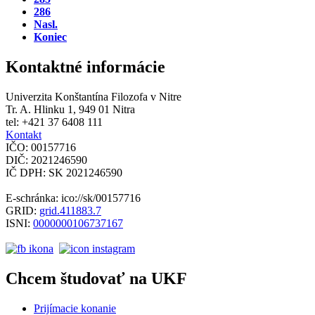
286
Nasl.
Koniec
Kontaktné informácie
Univerzita Konštantína Filozofa v Nitre
Tr. A. Hlinku 1, 949 01 Nitra
tel: +421 37 6408 111
Kontakt
IČO: 00157716
DIČ: 2021246590
IČ DPH: SK 2021246590
E-schránka: ico://sk/00157716
GRID:
grid.411883.7
ISNI:
0000000106737167
Chcem študovať na UKF
Prijímacie konanie