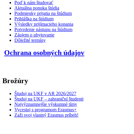
Poď k nám študovať
Aktuálna ponuka štúdia
Podmienky prijatia na štúdium
Prihláška na štúdium
Výsledky prijímacieho konania
Potvrdenie nástupu na štúdium
Záujem o ubytovanie
Dôležité termíny
Ochrana osobných údajov
Brožúry
Študuj na UKF v AR 2026/2027
Študuj na UKF – zahraniční študenti
Najvýznamnejšie výskumné tímy
Vycestuj s programom Erasmus+
Zaži svoj vlastný Erasmus príbeh!