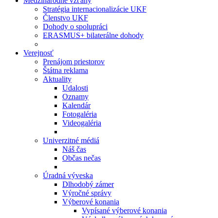
Medzinárodné vzťahy
Stratégia internacionalizácie UKF
Členstvo UKF
Dohody o spolupráci
ERASMUS+ bilaterálne dohody
Verejnosť
Prenájom priestorov
Štátna reklama
Aktuality
Udalosti
Oznamy
Kalendár
Fotogaléria
Videogaléria
Univerzitné médiá
Náš čas
Občas nečas
Úradná výveska
Dlhodobý zámer
Výročné správy
Výberové konania
Vypísané výberové konania