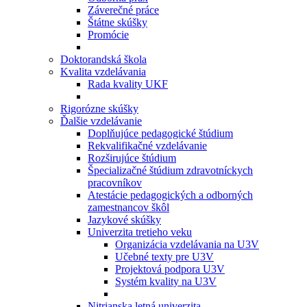
Záverečné práce
Štátne skúšky
Promócie
Doktorandská škola
Kvalita vzdelávania
Rada kvality UKF
Rigorózne skúšky
Ďalšie vzdelávanie
Doplňujúce pedagogické štúdium
Rekvalifikačné vzdelávanie
Rozširujúce štúdium
Špecializačné štúdium zdravotníckych
pracovníkov
Atestácie pedagogických a odborných
zamestnancov škôl
Jazykové skúšky
Univerzita tretieho veku
Organizácia vzdelávania na U3V
Učebné texty pre U3V
Projektová podpora U3V
Systém kvality na U3V
Nitrianska letná univerzita