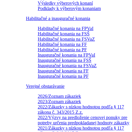
Výsledky výberových konaní
Podklady k výberovým konaniam
Habilitačné a inauguračné konania
Habilitačné konania na FPVaI
Habilitačné konania na FSŠ
Habilitačné konania na FSVaZ
Habilitačné konania na FF
Habilitačné konania na PF
Inauguračné konania na FPVaI
Inauguračné konania na FSŠ
Inauguračné konania na FSVaZ
Inauguračné konania na FF
Inauguračné konania na PF
Verejné obstarávanie
2026/Zoznam zákaziek
2023/Zoznam zákaziek
2022/Zákazky s nízkou hodnotou podľa § 117
zákona č. 343/2015 Z.z.
2022/Výzvy na predloženie cenovej ponuky pre
potreby určenia predpokladanej hodnoty zákazky
2021/Zákazky s nízkou hodnotou podľa § 117