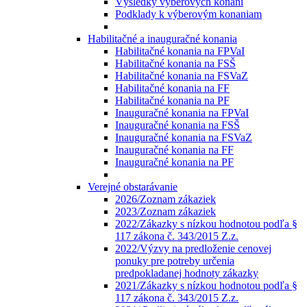
Výsledky výberových konaní
Podklady k výberovým konaniam
Habilitačné a inauguračné konania
Habilitačné konania na FPVaI
Habilitačné konania na FSŠ
Habilitačné konania na FSVaZ
Habilitačné konania na FF
Habilitačné konania na PF
Inauguračné konania na FPVaI
Inauguračné konania na FSŠ
Inauguračné konania na FSVaZ
Inauguračné konania na FF
Inauguračné konania na PF
Verejné obstarávanie
2026/Zoznam zákaziek
2023/Zoznam zákaziek
2022/Zákazky s nízkou hodnotou podľa §
117 zákona č. 343/2015 Z.z.
2022/Výzvy na predloženie cenovej
ponuky pre potreby určenia
predpokladanej hodnoty zákazky
2021/Zákazky s nízkou hodnotou podľa §
117 zákona č. 343/2015 Z.z.