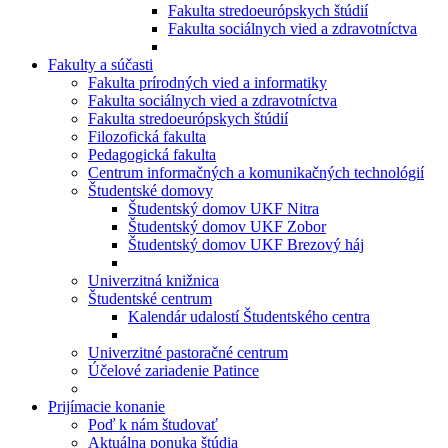
Fakulta stredoeurópskych štúdií
Fakulta sociálnych vied a zdravotníctva
Fakulty a súčasti
Fakulta prírodných vied a informatiky
Fakulta sociálnych vied a zdravotníctva
Fakulta stredoeurópskych štúdií
Filozofická fakulta
Pedagogická fakulta
Centrum informačných a komunikačných technológií
Študentské domovy
Študentský domov UKF Nitra
Študentský domov UKF Zobor
Študentský domov UKF Brezový háj
Univerzitná knižnica
Študentské centrum
Kalendár udalostí Študentského centra
Univerzitné pastoračné centrum
Účelové zariadenie Patince
Prijímacie konanie
Poď k nám študovať
Aktuálna ponuka štúdia