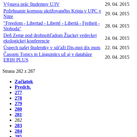
Výstava prác študentov U3V
29. 04. 2015
Požehnanie korpusu ukrižovaného Krista v UPC v
29. 04. 2015
Nitre
"Freedom - Libertad - Liberté - Libertà - Freiheit -
28. 04. 2015
Sloboda"
Deň Zeme pod drobnohľadom Žiackej vedeckej
24. 04. 2015
ekologickej konferencie
Úspech našej študentky v súťaži Dis-moi dix mots
22. 04. 2015
Časopis Topics in Linguistics už aj v databáze
20. 04. 2015
ERIH PLUS
Strana 282 z 287
Začiatok
Predch.
277
278
279
280
281
282
283
284
285