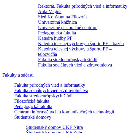
Rektorát, Fakulta prírodných vied a informatiky
Aula Magna
Sieň Konštantína Filozofa
Univerzitná knižnica
Univerzitné pastoračné centrum
Pedagogická fakulta
Katedra hudby PF
Katedra telesnej výchovy a športu PF – bazén
Katedra telesnej výchovy a športu PF –
telocvičňa
Fakulta stredoeurópskych štúdií
Fakulta sociálnych vied a zdravotníctva
Fakulty a súčasti
Fakulta prírodných vied a informatiky
Fakulta sociálnych vied a zdravotníctva
Fakulta stredoeurópskych štúdií
Filozofická fakulta
Pedagogická fakulta
Centrum informačných a komunikačných technológií
Študentské domovy
Študentský domov UKF Nitra
Študentský domov UKF Zobor