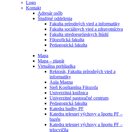
Logo
Kontakt
Adresár osôb
Študijné oddelenia
Fakulta prírodných vied a informatiky
Fakulta sociálnych vied a zdravotníctva
Fakulta stredoeurópskych štúdií
Filozofická fakulta
Pedagogická fakulta
Mapa
Mapa – plagát
Virtuálna prehliadka
Rektorát, Fakulta prírodných vied a
informatiky
Aula Magna
Sieň Konštantína Filozofa
Univerzitná knižnica
Univerzitné pastoračné centrum
Pedagogická fakulta
Katedra hudby PF
Katedra telesnej výchovy a športu PF –
bazén
Katedra telesnej výchovy a športu PF –
telocvičňa