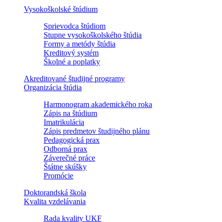
Vysokoškolské štúdium
Sprievodca štúdiom
Stupne vysokoškolského štúdia
Formy a metódy štúdia
Kreditový systém
Školné a poplatky
Akreditované študijné programy
Organizácia štúdia
Harmonogram akademického roka
Zápis na štúdium
Imatrikulácia
Zápis predmetov študijného plánu
Pedagogická prax
Odborná prax
Záverečné práce
Štátne skúšky
Promócie
Doktorandská škola
Kvalita vzdelávania
Rada kvality UKF