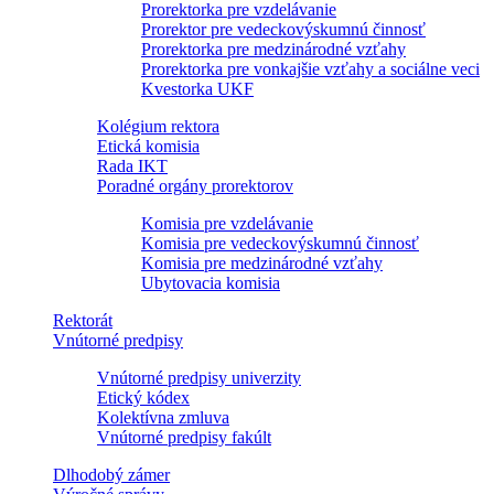
Prorektorka pre vzdelávanie
Prorektor pre vedeckovýskumnú činnosť
Prorektorka pre medzinárodné vzťahy
Prorektorka pre vonkajšie vzťahy a sociálne veci
Kvestorka UKF
Kolégium rektora
Etická komisia
Rada IKT
Poradné orgány prorektorov
Komisia pre vzdelávanie
Komisia pre vedeckovýskumnú činnosť
Komisia pre medzinárodné vzťahy
Ubytovacia komisia
Rektorát
Vnútorné predpisy
Vnútorné predpisy univerzity
Etický kódex
Kolektívna zmluva
Vnútorné predpisy fakúlt
Dlhodobý zámer