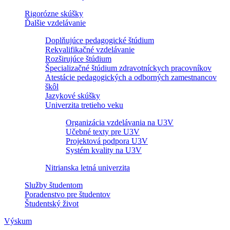
Rigorózne skúšky
Ďalšie vzdelávanie
Doplňujúce pedagogické štúdium
Rekvalifikačné vzdelávanie
Rozširujúce štúdium
Špecializačné štúdium zdravotníckych pracovníkov
Atestácie pedagogických a odborných zamestnancov
škôl
Jazykové skúšky
Univerzita tretieho veku
Organizácia vzdelávania na U3V
Učebné texty pre U3V
Projektová podpora U3V
Systém kvality na U3V
Nitrianska letná univerzita
Služby študentom
Poradenstvo pre študentov
Študentský život
Výskum