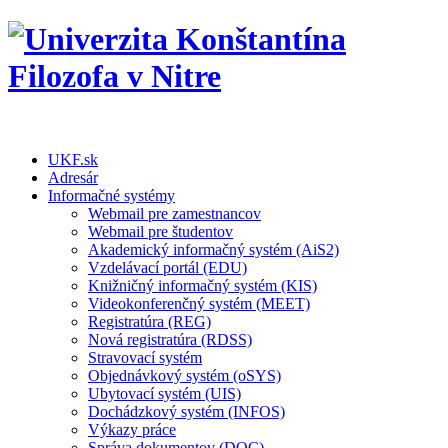
UKF.sk
Adresár
Informačné systémy
Webmail pre zamestnancov
Webmail pre študentov
Akademický informačný systém (AiS2)
Vzdelávací portál (EDU)
Knižničný informačný systém (KIS)
Videokonferenčný systém (MEET)
Registratúra (REG)
Nová registratúra (RDSS)
Stravovací systém
Objednávkový systém (oSYS)
Ubytovací systém (UIS)
Dochádzkový systém (INFOS)
Výkazy práce
Správa dokumentov (DOC)