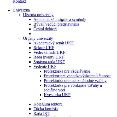
Kontakt
Univerzita
História univerzity
Akademické insígnie a symboly
Bývalí vedúci predstavitelia
Čestní doktori
Orgány univerzity
Akademický senát UKF
Rektor UKF
Vedecká rada UKF
Rada kvality UKF
Správna rada UKF
Vedenie UKF
Prorektorka pre vzdelávanie
Prorektor pre vedeckovýskumnú činnosť
Prorektorka pre medzinárodné vzťahy
Prorektorka pre vonkajšie vzťahy a
sociálne veci
Kvestorka UKF
Kolégium rektora
Etická komisia
Rada IKT