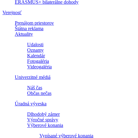
ERASMUS+ bilaterálne dohody
Verejnosť
Prenájom priestorov
Štátna reklama
Aktuality
Udalosti
Oznamy
Kalendár
Fotogaléria
Videogaléria
Univerzitné médiá
Náš čas
Občas nečas
Úradná výveska
Dlhodobý zámer
Výročné správy
Výberové konania
Vypísané výberové konania