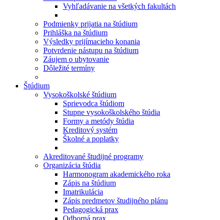
Vyhľadávanie na všetkých fakultách
Podmienky prijatia na štúdium
Prihláška na štúdium
Výsledky prijímacieho konania
Potvrdenie nástupu na štúdium
Záujem o ubytovanie
Dôležité termíny
Štúdium
Vysokoškolské štúdium
Sprievodca štúdiom
Stupne vysokoškolského štúdia
Formy a metódy štúdia
Kreditový systém
Školné a poplatky
Akreditované študijné programy
Organizácia štúdia
Harmonogram akademického roka
Zápis na štúdium
Imatrikulácia
Zápis predmetov študijného plánu
Pedagogická prax
Odborná prax