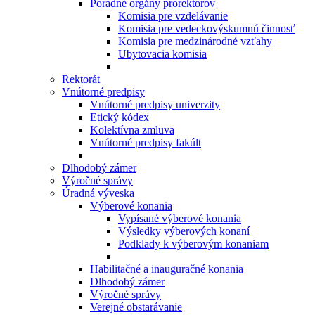
Poradné orgány prorektorov
Komisia pre vzdelávanie
Komisia pre vedeckovýskumnú činnosť
Komisia pre medzinárodné vzťahy
Ubytovacia komisia
Rektorát
Vnútorné predpisy
Vnútorné predpisy univerzity
Etický kódex
Kolektívna zmluva
Vnútorné predpisy fakúlt
Dlhodobý zámer
Výročné správy
Úradná výveska
Výberové konania
Vypísané výberové konania
Výsledky výberových konaní
Podklady k výberovým konaniam
Habilitačné a inauguračné konania
Dlhodobý zámer
Výročné správy
Verejné obstarávanie