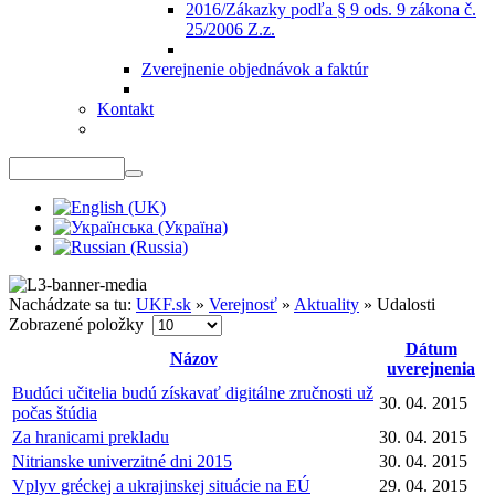
2016/Zákazky podľa § 9 ods. 9 zákona č.
25/2006 Z.z.
Zverejnenie objednávok a faktúr
Kontakt
Nachádzate sa tu:
UKF.sk
»
Verejnosť
»
Aktuality
»
Udalosti
Zobrazené položky
Dátum
Názov
uverejnenia
Budúci učitelia budú získavať digitálne zručnosti už
30. 04. 2015
počas štúdia
Za hranicami prekladu
30. 04. 2015
Nitrianske univerzitné dni 2015
30. 04. 2015
Vplyv gréckej a ukrajinskej situácie na EÚ
29. 04. 2015