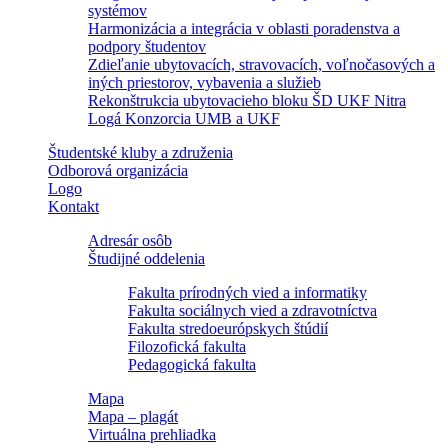
systémov
Harmonizácia a integrácia v oblasti poradenstva a
podpory študentov
Zdieľanie ubytovacích, stravovacích, voľnočasových a
iných priestorov, vybavenia a služieb
Rekonštrukcia ubytovacieho bloku ŠD UKF Nitra
Logá Konzorcia UMB a UKF
Študentské kluby a združenia
Odborová organizácia
Logo
Kontakt
Adresár osôb
Študijné oddelenia
Fakulta prírodných vied a informatiky
Fakulta sociálnych vied a zdravotníctva
Fakulta stredoeurópskych štúdií
Filozofická fakulta
Pedagogická fakulta
Mapa
Mapa – plagát
Virtuálna prehliadka