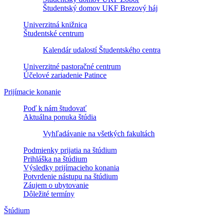
Študentský domov UKF Brezový háj
Univerzitná knižnica
Študentské centrum
Kalendár udalostí Študentského centra
Univerzitné pastoračné centrum
Účelové zariadenie Patince
Prijímacie konanie
Poď k nám študovať
Aktuálna ponuka štúdia
Vyhľadávanie na všetkých fakultách
Podmienky prijatia na štúdium
Prihláška na štúdium
Výsledky prijímacieho konania
Potvrdenie nástupu na štúdium
Záujem o ubytovanie
Dôležité termíny
Štúdium