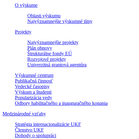
O výskume
Oblasti výskumu
Najvýznamnejšie výskumné tímy
Projekty
Najvýznamnejšie projekty
Plán obnovy
Štrukturálne fondy EÚ
Rozvojové projekty
Univerzitná grantová agentúra
Výskumné centrum
Publikačná činnosť
Vedecké časopisy
Výskum a študenti
Popularizácia vedy
Odbory habilitačného a inauguračného konania
Medzinárodné vzťahy
Stratégia internacionalizácie UKF
Členstvo UKF
Dohody o spolupráci