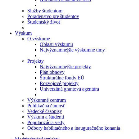
Služby študentom
Poradenstvo pre študentov
Študentský život
Výskum
O výskume
Oblasti výskumu
Najvýznamnejšie výskumné tímy
Projekty
Najvýznamnejšie projekty
Plán obnovy
Štrukturálne fondy EÚ
Rozvojové projekty
Univerzitná grantová agentúra
Výskumné centrum
Publikačná činnosť
Vedecké časopisy
Výskum a študenti
Popularizácia vedy
Odbory habilitačného a inauguračného konania